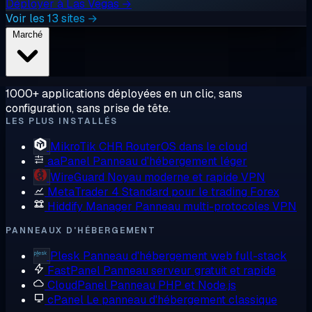
Déployer à Las Vegas →
Voir les 13 sites →
Marché
1000+ applications déployées en un clic, sans
configuration, sans prise de tête.
LES PLUS INSTALLÉS
MikroTik CHR
RouterOS dans le cloud
aaPanel
Panneau d'hébergement léger
WireGuard
Noyau moderne et rapide VPN
MetaTrader 4
Standard pour le trading Forex
Hiddify Manager
Panneau multi-protocoles VPN
PANNEAUX D'HÉBERGEMENT
Plesk
Panneau d'hébergement web full-stack
FastPanel
Panneau serveur gratuit et rapide
CloudPanel
Panneau PHP et Node.js
cPanel
Le panneau d'hébergement classique