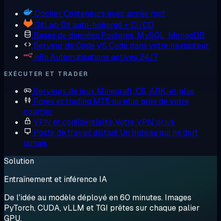
Docker
Conteneurs avec accès root
GitLab
Git auto-hébergé + CI/CD
Bases de données
Postgres, MySQL, MongoDB
Serveur de Code
VS Code dans votre navigateur
n8n
Automatisations actives 24/7
EXÉCUTER ET TRADER
Serveurs de jeux
Minecraft, CS, ARK, et plus
Forex et trading
MT5 au plus près de votre
courtier
VPN et confidentialité
Votre VPN privé
Poste de travail distant
Un bureau qui ne dort
jamais
Solution
Entraînement et inférence IA
De l'idée au modèle déployé en 60 minutes. Images
PyTorch, CUDA, vLLM et TGI prêtes sur chaque palier
GPU.