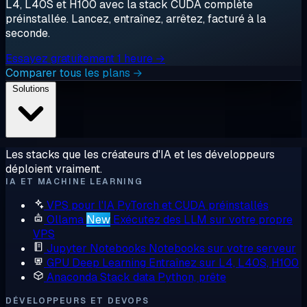
L4, L40S et H100 avec la stack CUDA complète
préinstallée. Lancez, entraînez, arrêtez, facturé à la
seconde.
Essayez gratuitement 1 heure →
Comparer tous les plans →
Solutions
Les stacks que les créateurs d'IA et les développeurs
déploient vraiment.
IA ET MACHINE LEARNING
VPS pour l'IA
PyTorch et CUDA préinstallés
Ollama
New
Exécutez des LLM sur votre propre
VPS
Jupyter Notebooks
Notebooks sur votre serveur
GPU Deep Learning
Entraînez sur L4, L40S, H100
Anaconda
Stack data Python, prête
DÉVELOPPEURS ET DEVOPS