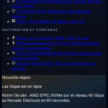
13 localisations
Amérique du N., Europe, Moyen-
Orient, APAC
Protection DDoS
Atténuation des attaques
intégrée
IPv6 + IPv4 dédiée
v6 native, votre v4
FACTURATION ET CONFIANCE
Payer en crypto
BTC, XMR, USDT et plus
Remboursement sous 14 jours
Remboursement
intégral, sans question
SLA de disponibilité 99,95 %
Notre engagement
de disponibilité
Support humain 24/7
De vrais ingénieurs, en
minutes
Nouvelle région
Las Vegas est en ligne
Notre 13e site : AMD EPYC, NVMe pur et réseau 40 Gbps
au Nevada. Déployez en 60 secondes.