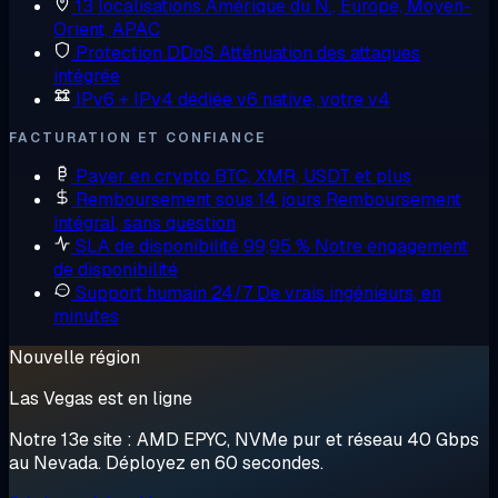
13 localisations
Amérique du N., Europe, Moyen-
Orient, APAC
Protection DDoS
Atténuation des attaques
intégrée
IPv6 + IPv4 dédiée
v6 native, votre v4
FACTURATION ET CONFIANCE
Payer en crypto
BTC, XMR, USDT et plus
Remboursement sous 14 jours
Remboursement
intégral, sans question
SLA de disponibilité 99,95 %
Notre engagement
de disponibilité
Support humain 24/7
De vrais ingénieurs, en
minutes
Nouvelle région
Las Vegas est en ligne
Notre 13e site : AMD EPYC, NVMe pur et réseau 40 Gbps
au Nevada. Déployez en 60 secondes.