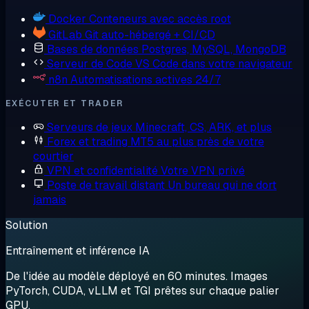
Docker
Conteneurs avec accès root
GitLab
Git auto-hébergé + CI/CD
Bases de données
Postgres, MySQL, MongoDB
Serveur de Code
VS Code dans votre navigateur
n8n
Automatisations actives 24/7
EXÉCUTER ET TRADER
Serveurs de jeux
Minecraft, CS, ARK, et plus
Forex et trading
MT5 au plus près de votre
courtier
VPN et confidentialité
Votre VPN privé
Poste de travail distant
Un bureau qui ne dort
jamais
Solution
Entraînement et inférence IA
De l'idée au modèle déployé en 60 minutes. Images
PyTorch, CUDA, vLLM et TGI prêtes sur chaque palier
GPU.