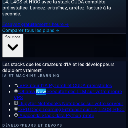
L4, L40S et H100 avec la stack CUDA complète
préinstallée. Lancez, entraînez, arrêtez, facturé à la
seconde.
Essayez gratuitement 1 heure →
Comparer tous les plans →
Solutions
Les stacks que les créateurs d'IA et les développeurs
déploient vraiment.
IA ET MACHINE LEARNING
VPS pour l'IA
PyTorch et CUDA préinstallés
Ollama
New
Exécutez des LLM sur votre propre
VPS
Jupyter Notebooks
Notebooks sur votre serveur
GPU Deep Learning
Entraînez sur L4, L40S, H100
Anaconda
Stack data Python, prête
DÉVELOPPEURS ET DEVOPS