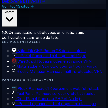
Déployer à Las Vegas →
Voir les 13 sites →
Marché
1000+ applications déployées en un clic, sans
configuration, sans prise de tête.
LES PLUS INSTALLÉS
MikroTik CHR
RouterOS dans le cloud
aaPanel
Panneau d'hébergement léger
WireGuard
Noyau moderne et rapide VPN
MetaTrader 4
Standard pour le trading Forex
Hiddify Manager
Panneau multi-protocoles VPN
PANNEAUX D'HÉBERGEMENT
Plesk
Panneau d'hébergement web full-stack
FastPanel
Panneau serveur gratuit et rapide
CloudPanel
Panneau PHP et Node.js
cPanel
Le panneau d'hébergement classique