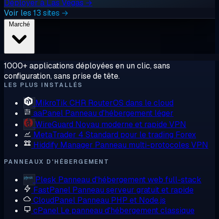
Déployer à Las Vegas →
Voir les 13 sites →
Marché
1000+ applications déployées en un clic, sans
configuration, sans prise de tête.
LES PLUS INSTALLÉS
MikroTik CHR
RouterOS dans le cloud
aaPanel
Panneau d'hébergement léger
WireGuard
Noyau moderne et rapide VPN
MetaTrader 4
Standard pour le trading Forex
Hiddify Manager
Panneau multi-protocoles VPN
PANNEAUX D'HÉBERGEMENT
Plesk
Panneau d'hébergement web full-stack
FastPanel
Panneau serveur gratuit et rapide
CloudPanel
Panneau PHP et Node.js
cPanel
Le panneau d'hébergement classique