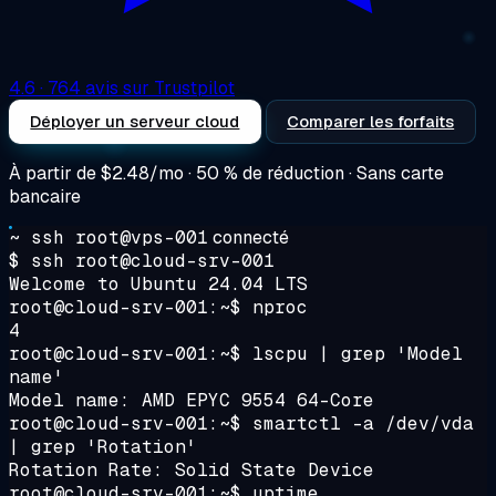
4.6
· 764 avis sur Trustpilot
Déployer un serveur cloud
Comparer les forfaits
À partir de
$2.48/mo
· 50 % de réduction · Sans carte
bancaire
~ ssh root@vps-001
connecté
$ ssh root@cloud-srv-001
Welcome to Ubuntu 24.04 LTS
root@cloud-srv-001:~$ nproc
4
root@cloud-srv-001:~$ lscpu | grep 'Model
name'
Model name: AMD EPYC 9554 64-Core
root@cloud-srv-001:~$ smartctl -a /dev/vda
| grep 'Rotation'
Rotation Rate: Solid State Device
root@cloud-srv-001:~$ uptime