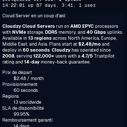
14:22:01 up 87 days, 3:41, 1 user
Cloud Server en un coup d'œil
Cloudzy Cloud Servers
run on
AMD EPYC
processors
with
NVMe
storage,
DDR5
memory, and
40 Gbps
uplinks.
Available in
13 regions
across North America, Europe,
Middle East, and Asia. Plans start at
$2.48/mo
and
deploy in
60 seconds
.
Cloudzy
has operated since
2008
, serving
122,000+
users with a
4.7/5
Trustpilot
rating and
14-day
money-back guarantee.
Prix de départ
$2.48 / month
Provisionnement
60 seconds
Régions
13 worldwide
SLA de disponibilité
99.95%
Remboursement garanti
14 days