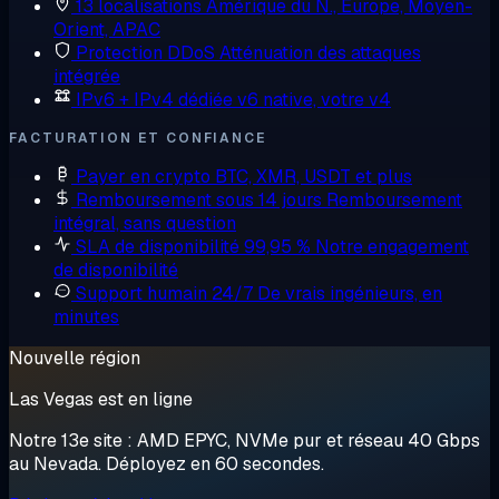
13 localisations
Amérique du N., Europe, Moyen-
Orient, APAC
Protection DDoS
Atténuation des attaques
intégrée
IPv6 + IPv4 dédiée
v6 native, votre v4
FACTURATION ET CONFIANCE
Payer en crypto
BTC, XMR, USDT et plus
Remboursement sous 14 jours
Remboursement
intégral, sans question
SLA de disponibilité 99,95 %
Notre engagement
de disponibilité
Support humain 24/7
De vrais ingénieurs, en
minutes
Nouvelle région
Las Vegas est en ligne
Notre 13e site : AMD EPYC, NVMe pur et réseau 40 Gbps
au Nevada. Déployez en 60 secondes.