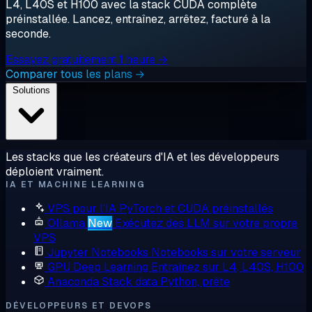
L4, L40S et H100 avec la stack CUDA complète
préinstallée. Lancez, entraînez, arrêtez, facturé à la
seconde.
Essayez gratuitement 1 heure →
Comparer tous les plans →
Solutions
Les stacks que les créateurs d'IA et les développeurs
déploient vraiment.
IA ET MACHINE LEARNING
VPS pour l'IA
PyTorch et CUDA préinstallés
Ollama
New
Exécutez des LLM sur votre propre
VPS
Jupyter Notebooks
Notebooks sur votre serveur
GPU Deep Learning
Entraînez sur L4, L40S, H100
Anaconda
Stack data Python, prête
DÉVELOPPEURS ET DEVOPS