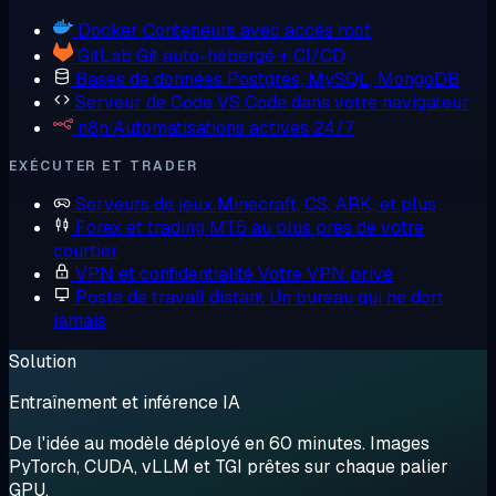
Docker
Conteneurs avec accès root
GitLab
Git auto-hébergé + CI/CD
Bases de données
Postgres, MySQL, MongoDB
Serveur de Code
VS Code dans votre navigateur
n8n
Automatisations actives 24/7
EXÉCUTER ET TRADER
Serveurs de jeux
Minecraft, CS, ARK, et plus
Forex et trading
MT5 au plus près de votre
courtier
VPN et confidentialité
Votre VPN privé
Poste de travail distant
Un bureau qui ne dort
jamais
Solution
Entraînement et inférence IA
De l'idée au modèle déployé en 60 minutes. Images
PyTorch, CUDA, vLLM et TGI prêtes sur chaque palier
GPU.