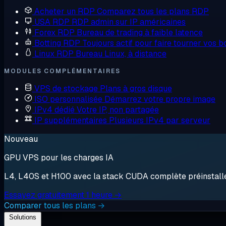
Acheter un RDP
Comparez tous les plans RDP
USA RDP
RDP admin sur IP américaines
Forex RDP
Bureau de trading à faible latence
Botting RDP
Toujours actif pour faire tourner vos b
Linux RDP
Bureau Linux, à distance
MODULES COMPLÉMENTAIRES
VPS de stockage
Plans à gros disque
ISO personnalisée
Démarrez votre propre image
IPv4 dédié
Votre IP, non partagée
IP supplémentaires
Plusieurs IPv4 par serveur
Nouveau
GPU VPS pour les charges IA
L4, L40S et H100 avec la stack CUDA complète préinstallée.
Essayez gratuitement 1 heure →
Comparer tous les plans →
Solutions