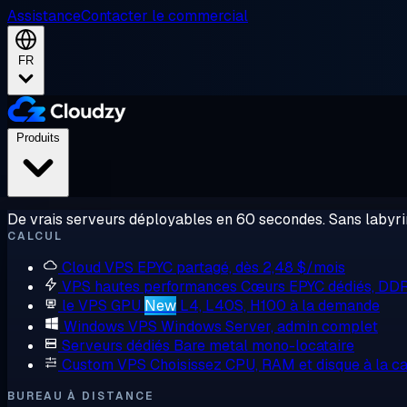
Assistance
Contacter le commercial
FR
Produits
De vrais serveurs déployables en 60 secondes. Sans labyrin
CALCUL
Cloud VPS
EPYC partagé, dès 2,48 $/mois
VPS hautes performances
Cœurs EPYC dédiés, DD
le VPS GPU
New
L4, L40S, H100 à la demande
Windows VPS
Windows Server, admin complet
Serveurs dédiés
Bare metal mono-locataire
Custom VPS
Choisissez CPU, RAM et disque à la ca
BUREAU À DISTANCE