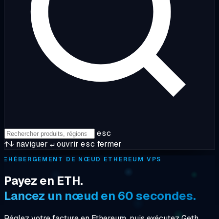
esc
↑↓
naviguer
↵
ouvrir
esc
fermer
Ξ
HÉBERGEMENT DE NŒUD ETHEREUM VPS
Payez en ETH.
Lancez un nœud en 60 secondes.
Réglez votre facture en Ethereum, puis exécutez Geth,