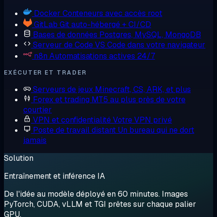
Docker
Conteneurs avec accès root
GitLab
Git auto-hébergé + CI/CD
Bases de données
Postgres, MySQL, MongoDB
Serveur de Code
VS Code dans votre navigateur
n8n
Automatisations actives 24/7
EXÉCUTER ET TRADER
Serveurs de jeux
Minecraft, CS, ARK, et plus
Forex et trading
MT5 au plus près de votre
courtier
VPN et confidentialité
Votre VPN privé
Poste de travail distant
Un bureau qui ne dort
jamais
Solution
Entraînement et inférence IA
De l'idée au modèle déployé en 60 minutes. Images
PyTorch, CUDA, vLLM et TGI prêtes sur chaque palier
GPU.