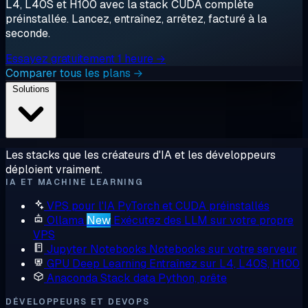
L4, L40S et H100 avec la stack CUDA complète
préinstallée. Lancez, entraînez, arrêtez, facturé à la
seconde.
Essayez gratuitement 1 heure →
Comparer tous les plans →
Solutions
Les stacks que les créateurs d'IA et les développeurs
déploient vraiment.
IA ET MACHINE LEARNING
VPS pour l'IA
PyTorch et CUDA préinstallés
Ollama
New
Exécutez des LLM sur votre propre
VPS
Jupyter Notebooks
Notebooks sur votre serveur
GPU Deep Learning
Entraînez sur L4, L40S, H100
Anaconda
Stack data Python, prête
DÉVELOPPEURS ET DEVOPS