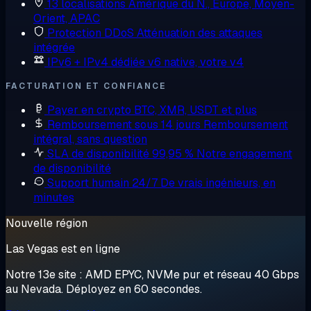
13 localisations
Amérique du N., Europe, Moyen-
Orient, APAC
Protection DDoS
Atténuation des attaques
intégrée
IPv6 + IPv4 dédiée
v6 native, votre v4
FACTURATION ET CONFIANCE
Payer en crypto
BTC, XMR, USDT et plus
Remboursement sous 14 jours
Remboursement
intégral, sans question
SLA de disponibilité 99,95 %
Notre engagement
de disponibilité
Support humain 24/7
De vrais ingénieurs, en
minutes
Nouvelle région
Las Vegas est en ligne
Notre 13e site : AMD EPYC, NVMe pur et réseau 40 Gbps
au Nevada. Déployez en 60 secondes.