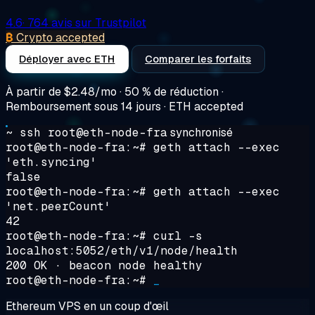
4.6
· 764 avis sur Trustpilot
₿
Crypto accepted
Déployer avec ETH
Comparer les forfaits
À partir de
$2.48/mo
· 50 % de réduction ·
Remboursement sous 14 jours · ETH accepted
~ ssh root@eth-node-fra
synchronisé
root@eth-node-fra:~#
geth attach --exec
'eth.syncing'
false
root@eth-node-fra:~#
geth attach --exec
'net.peerCount'
42
root@eth-node-fra:~#
curl -s
localhost:5052/eth/v1/node/health
200 OK · beacon node healthy
root@eth-node-fra:~#
_
Ethereum VPS en un coup d'œil