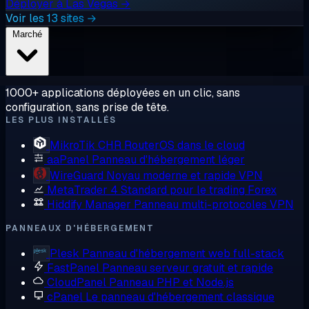
Déployer à Las Vegas →
Voir les 13 sites →
Marché
1000+ applications déployées en un clic, sans
configuration, sans prise de tête.
LES PLUS INSTALLÉS
MikroTik CHR
RouterOS dans le cloud
aaPanel
Panneau d'hébergement léger
WireGuard
Noyau moderne et rapide VPN
MetaTrader 4
Standard pour le trading Forex
Hiddify Manager
Panneau multi-protocoles VPN
PANNEAUX D'HÉBERGEMENT
Plesk
Panneau d'hébergement web full-stack
FastPanel
Panneau serveur gratuit et rapide
CloudPanel
Panneau PHP et Node.js
cPanel
Le panneau d'hébergement classique