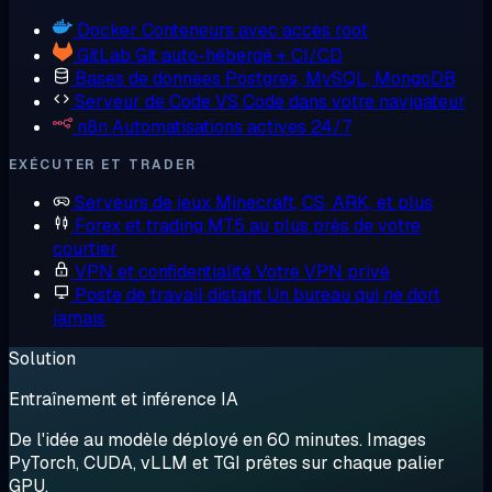
Docker
Conteneurs avec accès root
GitLab
Git auto-hébergé + CI/CD
Bases de données
Postgres, MySQL, MongoDB
Serveur de Code
VS Code dans votre navigateur
n8n
Automatisations actives 24/7
EXÉCUTER ET TRADER
Serveurs de jeux
Minecraft, CS, ARK, et plus
Forex et trading
MT5 au plus près de votre
courtier
VPN et confidentialité
Votre VPN privé
Poste de travail distant
Un bureau qui ne dort
jamais
Solution
Entraînement et inférence IA
De l'idée au modèle déployé en 60 minutes. Images
PyTorch, CUDA, vLLM et TGI prêtes sur chaque palier
GPU.