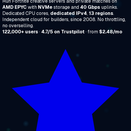
Run Fortnite creative servers and private matches on
AMD EPYC
with
NVMe
storage and
40 Gbps
uplinks.
Dedicated CPU cores,
dedicated IPv4
,
13 regions
.
Independent cloud for builders, since 2008. No throttling,
no overselling.
122,000+ users
·
4.7/5 on Trustpilot
· from
$2.48/mo