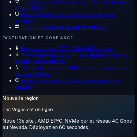
13 localisations
Amérique du N., Europe, Moyen-
Orient, APAC
Protection DDoS
Atténuation des attaques
intégrée
IPv6 + IPv4 dédiée
v6 native, votre v4
FACTURATION ET CONFIANCE
Payer en crypto
BTC, XMR, USDT et plus
Remboursement sous 14 jours
Remboursement
intégral, sans question
SLA de disponibilité 99,95 %
Notre engagement
de disponibilité
Support humain 24/7
De vrais ingénieurs, en
minutes
Nouvelle région
Las Vegas est en ligne
Notre 13e site : AMD EPYC, NVMe pur et réseau 40 Gbps
au Nevada. Déployez en 60 secondes.