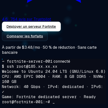
4.6
· 764 avis sur Trustpilot
Déployer un serveur Fortnite
Comparer les forfaits
À partir de
$3.48/mo
· 50 % de réduction · Sans carte
bancaire
~ fortnite-server-001
connecté
$ ssh root@185.xx.xx.xx
Welcome to Ubuntu 24.04 LTS (GNU/Linux 6.8)
CPU: AMD EPYC 9004 · RAM: 8 GB DDR5 · NVMe:
160 GB
Network: 40 Gbps · IPv4: dedicated · IPv6:
✓
Game: Fortnite dedicated server · Ready
root@fortnite-001:~# _