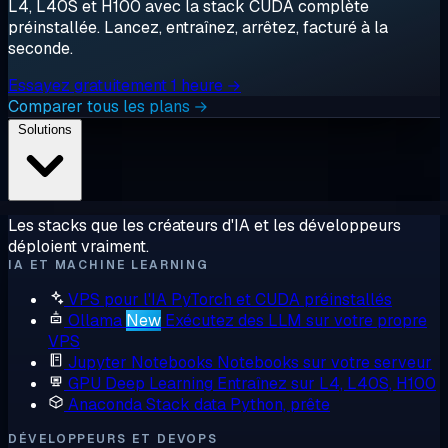
L4, L40S et H100 avec la stack CUDA complète
préinstallée. Lancez, entraînez, arrêtez, facturé à la
seconde.
Essayez gratuitement 1 heure →
Comparer tous les plans →
Solutions
Les stacks que les créateurs d'IA et les développeurs
déploient vraiment.
IA ET MACHINE LEARNING
VPS pour l'IA
PyTorch et CUDA préinstallés
Ollama
New
Exécutez des LLM sur votre propre
VPS
Jupyter Notebooks
Notebooks sur votre serveur
GPU Deep Learning
Entraînez sur L4, L40S, H100
Anaconda
Stack data Python, prête
DÉVELOPPEURS ET DEVOPS