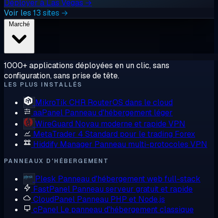
Déployer à Las Vegas →
Voir les 13 sites →
Marché
1000+ applications déployées en un clic, sans
configuration, sans prise de tête.
LES PLUS INSTALLÉS
MikroTik CHR
RouterOS dans le cloud
aaPanel
Panneau d'hébergement léger
WireGuard
Noyau moderne et rapide VPN
MetaTrader 4
Standard pour le trading Forex
Hiddify Manager
Panneau multi-protocoles VPN
PANNEAUX D'HÉBERGEMENT
Plesk
Panneau d'hébergement web full-stack
FastPanel
Panneau serveur gratuit et rapide
CloudPanel
Panneau PHP et Node.js
cPanel
Le panneau d'hébergement classique