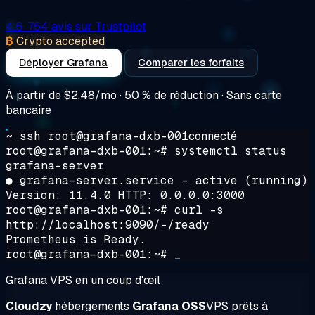
4.6
· 764 avis sur Trustpilot
₿
Crypto accepted
Déployer Grafana
Comparer les forfaits
À partir de
$2.48/mo
· 50 % de réduction · Sans carte
bancaire
~ ssh root@grafana-dxb-001
connecté
root@grafana-dxb-001:~#
systemctl status
grafana-server
● grafana-server.service - active (running)
Version: 11.4.0 HTTP: 0.0.0.0:3000
root@grafana-dxb-001:~#
curl -s
http://localhost:9090/-/ready
Prometheus is Ready.
root@grafana-dxb-001:~#
_
Grafana VPS en un coup d'œil
Cloudzy
hébergements
Grafana OSS
VPS prêts à