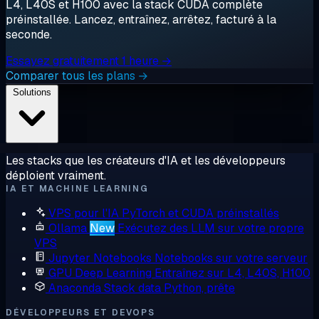
L4, L40S et H100 avec la stack CUDA complète
préinstallée. Lancez, entraînez, arrêtez, facturé à la
seconde.
Essayez gratuitement 1 heure →
Comparer tous les plans →
Solutions
Les stacks que les créateurs d'IA et les développeurs
déploient vraiment.
IA ET MACHINE LEARNING
VPS pour l'IA
PyTorch et CUDA préinstallés
Ollama
New
Exécutez des LLM sur votre propre
VPS
Jupyter Notebooks
Notebooks sur votre serveur
GPU Deep Learning
Entraînez sur L4, L40S, H100
Anaconda
Stack data Python, prête
DÉVELOPPEURS ET DEVOPS