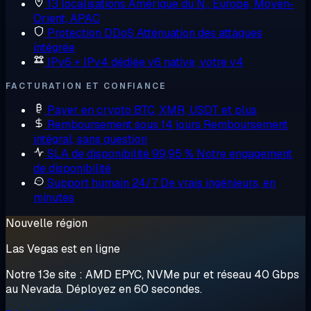
13 localisations
Amérique du N., Europe, Moyen-
Orient, APAC
Protection DDoS
Atténuation des attaques
intégrée
IPv6 + IPv4 dédiée
v6 native, votre v4
FACTURATION ET CONFIANCE
Payer en crypto
BTC, XMR, USDT et plus
Remboursement sous 14 jours
Remboursement
intégral, sans question
SLA de disponibilité 99,95 %
Notre engagement
de disponibilité
Support humain 24/7
De vrais ingénieurs, en
minutes
Nouvelle région
Las Vegas est en ligne
Notre 13e site : AMD EPYC, NVMe pur et réseau 40 Gbps
au Nevada. Déployez en 60 secondes.