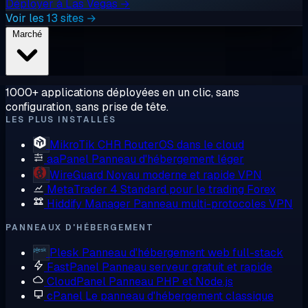
Déployer à Las Vegas →
Voir les 13 sites →
Marché
1000+ applications déployées en un clic, sans
configuration, sans prise de tête.
LES PLUS INSTALLÉS
MikroTik CHR
RouterOS dans le cloud
aaPanel
Panneau d'hébergement léger
WireGuard
Noyau moderne et rapide VPN
MetaTrader 4
Standard pour le trading Forex
Hiddify Manager
Panneau multi-protocoles VPN
PANNEAUX D'HÉBERGEMENT
Plesk
Panneau d'hébergement web full-stack
FastPanel
Panneau serveur gratuit et rapide
CloudPanel
Panneau PHP et Node.js
cPanel
Le panneau d'hébergement classique