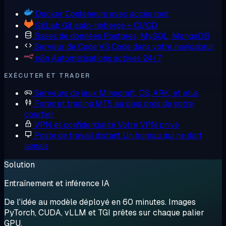
Docker
Conteneurs avec accès root
GitLab
Git auto-hébergé + CI/CD
Bases de données
Postgres, MySQL, MongoDB
Serveur de Code
VS Code dans votre navigateur
n8n
Automatisations actives 24/7
EXÉCUTER ET TRADER
Serveurs de jeux
Minecraft, CS, ARK, et plus
Forex et trading
MT5 au plus près de votre
courtier
VPN et confidentialité
Votre VPN privé
Poste de travail distant
Un bureau qui ne dort
jamais
Solution
Entraînement et inférence IA
De l'idée au modèle déployé en 60 minutes. Images
PyTorch, CUDA, vLLM et TGI prêtes sur chaque palier
GPU.