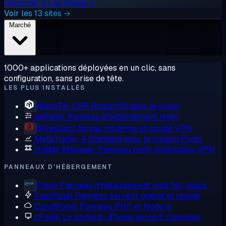
Déployer à Las Vegas →
Voir les 13 sites →
Marché
1000+ applications déployées en un clic, sans
configuration, sans prise de tête.
LES PLUS INSTALLÉS
MikroTik CHR
RouterOS dans le cloud
aaPanel
Panneau d'hébergement léger
WireGuard
Noyau moderne et rapide VPN
MetaTrader 4
Standard pour le trading Forex
Hiddify Manager
Panneau multi-protocoles VPN
PANNEAUX D'HÉBERGEMENT
Plesk
Panneau d'hébergement web full-stack
FastPanel
Panneau serveur gratuit et rapide
CloudPanel
Panneau PHP et Node.js
cPanel
Le panneau d'hébergement classique