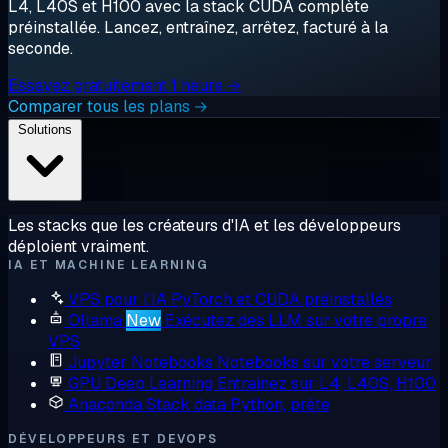
L4, L40S et H100 avec la stack CUDA complète
préinstallée. Lancez, entraînez, arrêtez, facturé à la
seconde.
Essayez gratuitement 1 heure →
Comparer tous les plans →
Solutions
Les stacks que les créateurs d'IA et les développeurs
déploient vraiment.
IA ET MACHINE LEARNING
VPS pour l'IA
PyTorch et CUDA préinstallés
Ollama
New
Exécutez des LLM sur votre propre
VPS
Jupyter Notebooks
Notebooks sur votre serveur
GPU Deep Learning
Entraînez sur L4, L40S, H100
Anaconda
Stack data Python, prête
DÉVELOPPEURS ET DEVOPS