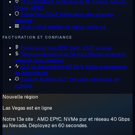
13 localisations
Amérique du N., Europe, Moyen-
Orient, APAC
Protection DDoS
Atténuation des attaques
intégrée
IPv6 + IPv4 dédiée
v6 native, votre v4
FACTURATION ET CONFIANCE
Payer en crypto
BTC, XMR, USDT et plus
Remboursement sous 14 jours
Remboursement
intégral, sans question
SLA de disponibilité 99,95 %
Notre engagement
de disponibilité
Support humain 24/7
De vrais ingénieurs, en
minutes
Nouvelle région
Las Vegas est en ligne
Notre 13e site : AMD EPYC, NVMe pur et réseau 40 Gbps
au Nevada. Déployez en 60 secondes.