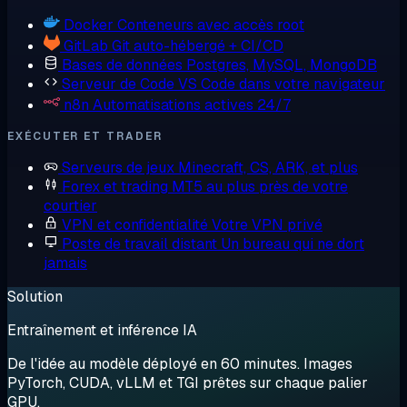
Docker
Conteneurs avec accès root
GitLab
Git auto-hébergé + CI/CD
Bases de données
Postgres, MySQL, MongoDB
Serveur de Code
VS Code dans votre navigateur
n8n
Automatisations actives 24/7
EXÉCUTER ET TRADER
Serveurs de jeux
Minecraft, CS, ARK, et plus
Forex et trading
MT5 au plus près de votre
courtier
VPN et confidentialité
Votre VPN privé
Poste de travail distant
Un bureau qui ne dort
jamais
Solution
Entraînement et inférence IA
De l'idée au modèle déployé en 60 minutes. Images
PyTorch, CUDA, vLLM et TGI prêtes sur chaque palier
GPU.