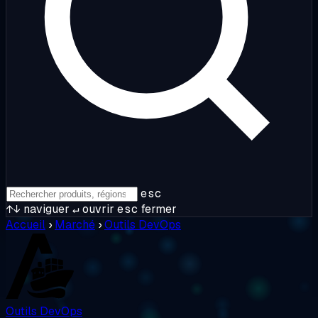
esc
↑↓
naviguer
↵
ouvrir
esc
fermer
Accueil
›
Marché
›
Outils DevOps
Outils DevOps