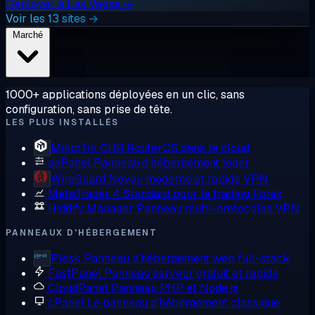
Déployer à Las Vegas →
Voir les 13 sites →
Marché
1000+ applications déployées en un clic, sans
configuration, sans prise de tête.
LES PLUS INSTALLÉS
MikroTik CHR
RouterOS dans le cloud
aaPanel
Panneau d'hébergement léger
WireGuard
Noyau moderne et rapide VPN
MetaTrader 4
Standard pour le trading Forex
Hiddify Manager
Panneau multi-protocoles VPN
PANNEAUX D'HÉBERGEMENT
Plesk
Panneau d'hébergement web full-stack
FastPanel
Panneau serveur gratuit et rapide
CloudPanel
Panneau PHP et Node.js
cPanel
Le panneau d'hébergement classique