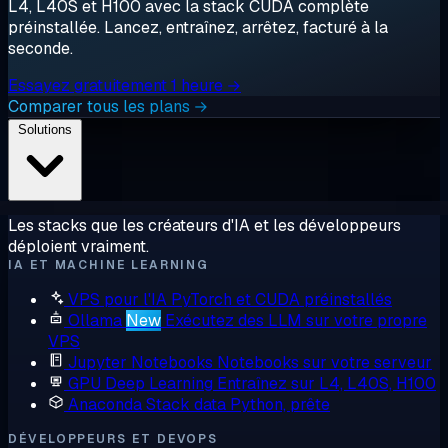
L4, L40S et H100 avec la stack CUDA complète
préinstallée. Lancez, entraînez, arrêtez, facturé à la
seconde.
Essayez gratuitement 1 heure →
Comparer tous les plans →
Solutions
Les stacks que les créateurs d'IA et les développeurs
déploient vraiment.
IA ET MACHINE LEARNING
VPS pour l'IA
PyTorch et CUDA préinstallés
Ollama
New
Exécutez des LLM sur votre propre
VPS
Jupyter Notebooks
Notebooks sur votre serveur
GPU Deep Learning
Entraînez sur L4, L40S, H100
Anaconda
Stack data Python, prête
DÉVELOPPEURS ET DEVOPS