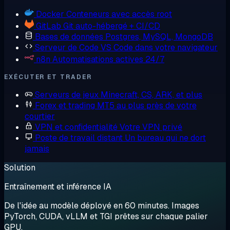
Docker
Conteneurs avec accès root
GitLab
Git auto-hébergé + CI/CD
Bases de données
Postgres, MySQL, MongoDB
Serveur de Code
VS Code dans votre navigateur
n8n
Automatisations actives 24/7
EXÉCUTER ET TRADER
Serveurs de jeux
Minecraft, CS, ARK, et plus
Forex et trading
MT5 au plus près de votre
courtier
VPN et confidentialité
Votre VPN privé
Poste de travail distant
Un bureau qui ne dort
jamais
Solution
Entraînement et inférence IA
De l'idée au modèle déployé en 60 minutes. Images
PyTorch, CUDA, vLLM et TGI prêtes sur chaque palier
GPU.