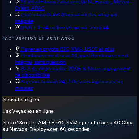
13 localisations
Amérique du N., Europe, Moyen-
Orient, APAC
Protection DDoS
Atténuation des attaques
intégrée
IPv6 + IPv4 dédiée
v6 native, votre v4
FACTURATION ET CONFIANCE
Payer en crypto
BTC, XMR, USDT et plus
Remboursement sous 14 jours
Remboursement
intégral, sans question
SLA de disponibilité 99,95 %
Notre engagement
de disponibilité
Support humain 24/7
De vrais ingénieurs, en
minutes
Nouvelle région
Las Vegas est en ligne
Notre 13e site : AMD EPYC, NVMe pur et réseau 40 Gbps
au Nevada. Déployez en 60 secondes.