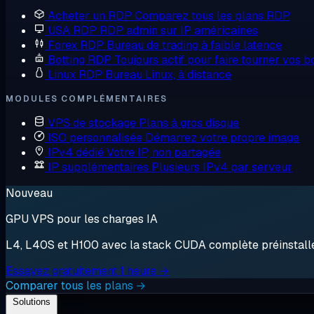
Acheter un RDP
Comparez tous les plans RDP
USA RDP
RDP admin sur IP américaines
Forex RDP
Bureau de trading à faible latence
Botting RDP
Toujours actif pour faire tourner vos b
Linux RDP
Bureau Linux, à distance
MODULES COMPLÉMENTAIRES
VPS de stockage
Plans à gros disque
ISO personnalisée
Démarrez votre propre image
IPv4 dédié
Votre IP, non partagée
IP supplémentaires
Plusieurs IPv4 par serveur
Nouveau
GPU VPS pour les charges IA
L4, L40S et H100 avec la stack CUDA complète préinstallée.
Essayez gratuitement 1 heure →
Comparer tous les plans →
Solutions