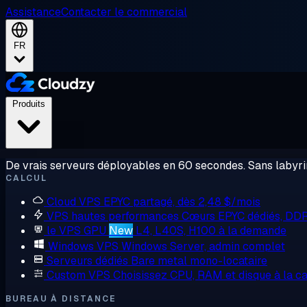
Assistance
Contacter le commercial
FR
Produits
De vrais serveurs déployables en 60 secondes. Sans labyrin
CALCUL
Cloud VPS
EPYC partagé, dès 2,48 $/mois
VPS hautes performances
Cœurs EPYC dédiés, DD
le VPS GPU
New
L4, L40S, H100 à la demande
Windows VPS
Windows Server, admin complet
Serveurs dédiés
Bare metal mono-locataire
Custom VPS
Choisissez CPU, RAM et disque à la ca
BUREAU À DISTANCE