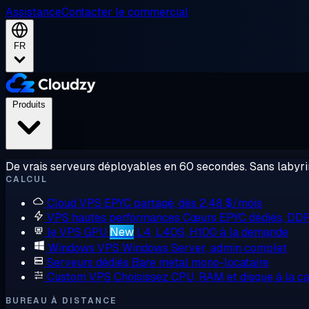
Assistance
Contacter le commercial
FR
Produits
De vrais serveurs déployables en 60 secondes. Sans labyrin
CALCUL
Cloud VPS
EPYC partagé, dès 2,48 $/mois
VPS hautes performances
Cœurs EPYC dédiés, DD
le VPS GPU
New
L4, L40S, H100 à la demande
Windows VPS
Windows Server, admin complet
Serveurs dédiés
Bare metal mono-locataire
Custom VPS
Choisissez CPU, RAM et disque à la ca
BUREAU À DISTANCE