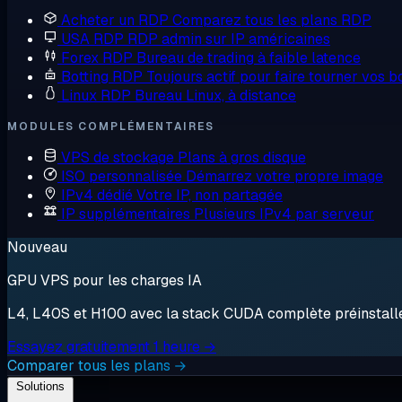
Acheter un RDP
Comparez tous les plans RDP
USA RDP
RDP admin sur IP américaines
Forex RDP
Bureau de trading à faible latence
Botting RDP
Toujours actif pour faire tourner vos b
Linux RDP
Bureau Linux, à distance
MODULES COMPLÉMENTAIRES
VPS de stockage
Plans à gros disque
ISO personnalisée
Démarrez votre propre image
IPv4 dédié
Votre IP, non partagée
IP supplémentaires
Plusieurs IPv4 par serveur
Nouveau
GPU VPS pour les charges IA
L4, L40S et H100 avec la stack CUDA complète préinstallée.
Essayez gratuitement 1 heure →
Comparer tous les plans →
Solutions