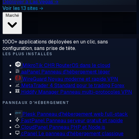
Déployer à Las Vegas →
Voir les 13 sites →
Marché
1000+ applications déployées en un clic, sans
configuration, sans prise de tête.
LES PLUS INSTALLÉS
MikroTik CHR
RouterOS dans le cloud
aaPanel
Panneau d'hébergement léger
WireGuard
Noyau moderne et rapide VPN
MetaTrader 4
Standard pour le trading Forex
Hiddify Manager
Panneau multi-protocoles VPN
PANNEAUX D'HÉBERGEMENT
Plesk
Panneau d'hébergement web full-stack
FastPanel
Panneau serveur gratuit et rapide
CloudPanel
Panneau PHP et Node.js
cPanel
Le panneau d'hébergement classique