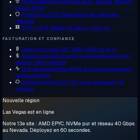
13 localisations
Amérique du N., Europe, Moyen-
Orient, APAC
Protection DDoS
Atténuation des attaques
intégrée
IPv6 + IPv4 dédiée
v6 native, votre v4
FACTURATION ET CONFIANCE
Payer en crypto
BTC, XMR, USDT et plus
Remboursement sous 14 jours
Remboursement
intégral, sans question
SLA de disponibilité 99,95 %
Notre engagement
de disponibilité
Support humain 24/7
De vrais ingénieurs, en
minutes
Nouvelle région
Las Vegas est en ligne
Notre 13e site : AMD EPYC, NVMe pur et réseau 40 Gbps
au Nevada. Déployez en 60 secondes.