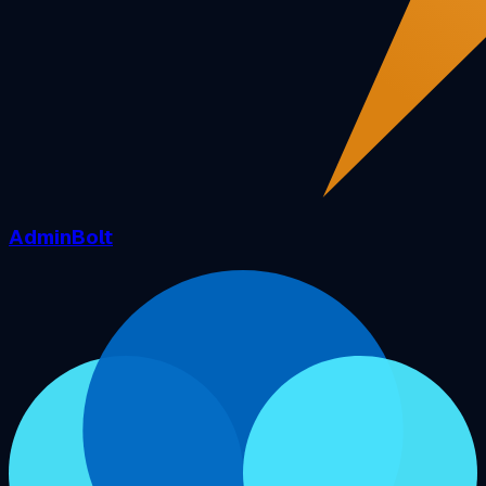
AdminBolt