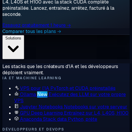
L4, L40S et H100 avec la stack CUDA complète
préinstallée. Lancez, entraînez, arrêtez, facturé à la
seconde.
Essayez gratuitement 1 heure →
Comparer tous les plans →
Solutions
Les stacks que les créateurs d'IA et les développeurs
déploient vraiment.
IA ET MACHINE LEARNING
VPS pour l'IA
PyTorch et CUDA préinstallés
Ollama
New
Exécutez des LLM sur votre propre
VPS
Jupyter Notebooks
Notebooks sur votre serveur
GPU Deep Learning
Entraînez sur L4, L40S, H100
Anaconda
Stack data Python, prête
DÉVELOPPEURS ET DEVOPS