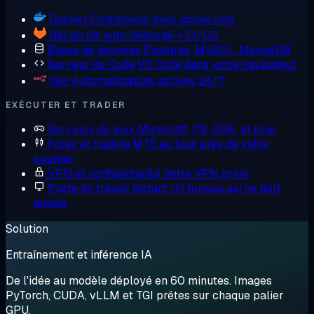
Docker
Conteneurs avec accès root
GitLab
Git auto-hébergé + CI/CD
Bases de données
Postgres, MySQL, MongoDB
Serveur de Code
VS Code dans votre navigateur
n8n
Automatisations actives 24/7
EXÉCUTER ET TRADER
Serveurs de jeux
Minecraft, CS, ARK, et plus
Forex et trading
MT5 au plus près de votre
courtier
VPN et confidentialité
Votre VPN privé
Poste de travail distant
Un bureau qui ne dort
jamais
Solution
Entraînement et inférence IA
De l'idée au modèle déployé en 60 minutes. Images
PyTorch, CUDA, vLLM et TGI prêtes sur chaque palier
GPU.