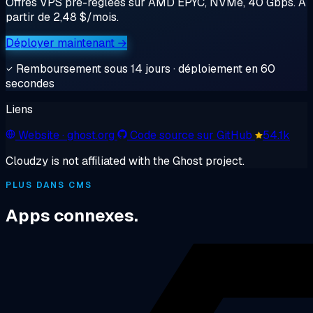
Offres VPS pré-réglées sur AMD EPYC, NVMe, 40 Gbps. À
partir de 2,48 $/mois.
Déployer maintenant →
Remboursement sous 14 jours · déploiement en 60
secondes
Liens
Website
· ghost.org
Code source sur GitHub
54.1k
Cloudzy is not affiliated with the Ghost project.
PLUS DANS CMS
Apps connexes.