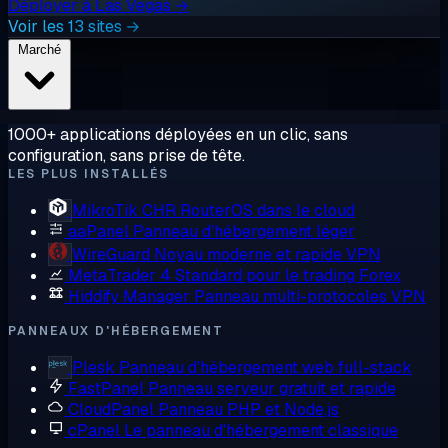
Déployer à Las Vegas →
Voir les 13 sites →
Marché
1000+ applications déployées en un clic, sans
configuration, sans prise de tête.
LES PLUS INSTALLÉS
MikroTik CHR
RouterOS dans le cloud
aaPanel
Panneau d'hébergement léger
WireGuard
Noyau moderne et rapide VPN
MetaTrader 4
Standard pour le trading Forex
Hiddify Manager
Panneau multi-protocoles VPN
PANNEAUX D'HÉBERGEMENT
Plesk
Panneau d'hébergement web full-stack
FastPanel
Panneau serveur gratuit et rapide
CloudPanel
Panneau PHP et Node.js
cPanel
Le panneau d'hébergement classique