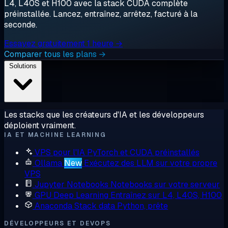
L4, L40S et H100 avec la stack CUDA complète
préinstallée. Lancez, entraînez, arrêtez, facturé à la
seconde.
Essayez gratuitement 1 heure →
Comparer tous les plans →
Solutions
Les stacks que les créateurs d'IA et les développeurs
déploient vraiment.
IA ET MACHINE LEARNING
VPS pour l'IA
PyTorch et CUDA préinstallés
Ollama
New
Exécutez des LLM sur votre propre
VPS
Jupyter Notebooks
Notebooks sur votre serveur
GPU Deep Learning
Entraînez sur L4, L40S, H100
Anaconda
Stack data Python, prête
DÉVELOPPEURS ET DEVOPS