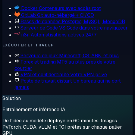
Docker
Conteneurs avec accès root
GitLab
Git auto-hébergé + CI/CD
Bases de données
Postgres, MySQL, MongoDB
Serveur de Code
VS Code dans votre navigateur
n8n
Automatisations actives 24/7
EXÉCUTER ET TRADER
Serveurs de jeux
Minecraft, CS, ARK, et plus
Forex et trading
MT5 au plus près de votre
courtier
VPN et confidentialité
Votre VPN privé
Poste de travail distant
Un bureau qui ne dort
jamais
Solution
Entraînement et inférence IA
De l'idée au modèle déployé en 60 minutes. Images
PyTorch, CUDA, vLLM et TGI prêtes sur chaque palier
GPU.