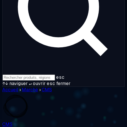
esc
↑↓
naviguer
↵
ouvrir
esc
fermer
Accueil
›
Marché
›
CMS
CMS