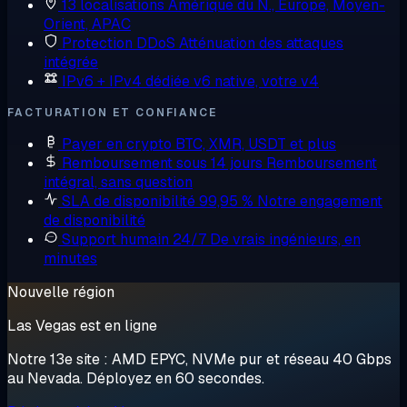
13 localisations
Amérique du N., Europe, Moyen-
Orient, APAC
Protection DDoS
Atténuation des attaques
intégrée
IPv6 + IPv4 dédiée
v6 native, votre v4
FACTURATION ET CONFIANCE
Payer en crypto
BTC, XMR, USDT et plus
Remboursement sous 14 jours
Remboursement
intégral, sans question
SLA de disponibilité 99,95 %
Notre engagement
de disponibilité
Support humain 24/7
De vrais ingénieurs, en
minutes
Nouvelle région
Las Vegas est en ligne
Notre 13e site : AMD EPYC, NVMe pur et réseau 40 Gbps
au Nevada. Déployez en 60 secondes.