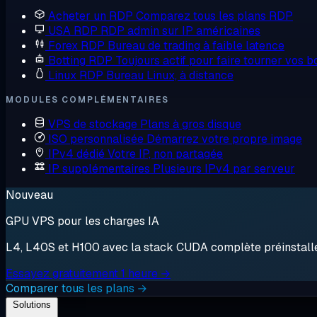
Acheter un RDP
Comparez tous les plans RDP
USA RDP
RDP admin sur IP américaines
Forex RDP
Bureau de trading à faible latence
Botting RDP
Toujours actif pour faire tourner vos b
Linux RDP
Bureau Linux, à distance
MODULES COMPLÉMENTAIRES
VPS de stockage
Plans à gros disque
ISO personnalisée
Démarrez votre propre image
IPv4 dédié
Votre IP, non partagée
IP supplémentaires
Plusieurs IPv4 par serveur
Nouveau
GPU VPS pour les charges IA
L4, L40S et H100 avec la stack CUDA complète préinstallée.
Essayez gratuitement 1 heure →
Comparer tous les plans →
Solutions