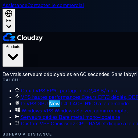
Assistance
Contacter le commercial
FR
Produits
De vrais serveurs déployables en 60 secondes. Sans labyrin
CALCUL
Cloud VPS
EPYC partagé, dès 2,48 $/mois
VPS hautes performances
Cœurs EPYC dédiés, DD
le VPS GPU
New
L4, L40S, H100 à la demande
Windows VPS
Windows Server, admin complet
Serveurs dédiés
Bare metal mono-locataire
Custom VPS
Choisissez CPU, RAM et disque à la ca
BUREAU À DISTANCE