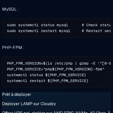
MySQL :
sudo systemctl status mysql      # Check status
PHP-FPM :
PHP_FPM_VERSION=$(ls /etc/php | grep -E '^[0-9]
PHP_FPM_SERVICE="php${PHP_FPM_VERSION}-fpm"

systemctl status ${PHP_FPM_SERVICE}

Prêt à déployer
Déployer LAMP sur Cloudzy