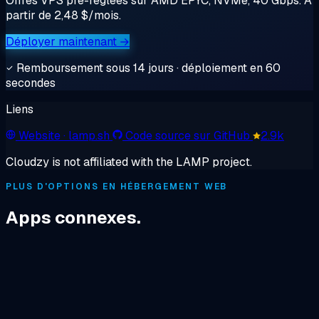
Offres VPS pré-réglées sur AMD EPYC, NVMe, 40 Gbps. À
partir de 2,48 $/mois.
Déployer maintenant →
Remboursement sous 14 jours · déploiement en 60
secondes
Liens
Website
· lamp.sh
Code source sur GitHub
2.9k
Cloudzy is not affiliated with the LAMP project.
PLUS D'OPTIONS EN HÉBERGEMENT WEB
Apps connexes.