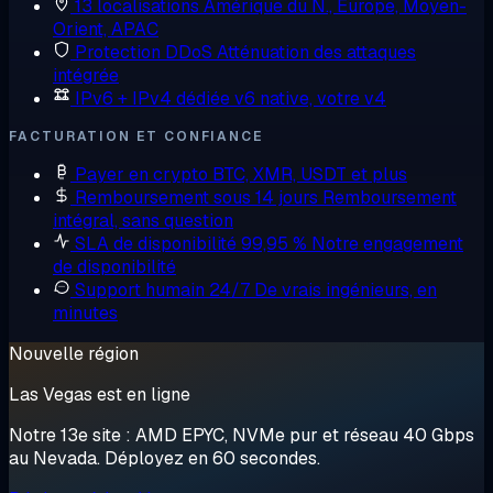
13 localisations
Amérique du N., Europe, Moyen-
Orient, APAC
Protection DDoS
Atténuation des attaques
intégrée
IPv6 + IPv4 dédiée
v6 native, votre v4
FACTURATION ET CONFIANCE
Payer en crypto
BTC, XMR, USDT et plus
Remboursement sous 14 jours
Remboursement
intégral, sans question
SLA de disponibilité 99,95 %
Notre engagement
de disponibilité
Support humain 24/7
De vrais ingénieurs, en
minutes
Nouvelle région
Las Vegas est en ligne
Notre 13e site : AMD EPYC, NVMe pur et réseau 40 Gbps
au Nevada. Déployez en 60 secondes.