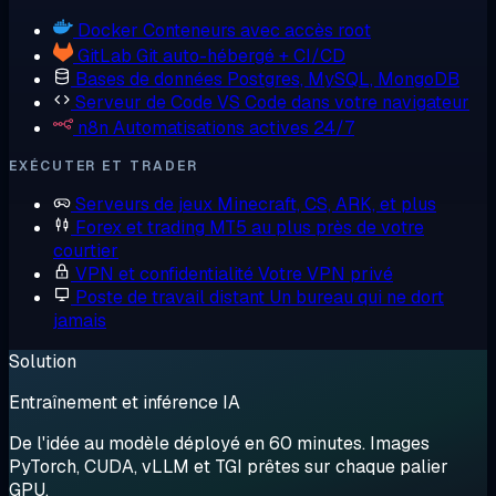
Docker
Conteneurs avec accès root
GitLab
Git auto-hébergé + CI/CD
Bases de données
Postgres, MySQL, MongoDB
Serveur de Code
VS Code dans votre navigateur
n8n
Automatisations actives 24/7
EXÉCUTER ET TRADER
Serveurs de jeux
Minecraft, CS, ARK, et plus
Forex et trading
MT5 au plus près de votre
courtier
VPN et confidentialité
Votre VPN privé
Poste de travail distant
Un bureau qui ne dort
jamais
Solution
Entraînement et inférence IA
De l'idée au modèle déployé en 60 minutes. Images
PyTorch, CUDA, vLLM et TGI prêtes sur chaque palier
GPU.