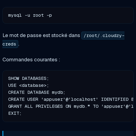
Le mot de passe est stocké dans
/root/.cloudzy-
.
creds
Commandes courantes :
SHOW DATABASES;                                
USE <database>;                                
CREATE DATABASE mydb;                          
CREATE USER 'appuser'@'localhost' IDENTIFIED BY
GRANT ALL PRIVILEGES ON mydb.* TO 'appuser'@'lo