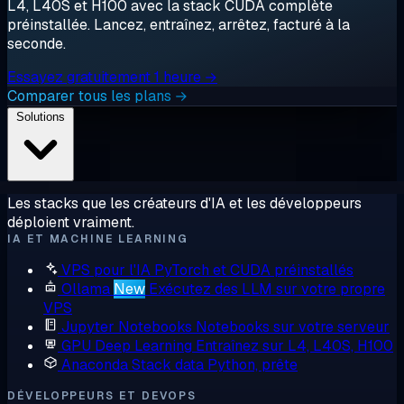
L4, L40S et H100 avec la stack CUDA complète
préinstallée. Lancez, entraînez, arrêtez, facturé à la
seconde.
Essayez gratuitement 1 heure →
Comparer tous les plans →
Solutions
Les stacks que les créateurs d'IA et les développeurs
déploient vraiment.
IA ET MACHINE LEARNING
VPS pour l'IA
PyTorch et CUDA préinstallés
Ollama
New
Exécutez des LLM sur votre propre
VPS
Jupyter Notebooks
Notebooks sur votre serveur
GPU Deep Learning
Entraînez sur L4, L40S, H100
Anaconda
Stack data Python, prête
DÉVELOPPEURS ET DEVOPS