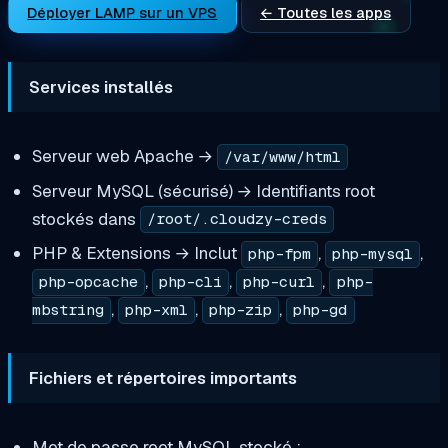
Déployer LAMP sur un VPS
← Toutes les apps
Services installés
Serveur web Apache →
/var/www/html
Serveur MySQL (sécurisé) → Identifiants root
stockés dans
/root/.cloudzy-creds
PHP & Extensions → Inclut
,
,
php-fpm
php-mysql
,
,
,
php-opcache
php-cli
php-curl
php-
,
,
,
mbstring
php-xml
php-zip
php-gd
Fichiers et répertoires importants
Mot de passe root MySQL stocké :