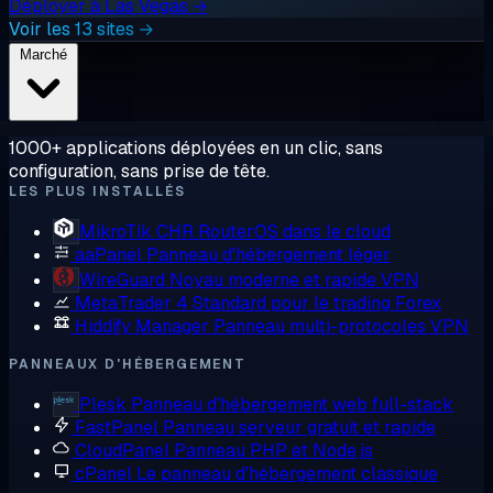
Déployer à Las Vegas →
Voir les 13 sites →
Marché
1000+ applications déployées en un clic, sans
configuration, sans prise de tête.
LES PLUS INSTALLÉS
MikroTik CHR
RouterOS dans le cloud
aaPanel
Panneau d'hébergement léger
WireGuard
Noyau moderne et rapide VPN
MetaTrader 4
Standard pour le trading Forex
Hiddify Manager
Panneau multi-protocoles VPN
PANNEAUX D'HÉBERGEMENT
Plesk
Panneau d'hébergement web full-stack
FastPanel
Panneau serveur gratuit et rapide
CloudPanel
Panneau PHP et Node.js
cPanel
Le panneau d'hébergement classique