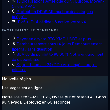
13 localisations
Amérique du N., Europe, Moyen-
Orient, APAC
Protection DDoS
Atténuation des attaques
intégrée
IPv6 + IPv4 dédiée
v6 native, votre v4
FACTURATION ET CONFIANCE
Payer en crypto
BTC, XMR, USDT et plus
Remboursement sous 14 jours
Remboursement
intégral, sans question
SLA de disponibilité 99,95 %
Notre engagement
de disponibilité
Support humain 24/7
De vrais ingénieurs, en
minutes
Nouvelle région
Las Vegas est en ligne
Notre 13e site : AMD EPYC, NVMe pur et réseau 40 Gbps
au Nevada. Déployez en 60 secondes.