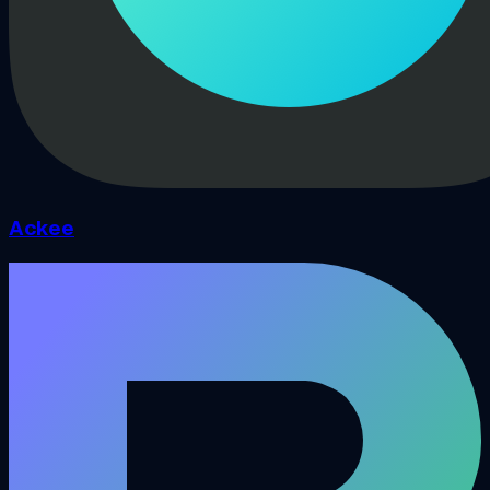
Ackee