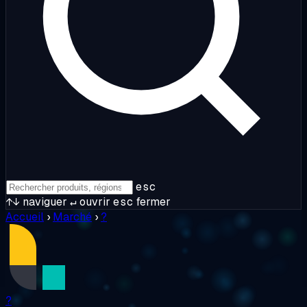
esc
↑↓
naviguer
↵
ouvrir
esc
fermer
Accueil
›
Marché
›
?
?