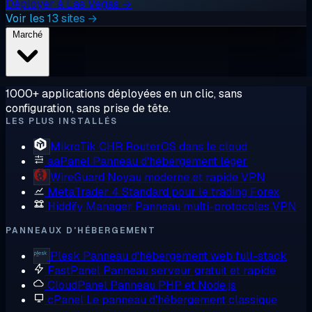
Déployer à Las Vegas →
Voir les 13 sites →
Marché
1000+ applications déployées en un clic, sans
configuration, sans prise de tête.
LES PLUS INSTALLÉS
MikroTik CHR
RouterOS dans le cloud
aaPanel
Panneau d'hébergement léger
WireGuard
Noyau moderne et rapide VPN
MetaTrader 4
Standard pour le trading Forex
Hiddify Manager
Panneau multi-protocoles VPN
PANNEAUX D'HÉBERGEMENT
Plesk
Panneau d'hébergement web full-stack
FastPanel
Panneau serveur gratuit et rapide
CloudPanel
Panneau PHP et Node.js
cPanel
Le panneau d'hébergement classique