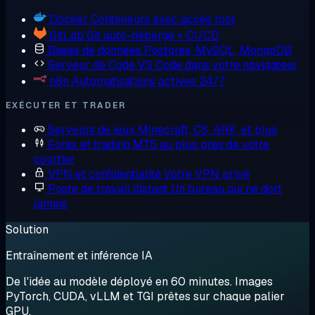
Docker
Conteneurs avec accès root
GitLab
Git auto-hébergé + CI/CD
Bases de données
Postgres, MySQL, MongoDB
Serveur de Code
VS Code dans votre navigateur
n8n
Automatisations actives 24/7
EXÉCUTER ET TRADER
Serveurs de jeux
Minecraft, CS, ARK, et plus
Forex et trading
MT5 au plus près de votre
courtier
VPN et confidentialité
Votre VPN privé
Poste de travail distant
Un bureau qui ne dort
jamais
Solution
Entraînement et inférence IA
De l'idée au modèle déployé en 60 minutes. Images
PyTorch, CUDA, vLLM et TGI prêtes sur chaque palier
GPU.