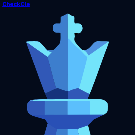
CheckCle