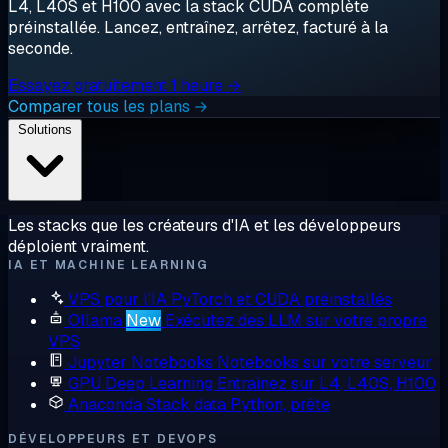
L4, L40S et H100 avec la stack CUDA complète
préinstallée. Lancez, entraînez, arrêtez, facturé à la
seconde.
Essayez gratuitement 1 heure →
Comparer tous les plans →
Solutions
Les stacks que les créateurs d'IA et les développeurs
déploient vraiment.
IA ET MACHINE LEARNING
VPS pour l'IA
PyTorch et CUDA préinstallés
Ollama
New
Exécutez des LLM sur votre propre
VPS
Jupyter Notebooks
Notebooks sur votre serveur
GPU Deep Learning
Entraînez sur L4, L40S, H100
Anaconda
Stack data Python, prête
DÉVELOPPEURS ET DEVOPS