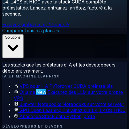
L4, L40S et H100 avec la stack CUDA complète
préinstallée. Lancez, entraînez, arrêtez, facturé à la
seconde.
Essayez gratuitement 1 heure →
Comparer tous les plans →
Solutions
Les stacks que les créateurs d'IA et les développeurs
déploient vraiment.
IA ET MACHINE LEARNING
VPS pour l'IA
PyTorch et CUDA préinstallés
Ollama
New
Exécutez des LLM sur votre propre
VPS
Jupyter Notebooks
Notebooks sur votre serveur
GPU Deep Learning
Entraînez sur L4, L40S, H100
Anaconda
Stack data Python, prête
DÉVELOPPEURS ET DEVOPS