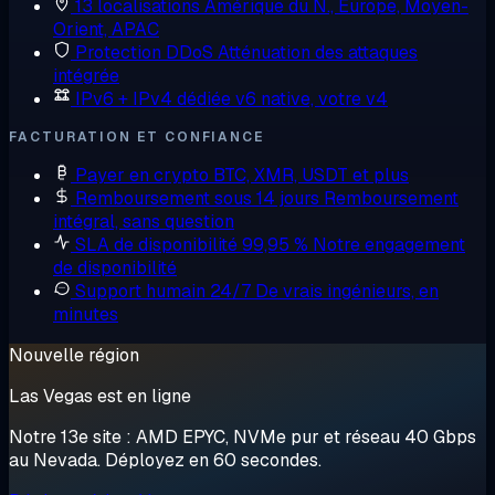
13 localisations
Amérique du N., Europe, Moyen-
Orient, APAC
Protection DDoS
Atténuation des attaques
intégrée
IPv6 + IPv4 dédiée
v6 native, votre v4
FACTURATION ET CONFIANCE
Payer en crypto
BTC, XMR, USDT et plus
Remboursement sous 14 jours
Remboursement
intégral, sans question
SLA de disponibilité 99,95 %
Notre engagement
de disponibilité
Support humain 24/7
De vrais ingénieurs, en
minutes
Nouvelle région
Las Vegas est en ligne
Notre 13e site : AMD EPYC, NVMe pur et réseau 40 Gbps
au Nevada. Déployez en 60 secondes.