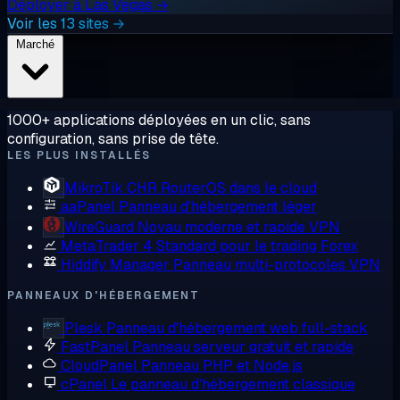
Déployer à Las Vegas →
Voir les 13 sites →
Marché
1000+ applications déployées en un clic, sans
configuration, sans prise de tête.
LES PLUS INSTALLÉS
MikroTik CHR
RouterOS dans le cloud
aaPanel
Panneau d'hébergement léger
WireGuard
Noyau moderne et rapide VPN
MetaTrader 4
Standard pour le trading Forex
Hiddify Manager
Panneau multi-protocoles VPN
PANNEAUX D'HÉBERGEMENT
Plesk
Panneau d'hébergement web full-stack
FastPanel
Panneau serveur gratuit et rapide
CloudPanel
Panneau PHP et Node.js
cPanel
Le panneau d'hébergement classique