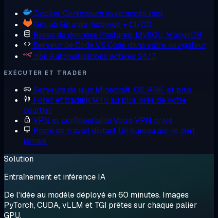
Docker
Conteneurs avec accès root
GitLab
Git auto-hébergé + CI/CD
Bases de données
Postgres, MySQL, MongoDB
Serveur de Code
VS Code dans votre navigateur
n8n
Automatisations actives 24/7
EXÉCUTER ET TRADER
Serveurs de jeux
Minecraft, CS, ARK, et plus
Forex et trading
MT5 au plus près de votre
courtier
VPN et confidentialité
Votre VPN privé
Poste de travail distant
Un bureau qui ne dort
jamais
Solution
Entraînement et inférence IA
De l'idée au modèle déployé en 60 minutes. Images
PyTorch, CUDA, vLLM et TGI prêtes sur chaque palier
GPU.