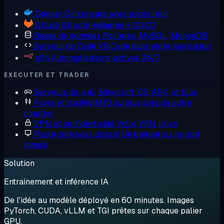
Docker
Conteneurs avec accès root
GitLab
Git auto-hébergé + CI/CD
Bases de données
Postgres, MySQL, MongoDB
Serveur de Code
VS Code dans votre navigateur
n8n
Automatisations actives 24/7
EXÉCUTER ET TRADER
Serveurs de jeux
Minecraft, CS, ARK, et plus
Forex et trading
MT5 au plus près de votre
courtier
VPN et confidentialité
Votre VPN privé
Poste de travail distant
Un bureau qui ne dort
jamais
Solution
Entraînement et inférence IA
De l'idée au modèle déployé en 60 minutes. Images
PyTorch, CUDA, vLLM et TGI prêtes sur chaque palier
GPU.