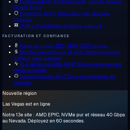
13 localisations
Amérique du N., Europe, Moyen-
Orient, APAC
Protection DDoS
Atténuation des attaques
intégrée
IPv6 + IPv4 dédiée
v6 native, votre v4
FACTURATION ET CONFIANCE
Payer en crypto
BTC, XMR, USDT et plus
Remboursement sous 14 jours
Remboursement
intégral, sans question
SLA de disponibilité 99,95 %
Notre engagement
de disponibilité
Support humain 24/7
De vrais ingénieurs, en
minutes
Nouvelle région
Las Vegas est en ligne
Notre 13e site : AMD EPYC, NVMe pur et réseau 40 Gbps
au Nevada. Déployez en 60 secondes.