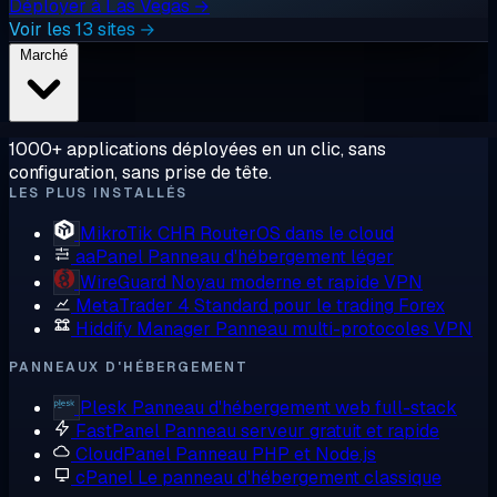
Déployer à Las Vegas →
Voir les 13 sites →
Marché
1000+ applications déployées en un clic, sans
configuration, sans prise de tête.
LES PLUS INSTALLÉS
MikroTik CHR
RouterOS dans le cloud
aaPanel
Panneau d'hébergement léger
WireGuard
Noyau moderne et rapide VPN
MetaTrader 4
Standard pour le trading Forex
Hiddify Manager
Panneau multi-protocoles VPN
PANNEAUX D'HÉBERGEMENT
Plesk
Panneau d'hébergement web full-stack
FastPanel
Panneau serveur gratuit et rapide
CloudPanel
Panneau PHP et Node.js
cPanel
Le panneau d'hébergement classique