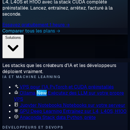
L4, L40S et H100 avec la stack CUDA complète
préinstallée. Lancez, entraînez, arrêtez, facturé à la
seconde.
Essayez gratuitement 1 heure →
Comparer tous les plans →
Solutions
Les stacks que les créateurs d'IA et les développeurs
déploient vraiment.
IA ET MACHINE LEARNING
VPS pour l'IA
PyTorch et CUDA préinstallés
Ollama
New
Exécutez des LLM sur votre propre
VPS
Jupyter Notebooks
Notebooks sur votre serveur
GPU Deep Learning
Entraînez sur L4, L40S, H100
Anaconda
Stack data Python, prête
DÉVELOPPEURS ET DEVOPS