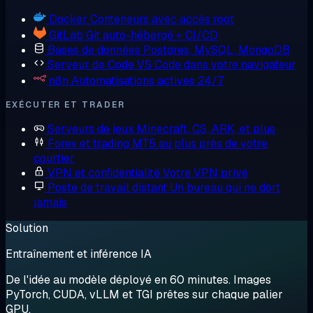
Docker
Conteneurs avec accès root
GitLab
Git auto-hébergé + CI/CD
Bases de données
Postgres, MySQL, MongoDB
Serveur de Code
VS Code dans votre navigateur
n8n
Automatisations actives 24/7
EXÉCUTER ET TRADER
Serveurs de jeux
Minecraft, CS, ARK, et plus
Forex et trading
MT5 au plus près de votre
courtier
VPN et confidentialité
Votre VPN privé
Poste de travail distant
Un bureau qui ne dort
jamais
Solution
Entraînement et inférence IA
De l'idée au modèle déployé en 60 minutes. Images
PyTorch, CUDA, vLLM et TGI prêtes sur chaque palier
GPU.