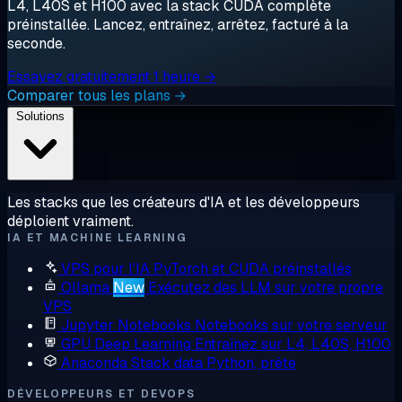
L4, L40S et H100 avec la stack CUDA complète
préinstallée. Lancez, entraînez, arrêtez, facturé à la
seconde.
Essayez gratuitement 1 heure →
Comparer tous les plans →
Solutions
Les stacks que les créateurs d'IA et les développeurs
déploient vraiment.
IA ET MACHINE LEARNING
VPS pour l'IA
PyTorch et CUDA préinstallés
Ollama
New
Exécutez des LLM sur votre propre
VPS
Jupyter Notebooks
Notebooks sur votre serveur
GPU Deep Learning
Entraînez sur L4, L40S, H100
Anaconda
Stack data Python, prête
DÉVELOPPEURS ET DEVOPS