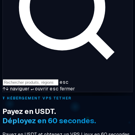
esc
↑↓
naviguer
↵
ouvrir
esc
fermer
₮
HÉBERGEMENT VPS TETHER
Payez en USDT.
Déployez en 60 secondes.
Payez en USDT et obtenez un VPS Linux en 60 secondes,