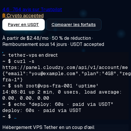
4.6
· 764 avis sur Trustpilot
₿
Crypto accepted
Payer en USDT
Comparer les forfaits
À partir de
$2.48/mo
· 50 % de réduction ·
Remboursement sous 14 jours · USDT accepted
~ tether-vps
en direct
~ $
curl -s
https://panel.cloudzy.com/api/v1/account/me
{"email":"you@example.com","plan":"4GB","reg
fra-1"}
~ $
ssh root@vps-fra-001 'uptime'
14:08:01 up 2 min, 0 users, load average:
0.00, 0.00, 0.00
~ $
echo "deploy: 60s · paid via USDT"
deploy: 60s · paid via USDT
~ $
_
Hébergement VPS Tether en un coup d'œil