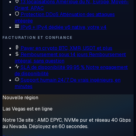
13 localisations
Amérique du N., Europe, Moyen-
Orient, APAC
Protection DDoS
Atténuation des attaques
intégrée
IPv6 + IPv4 dédiée
v6 native, votre v4
FACTURATION ET CONFIANCE
Payer en crypto
BTC, XMR, USDT et plus
Remboursement sous 14 jours
Remboursement
intégral, sans question
SLA de disponibilité 99,95 %
Notre engagement
de disponibilité
Support humain 24/7
De vrais ingénieurs, en
minutes
Nouvelle région
Las Vegas est en ligne
Notre 13e site : AMD EPYC, NVMe pur et réseau 40 Gbps
au Nevada. Déployez en 60 secondes.