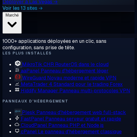
Déployer à Las Vegas →
Voir les 13 sites →
Marché
1000+ applications déployées en un clic, sans
configuration, sans prise de tête.
LES PLUS INSTALLÉS
MikroTik CHR
RouterOS dans le cloud
aaPanel
Panneau d'hébergement léger
WireGuard
Noyau moderne et rapide VPN
MetaTrader 4
Standard pour le trading Forex
Hiddify Manager
Panneau multi-protocoles VPN
PANNEAUX D'HÉBERGEMENT
Plesk
Panneau d'hébergement web full-stack
FastPanel
Panneau serveur gratuit et rapide
CloudPanel
Panneau PHP et Node.js
cPanel
Le panneau d'hébergement classique