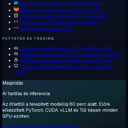
Docker
Konténerek root hozzáféréssel
GitLab
Saját üzemeltetésű Git + CI/CD
Adatbázisok
Postgres, MySQL, MongoDB
Kódszerver
VS Code a böngésződben
n8n
Automatizációk 24/7
FUTTATÁS ÉS TRADING
Játékszerverek
Minecraft, CS, ARK és több
Forex és kereskedés
MT5 a brókered közelében
VPN és adatvédelem
A saját privát VPN-ed
Távoli munkaállomás
Egy asztal, ami sosem
alszik
Megoldás
AI tanítás és inferencia
Az ötlettől a telepített modellig 60 perc alatt. Előre
elkészített PyTorch, CUDA, vLLM és TGI képek minden
GPU-szinten.
AI-munkaterhelések megtekintése →