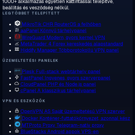
1000+ alkalmazás egyetlen kattintással telepítve,
beállítás és vesződség nélkül.
LEGTÖBBET TELEPÍTETT
MikroTik CHR
RouterOS a felhőben
aaPanel
Könnyű tárhelypanel
WireGuard
Modern, gyors kernel VPN
MetaTrader 4
Forex kereskedés alapstandard
Hiddify Manager
Többprotokollú VPN panel
ÜZEMELTETÉSI PANELEK
Plesk
Full-stack webtárhely panel
FastPanel
Ingyenes, gyors szerverpanel
CloudPanel
PHP és Node.js panel
cPanel
A klasszikus tárhelypanel
VPN ÉS ESZKÖZÖK
OpenVPN AS
Saját üzemeltetésű VPN szerver
Docker
Konténer-futtatókörnyezet, azonnal kész
MTProto Proxy
Telegram-natív proxy
BlueStacks
Android appok VPS-en