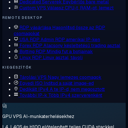
Dedicated Serverek
Egybérlős bare metal
Custom VPS
Válassz CPU-t, RAM-ot, lemezt
REMOTE DESKTOP
RDP vásárlása
Hasonlítsd össze az RDP
csomagokat
USA RDP
Admin RDP amerikai IP-ken
Forex RDP
Alacsony késleltetésű trading asztal
Botting RDP
Mindig fut a botjainak
Linux RDP
Linux asztal, távoli
KIEGÉSZÍTŐK
Tárolási VPS
Nagy lemezes csomagok
Egyedi ISO
Indítsd a saját image-ed
Dedikált IPv4
A te IP-d, nem megosztott
További IP-k
Több IPv4 szerverenként
Új
GPU VPS AI-munkaterhelésekhez
L4, L40S és H100 előtelepített teljes CUDA stackkel.