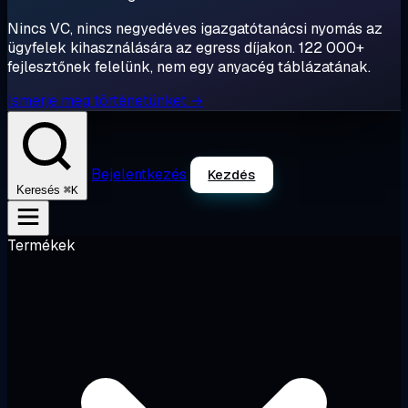
Nincs VC, nincs negyedéves igazgatótanácsi nyomás az
ügyfelek kihasználására az egress díjakon. 122 000+
fejlesztőnek felelünk, nem egy anyacég táblázatának.
Ismerje meg történetünket →
Bejelentkezés
Kezdés
⌘K
Keresés
Termékek