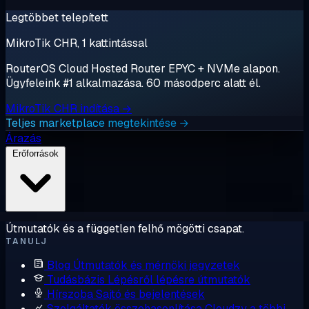
Legtöbbet telepített
MikroTik CHR, 1 kattintással
RouterOS Cloud Hosted Router EPYC + NVMe alapon.
Ügyfeleink #1 alkalmazása. 60 másodperc alatt él.
MikroTik CHR indítása →
Teljes marketplace megtekintése →
Árazás
Erőforrások
Útmutatók és a független felhő mögötti csapat.
TANULJ
Blog
Útmutatók és mérnöki jegyzetek
Tudásbázis
Lépésről lépésre útmutatók
Hírszoba
Sajtó és bejelentések
Szolgáltatók összehasonlítása
Cloudzy a többi