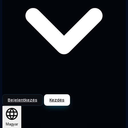
Bejelentkezés
Kezdés
Magyar