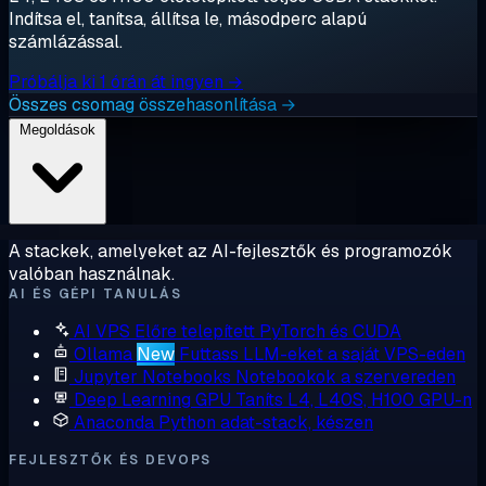
Indítsa el, tanítsa, állítsa le, másodperc alapú
számlázással.
Próbálja ki 1 órán át ingyen →
Összes csomag összehasonlítása →
Megoldások
A stackek, amelyeket az AI-fejlesztők és programozók
valóban használnak.
AI ÉS GÉPI TANULÁS
AI VPS
Előre telepített PyTorch és CUDA
Ollama
New
Futtass LLM-eket a saját VPS-eden
Jupyter Notebooks
Notebookok a szervereden
Deep Learning GPU
Taníts L4, L40S, H100 GPU-n
Anaconda
Python adat-stack, készen
FEJLESZTŐK ÉS DEVOPS