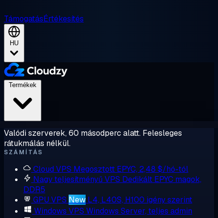
Támogatás
Értékesítés
HU
Termékek
Valódi szerverek, 60 másodperc alatt. Felesleges
rátukmálás nélkül.
SZÁMÍTÁS
Cloud VPS
Megosztott EPYC, 2,48 $/hó-tól
Nagy teljesítményű VPS
Dedikált EPYC magok,
DDR5
GPU VPS
New
L4, L40S, H100 igény szerint
Windows VPS
Windows Server, teljes admin