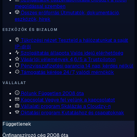
megoldással szemben
Összes erőforrás
Útmutatók, dokumentáció,
eszközök, hírek
ESZKÖZÖK ÉS BIZALOM
Tükrözési nézet
Teszteld a hálózatunkat a saját
IP-dről
Szolgáltatás állapota
Valós idejű elérhetőség
Vásárlói vélemények
4,6/5 a Trustpiloton
Pénzvisszafizetési garancia
14 nap, kérdés nélkül
Támogatás kérése
24/7, valódi mérnökök
VÁLLALAT
Rólunk
Független 2008 óta
Kapcsolat
Vegye fel velünk a kapcsolatot
Vállalati program
Skálázás a Cloudzy-n
Oktatási program
Kutatáshoz és csapatoknak
Függetlenek
Önfinanszírozó cég 2008 óta