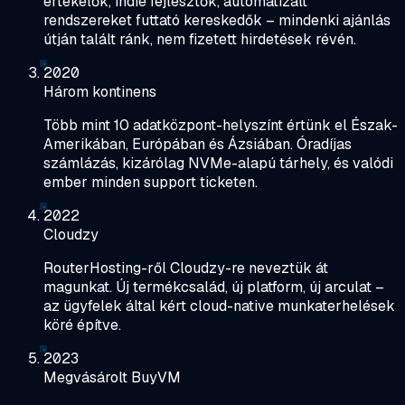
értékelők, indie fejlesztők, automatizált
rendszereket futtató kereskedők – mindenki ajánlás
útján talált ránk, nem fizetett hirdetések révén.
2020
Három kontinens
Több mint 10 adatközpont-helyszínt értünk el Észak-
Amerikában, Európában és Ázsiában. Óradíjas
számlázás, kizárólag NVMe-alapú tárhely, és valódi
ember minden support ticketen.
2022
Cloudzy
RouterHosting-ről Cloudzy-re neveztük át
magunkat. Új termékcsalád, új platform, új arculat –
az ügyfelek által kért cloud-native munkaterhelések
köré építve.
2023
Megvásárolt BuyVM