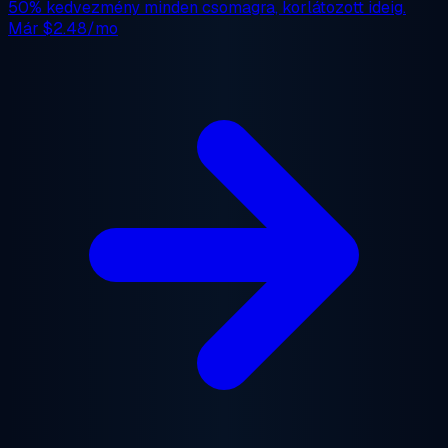
50% kedvezmény
minden csomagra, korlátozott ideig.
Már
$2.48/mo