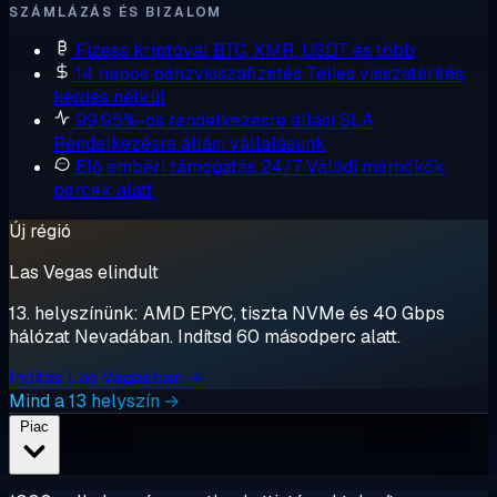
SZÁMLÁZÁS ÉS BIZALOM
Fizess kriptóval
BTC, XMR, USDT és több
14 napos pénzvisszafizetés
Teljes visszatérítés,
kérdés nélkül
99,95%-os rendelkezésre állási SLA
Rendelkezésre állási vállalásunk
Élő emberi támogatás 24/7
Valódi mérnökök,
percek alatt
Új régió
Las Vegas elindult
13. helyszínünk: AMD EPYC, tiszta NVMe és 40 Gbps
hálózat Nevadában. Indítsd 60 másodperc alatt.
Indítás Las Vegasban →
Mind a 13 helyszín →
Piac