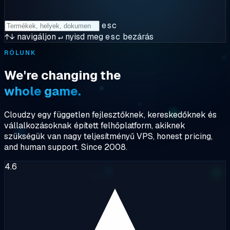
esc
↑↓
navigáljon
↵
nyisd meg
esc
bezárás
RÓLUNK
We're
changing
the
whole
game.
Cloudzy egy
független
fejlesztőknek, kereskedőknek és
vállalkozásoknak épített felhőplatform, akiknek
szükségük van
nagy teljesítményű VPS
, honest pricing,
and human support. Since 2008.
4.6