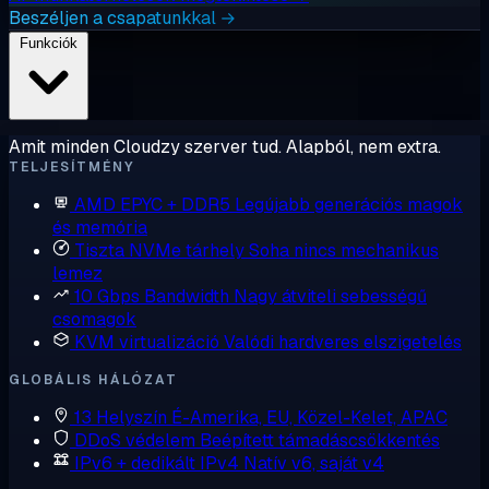
Beszéljen a csapatunkkal →
Funkciók
Amit minden Cloudzy szerver tud. Alapból, nem extra.
TELJESÍTMÉNY
AMD EPYC + DDR5
Legújabb generációs magok
és memória
Tiszta NVMe tárhely
Soha nincs mechanikus
lemez
10 Gbps Bandwidth
Nagy átviteli sebességű
csomagok
KVM virtualizáció
Valódi hardveres elszigetelés
GLOBÁLIS HÁLÓZAT
13 Helyszín
É-Amerika, EU, Közel-Kelet, APAC
DDoS védelem
Beépített támadáscsökkentés
IPv6 + dedikált IPv4
Natív v6, saját v4