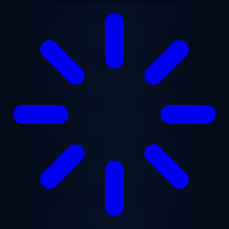
Ugrás a fő tartalomra