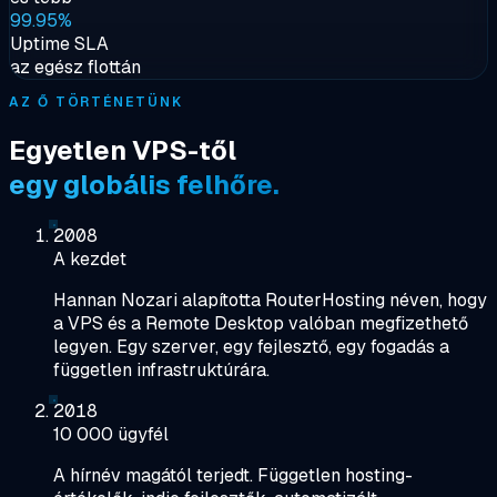
99.95%
Uptime SLA
az egész flottán
AZ Ő TÖRTÉNETÜNK
Egyetlen VPS-től
egy globális felhőre.
2008
A kezdet
Hannan Nozari alapította RouterHosting néven, hogy
a VPS és a Remote Desktop valóban megfizethető
legyen. Egy szerver, egy fejlesztő, egy fogadás a
független infrastruktúrára.
2018
10 000 ügyfél
A hírnév magától terjedt. Független hosting-