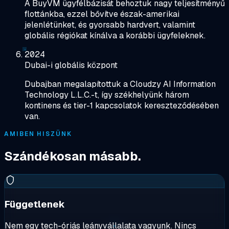
A BuyVM ügyfélbázisát behoztuk nagy teljesítményű
flottánkba, ezzel bővítve észak-amerikai
jelenlétünket, és gyorsabb hardvert, valamint
globális régiókat kínálva a korábbi ügyfeleknek.
2024
Dubai-i globális központ
Dubajban megalapítottuk a Cloudzy AI Information
Technology L.L.C.-t, így székhelyünk három
kontinens és tier-1 kapcsolatok kereszteződésében
van.
AMIBEN HISZÜNK
Szándékosan másabb.
Függetlenek
Nem egy tech-óriás leányvállalata vagyunk. Nincs