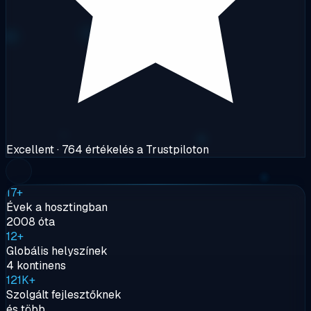
Excellent
· 764 értékelés a Trustpiloton
17+
Évek a hosztingban
2008 óta
12+
Globális helyszínek
4 kontinens
121K+
Szolgált fejlesztőknek
és több