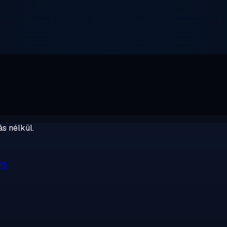
s nélkül.
R5