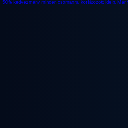
50% kedvezmény
minden csomagra, korlátozott ideig. Már