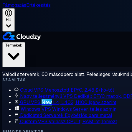
Támogatás
Értékesítés
HU
Termékek
Valódi szerverek, 60 másodperc alatt. Felesleges rátukmálá
SZÁMÍTÁS
Cloud VPS
Megosztott EPYC, 2,48 $/hó-tól
Nagy teljesítményű VPS
Dedikált EPYC magok, DD
GPU VPS
New
L4, L40S, H100 igény szerint
Windows VPS
Windows Server, teljes admin
Dedicated Serverek
Egybérlős bare metal
Custom VPS
Válassz CPU-t, RAM-ot, lemezt
REMOTE DESKTOP