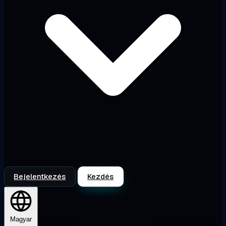
Bejelentkezés
Kezdés
Magyar