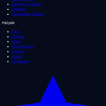
Vállalati program
Oktatás
Támogatás kérése
Helyek
USA
Európa
Ázsia
Amszterdam
London
Dubai
Szingapúr