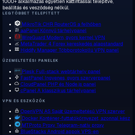
1000+ alkalmazás egyetlen kattintással telepítve,
beállítás és vesződség nélkül.
LEGTÖBBET TELEPÍTETT
MikroTik CHR
RouterOS a felhőben
aaPanel
Könnyű tárhelypanel
WireGuard
Modern, gyors kernel VPN
MetaTrader 4
Forex kereskedés alapstandard
Hiddify Manager
Többprotokollú VPN panel
ÜZEMELTETÉSI PANELEK
Plesk
Full-stack webtárhely panel
FastPanel
Ingyenes, gyors szerverpanel
CloudPanel
PHP és Node.js panel
cPanel
A klasszikus tárhelypanel
VPN ÉS ESZKÖZÖK
OpenVPN AS
Saját üzemeltetésű VPN szerver
Docker
Konténer-futtatókörnyezet, azonnal kész
MTProto Proxy
Telegram-natív proxy
BlueStacks
Android appok VPS-en