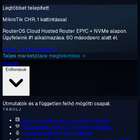
Legtöbbet telepített
MikroTik CHR, 1 kattintással
RouterOS Cloud Hosted Router EPYC + NVMe alapon.
Ügyfeleink #1 alkalmazása. 60 másodperc alatt él.
MikroTik CHR indítása →
Teljes marketplace megtekintése →
Árazás
Erőforrások
Útmutatók és a független felhő mögötti csapat.
TANULJ
Blog
Útmutatók és mérnöki jegyzetek
Tudásbázis
Lépésről lépésre útmutatók
Hírszoba
Sajtó és bejelentések
Szolgáltatók összehasonlítása
Cloudzy a többi