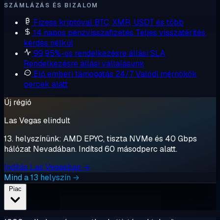
SZÁMLÁZÁS ÉS BIZALOM
Fizess kriptóval
BTC, XMR, USDT és több
14 napos pénzvisszafizetés
Teljes visszatérítés,
kérdés nélkül
99,95%-os rendelkezésre állási SLA
Rendelkezésre állási vállalásunk
Élő emberi támogatás 24/7
Valódi mérnökök,
percek alatt
Új régió
Las Vegas elindult
13. helyszínünk: AMD EPYC, tiszta NVMe és 40 Gbps
hálózat Nevadában. Indítsd 60 másodperc alatt.
Indítás Las Vegasban →
Mind a 13 helyszín →
Piac