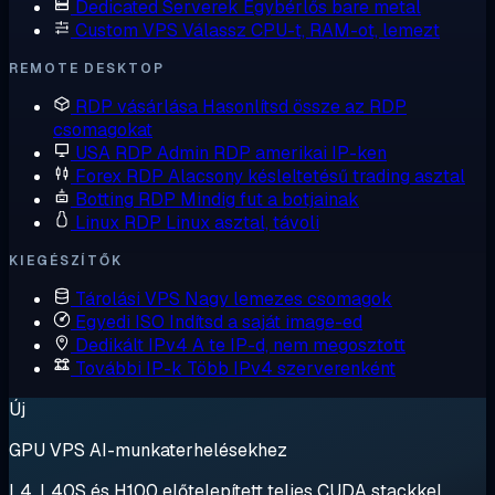
Dedicated Serverek
Egybérlős bare metal
Custom VPS
Válassz CPU-t, RAM-ot, lemezt
REMOTE DESKTOP
RDP vásárlása
Hasonlítsd össze az RDP
csomagokat
USA RDP
Admin RDP amerikai IP-ken
Forex RDP
Alacsony késleltetésű trading asztal
Botting RDP
Mindig fut a botjainak
Linux RDP
Linux asztal, távoli
KIEGÉSZÍTŐK
Tárolási VPS
Nagy lemezes csomagok
Egyedi ISO
Indítsd a saját image-ed
Dedikált IPv4
A te IP-d, nem megosztott
További IP-k
Több IPv4 szerverenként
Új
GPU VPS AI-munkaterhelésekhez
L4, L40S és H100 előtelepített teljes CUDA stackkel.