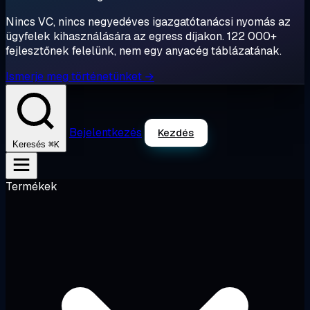
Nincs VC, nincs negyedéves igazgatótanácsi nyomás az
ügyfelek kihasználására az egress díjakon. 122 000+
fejlesztőnek felelünk, nem egy anyacég táblázatának.
Ismerje meg történetünket →
Bejelentkezés
Kezdés
⌘K
Keresés
Termékek