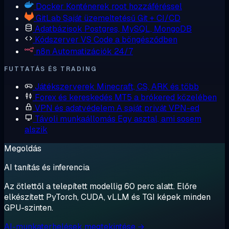
Docker
Konténerek root hozzáféréssel
GitLab
Saját üzemeltetésű Git + CI/CD
Adatbázisok
Postgres, MySQL, MongoDB
Kódszerver
VS Code a böngésződben
n8n
Automatizációk 24/7
FUTTATÁS ÉS TRADING
Játékszerverek
Minecraft, CS, ARK és több
Forex és kereskedés
MT5 a brókered közelében
VPN és adatvédelem
A saját privát VPN-ed
Távoli munkaállomás
Egy asztal, ami sosem
alszik
Megoldás
AI tanítás és inferencia
Az ötlettől a telepített modellig 60 perc alatt. Előre
elkészített PyTorch, CUDA, vLLM és TGI képek minden
GPU-szinten.
AI-munkaterhelések megtekintése →