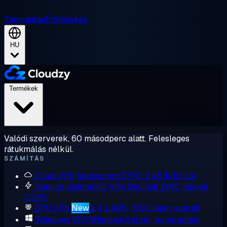
Támogatás
Értékesítés
HU
Termékek
Valódi szerverek, 60 másodperc alatt. Felesleges
rátukmálás nélkül.
SZÁMÍTÁS
Cloud VPS
Megosztott EPYC, 2,48 $/hó-tól
Nagy teljesítményű VPS
Dedikált EPYC magok,
DDR5
GPU VPS
New
L4, L40S, H100 igény szerint
Windows VPS
Windows Server, teljes admin