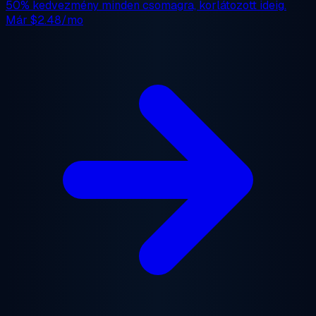
50% kedvezmény
minden csomagra, korlátozott ideig.
Már
$2.48/mo