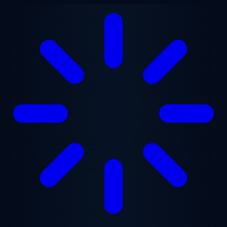
Ugrás a fő tartalomra