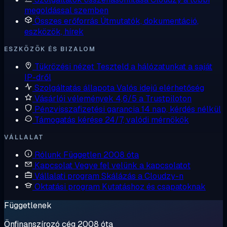
megoldással szemben
Összes erőforrás
Útmutatók, dokumentáció,
eszközök, hírek
ESZKÖZÖK ÉS BIZALOM
Tükrözési nézet
Teszteld a hálózatunkat a saját
IP-dről
Szolgáltatás állapota
Valós idejű elérhetőség
Vásárlói vélemények
4,6/5 a Trustpiloton
Pénzvisszafizetési garancia
14 nap, kérdés nélkül
Támogatás kérése
24/7, valódi mérnökök
VÁLLALAT
Rólunk
Független 2008 óta
Kapcsolat
Vegye fel velünk a kapcsolatot
Vállalati program
Skálázás a Cloudzy-n
Oktatási program
Kutatáshoz és csapatoknak
Függetlenek
Önfinanszírozó cég 2008 óta