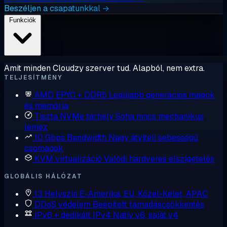
Beszéljen a csapatunkkal →
Funkciók
Amit minden Cloudzy szerver tud. Alapból, nem extra.
TELJESÍTMÉNY
AMD EPYC + DDR5
Legújabb generációs magok
és memória
Tiszta NVMe tárhely
Soha nincs mechanikus
lemez
10 Gbps Bandwidth
Nagy átviteli sebességű
csomagok
KVM virtualizáció
Valódi hardveres elszigetelés
GLOBÁLIS HÁLÓZAT
13 Helyszín
É-Amerika, EU, Közel-Kelet, APAC
DDoS védelem
Beépített támadáscsökkentés
IPv6 + dedikált IPv4
Natív v6, saját v4