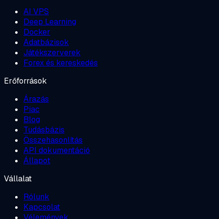
AI VPS
Deep Learning
Docker
Adatbázisok
Játékszerverek
Forex és kereskedés
Erőforrások
Árazás
Piac
Blog
Tudásbázis
Összehasonlítás
API dokumentáció
Állapot
Vállalat
Rólunk
Kapcsolat
Vélemények