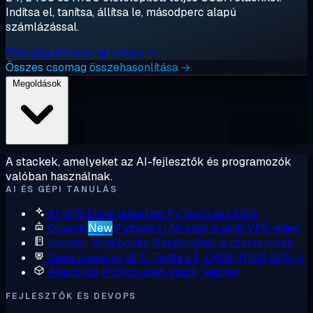
Indítsa el, tanítsa, állítsa le, másodperc alapú
számlázással.
Próbálja ki 1 órán át ingyen →
Összes csomag összehasonlítása →
Megoldások
A stackek, amelyeket az AI-fejlesztők és programozók
valóban használnak.
AI ÉS GÉPI TANULÁS
AI VPS
Előre telepített PyTorch és CUDA
Ollama
New
Futtass LLM-eket a saját VPS-eden
Jupyter Notebooks
Notebookok a szervereden
Deep Learning GPU
Taníts L4, L40S, H100 GPU-n
Anaconda
Python adat-stack, készen
FEJLESZTŐK ÉS DEVOPS