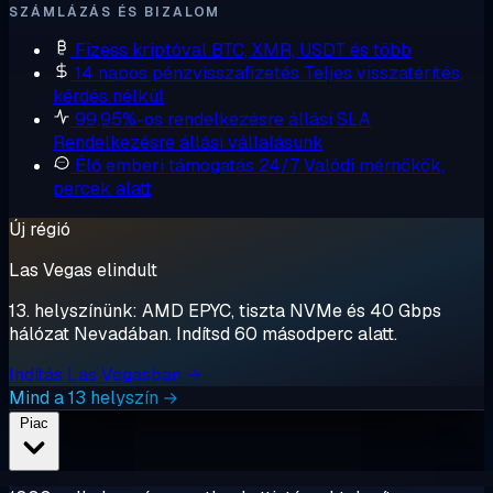
SZÁMLÁZÁS ÉS BIZALOM
Fizess kriptóval
BTC, XMR, USDT és több
14 napos pénzvisszafizetés
Teljes visszatérítés,
kérdés nélkül
99,95%-os rendelkezésre állási SLA
Rendelkezésre állási vállalásunk
Élő emberi támogatás 24/7
Valódi mérnökök,
percek alatt
Új régió
Las Vegas elindult
13. helyszínünk: AMD EPYC, tiszta NVMe és 40 Gbps
hálózat Nevadában. Indítsd 60 másodperc alatt.
Indítás Las Vegasban →
Mind a 13 helyszín →
Piac