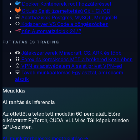
Docker
Konténerek root hozzáféréssel
GitLab
Saját üzemeltetésű Git + CI/CD
Adatbázisok
Postgres, MySQL, MongoDB
Kódszerver
VS Code a böngésződben
n8n
Automatizációk 24/7
FUTTATÁS ÉS TRADING
Játékszerverek
Minecraft, CS, ARK és több
Forex és kereskedés
MT5 a brókered közelében
VPN és adatvédelem
A saját privát VPN-ed
Távoli munkaállomás
Egy asztal, ami sosem
alszik
Megoldás
AI tanítás és inferencia
Az ötlettől a telepített modellig 60 perc alatt. Előre
elkészített PyTorch, CUDA, vLLM és TGI képek minden
GPU-szinten.
AI-munkaterhelések megtekintése →