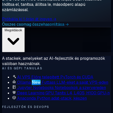
Indítsa el, tanítsa, állítsa le, másodperc alapú
számlázással.
Próbálja ki 1 órán át ingyen →
Összes csomag összehasonlítása →
Megoldások
A stackek, amelyeket az AI-fejlesztők és programozók
valóban használnak.
AI ÉS GÉPI TANULÁS
AI VPS
Előre telepített PyTorch és CUDA
Ollama
New
Futtass LLM-eket a saját VPS-eden
Jupyter Notebooks
Notebookok a szervereden
Deep Learning GPU
Taníts L4, L40S, H100 GPU-n
Anaconda
Python adat-stack, készen
FEJLESZTŐK ÉS DEVOPS