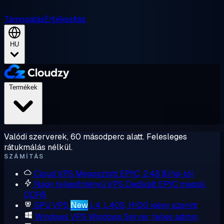
Támogatás
Értékesítés
HU
Termékek
Valódi szerverek, 60 másodperc alatt. Felesleges
rátukmálás nélkül.
SZÁMÍTÁS
Cloud VPS
Megosztott EPYC, 2,48 $/hó-tól
Nagy teljesítményű VPS
Dedikált EPYC magok,
DDR5
GPU VPS
New
L4, L40S, H100 igény szerint
Windows VPS
Windows Server, teljes admin