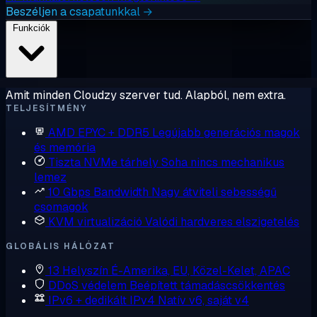
Beszéljen a csapatunkkal →
Funkciók
Amit minden Cloudzy szerver tud. Alapból, nem extra.
TELJESÍTMÉNY
AMD EPYC + DDR5
Legújabb generációs magok
és memória
Tiszta NVMe tárhely
Soha nincs mechanikus
lemez
10 Gbps Bandwidth
Nagy átviteli sebességű
csomagok
KVM virtualizáció
Valódi hardveres elszigetelés
GLOBÁLIS HÁLÓZAT
13 Helyszín
É-Amerika, EU, Közel-Kelet, APAC
DDoS védelem
Beépített támadáscsökkentés
IPv6 + dedikált IPv4
Natív v6, saját v4