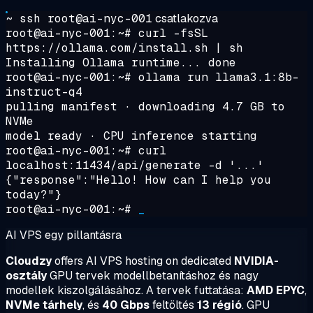
~ ssh root@ai-nyc-001
csatlakozva
root@ai-nyc-001:~#
curl -fsSL
https://ollama.com/install.sh | sh
Installing Ollama runtime... done
root@ai-nyc-001:~#
ollama run llama3.1:8b-
instruct-q4
pulling manifest · downloading 4.7 GB to
NVMe
model ready · CPU inference starting
root@ai-nyc-001:~#
curl
localhost:11434/api/generate -d '...'
{"response":"Hello! How can I help you
today?"}
root@ai-nyc-001:~#
_
AI VPS egy pillantásra
Cloudzy
offers AI VPS hosting on dedicated
NVIDIA-
osztály
GPU tervek modellbetanításhoz és nagy
modellek kiszolgálásához. A tervek futtatása:
AMD EPYC
,
NVMe tárhely
, és
40 Gbps
feltöltés
13 régió
. GPU