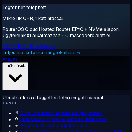
Legtöbbet telepített
MikroTik CHR, 1 kattintással
RouterOS Cloud Hosted Router EPYC + NVMe alapon.
Ügyfeleink #1 alkalmazása. 60 másodperc alatt él.
MikroTik CHR indítása →
Teljes marketplace megtekintése →
Árazás
Erőforrások
Útmutatók és a független felhő mögötti csapat.
TANULJ
Blog
Útmutatók és mérnöki jegyzetek
Tudásbázis
Lépésről lépésre útmutatók
Hírszoba
Sajtó és bejelentések
Szolgáltatók összehasonlítása
Cloudzy a többi