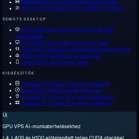
Dedicated Serverek
Egybérlős bare metal
Custom VPS
Válassz CPU-t, RAM-ot, lemezt
REMOTE DESKTOP
RDP vásárlása
Hasonlítsd össze az RDP
csomagokat
USA RDP
Admin RDP amerikai IP-ken
Forex RDP
Alacsony késleltetésű trading asztal
Botting RDP
Mindig fut a botjainak
Linux RDP
Linux asztal, távoli
KIEGÉSZÍTŐK
Tárolási VPS
Nagy lemezes csomagok
Egyedi ISO
Indítsd a saját image-ed
Dedikált IPv4
A te IP-d, nem megosztott
További IP-k
Több IPv4 szerverenként
Új
GPU VPS AI-munkaterhelésekhez
L4, L40S és H100 előtelepített teljes CUDA stackkel.