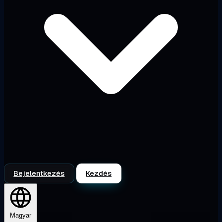
Bejelentkezés
Kezdés
Magyar