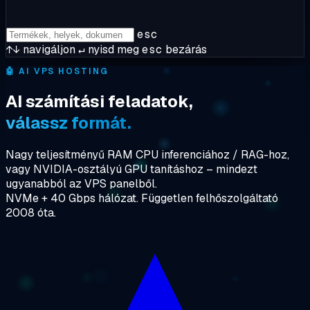
esc
↑↓
navigáljon
↵
nyisd meg
esc
bezárás
🤖
AI VPS HOSTING
AI számítási feladatok,
válassz formát.
Nagy teljesítményű RAM CPU inferenciához / RAG-hoz,
vagy NVIDIA-osztályú GPU tanításhoz – mindezt
ugyanabból az VPS panelből.
NVMe + 40 Gbps hálózat. Független felhőszolgáltató
2008 óta.