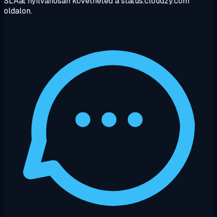
SLAát nyilvánosan követheted a status.cloudzy.com
oldalon.