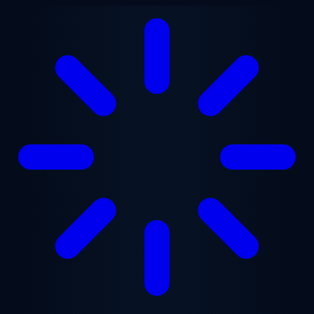
Ugrás a fő tartalomra