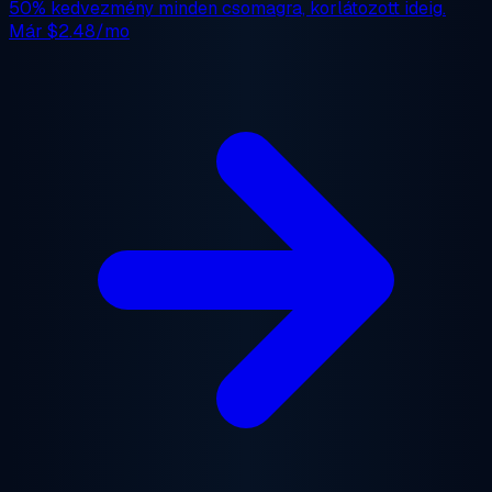
50% kedvezmény
minden csomagra, korlátozott ideig.
Már
$2.48/mo