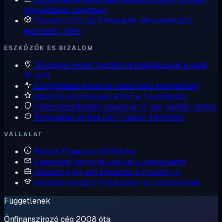
megoldással szemben
Összes erőforrás
Útmutatók, dokumentáció,
eszközök, hírek
ESZKÖZÖK ÉS BIZALOM
Tükrözési nézet
Teszteld a hálózatunkat a saját
IP-dről
Szolgáltatás állapota
Valós idejű elérhetőség
Vásárlói vélemények
4,6/5 a Trustpiloton
Pénzvisszafizetési garancia
14 nap, kérdés nélkül
Támogatás kérése
24/7, valódi mérnökök
VÁLLALAT
Rólunk
Független 2008 óta
Kapcsolat
Vegye fel velünk a kapcsolatot
Vállalati program
Skálázás a Cloudzy-n
Oktatási program
Kutatáshoz és csapatoknak
Függetlenek
Önfinanszírozó cég 2008 óta