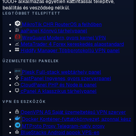
1000+ alkalmazás egyetlen kattintással telepítve,
beállítás és vesződség nélkül.
LEGTÖBBET TELEPÍTETT
MikroTik CHR
RouterOS a felhőben
aaPanel
Könnyű tárhelypanel
WireGuard
Modern, gyors kernel VPN
MetaTrader 4
Forex kereskedés alapstandard
Hiddify Manager
Többprotokollú VPN panel
ÜZEMELTETÉSI PANELEK
Plesk
Full-stack webtárhely panel
FastPanel
Ingyenes, gyors szerverpanel
CloudPanel
PHP és Node.js panel
cPanel
A klasszikus tárhelypanel
VPN ÉS ESZKÖZÖK
OpenVPN AS
Saját üzemeltetésű VPN szerver
Docker
Konténer-futtatókörnyezet, azonnal kész
MTProto Proxy
Telegram-natív proxy
BlueStacks
Android appok VPS-en