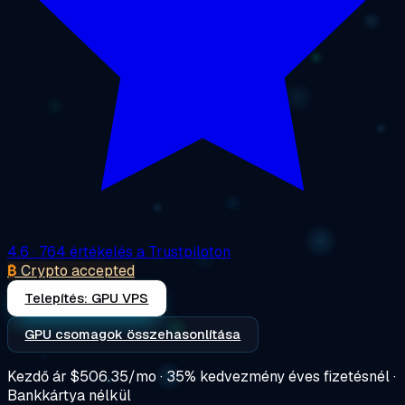
4.6
· 764 értékelés a Trustpiloton
₿
Crypto accepted
Telepítés: GPU VPS
GPU csomagok összehasonlítása
Kezdő ár
$506.35/mo
· 35% kedvezmény éves fizetésnél ·
Bankkártya nélkül