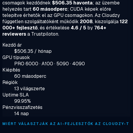
csomagok kezdődnek
$506.35 havonta
; az üzembe
helyezés tart
60 másodperc
; CUDA képek előre
telepítve érhetők el az GPU csomagokon. Az Cloudzy
független szolgáltatóként működik
2008
, kiszolgálja
122
000+ fejlesztő
, és értékelése
4.6 / 5
by
764+
reviewers
a Trustpiloton.
Kezdő ár
$506.35 / hónap
GPU típusok
PRO 6000 · A100 · 5090 · 4090
Kiépítés
60 másodperc
Régiók
13 világszerte
Uptime SLA
99.95%
Pénzvisszafizetés
14 nap
MIÉRT VÁLASZTJÁK AZ AI-FEJLESZTŐK AZ CLOUDZY-T