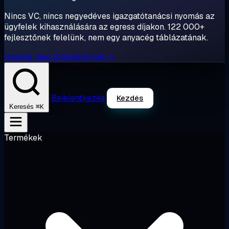
Nincs VC, nincs negyedéves igazgatótanácsi nyomás az
ügyfelek kihasználására az egress díjakon. 122 000+
fejlesztőnek felelünk, nem egy anyacég táblázatának.
Ismerje meg történetünket →
Bejelentkezés
Kezdés
⌘K
Keresés
Termékek