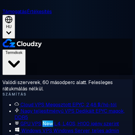
Támogatás
Értékesítés
HU
Termékek
Valódi szerverek, 60 másodperc alatt. Felesleges
rátukmálás nélkül.
SZÁMÍTÁS
Cloud VPS
Megosztott EPYC, 2,48 $/hó-tól
Nagy teljesítményű VPS
Dedikált EPYC magok,
DDR5
GPU VPS
New
L4, L40S, H100 igény szerint
Windows VPS
Windows Server, teljes admin