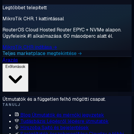
Legtöbbet telepített
MikroTik CHR, 1 kattintással
RouterOS Cloud Hosted Router EPYC + NVMe alapon.
Ügyfeleink #1 alkalmazása. 60 másodperc alatt él.
MikroTik CHR indítása →
Teljes marketplace megtekintése →
Árazás
Erőforrások
Útmutatók és a független felhő mögötti csapat.
TANULJ
Blog
Útmutatók és mérnöki jegyzetek
Tudásbázis
Lépésről lépésre útmutatók
Hírszoba
Sajtó és bejelentések
Szolgáltatók összehasonlítása
Cloudzy a többi