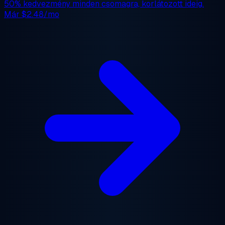
50% kedvezmény
minden csomagra, korlátozott ideig.
Már
$2.48/mo