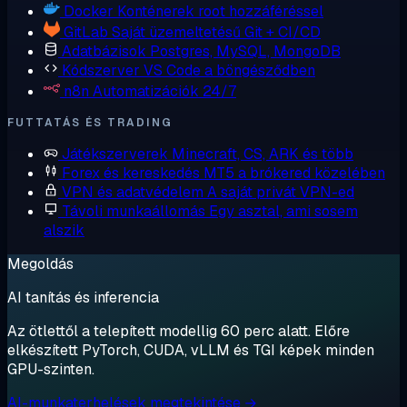
Docker
Konténerek root hozzáféréssel
GitLab
Saját üzemeltetésű Git + CI/CD
Adatbázisok
Postgres, MySQL, MongoDB
Kódszerver
VS Code a böngésződben
n8n
Automatizációk 24/7
FUTTATÁS ÉS TRADING
Játékszerverek
Minecraft, CS, ARK és több
Forex és kereskedés
MT5 a brókered közelében
VPN és adatvédelem
A saját privát VPN-ed
Távoli munkaállomás
Egy asztal, ami sosem
alszik
Megoldás
AI tanítás és inferencia
Az ötlettől a telepített modellig 60 perc alatt. Előre
elkészített PyTorch, CUDA, vLLM és TGI képek minden
GPU-szinten.
AI-munkaterhelések megtekintése →