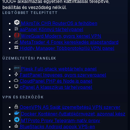
1000+ alkalmazás egyetlen kattintással telepítve,
beállítás és vesződség nélkül.
LEGTÖBBET TELEPÍTETT
MikroTik CHR
RouterOS a felhőben
aaPanel
Könnyű tárhelypanel
WireGuard
Modern, gyors kernel VPN
MetaTrader 4
Forex kereskedés alapstandard
Hiddify Manager
Többprotokollú VPN panel
ÜZEMELTETÉSI PANELEK
Plesk
Full-stack webtárhely panel
FastPanel
Ingyenes, gyors szerverpanel
CloudPanel
PHP és Node.js panel
cPanel
A klasszikus tárhelypanel
VPN ÉS ESZKÖZÖK
OpenVPN AS
Saját üzemeltetésű VPN szerver
Docker
Konténer-futtatókörnyezet, azonnal kész
MTProto Proxy
Telegram-natív proxy
BlueStacks
Android appok VPS-en