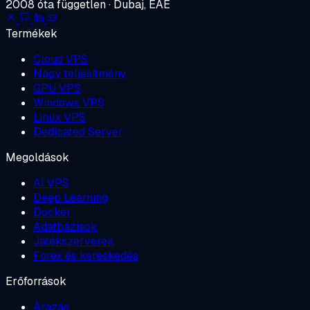
2008 óta független · Dubaj, EAE
Termékek
Cloud VPS
Nagy teljesítmény
GPU VPS
Windows VPS
Linux VPS
Dedicated Server
Megoldások
AI VPS
Deep Learning
Docker
Adatbázisok
Játékszerverek
Forex és kereskedés
Erőforrások
Árazás