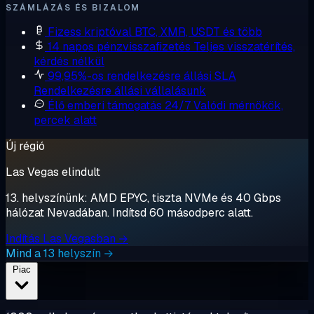
SZÁMLÁZÁS ÉS BIZALOM
Fizess kriptóval
BTC, XMR, USDT és több
14 napos pénzvisszafizetés
Teljes visszatérítés,
kérdés nélkül
99,95%-os rendelkezésre állási SLA
Rendelkezésre állási vállalásunk
Élő emberi támogatás 24/7
Valódi mérnökök,
percek alatt
Új régió
Las Vegas elindult
13. helyszínünk: AMD EPYC, tiszta NVMe és 40 Gbps
hálózat Nevadában. Indítsd 60 másodperc alatt.
Indítás Las Vegasban →
Mind a 13 helyszín →
Piac