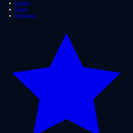
London
Dubai
Szingapúr