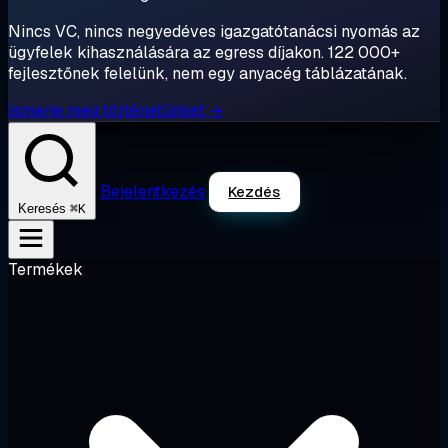
Nincs VC, nincs negyedéves igazgatótanácsi nyomás az
ügyfelek kihasználására az egress díjakon. 122 000+
fejlesztőnek felelünk, nem egy anyacég táblázatának.
Ismerje meg történetünket →
Bejelentkezés
Kezdés
⌘K
Keresés
Termékek