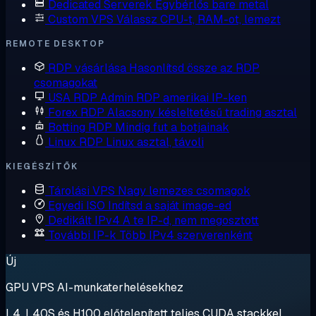
Dedicated Serverek
Egybérlős bare metal
Custom VPS
Válassz CPU-t, RAM-ot, lemezt
REMOTE DESKTOP
RDP vásárlása
Hasonlítsd össze az RDP
csomagokat
USA RDP
Admin RDP amerikai IP-ken
Forex RDP
Alacsony késleltetésű trading asztal
Botting RDP
Mindig fut a botjainak
Linux RDP
Linux asztal, távoli
KIEGÉSZÍTŐK
Tárolási VPS
Nagy lemezes csomagok
Egyedi ISO
Indítsd a saját image-ed
Dedikált IPv4
A te IP-d, nem megosztott
További IP-k
Több IPv4 szerverenként
Új
GPU VPS AI-munkaterhelésekhez
L4, L40S és H100 előtelepített teljes CUDA stackkel.