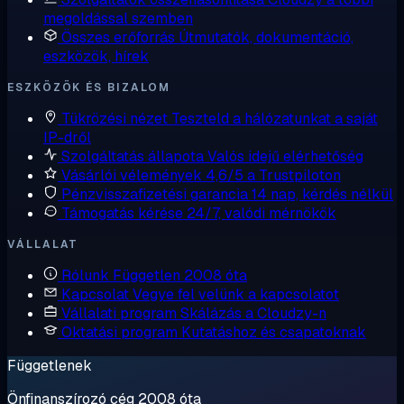
megoldással szemben
Összes erőforrás
Útmutatók, dokumentáció,
eszközök, hírek
ESZKÖZÖK ÉS BIZALOM
Tükrözési nézet
Teszteld a hálózatunkat a saját
IP-dről
Szolgáltatás állapota
Valós idejű elérhetőség
Vásárlói vélemények
4,6/5 a Trustpiloton
Pénzvisszafizetési garancia
14 nap, kérdés nélkül
Támogatás kérése
24/7, valódi mérnökök
VÁLLALAT
Rólunk
Független 2008 óta
Kapcsolat
Vegye fel velünk a kapcsolatot
Vállalati program
Skálázás a Cloudzy-n
Oktatási program
Kutatáshoz és csapatoknak
Függetlenek
Önfinanszírozó cég 2008 óta