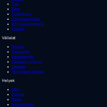
Piac
Blog
Tudásbázis
Összehasonlítás
API dokumentáció
Állapot
Vállalat
Rólunk
Kapcsolat
Vélemények
Vállalati program
Oktatás
Támogatás kérése
Helyek
USA
Európa
Ázsia
Amszterdam