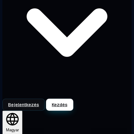
Bejelentkezés
Kezdés
Magyar