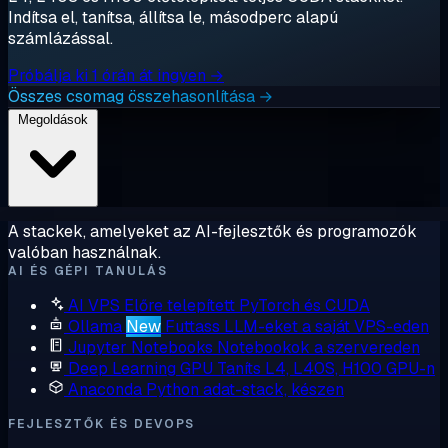
Indítsa el, tanítsa, állítsa le, másodperc alapú
számlázással.
Próbálja ki 1 órán át ingyen →
Összes csomag összehasonlítása →
Megoldások
A stackek, amelyeket az AI-fejlesztők és programozók
valóban használnak.
AI ÉS GÉPI TANULÁS
AI VPS
Előre telepített PyTorch és CUDA
Ollama
New
Futtass LLM-eket a saját VPS-eden
Jupyter Notebooks
Notebookok a szervereden
Deep Learning GPU
Taníts L4, L40S, H100 GPU-n
Anaconda
Python adat-stack, készen
FEJLESZTŐK ÉS DEVOPS