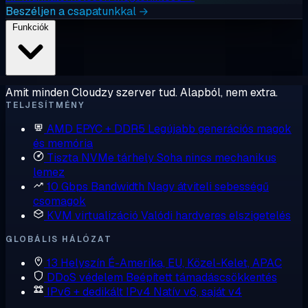
Beszéljen a csapatunkkal →
Funkciók
Amit minden Cloudzy szerver tud. Alapból, nem extra.
TELJESÍTMÉNY
AMD EPYC + DDR5
Legújabb generációs magok
és memória
Tiszta NVMe tárhely
Soha nincs mechanikus
lemez
10 Gbps Bandwidth
Nagy átviteli sebességű
csomagok
KVM virtualizáció
Valódi hardveres elszigetelés
GLOBÁLIS HÁLÓZAT
13 Helyszín
É-Amerika, EU, Közel-Kelet, APAC
DDoS védelem
Beépített támadáscsökkentés
IPv6 + dedikált IPv4
Natív v6, saját v4