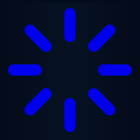
Ugrás a fő tartalomra