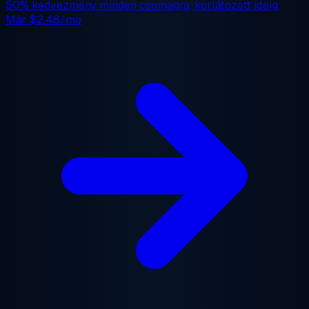
50% kedvezmény
minden csomagra, korlátozott ideig.
Már
$2.48/mo