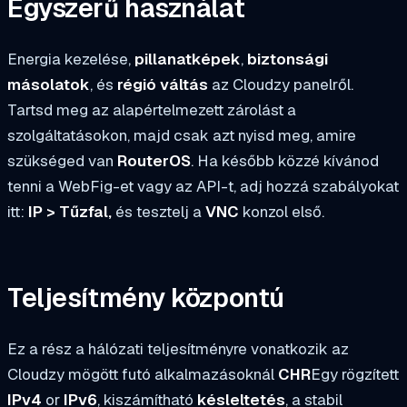
Egyszerű használat
Energia kezelése,
pillanatképek
,
biztonsági
másolatok
, és
régió váltás
az Cloudzy panelről.
Tartsd meg az alapértelmezett zárolást a
szolgáltatásokon, majd csak azt nyisd meg, amire
szükséged van
RouterOS
. Ha később közzé kívánod
tenni a WebFig-et vagy az API-t, adj hozzá szabályokat
itt:
IP > Tűzfal,
és tesztelj a
VNC
konzol első.
Teljesítmény központú
Ez a rész a hálózati teljesítményre vonatkozik az
Cloudzy mögött futó alkalmazásoknál
CHR
Egy rögzített
IPv4
or
IPv6
, kiszámítható
késleltetés
, a stabil