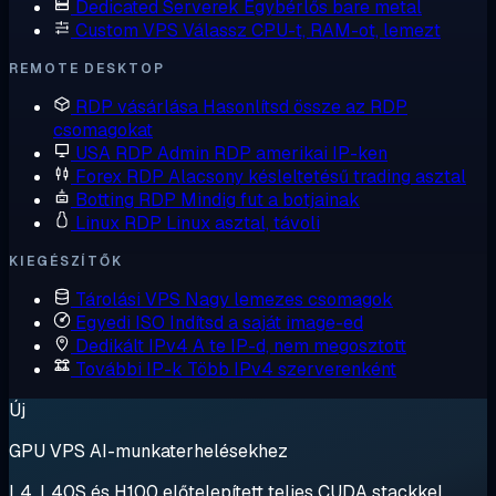
Dedicated Serverek
Egybérlős bare metal
Custom VPS
Válassz CPU-t, RAM-ot, lemezt
REMOTE DESKTOP
RDP vásárlása
Hasonlítsd össze az RDP
csomagokat
USA RDP
Admin RDP amerikai IP-ken
Forex RDP
Alacsony késleltetésű trading asztal
Botting RDP
Mindig fut a botjainak
Linux RDP
Linux asztal, távoli
KIEGÉSZÍTŐK
Tárolási VPS
Nagy lemezes csomagok
Egyedi ISO
Indítsd a saját image-ed
Dedikált IPv4
A te IP-d, nem megosztott
További IP-k
Több IPv4 szerverenként
Új
GPU VPS AI-munkaterhelésekhez
L4, L40S és H100 előtelepített teljes CUDA stackkel.