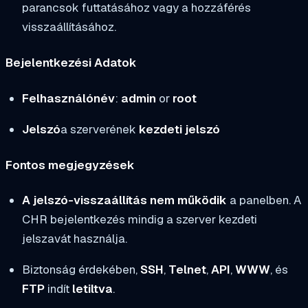
parancsok futtatásához vagy a hozzáférés
visszaállításához.
Bejelentkezési Adatok
Felhasználónév
:
admin
or
root
Jelszó
a szerverének
kezdeti jelszó
Fontos megjegyzések
A jelszó-visszaállítás nem működik
a panelben. A
CHR bejelentkezés mindig a szerver kezdeti
jelszavát használja.
Biztonság érdekében,
SSH
,
Telnet
,
API
,
WWW
, és
FTP
indít
letiltva
.