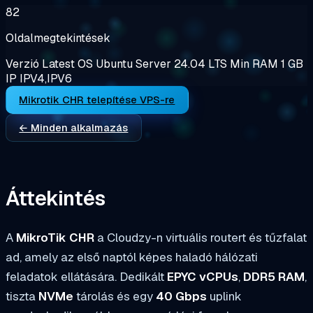
82
Oldalmegtekintések
Verzió
Latest
OS
Ubuntu Server 24.04 LTS
Min RAM
1 GB
IP
IPV4,IPV6
Mikrotik CHR telepítése VPS-re
← Minden alkalmazás
Áttekintés
A
MikroTik CHR
a Cloudzy-n virtuális routert és tűzfalat
ad, amely az első naptól képes haladó hálózati
feladatok ellátására. Dedikált
EPYC vCPUs
,
DDR5 RAM
,
tiszta
NVMe
tárolás és egy
40 Gbps
uplink