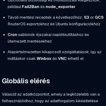
például
Fail2Ban
és
node_exporter
Távoli mentési receptek a következőhöz:
S3
or
GCS
RouterOS exportokhoz és Ubuntu konfigurációkhoz
Cron
sablonok éjszakai naplótisztításhoz és
ütemezett mentésekhez
Alapértelmezetten kikapcsolt szolgáltatások, így az
indításkor csak
Winbox
és
VNC
érhető el
Globális elérés
Válaszd az adatközpontot, amely a legközelebb van a
felhasználóidhoz, hogy az adatforgalom késleltetése