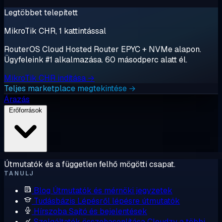
Legtöbbet telepített
MikroTik CHR, 1 kattintással
RouterOS Cloud Hosted Router EPYC + NVMe alapon.
Ügyfeleink #1 alkalmazása. 60 másodperc alatt él.
MikroTik CHR indítása →
Teljes marketplace megtekintése →
Árazás
Erőforrások
Útmutatók és a független felhő mögötti csapat.
TANULJ
Blog
Útmutatók és mérnöki jegyzetek
Tudásbázis
Lépésről lépésre útmutatók
Hírszoba
Sajtó és bejelentések
Szolgáltatók összehasonlítása
Cloudzy a többi