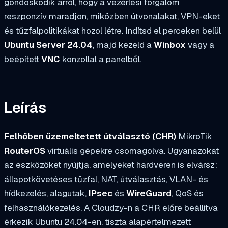
gondoskodik arról, hogy a vezérlési forgalom
reszponzív maradjon, miközben útvonalakat, VPN-eket
és tűzfalpolitikákat hozol létre. Indítsd el perceken belül
Ubuntu Server 24.04
, majd kezeld a
Winbox
vagy a
beépített
VNC
konzollal a panelből.
Leírás
Felhőben üzemeltetett útválasztó (CHR)
MikroTik
RouterOS
virtuális gépekre csomagolva. Ugyanazokat
az eszközöket nyújtja, amelyeket hardveren is elvársz:
állapotkövetéses tűzfal, NAT, útválasztás, VLAN- és
hídkezelés, alagutak,
IPsec
és
WireGuard
, QoS és
felhasználókezelés. A Cloudzy-n a CHR előre beállítva
érkezik Ubuntu 24.04-en, tiszta alapértelmezett