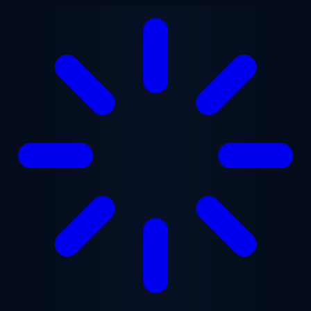
Ugrás a fő tartalomra