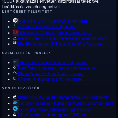
1000+ alkalmazás egyetlen kattintással telepítve,
beállítás és vesződség nélkül.
LEGTÖBBET TELEPÍTETT
MikroTik CHR
RouterOS a felhőben
aaPanel
Könnyű tárhelypanel
WireGuard
Modern, gyors kernel VPN
MetaTrader 4
Forex kereskedés alapstandard
Hiddify Manager
Többprotokollú VPN panel
ÜZEMELTETÉSI PANELEK
Plesk
Full-stack webtárhely panel
FastPanel
Ingyenes, gyors szerverpanel
CloudPanel
PHP és Node.js panel
cPanel
A klasszikus tárhelypanel
VPN ÉS ESZKÖZÖK
OpenVPN AS
Saját üzemeltetésű VPN szerver
Docker
Konténer-futtatókörnyezet, azonnal kész
MTProto Proxy
Telegram-natív proxy
BlueStacks
Android appok VPS-en