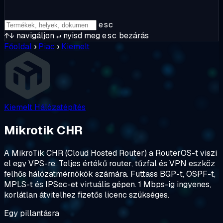
esc
↑↓
navigáljon
↵
nyisd meg
esc
bezárás
Főoldal
›
Piac
›
Kiemelt
Kiemelt
Hálózatépítés
Mikrotik CHR
A MikroTik CHR (Cloud Hosted Router) a RouterOS-t viszi
el egy VPS-re. Teljes értékű router, tűzfal és VPN eszköz
felhős hálózatmérnökök számára. Futtass BGP-t, OSPF-t,
MPLS-t és IPSec-et virtuális gépen. 1 Mbps-ig ingyenes,
korlátlan átvitelhez fizetős licenc szükséges.
Egy pillantásra