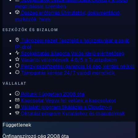
megoldással szemben
Összes erőforrás
Útmutatók, dokumentáció,
eszközök, hírek
ESZKÖZÖK ÉS BIZALOM
Tükrözési nézet
Teszteld a hálózatunkat a saját
IP-dről
Szolgáltatás állapota
Valós idejű elérhetőség
Vásárlói vélemények
4,6/5 a Trustpiloton
Pénzvisszafizetési garancia
14 nap, kérdés nélkül
Támogatás kérése
24/7, valódi mérnökök
VÁLLALAT
Rólunk
Független 2008 óta
Kapcsolat
Vegye fel velünk a kapcsolatot
Vállalati program
Skálázás a Cloudzy-n
Oktatási program
Kutatáshoz és csapatoknak
Függetlenek
Önfinanszírozó cég 2008 óta