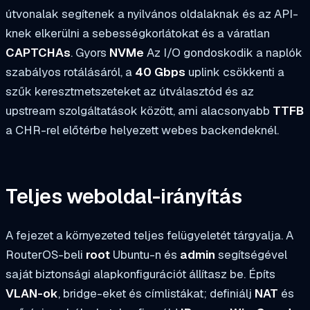
útvonalak segítenek a nyilvános oldalaknak és az API-
knek elkerülni a sebességkorlátokat és a váratlan
CAPTCHAs
. Gyors
NVMe
Az I/O gondoskodik a naplók
szabályos rotálásáról, a
40 Gbps
uplink csökkenti a
szűk keresztmetszeteket az útválasztód és az
upstream szolgáltatások között, ami alacsonyabb
TTFB
a CHR-rel előtérbe helyezett webes backendeknél.
Teljes weboldal-irányítás
A fejezet a környezeted teljes felügyeletét tárgyalja. A
RouterOS-beli
root
Ubuntu-n és
admin
segítségével
saját biztonsági alapkonfigurációt állítasz be. Építs
VLAN-ok
, bridge-eket és címlistákat; definiálj
NAT
és