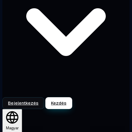
Bejelentkezés
Kezdés
Magyar