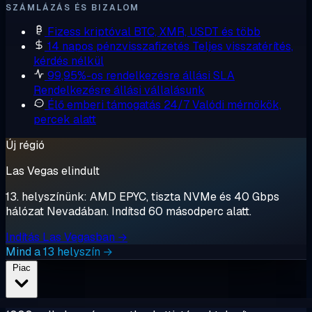
SZÁMLÁZÁS ÉS BIZALOM
Fizess kriptóval
BTC, XMR, USDT és több
14 napos pénzvisszafizetés
Teljes visszatérítés,
kérdés nélkül
99,95%-os rendelkezésre állási SLA
Rendelkezésre állási vállalásunk
Élő emberi támogatás 24/7
Valódi mérnökök,
percek alatt
Új régió
Las Vegas elindult
13. helyszínünk: AMD EPYC, tiszta NVMe és 40 Gbps
hálózat Nevadában. Indítsd 60 másodperc alatt.
Indítás Las Vegasban →
Mind a 13 helyszín →
Piac