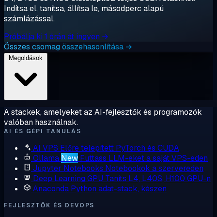
Indítsa el, tanítsa, állítsa le, másodperc alapú
számlázással.
Próbálja ki 1 órán át ingyen →
Összes csomag összehasonlítása →
Megoldások
A stackek, amelyeket az AI-fejlesztők és programozók
valóban használnak.
AI ÉS GÉPI TANULÁS
AI VPS
Előre telepített PyTorch és CUDA
Ollama
New
Futtass LLM-eket a saját VPS-eden
Jupyter Notebooks
Notebookok a szervereden
Deep Learning GPU
Taníts L4, L40S, H100 GPU-n
Anaconda
Python adat-stack, készen
FEJLESZTŐK ÉS DEVOPS