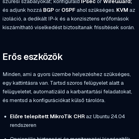
szűrési szabályokat; konfiguráld
IPsec
or
WireGuard;
és adjunk hozzá
BGP
or
OSPF
ahol szükséges.
KVM
az
izoláció, a dedikált IP-k és a konzisztens erőforrások
kiszámítható viselkedést biztosítanak frissítések során.
Erős eszközök
Minden, ami a gyors üzembe helyezéshez szükséges,
egy kattintásra van. Tartsd szoros felügyelet alatt a
felügyeletet, automatizáld a karbantartási feladatokat,
és mentsd a konfigurációkat külső tárolóra.
Előre telepített MikroTik CHR
az Ubuntu 24.04
rendszeren
Opcionális biztonsági és monitorozási kiegészítők,