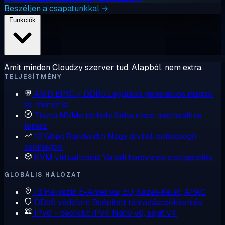
Beszéljen a csapatunkkal →
Funkciók
Amit minden Cloudzy szerver tud. Alapból, nem extra.
TELJESÍTMÉNY
AMD EPYC + DDR5
Legújabb generációs magok
és memória
Tiszta NVMe tárhely
Soha nincs mechanikus
lemez
10 Gbps Bandwidth
Nagy átviteli sebességű
csomagok
KVM virtualizáció
Valódi hardveres elszigetelés
GLOBÁLIS HÁLÓZAT
13 Helyszín
É-Amerika, EU, Közel-Kelet, APAC
DDoS védelem
Beépített támadáscsökkentés
IPv6 + dedikált IPv4
Natív v6, saját v4