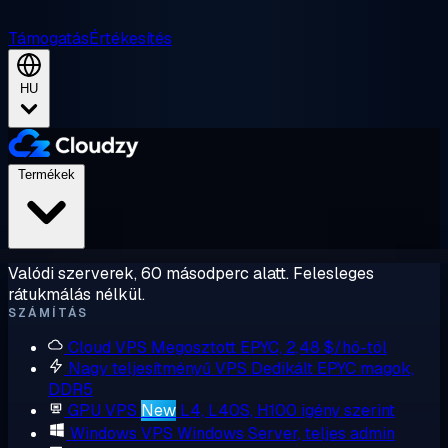
Támogatás
Értékesítés
HU
Termékek
Valódi szerverek, 60 másodperc alatt. Felesleges
rátukmálás nélkül.
SZÁMÍTÁS
Cloud VPS
Megosztott EPYC, 2,48 $/hó-tól
Nagy teljesítményű VPS
Dedikált EPYC magok,
DDR5
GPU VPS
New
L4, L40S, H100 igény szerint
Windows VPS
Windows Server, teljes admin