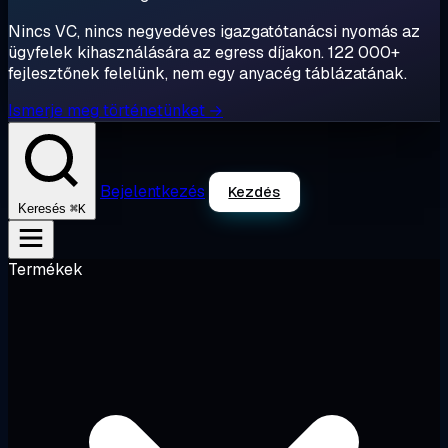
Nincs VC, nincs negyedéves igazgatótanácsi nyomás az
ügyfelek kihasználására az egress díjakon. 122 000+
fejlesztőnek felelünk, nem egy anyacég táblázatának.
Ismerje meg történetünket →
Bejelentkezés
Kezdés
⌘K
Keresés
Termékek