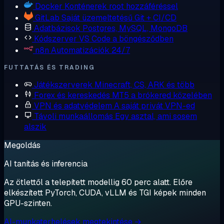
Docker
Konténerek root hozzáféréssel
GitLab
Saját üzemeltetésű Git + CI/CD
Adatbázisok
Postgres, MySQL, MongoDB
Kódszerver
VS Code a böngésződben
n8n
Automatizációk 24/7
FUTTATÁS ÉS TRADING
Játékszerverek
Minecraft, CS, ARK és több
Forex és kereskedés
MT5 a brókered közelében
VPN és adatvédelem
A saját privát VPN-ed
Távoli munkaállomás
Egy asztal, ami sosem
alszik
Megoldás
AI tanítás és inferencia
Az ötlettől a telepített modellig 60 perc alatt. Előre
elkészített PyTorch, CUDA, vLLM és TGI képek minden
GPU-szinten.
AI-munkaterhelések megtekintése →