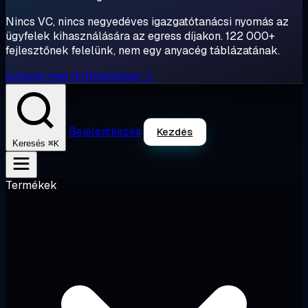
Nincs VC, nincs negyedéves igazgatótanácsi nyomás az
ügyfelek kihasználására az egress díjakon. 122 000+
fejlesztőnek felelünk, nem egy anyacég táblázatának.
Ismerje meg történetünket →
Bejelentkezés
Kezdés
⌘K
Keresés
Termékek