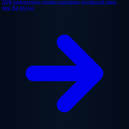
50% kedvezmény
minden csomagra, korlátozott ideig.
Már
$2.48/mo