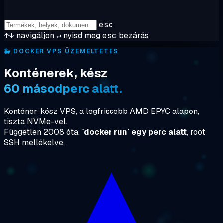
esc
↑↓
navigáljon
↵
nyisd meg
esc
bezárás
🐳
DOCKER VPS ÜZEMELTETÉS
Konténerek, kész
60 másodperc alatt.
Konténer-kész VPS, a legfrissebb AMD EPYC alapon,
tiszta NVMe-vel.
Független 2008 óta.
`docker run` egy perc alatt
, root
SSH mellékelve.