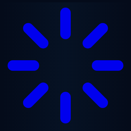
Ugrás a fő tartalomra