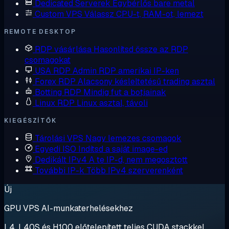
Dedicated Serverek
Egybérlős bare metal
Custom VPS
Válassz CPU-t, RAM-ot, lemezt
REMOTE DESKTOP
RDP vásárlása
Hasonlítsd össze az RDP
csomagokat
USA RDP
Admin RDP amerikai IP-ken
Forex RDP
Alacsony késleltetésű trading asztal
Botting RDP
Mindig fut a botjainak
Linux RDP
Linux asztal, távoli
KIEGÉSZÍTŐK
Tárolási VPS
Nagy lemezes csomagok
Egyedi ISO
Indítsd a saját image-ed
Dedikált IPv4
A te IP-d, nem megosztott
További IP-k
Több IPv4 szerverenként
Új
GPU VPS AI-munkaterhelésekhez
L4, L40S és H100 előtelepített teljes CUDA stackkel.