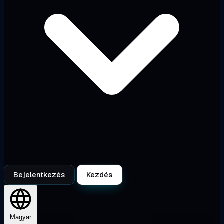
Bejelentkezés
Kezdés
Magyar