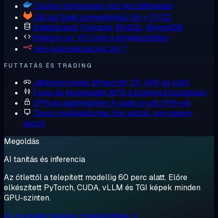
Docker
Konténerek root hozzáféréssel
GitLab
Saját üzemeltetésű Git + CI/CD
Adatbázisok
Postgres, MySQL, MongoDB
Kódszerver
VS Code a böngésződben
n8n
Automatizációk 24/7
FUTTATÁS ÉS TRADING
Játékszerverek
Minecraft, CS, ARK és több
Forex és kereskedés
MT5 a brókered közelében
VPN és adatvédelem
A saját privát VPN-ed
Távoli munkaállomás
Egy asztal, ami sosem
alszik
Megoldás
AI tanítás és inferencia
Az ötlettől a telepített modellig 60 perc alatt. Előre
elkészített PyTorch, CUDA, vLLM és TGI képek minden
GPU-szinten.
AI-munkaterhelések megtekintése →