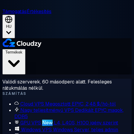
Támogatás
Értékesítés
HU
Termékek
Valódi szerverek, 60 másodperc alatt. Felesleges
rátukmálás nélkül.
SZÁMÍTÁS
Cloud VPS
Megosztott EPYC, 2,48 $/hó-tól
Nagy teljesítményű VPS
Dedikált EPYC magok,
DDR5
GPU VPS
New
L4, L40S, H100 igény szerint
Windows VPS
Windows Server, teljes admin