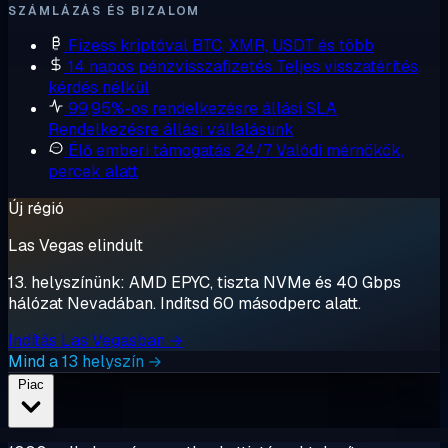
SZÁMLÁZÁS ÉS BIZALOM
Fizess kriptóval
BTC, XMR, USDT és több
14 napos pénzvisszafizetés
Teljes visszatérítés,
kérdés nélkül
99,95%-os rendelkezésre állási SLA
Rendelkezésre állási vállalásunk
Élő emberi támogatás 24/7
Valódi mérnökök,
percek alatt
Új régió
Las Vegas elindult
13. helyszínünk: AMD EPYC, tiszta NVMe és 40 Gbps
hálózat Nevadában. Indítsd 60 másodperc alatt.
Indítás Las Vegasban →
Mind a 13 helyszín →
Piac