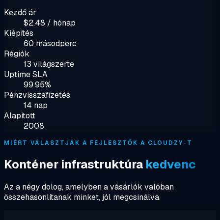
Kezdő ár
$2.48 / hónap
Kiépítés
60 másodperc
Régiók
13 világszerte
Uptime SLA
99.95%
Pénzvisszafizetés
14 nap
Alapított
2008
MIÉRT VÁLASZTJÁK A FEJLESZTŐK A CLOUDZY-T
Konténer infrastruktúra
kedvenc
Az a négy dolog, amelyben a vásárlók valóban
összehasonlítanak minket, jól megcsinálva.