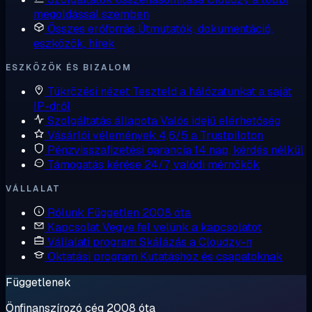
megoldással szemben
Összes erőforrás
Útmutatók, dokumentáció,
eszközök, hírek
ESZKÖZÖK ÉS BIZALOM
Tükrözési nézet
Teszteld a hálózatunkat a saját
IP-dről
Szolgáltatás állapota
Valós idejű elérhetőség
Vásárlói vélemények
4,6/5 a Trustpiloton
Pénzvisszafizetési garancia
14 nap, kérdés nélkül
Támogatás kérése
24/7, valódi mérnökök
VÁLLALAT
Rólunk
Független 2008 óta
Kapcsolat
Vegye fel velünk a kapcsolatot
Vállalati program
Skálázás a Cloudzy-n
Oktatási program
Kutatáshoz és csapatoknak
Függetlenek
Önfinanszírozó cég 2008 óta