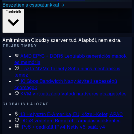
Beszéljen a csapatunkkal →
Funkciók
Amit minden Cloudzy szerver tud. Alapból, nem extra.
TELJESÍTMÉNY
AMD EPYC + DDR5
Legújabb generációs magok
és memória
Tiszta NVMe tárhely
Soha nincs mechanikus
lemez
10 Gbps Bandwidth
Nagy átviteli sebességű
csomagok
KVM virtualizáció
Valódi hardveres elszigetelés
GLOBÁLIS HÁLÓZAT
13 Helyszín
É-Amerika, EU, Közel-Kelet, APAC
DDoS védelem
Beépített támadáscsökkentés
IPv6 + dedikált IPv4
Natív v6, saját v4