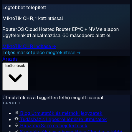
Legtöbbet telepített
MikroTik CHR, 1 kattintással
RouterOS Cloud Hosted Router EPYC + NVMe alapon.
Ügyfeleink #1 alkalmazása. 60 másodperc alatt él.
MikroTik CHR indítása →
Teljes marketplace megtekintése →
Árazás
Erőforrások
Útmutatók és a független felhő mögötti csapat.
TANULJ
Blog
Útmutatók és mérnöki jegyzetek
Tudásbázis
Lépésről lépésre útmutatók
Hírszoba
Sajtó és bejelentések
Szolgáltatók összehasonlítása
Cloudzy a többi