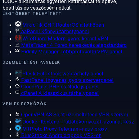
1000+ alkalmazás egyetlen kattintással telepítve,
beállítás és vesződség nélkül.
LEGTÖBBET TELEPÍTETT
MikroTik CHR
RouterOS a felhőben
aaPanel
Könnyű tárhelypanel
WireGuard
Modern, gyors kernel VPN
MetaTrader 4
Forex kereskedés alapstandard
Hiddify Manager
Többprotokollú VPN panel
ÜZEMELTETÉSI PANELEK
Plesk
Full-stack webtárhely panel
FastPanel
Ingyenes, gyors szerverpanel
CloudPanel
PHP és Node.js panel
cPanel
A klasszikus tárhelypanel
VPN ÉS ESZKÖZÖK
OpenVPN AS
Saját üzemeltetésű VPN szerver
Docker
Konténer-futtatókörnyezet, azonnal kész
MTProto Proxy
Telegram-natív proxy
BlueStacks
Android appok VPS-en