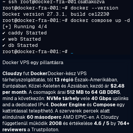
~ ssh root@docker-fra-001
csatlakozva
root@docker-fra-001:~#
docker --version
Docker version 27.3.1, build ce12230
root@docker-fra-001:~#
docker compose up -d
[+] Running 4/4
✔ caddy Started
✔ web Started
✔ db Started
root@docker-fra-001:~#
_
Docker VPS egy pillantásra
Cloudzy
fut
Docker
Docker-kész VPS
tárhelyszolgáltatás, tól
13 régió
Észak-Amerikában,
Európában, Közel-Keleten és Ázsiában, kezdő ár
$2.48
per month
. A csomagok árai
512 MB to 64 GB DDR5
,
mind a következőn:
NVMe tárhely
vele
40 Gbps
uplinks
and a dedicated IPv4.
Docker Engine
és
Compose
egy
kattintással telepíthető. A szerverek percek alatt
elindulnak
60 másodperc
AMD EPYC-en. A Cloudzy
függetlenül működik
2008
és értékelése
4.6 / 5
by
764+
reviewers
a Trustpiloton.