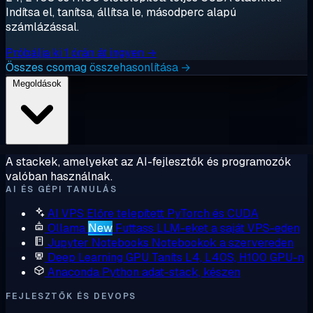
Indítsa el, tanítsa, állítsa le, másodperc alapú
számlázással.
Próbálja ki 1 órán át ingyen →
Összes csomag összehasonlítása →
Megoldások
A stackek, amelyeket az AI-fejlesztők és programozók
valóban használnak.
AI ÉS GÉPI TANULÁS
AI VPS
Előre telepített PyTorch és CUDA
Ollama
New
Futtass LLM-eket a saját VPS-eden
Jupyter Notebooks
Notebookok a szervereden
Deep Learning GPU
Taníts L4, L40S, H100 GPU-n
Anaconda
Python adat-stack, készen
FEJLESZTŐK ÉS DEVOPS