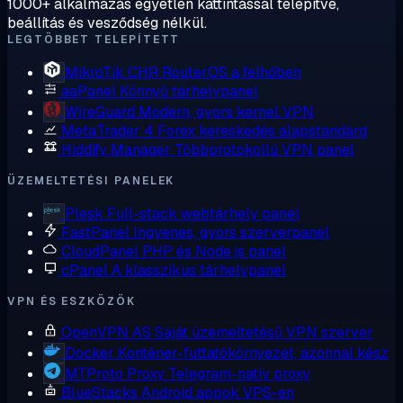
1000+ alkalmazás egyetlen kattintással telepítve,
beállítás és vesződség nélkül.
LEGTÖBBET TELEPÍTETT
MikroTik CHR
RouterOS a felhőben
aaPanel
Könnyű tárhelypanel
WireGuard
Modern, gyors kernel VPN
MetaTrader 4
Forex kereskedés alapstandard
Hiddify Manager
Többprotokollú VPN panel
ÜZEMELTETÉSI PANELEK
Plesk
Full-stack webtárhely panel
FastPanel
Ingyenes, gyors szerverpanel
CloudPanel
PHP és Node.js panel
cPanel
A klasszikus tárhelypanel
VPN ÉS ESZKÖZÖK
OpenVPN AS
Saját üzemeltetésű VPN szerver
Docker
Konténer-futtatókörnyezet, azonnal kész
MTProto Proxy
Telegram-natív proxy
BlueStacks
Android appok VPS-en