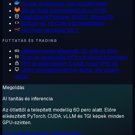
Docker
Konténerek root hozzáféréssel
GitLab
Saját üzemeltetésű Git + CI/CD
Adatbázisok
Postgres, MySQL, MongoDB
Kódszerver
VS Code a böngésződben
n8n
Automatizációk 24/7
FUTTATÁS ÉS TRADING
Játékszerverek
Minecraft, CS, ARK és több
Forex és kereskedés
MT5 a brókered közelében
VPN és adatvédelem
A saját privát VPN-ed
Távoli munkaállomás
Egy asztal, ami sosem
alszik
Megoldás
AI tanítás és inferencia
Az ötlettől a telepített modellig 60 perc alatt. Előre
elkészített PyTorch, CUDA, vLLM és TGI képek minden
GPU-szinten.
AI-munkaterhelések megtekintése →