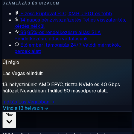
SZÁMLÁZÁS ÉS BIZALOM
Fizess kriptóval
BTC, XMR, USDT és több
14 napos pénzvisszafizetés
Teljes visszatérítés,
kérdés nélkül
99,95%-os rendelkezésre állási SLA
Rendelkezésre állási vállalásunk
Élő emberi támogatás 24/7
Valódi mérnökök,
percek alatt
Új régió
Las Vegas elindult
13. helyszínünk: AMD EPYC, tiszta NVMe és 40 Gbps
hálózat Nevadában. Indítsd 60 másodperc alatt.
Indítás Las Vegasban →
Mind a 13 helyszín →
Piac