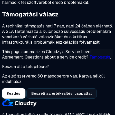
harmadik fél szoftveréből eredő problémákat.
Támogatási válasz
A technikai támogatás heti 7 nap, napi 24 órában elérhető.
A SLA tartalmazza a különböző súlyosságú problémákra
vonatkozó várható válaszidőket és a kritikus
infrastrukturális problémák eszkalációs folyamatát.
This page summarizes Cloudzy's Service Level
Agreement. Questions about a service credit?
Támogatás
.
Készen áll a telepítésre?
Az első szervered 60 másodpercre van. Kártya nélkül
indulhatsz.
Kezdés
Beszélj az értékesítési csapattal
A független felhő az alkotóknak.
AMD EPYC, tiszta NVMe,