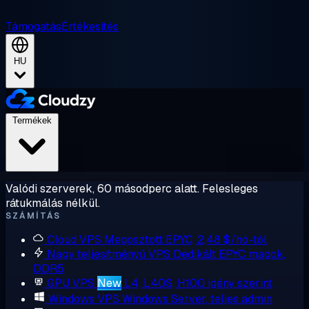
Támogatás
Értékesítés
HU
Termékek
Valódi szerverek, 60 másodperc alatt. Felesleges
rátukmálás nélkül.
SZÁMÍTÁS
Cloud VPS
Megosztott EPYC, 2,48 $/hó-tól
Nagy teljesítményű VPS
Dedikált EPYC magok,
DDR5
GPU VPS
New
L4, L40S, H100 igény szerint
Windows VPS
Windows Server, teljes admin