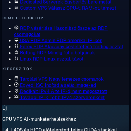
Dedicated Serverek
Egybérlős bare metal
Custom VPS
Válassz CPU-t, RAM-ot, lemezt
REMOTE DESKTOP
RDP vásárlása
Hasonlítsd össze az RDP
csomagokat
USA RDP
Admin RDP amerikai IP-ken
Forex RDP
Alacsony késleltetésű trading asztal
Botting RDP
Mindig fut a botjainak
Linux RDP
Linux asztal, távoli
KIEGÉSZÍTŐK
Tárolási VPS
Nagy lemezes csomagok
Egyedi ISO
Indítsd a saját image-ed
Dedikált IPv4
A te IP-d, nem megosztott
További IP-k
Több IPv4 szerverenként
Új
GPU VPS AI-munkaterhelésekhez
L4, L40S és H100 előtelepített teljes CUDA stackkel.