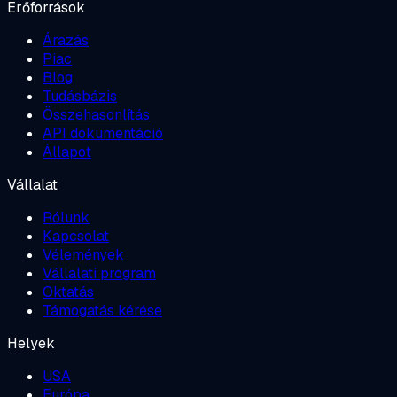
Erőforrások
Árazás
Piac
Blog
Tudásbázis
Összehasonlítás
API dokumentáció
Állapot
Vállalat
Rólunk
Kapcsolat
Vélemények
Vállalati program
Oktatás
Támogatás kérése
Helyek
USA
Európa