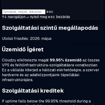
esc
↑↓
navigáljon
↵
nyisd meg
esc
bezárás
Szolgáltatási szintű megállapodás
Utolsó frissítés: 2026. május
Üzemidő Ígéret
Cloudzy elkötelezte magát
99.95% üzemidő
az összes
VPS és felhőinfrastruktúra-szolgáltatásra vonatkozóan.
Ez a vállalás kiterjed a hálózati elérhetőségre, a szerver
hardverre és az adatközpontjaink tápellátási
infrastruktúrájára.
Szolgáltatási kreditek
If uptime falls below the 99.95% threshold during a