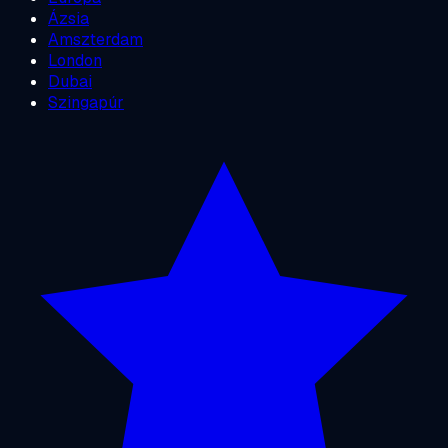
Ázsia
Amszterdam
London
Dubai
Szingapúr