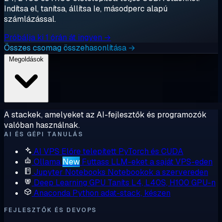
Indítsa el, tanítsa, állítsa le, másodperc alapú
számlázással.
Próbálja ki 1 órán át ingyen →
Összes csomag összehasonlítása →
Megoldások
A stackek, amelyeket az AI-fejlesztők és programozók
valóban használnak.
AI ÉS GÉPI TANULÁS
AI VPS
Előre telepített PyTorch és CUDA
Ollama
New
Futtass LLM-eket a saját VPS-eden
Jupyter Notebooks
Notebookok a szervereden
Deep Learning GPU
Taníts L4, L40S, H100 GPU-n
Anaconda
Python adat-stack, készen
FEJLESZTŐK ÉS DEVOPS