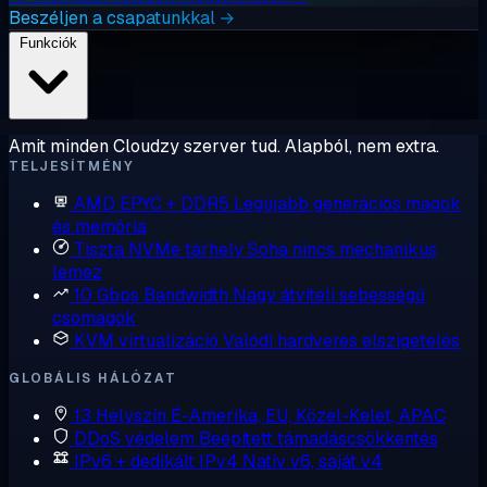
Beszéljen a csapatunkkal →
Funkciók
Amit minden Cloudzy szerver tud. Alapból, nem extra.
TELJESÍTMÉNY
AMD EPYC + DDR5
Legújabb generációs magok
és memória
Tiszta NVMe tárhely
Soha nincs mechanikus
lemez
10 Gbps Bandwidth
Nagy átviteli sebességű
csomagok
KVM virtualizáció
Valódi hardveres elszigetelés
GLOBÁLIS HÁLÓZAT
13 Helyszín
É-Amerika, EU, Közel-Kelet, APAC
DDoS védelem
Beépített támadáscsökkentés
IPv6 + dedikált IPv4
Natív v6, saját v4