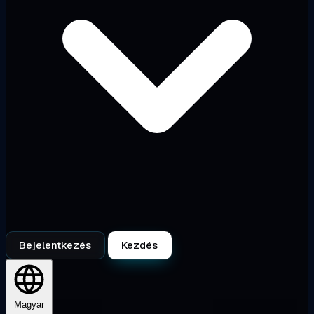
Bejelentkezés
Kezdés
Magyar