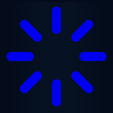
Ugrás a fő tartalomra