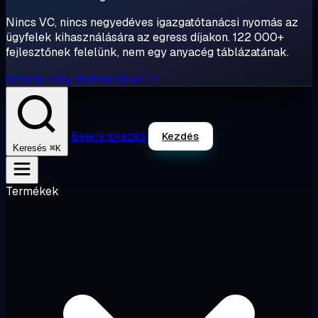
Nincs VC, nincs negyedéves igazgatótanácsi nyomás az
ügyfelek kihasználására az egress díjakon. 122 000+
fejlesztőnek felelünk, nem egy anyacég táblázatának.
Ismerje meg történetünket →
Bejelentkezés
Kezdés
⌘K
Keresés
Termékek