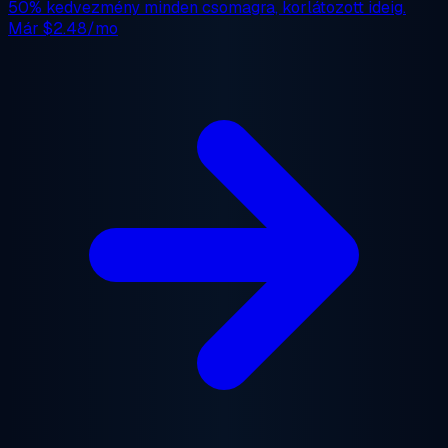
50% kedvezmény
minden csomagra, korlátozott ideig.
Már
$2.48/mo