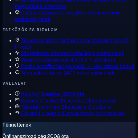
megoldással szemben
Összes erőforrás
Útmutatók, dokumentáció,
eszközök, hírek
ESZKÖZÖK ÉS BIZALOM
Tükrözési nézet
Teszteld a hálózatunkat a saját
IP-dről
Szolgáltatás állapota
Valós idejű elérhetőség
Vásárlói vélemények
4,6/5 a Trustpiloton
Pénzvisszafizetési garancia
14 nap, kérdés nélkül
Támogatás kérése
24/7, valódi mérnökök
VÁLLALAT
Rólunk
Független 2008 óta
Kapcsolat
Vegye fel velünk a kapcsolatot
Vállalati program
Skálázás a Cloudzy-n
Oktatási program
Kutatáshoz és csapatoknak
Függetlenek
Önfinanszírozó cég 2008 óta