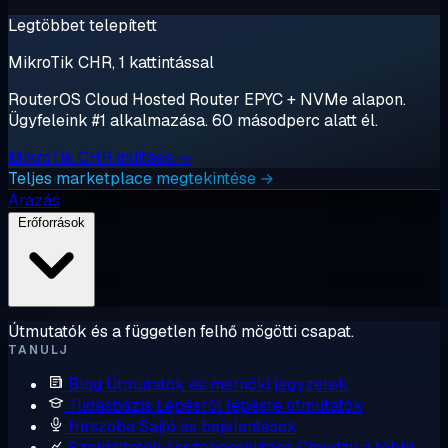
Legtöbbet telepített
MikroTik CHR, 1 kattintással
RouterOS Cloud Hosted Router EPYC + NVMe alapon.
Ügyfeleink #1 alkalmazása. 60 másodperc alatt él.
MikroTik CHR indítása →
Teljes marketplace megtekintése →
Árazás
Erőforrások
Útmutatók és a független felhő mögötti csapat.
TANULJ
Blog
Útmutatók és mérnöki jegyzetek
Tudásbázis
Lépésről lépésre útmutatók
Hírszoba
Sajtó és bejelentések
Szolgáltatók összehasonlítása
Cloudzy a többi