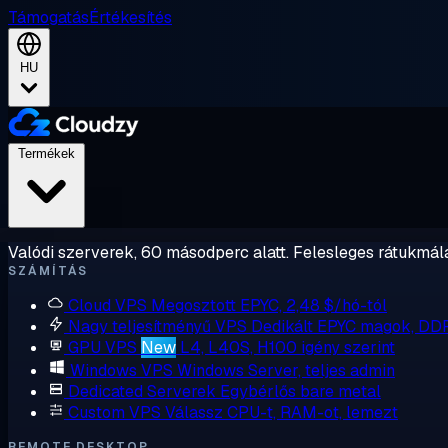
Támogatás
Értékesítés
HU
Termékek
Valódi szerverek, 60 másodperc alatt. Felesleges rátukmálá
SZÁMÍTÁS
Cloud VPS
Megosztott EPYC, 2,48 $/hó-tól
Nagy teljesítményű VPS
Dedikált EPYC magok, DD
GPU VPS
New
L4, L40S, H100 igény szerint
Windows VPS
Windows Server, teljes admin
Dedicated Serverek
Egybérlős bare metal
Custom VPS
Válassz CPU-t, RAM-ot, lemezt
REMOTE DESKTOP