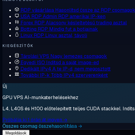
RDP vásárlása
Hasonlítsd össze az RDP csomagok
USA RDP
Admin RDP amerikai IP-ken
Forex RDP
Alacsony késleltetésű trading asztal
Botting RDP
Mindig fut a botjainak
Linux RDP
Linux asztal, távoli
KIEGÉSZÍTŐK
Tárolási VPS
Nagy lemezes csomagok
Egyedi ISO
Indítsd a saját image-ed
Dedikált IPv4
A te IP-d, nem megosztott
További IP-k
Több IPv4 szerverenként
Új
GPU VPS AI-munkaterhelésekhez
L4, L40S és H100 előtelepített teljes CUDA stackkel. Indítsa
Próbálja ki 1 órán át ingyen →
Összes csomag összehasonlítása →
Megoldások