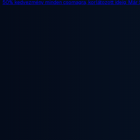
50% kedvezmény
minden csomagra, korlátozott ideig. Már