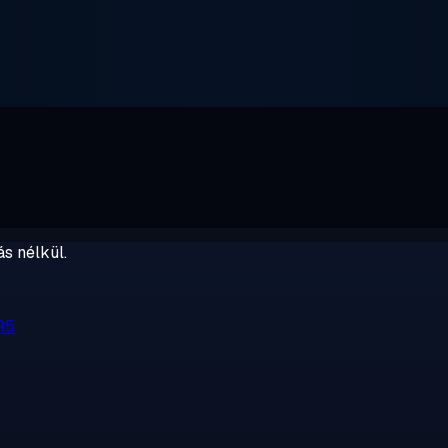
s nélkül.
R5