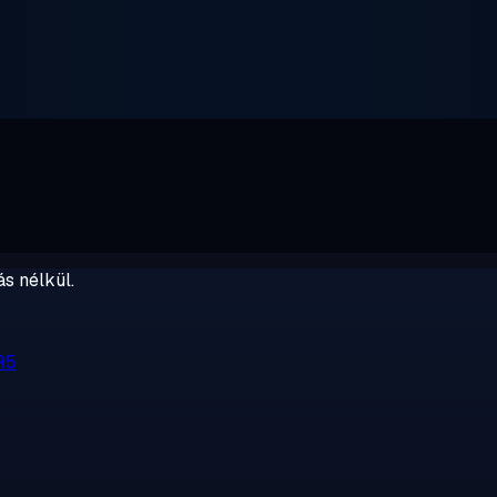
s nélkül.
R5