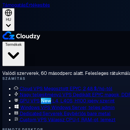
Támogatás
Értékesítés
HU
Termékek
Valódi szerverek, 60 másodperc alatt. Felesleges rátukmálá
SZÁMÍTÁS
Cloud VPS
Megosztott EPYC, 2,48 $/hó-tól
Nagy teljesítményű VPS
Dedikált EPYC magok, DD
GPU VPS
New
L4, L40S, H100 igény szerint
Windows VPS
Windows Server, teljes admin
Dedicated Serverek
Egybérlős bare metal
Custom VPS
Válassz CPU-t, RAM-ot, lemezt
REMOTE DESKTOP