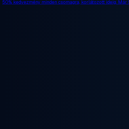
50% kedvezmény
minden csomagra, korlátozott ideig. Már