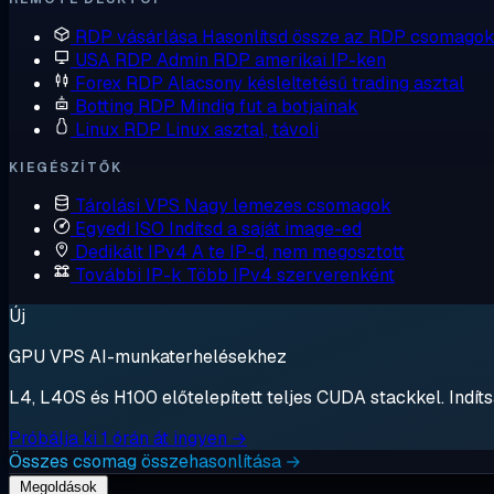
RDP vásárlása
Hasonlítsd össze az RDP csomagok
USA RDP
Admin RDP amerikai IP-ken
Forex RDP
Alacsony késleltetésű trading asztal
Botting RDP
Mindig fut a botjainak
Linux RDP
Linux asztal, távoli
KIEGÉSZÍTŐK
Tárolási VPS
Nagy lemezes csomagok
Egyedi ISO
Indítsd a saját image-ed
Dedikált IPv4
A te IP-d, nem megosztott
További IP-k
Több IPv4 szerverenként
Új
GPU VPS AI-munkaterhelésekhez
L4, L40S és H100 előtelepített teljes CUDA stackkel. Indítsa
Próbálja ki 1 órán át ingyen →
Összes csomag összehasonlítása →
Megoldások