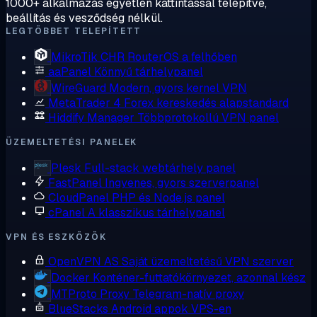
1000+ alkalmazás egyetlen kattintással telepítve,
beállítás és vesződség nélkül.
LEGTÖBBET TELEPÍTETT
MikroTik CHR
RouterOS a felhőben
aaPanel
Könnyű tárhelypanel
WireGuard
Modern, gyors kernel VPN
MetaTrader 4
Forex kereskedés alapstandard
Hiddify Manager
Többprotokollú VPN panel
ÜZEMELTETÉSI PANELEK
Plesk
Full-stack webtárhely panel
FastPanel
Ingyenes, gyors szerverpanel
CloudPanel
PHP és Node.js panel
cPanel
A klasszikus tárhelypanel
VPN ÉS ESZKÖZÖK
OpenVPN AS
Saját üzemeltetésű VPN szerver
Docker
Konténer-futtatókörnyezet, azonnal kész
MTProto Proxy
Telegram-natív proxy
BlueStacks
Android appok VPS-en