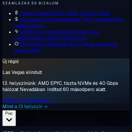
SZÁMLÁZÁS ÉS BIZALOM
Fizess kriptóval
BTC, XMR, USDT és több
14 napos pénzvisszafizetés
Teljes visszatérítés,
kérdés nélkül
99,95%-os rendelkezésre állási SLA
Rendelkezésre állási vállalásunk
Élő emberi támogatás 24/7
Valódi mérnökök,
percek alatt
Új régió
Las Vegas elindult
13. helyszínünk: AMD EPYC, tiszta NVMe és 40 Gbps
hálózat Nevadában. Indítsd 60 másodperc alatt.
Indítás Las Vegasban →
Mind a 13 helyszín →
Piac