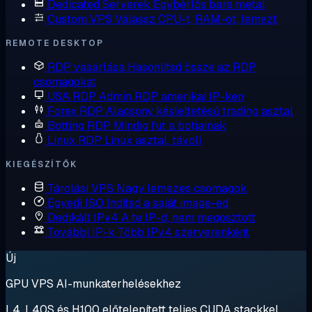
Dedicated Serverek
Egybérlős bare metal
Custom VPS
Válassz CPU-t, RAM-ot, lemezt
REMOTE DESKTOP
RDP vásárlása
Hasonlítsd össze az RDP
csomagokat
USA RDP
Admin RDP amerikai IP-ken
Forex RDP
Alacsony késleltetésű trading asztal
Botting RDP
Mindig fut a botjainak
Linux RDP
Linux asztal, távoli
KIEGÉSZÍTŐK
Tárolási VPS
Nagy lemezes csomagok
Egyedi ISO
Indítsd a saját image-ed
Dedikált IPv4
A te IP-d, nem megosztott
További IP-k
Több IPv4 szerverenként
Új
GPU VPS AI-munkaterhelésekhez
L4, L40S és H100 előtelepített teljes CUDA stackkel.