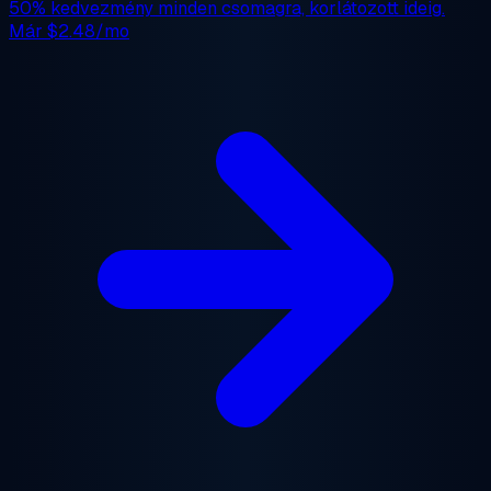
50% kedvezmény
minden csomagra, korlátozott ideig.
Már
$2.48/mo