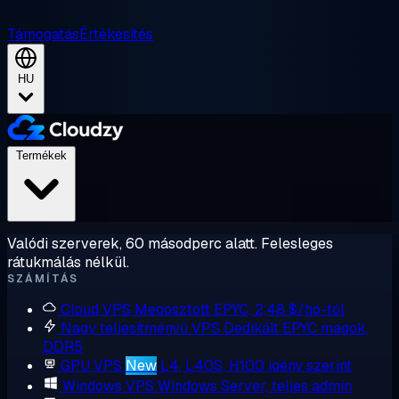
Támogatás
Értékesítés
HU
Termékek
Valódi szerverek, 60 másodperc alatt. Felesleges
rátukmálás nélkül.
SZÁMÍTÁS
Cloud VPS
Megosztott EPYC, 2,48 $/hó-tól
Nagy teljesítményű VPS
Dedikált EPYC magok,
DDR5
GPU VPS
New
L4, L40S, H100 igény szerint
Windows VPS
Windows Server, teljes admin