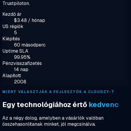
Trustpiloton.
Kezdő ár
$3.48 / hónap
US régiók
5
Kiépítés
60 másodperc
Uptime SLA
99.95%
Pénzvisszafizetés
14 nap
Alapított
2008
MIÉRT VÁLASZTJÁK A FEJLESZTŐK A CLOUDZY-T
Egy technológiához értő
kedvenc
Az a négy dolog, amelyben a vásárlók valóban
összehasonlítanak minket, jól megcsinálva.