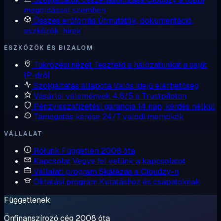
megoldással szemben
Összes erőforrás
Útmutatók, dokumentáció,
eszközök, hírek
ESZKÖZÖK ÉS BIZALOM
Tükrözési nézet
Teszteld a hálózatunkat a saját
IP-dről
Szolgáltatás állapota
Valós idejű elérhetőség
Vásárlói vélemények
4,6/5 a Trustpiloton
Pénzvisszafizetési garancia
14 nap, kérdés nélkül
Támogatás kérése
24/7, valódi mérnökök
VÁLLALAT
Rólunk
Független 2008 óta
Kapcsolat
Vegye fel velünk a kapcsolatot
Vállalati program
Skálázás a Cloudzy-n
Oktatási program
Kutatáshoz és csapatoknak
Függetlenek
Önfinanszírozó cég 2008 óta