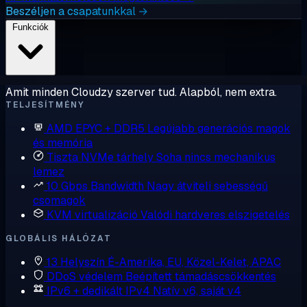
Beszéljen a csapatunkkal →
Funkciók
Amit minden Cloudzy szerver tud. Alapból, nem extra.
TELJESÍTMÉNY
AMD EPYC + DDR5
Legújabb generációs magok
és memória
Tiszta NVMe tárhely
Soha nincs mechanikus
lemez
10 Gbps Bandwidth
Nagy átviteli sebességű
csomagok
KVM virtualizáció
Valódi hardveres elszigetelés
GLOBÁLIS HÁLÓZAT
13 Helyszín
É-Amerika, EU, Közel-Kelet, APAC
DDoS védelem
Beépített támadáscsökkentés
IPv6 + dedikált IPv4
Natív v6, saját v4