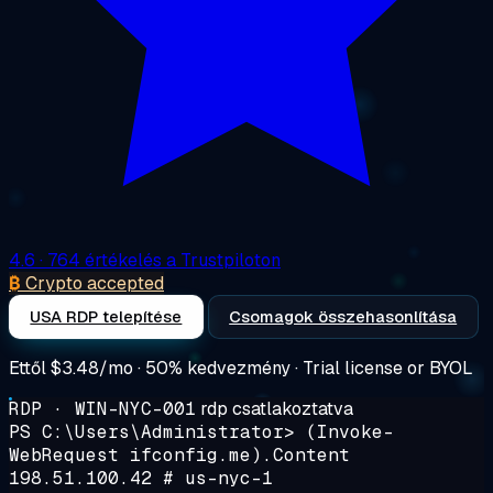
4.6
· 764 értékelés a Trustpiloton
₿
Crypto accepted
USA RDP telepítése
Csomagok összehasonlítása
Ettől
$3.48/mo
· 50% kedvezmény · Trial license or BYOL
RDP · WIN-NYC-001
rdp csatlakoztatva
PS C:\Users\Administrator>
(Invoke-
WebRequest ifconfig.me).Content
198.51.100.42
# us-nyc-1