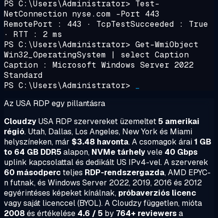
PS C:\Users\Administrator>
Test-
NetConnection nyse.com -Port 443
RemotePort : 443 · TcpTestSucceeded : True
· RTT :
2 ms
PS C:\Users\Administrator>
Get-WmiObject
Win32_OperatingSystem | select Caption
Caption : Microsoft Windows Server 2022
Standard
PS C:\Users\Administrator>
_
Az USA RDP egy pillantásra
Cloudzy
USA RDP szervereket üzemeltet
5 amerikai
régió
. Utah, Dallas, Los Angeles, New York és Miami
helyszíneken, már
$3.48 havonta
. A csomagok árai
1 GB
to 64 GB DDR5
alapon,
NVMe tárhely
vele
40 Gbps
uplink kapcsolattal és dedikált US IPv4-vel. A szerverek
60 másodperc
teljes
RDP-rendszergazda
, AMD EPYC-
n futnak, és Windows Server 2022, 2019, 2016 és 2012
egyérintéses képeket kínálnak,
próbaverziós licenc
vagy saját licenccel (BYOL). A Cloudzy független, mióta
2008
és értékelése
4.6 / 5
by
764+ reviewers
a