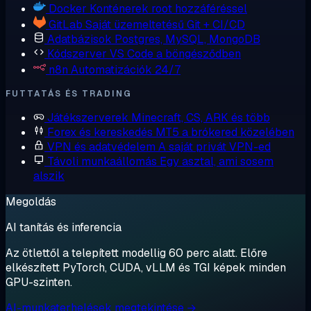
Docker
Konténerek root hozzáféréssel
GitLab
Saját üzemeltetésű Git + CI/CD
Adatbázisok
Postgres, MySQL, MongoDB
Kódszerver
VS Code a böngésződben
n8n
Automatizációk 24/7
FUTTATÁS ÉS TRADING
Játékszerverek
Minecraft, CS, ARK és több
Forex és kereskedés
MT5 a brókered közelében
VPN és adatvédelem
A saját privát VPN-ed
Távoli munkaállomás
Egy asztal, ami sosem
alszik
Megoldás
AI tanítás és inferencia
Az ötlettől a telepített modellig 60 perc alatt. Előre
elkészített PyTorch, CUDA, vLLM és TGI képek minden
GPU-szinten.
AI-munkaterhelések megtekintése →