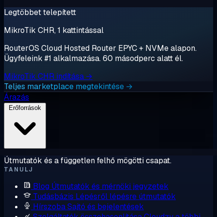
Legtöbbet telepített
MikroTik CHR, 1 kattintással
RouterOS Cloud Hosted Router EPYC + NVMe alapon.
Ügyfeleink #1 alkalmazása. 60 másodperc alatt él.
MikroTik CHR indítása →
Teljes marketplace megtekintése →
Árazás
Erőforrások
Útmutatók és a független felhő mögötti csapat.
TANULJ
Blog
Útmutatók és mérnöki jegyzetek
Tudásbázis
Lépésről lépésre útmutatók
Hírszoba
Sajtó és bejelentések
Szolgáltatók összehasonlítása
Cloudzy a többi