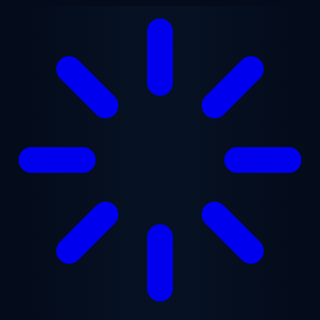
Ugrás a fő tartalomra