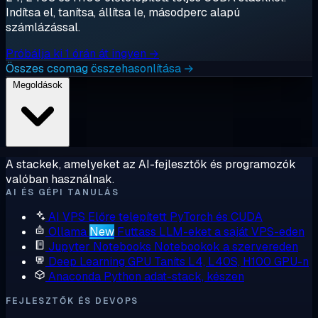
Indítsa el, tanítsa, állítsa le, másodperc alapú
számlázással.
Próbálja ki 1 órán át ingyen →
Összes csomag összehasonlítása →
Megoldások
A stackek, amelyeket az AI-fejlesztők és programozók
valóban használnak.
AI ÉS GÉPI TANULÁS
AI VPS
Előre telepített PyTorch és CUDA
Ollama
New
Futtass LLM-eket a saját VPS-eden
Jupyter Notebooks
Notebookok a szervereden
Deep Learning GPU
Taníts L4, L40S, H100 GPU-n
Anaconda
Python adat-stack, készen
FEJLESZTŐK ÉS DEVOPS