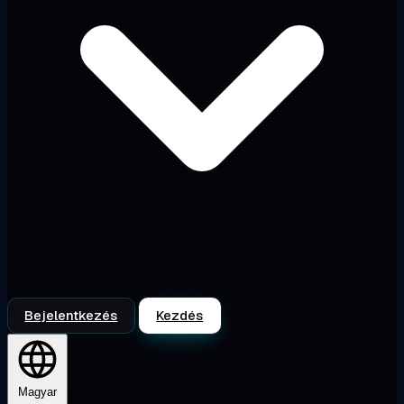
Bejelentkezés
Kezdés
Magyar