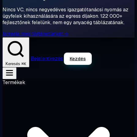
Nincs VC, nincs negyedéves igazgatótanácsi nyomás az
ügyfelek kihasználására az egress díjakon. 122 000+
fejlesztőnek felelünk, nem egy anyacég táblázatának.
Ismerje meg történetünket →
Bejelentkezés
Kezdés
⌘K
Keresés
Termékek