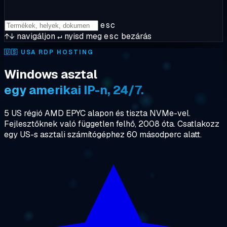
esc
↑↓
navigáljon
↵
nyisd meg
esc
bezárás
🇺🇸
USA RDP HOSTING
Windows asztal
egy amerikai IP-n, 24/7.
5 US régió AMD EPYC alapon és tiszta NVMe-vel.
Fejlesztőknek való független felhő, 2008 óta. Csatlakozz
egy US-s asztali számítógéphez 60 másodperc alatt.