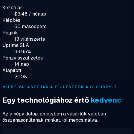
Kezdő ár
$3.48 / hónap
Kiépítés
60 másodperc
Régiók
13 világszerte
Uptime SLA
99.95%
Pénzvisszafizetés
14 nap
Alapított
2008
MIÉRT VÁLASZTJÁK A FEJLESZTŐK A CLOUDZY-T
Egy technológiához értő
kedvenc
Az a négy dolog, amelyben a vásárlók valóban
összehasonlítanak minket, jól megcsinálva.