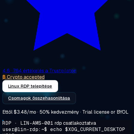
4.6
· 764 értékelés a Trustpiloton
₿
Crypto accepted
Linux RDP telepítése
Csomagok összehasonlítása
Ettől
$3.48/mo
· 50% kedvezmény · Trial license or BYOL
RDP · LIN-AMS-001
rdp csatlakoztatva
user@lin-rdp:~$
echo $XDG_CURRENT_DESKTOP