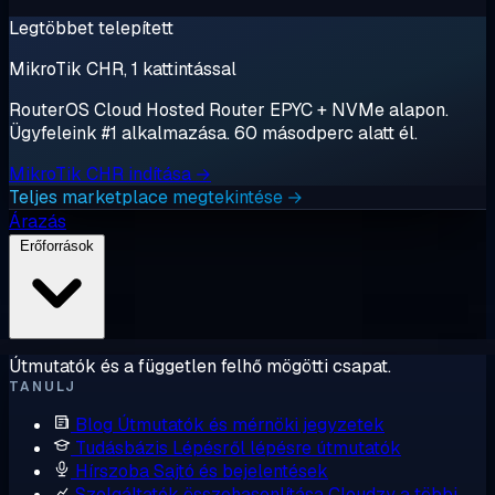
Legtöbbet telepített
MikroTik CHR, 1 kattintással
RouterOS Cloud Hosted Router EPYC + NVMe alapon.
Ügyfeleink #1 alkalmazása. 60 másodperc alatt él.
MikroTik CHR indítása →
Teljes marketplace megtekintése →
Árazás
Erőforrások
Útmutatók és a független felhő mögötti csapat.
TANULJ
Blog
Útmutatók és mérnöki jegyzetek
Tudásbázis
Lépésről lépésre útmutatók
Hírszoba
Sajtó és bejelentések
Szolgáltatók összehasonlítása
Cloudzy a többi