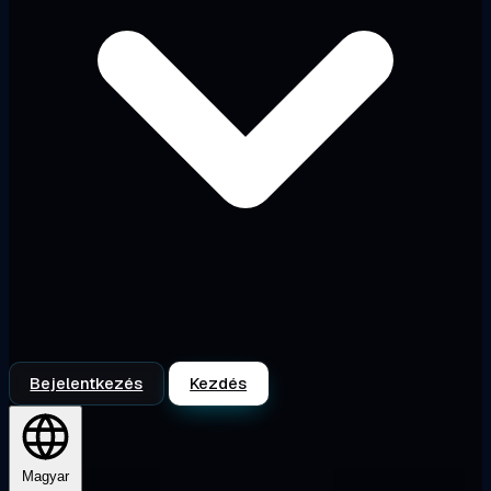
Bejelentkezés
Kezdés
Magyar