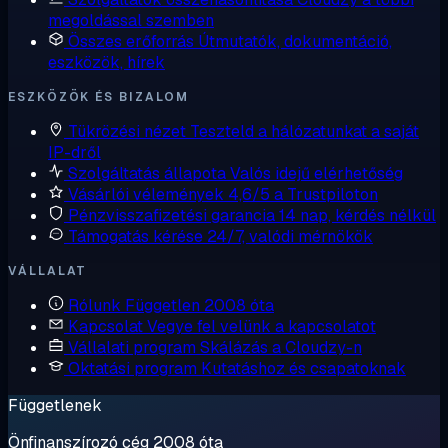
megoldással szemben
Összes erőforrás
Útmutatók, dokumentáció,
eszközök, hírek
ESZKÖZÖK ÉS BIZALOM
Tükrözési nézet
Teszteld a hálózatunkat a saját
IP-dről
Szolgáltatás állapota
Valós idejű elérhetőség
Vásárlói vélemények
4,6/5 a Trustpiloton
Pénzvisszafizetési garancia
14 nap, kérdés nélkül
Támogatás kérése
24/7, valódi mérnökök
VÁLLALAT
Rólunk
Független 2008 óta
Kapcsolat
Vegye fel velünk a kapcsolatot
Vállalati program
Skálázás a Cloudzy-n
Oktatási program
Kutatáshoz és csapatoknak
Függetlenek
Önfinanszírozó cég 2008 óta