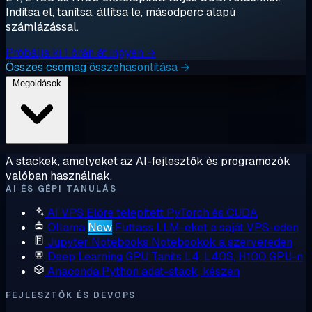
Indítsa el, tanítsa, állítsa le, másodperc alapú
számlázással.
Próbálja ki 1 órán át ingyen →
Összes csomag összehasonlítása →
Megoldások
A stackek, amelyeket az AI-fejlesztők és programozók
valóban használnak.
AI ÉS GÉPI TANULÁS
AI VPS
Előre telepített PyTorch és CUDA
Ollama
New
Futtass LLM-eket a saját VPS-eden
Jupyter Notebooks
Notebookok a szervereden
Deep Learning GPU
Taníts L4, L40S, H100 GPU-n
Anaconda
Python adat-stack, készen
FEJLESZTŐK ÉS DEVOPS