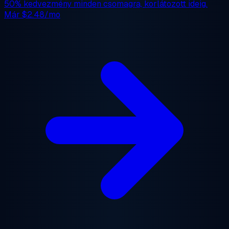
50% kedvezmény
minden csomagra, korlátozott ideig.
Már
$2.48/mo