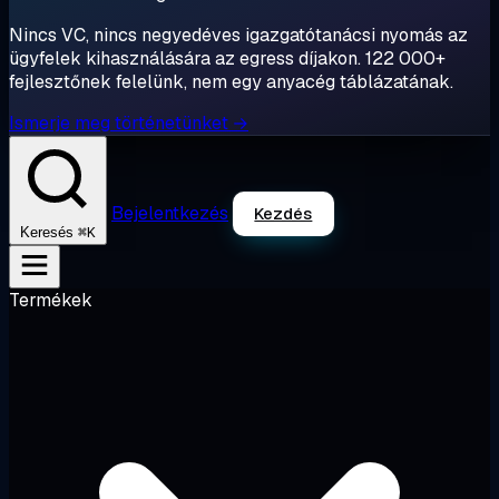
Nincs VC, nincs negyedéves igazgatótanácsi nyomás az
ügyfelek kihasználására az egress díjakon. 122 000+
fejlesztőnek felelünk, nem egy anyacég táblázatának.
Ismerje meg történetünket →
Bejelentkezés
Kezdés
⌘K
Keresés
Termékek