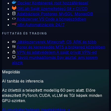
Docker
Konténerek root hozzáféréssel
GitLab
Saját üzemeltetésű Git + CI/CD
Adatbázisok
Postgres, MySQL, MongoDB
Kódszerver
VS Code a böngésződben
n8n
Automatizációk 24/7
FUTTATÁS ÉS TRADING
Játékszerverek
Minecraft, CS, ARK és több
Forex és kereskedés
MT5 a brókered közelében
VPN és adatvédelem
A saját privát VPN-ed
Távoli munkaállomás
Egy asztal, ami sosem
alszik
Megoldás
AI tanítás és inferencia
Az ötlettől a telepített modellig 60 perc alatt. Előre
elkészített PyTorch, CUDA, vLLM és TGI képek minden
GPU-szinten.
AI-munkaterhelések megtekintése →