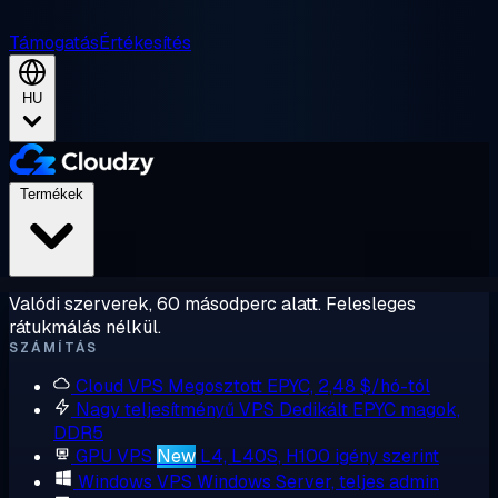
Támogatás
Értékesítés
HU
Termékek
Valódi szerverek, 60 másodperc alatt. Felesleges
rátukmálás nélkül.
SZÁMÍTÁS
Cloud VPS
Megosztott EPYC, 2,48 $/hó-tól
Nagy teljesítményű VPS
Dedikált EPYC magok,
DDR5
GPU VPS
New
L4, L40S, H100 igény szerint
Windows VPS
Windows Server, teljes admin