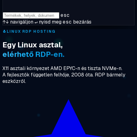
esc
↑↓
navigáljon
↵
nyisd meg
esc
bezárás
🐧
LINUX RDP HOSTING
Egy Linux asztal,
elérhető RDP-en.
X11 asztali környezet AMD EPYC-n és tiszta NVMe-n.
A fejlesztők független felhője, 2008 óta. RDP bármely
eszközről.