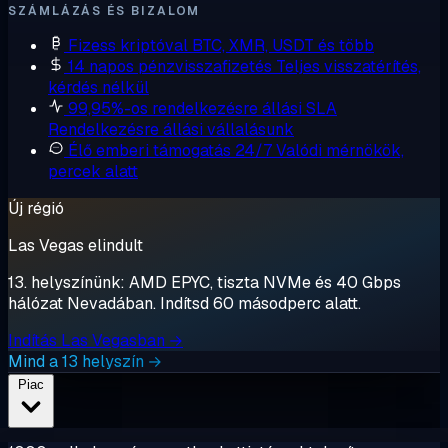
SZÁMLÁZÁS ÉS BIZALOM
Fizess kriptóval
BTC, XMR, USDT és több
14 napos pénzvisszafizetés
Teljes visszatérítés,
kérdés nélkül
99,95%-os rendelkezésre állási SLA
Rendelkezésre állási vállalásunk
Élő emberi támogatás 24/7
Valódi mérnökök,
percek alatt
Új régió
Las Vegas elindult
13. helyszínünk: AMD EPYC, tiszta NVMe és 40 Gbps
hálózat Nevadában. Indítsd 60 másodperc alatt.
Indítás Las Vegasban →
Mind a 13 helyszín →
Piac