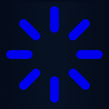
Ugrás a fő tartalomra