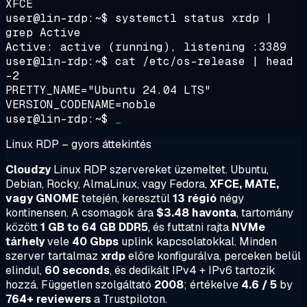
XFCE
user@lin-rdp:~$
systemctl status xrdp |
grep Active
Active:
active (running)
, listening :3389
user@lin-rdp:~$
cat /etc/os-release | head
-2
PRETTY_NAME="Ubuntu 24.04 LTS"
VERSION_CODENAME=noble
user@lin-rdp:~$
_
Linux RDP – gyors áttekintés
Cloudzy
Linux RDP szervereket üzemeltet. Ubuntu,
Debian, Rocky, AlmaLinux, vagy Fedora,
XFCE, MATE,
vagy GNOME
tetején, keresztül
13 régió
négy
kontinensen. A csomagok ára
$3.48 havonta
, tartomány
között
1 GB to 64 GB DDR5
, és futtatni rajta
NVMe
tárhely
vele
40 Gbps
uplink kapcsolatokkal. Minden
szerver tartalmaz
xrdp
előre konfigurálva, perceken belül
elindul,
60 seconds
, és dedikált IPv4 + IPv6 tartozik
hozzá. Független szolgáltató
2008
; értékelve
4.6 / 5
by
764+ reviewers
a Trustpiloton.