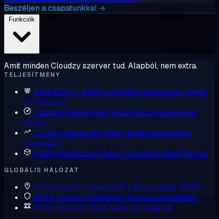
Beszéljen a csapatunkkal →
Funkciók
Amit minden Cloudzy szerver tud. Alapból, nem extra.
TELJESÍTMÉNY
AMD EPYC + DDR5
Legújabb generációs magok
és memória
Tiszta NVMe tárhely
Soha nincs mechanikus
lemez
10 Gbps Bandwidth
Nagy átviteli sebességű
csomagok
KVM virtualizáció
Valódi hardveres elszigetelés
GLOBÁLIS HÁLÓZAT
13 Helyszín
É-Amerika, EU, Közel-Kelet, APAC
DDoS védelem
Beépített támadáscsökkentés
IPv6 + dedikált IPv4
Natív v6, saját v4