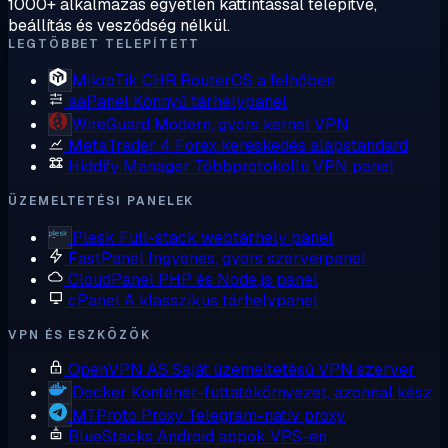
1000+ alkalmazás egyetlen kattintással telepítve,
beállítás és vesződség nélkül.
LEGTÖBBET TELEPÍTETT
MikroTik CHR
RouterOS a felhőben
aaPanel
Könnyű tárhelypanel
WireGuard
Modern, gyors kernel VPN
MetaTrader 4
Forex kereskedés alapstandard
Hiddify Manager
Többprotokollú VPN panel
ÜZEMELTETÉSI PANELEK
Plesk
Full-stack webtárhely panel
FastPanel
Ingyenes, gyors szerverpanel
CloudPanel
PHP és Node.js panel
cPanel
A klasszikus tárhelypanel
VPN ÉS ESZKÖZÖK
OpenVPN AS
Saját üzemeltetésű VPN szerver
Docker
Konténer-futtatókörnyezet, azonnal kész
MTProto Proxy
Telegram-natív proxy
BlueStacks
Android appok VPS-en