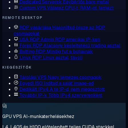
Dedicated Serverek
Egybérlős bare metal
Custom VPS
Válassz CPU-t, RAM-ot, lemezt
REMOTE DESKTOP
RDP vásárlása
Hasonlítsd össze az RDP
csomagokat
USA RDP
Admin RDP amerikai IP-ken
Forex RDP
Alacsony késleltetésű trading asztal
Botting RDP
Mindig fut a botjainak
Linux RDP
Linux asztal, távoli
KIEGÉSZÍTŐK
Tárolási VPS
Nagy lemezes csomagok
Egyedi ISO
Indítsd a saját image-ed
Dedikált IPv4
A te IP-d, nem megosztott
További IP-k
Több IPv4 szerverenként
Új
GPU VPS AI-munkaterhelésekhez
L4, L40S és H100 előtelepített teljes CUDA stackkel.