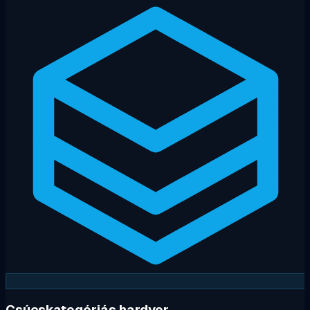
Csúcskategóriás hardver