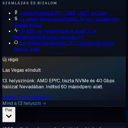
SZÁMLÁZÁS ÉS BIZALOM
Fizess kriptóval
BTC, XMR, USDT és több
14 napos pénzvisszafizetés
Teljes visszatérítés,
kérdés nélkül
99,95%-os rendelkezésre állási SLA
Rendelkezésre állási vállalásunk
Élő emberi támogatás 24/7
Valódi mérnökök,
percek alatt
Új régió
Las Vegas elindult
13. helyszínünk: AMD EPYC, tiszta NVMe és 40 Gbps
hálózat Nevadában. Indítsd 60 másodperc alatt.
Indítás Las Vegasban →
Mind a 13 helyszín →
Piac