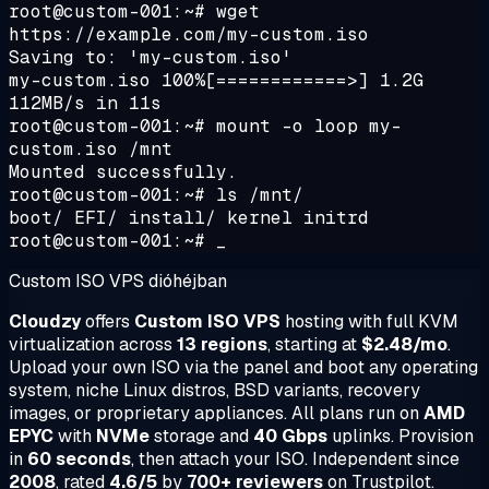
root@custom-001:~# wget
https://example.com/my-custom.iso
Saving to: 'my-custom.iso'
my-custom.iso 100%[============>] 1.2G
112MB/s in 11s
root@custom-001:~# mount -o loop my-
custom.iso /mnt
Mounted successfully.
root@custom-001:~# ls /mnt/
boot/ EFI/ install/ kernel initrd
root@custom-001:~# _
Custom ISO VPS dióhéjban
Cloudzy
offers
Custom ISO VPS
hosting with full KVM
virtualization across
13 regions
, starting at
$2.48/mo
.
Upload your own ISO via the panel and boot any operating
system, niche Linux distros, BSD variants, recovery
images, or proprietary appliances. All plans run on
AMD
EPYC
with
NVMe
storage and
40 Gbps
uplinks. Provision
in
60 seconds
, then attach your ISO. Independent since
2008
, rated
4.6/5
by
700+ reviewers
on Trustpilot.