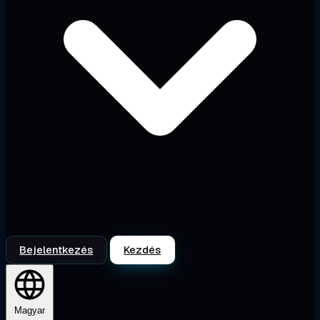
Bejelentkezés
Kezdés
Magyar