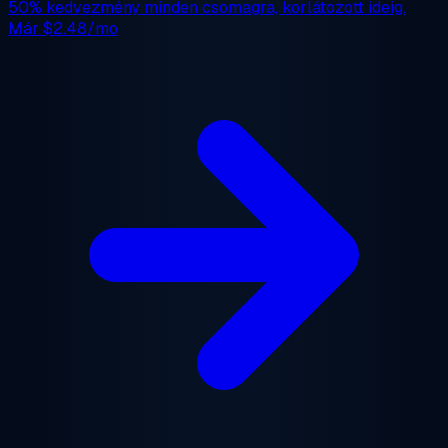
50% kedvezmény
minden csomagra, korlátozott ideig.
Már
$2.48/mo