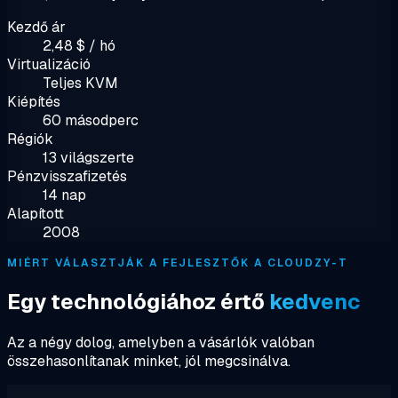
Kezdő ár
2,48 $ / hó
Virtualizáció
Teljes KVM
Kiépítés
60 másodperc
Régiók
13 világszerte
Pénzvisszafizetés
14 nap
Alapított
2008
MIÉRT VÁLASZTJÁK A FEJLESZTŐK A CLOUDZY-T
Egy technológiához értő
kedvenc
Az a négy dolog, amelyben a vásárlók valóban
összehasonlítanak minket, jól megcsinálva.