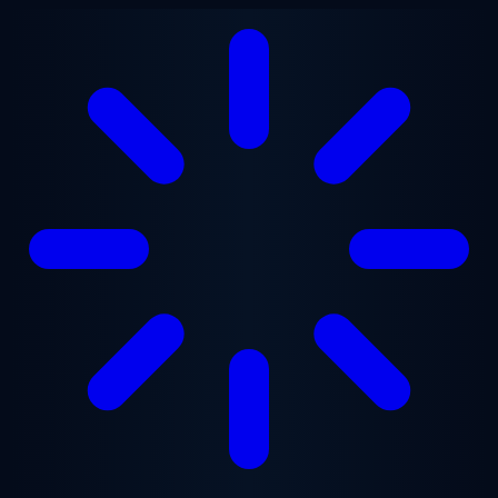
Ugrás a fő tartalomra