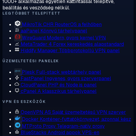
1000+ alkalmazás egyetlen kattintással telepítve,
beállítás és vesződség nélkül.
LEGTÖBBET TELEPÍTETT
MikroTik CHR
RouterOS a felhőben
aaPanel
Könnyű tárhelypanel
WireGuard
Modern, gyors kernel VPN
MetaTrader 4
Forex kereskedés alapstandard
Hiddify Manager
Többprotokollú VPN panel
ÜZEMELTETÉSI PANELEK
Plesk
Full-stack webtárhely panel
FastPanel
Ingyenes, gyors szerverpanel
CloudPanel
PHP és Node.js panel
cPanel
A klasszikus tárhelypanel
VPN ÉS ESZKÖZÖK
OpenVPN AS
Saját üzemeltetésű VPN szerver
Docker
Konténer-futtatókörnyezet, azonnal kész
MTProto Proxy
Telegram-natív proxy
BlueStacks
Android appok VPS-en