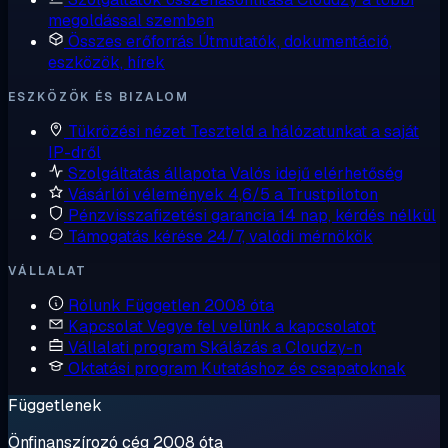
megoldással szemben
Összes erőforrás
Útmutatók, dokumentáció,
eszközök, hírek
ESZKÖZÖK ÉS BIZALOM
Tükrözési nézet
Teszteld a hálózatunkat a saját
IP-dről
Szolgáltatás állapota
Valós idejű elérhetőség
Vásárlói vélemények
4,6/5 a Trustpiloton
Pénzvisszafizetési garancia
14 nap, kérdés nélkül
Támogatás kérése
24/7, valódi mérnökök
VÁLLALAT
Rólunk
Független 2008 óta
Kapcsolat
Vegye fel velünk a kapcsolatot
Vállalati program
Skálázás a Cloudzy-n
Oktatási program
Kutatáshoz és csapatoknak
Függetlenek
Önfinanszírozó cég 2008 óta