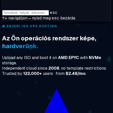
esc
↑↓
navigáljon
↵
nyisd meg
esc
bezárás
💿
EGYEDI ISO VPS HOSTING
Az Ön operációs rendszer képe,
hardverünk.
Upload any ISO and boot it on
AMD EPYC
with
NVMe
storage.
Independent cloud since
2008
, no template restrictions.
Trusted by
122,000+
users · from
$2.48/mo
.