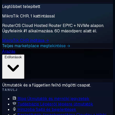
Legtöbbet telepített
MikroTik CHR, 1 kattintással
RouterOS Cloud Hosted Router EPYC + NVMe alapon.
Ügyfeleink #1 alkalmazása. 60 másodperc alatt él.
MikroTik CHR indítása →
Teljes marketplace megtekintése →
Árazás
Erőforrások
Útmutatók és a független felhő mögötti csapat.
TANULJ
Blog
Útmutatók és mérnöki jegyzetek
Tudásbázis
Lépésről lépésre útmutatók
Hírszoba
Sajtó és bejelentések
Szolgáltatók összehasonlítása
Cloudzy a többi