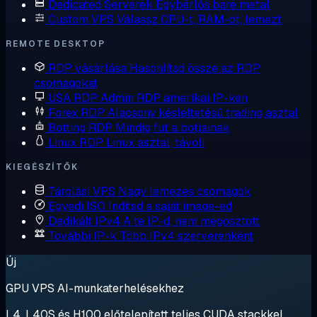
Dedicated Serverek
Egybérlős bare metal
Custom VPS
Válassz CPU-t, RAM-ot, lemezt
REMOTE DESKTOP
RDP vásárlása
Hasonlítsd össze az RDP
csomagokat
USA RDP
Admin RDP amerikai IP-ken
Forex RDP
Alacsony késleltetésű trading asztal
Botting RDP
Mindig fut a botjainak
Linux RDP
Linux asztal, távoli
KIEGÉSZÍTŐK
Tárolási VPS
Nagy lemezes csomagok
Egyedi ISO
Indítsd a saját image-ed
Dedikált IPv4
A te IP-d, nem megosztott
További IP-k
Több IPv4 szerverenként
Új
GPU VPS AI-munkaterhelésekhez
L4, L40S és H100 előtelepített teljes CUDA stackkel.