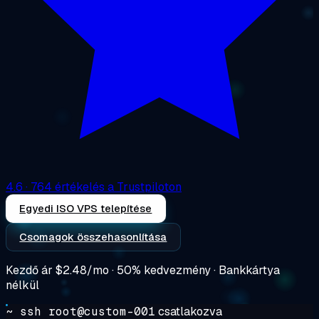
4.6
· 764 értékelés a Trustpiloton
Egyedi ISO VPS telepítése
Csomagok összehasonlítása
Kezdő ár
$2.48/mo
· 50% kedvezmény · Bankkártya
nélkül
~ ssh root@custom-001
csatlakozva