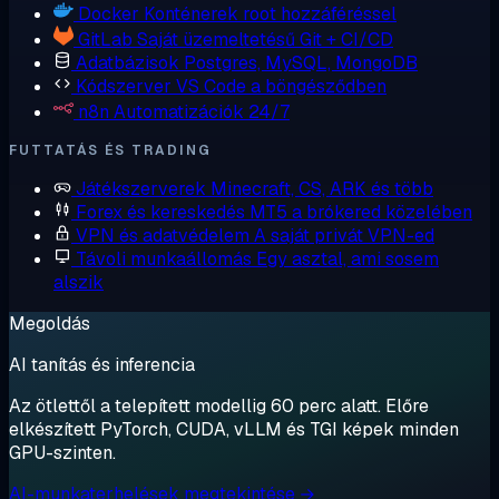
Docker
Konténerek root hozzáféréssel
GitLab
Saját üzemeltetésű Git + CI/CD
Adatbázisok
Postgres, MySQL, MongoDB
Kódszerver
VS Code a böngésződben
n8n
Automatizációk 24/7
FUTTATÁS ÉS TRADING
Játékszerverek
Minecraft, CS, ARK és több
Forex és kereskedés
MT5 a brókered közelében
VPN és adatvédelem
A saját privát VPN-ed
Távoli munkaállomás
Egy asztal, ami sosem
alszik
Megoldás
AI tanítás és inferencia
Az ötlettől a telepített modellig 60 perc alatt. Előre
elkészített PyTorch, CUDA, vLLM és TGI képek minden
GPU-szinten.
AI-munkaterhelések megtekintése →