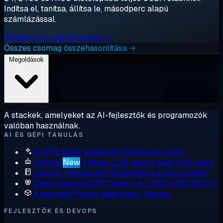
Indítsa el, tanítsa, állítsa le, másodperc alapú
számlázással.
Próbálja ki 1 órán át ingyen →
Összes csomag összehasonlítása →
Megoldások
A stackek, amelyeket az AI-fejlesztők és programozók
valóban használnak.
AI ÉS GÉPI TANULÁS
AI VPS
Előre telepített PyTorch és CUDA
Ollama
New
Futtass LLM-eket a saját VPS-eden
Jupyter Notebooks
Notebookok a szervereden
Deep Learning GPU
Taníts L4, L40S, H100 GPU-n
Anaconda
Python adat-stack, készen
FEJLESZTŐK ÉS DEVOPS