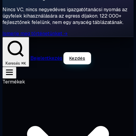
Nincs VC, nincs negyedéves igazgatótanácsi nyomás az
ügyfelek kihasználására az egress díjakon. 122 000+
fejlesztőnek felelünk, nem egy anyacég táblázatának.
Ismerje meg történetünket →
Bejelentkezés
Kezdés
⌘K
Keresés
Termékek