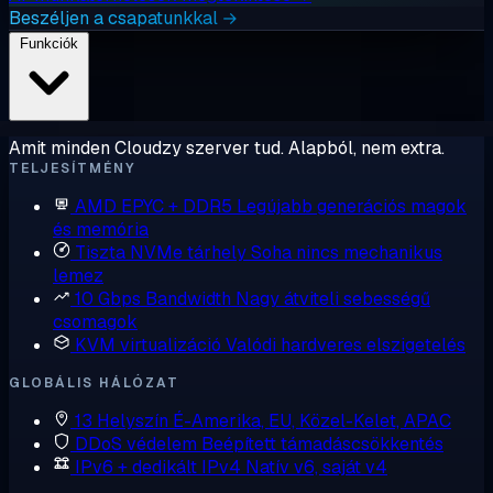
Beszéljen a csapatunkkal →
Funkciók
Amit minden Cloudzy szerver tud. Alapból, nem extra.
TELJESÍTMÉNY
AMD EPYC + DDR5
Legújabb generációs magok
és memória
Tiszta NVMe tárhely
Soha nincs mechanikus
lemez
10 Gbps Bandwidth
Nagy átviteli sebességű
csomagok
KVM virtualizáció
Valódi hardveres elszigetelés
GLOBÁLIS HÁLÓZAT
13 Helyszín
É-Amerika, EU, Közel-Kelet, APAC
DDoS védelem
Beépített támadáscsökkentés
IPv6 + dedikált IPv4
Natív v6, saját v4