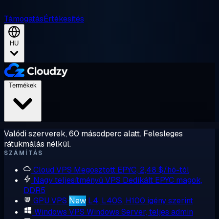
Támogatás
Értékesítés
HU
Termékek
Valódi szerverek, 60 másodperc alatt. Felesleges
rátukmálás nélkül.
SZÁMÍTÁS
Cloud VPS
Megosztott EPYC, 2,48 $/hó-tól
Nagy teljesítményű VPS
Dedikált EPYC magok,
DDR5
GPU VPS
New
L4, L40S, H100 igény szerint
Windows VPS
Windows Server, teljes admin