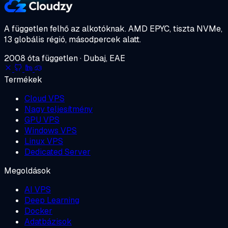
A független felhő az alkotóknak.
AMD EPYC, tiszta NVMe,
13 globális régió, másodpercek alatt.
2008 óta független · Dubaj, EAE
Termékek
Cloud VPS
Nagy teljesítmény
GPU VPS
Windows VPS
Linux VPS
Dedicated Server
Megoldások
AI VPS
Deep Learning
Docker
Adatbázisok