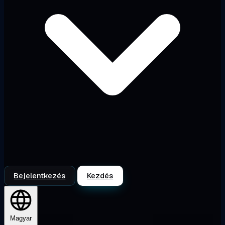
Bejelentkezés
Kezdés
Magyar