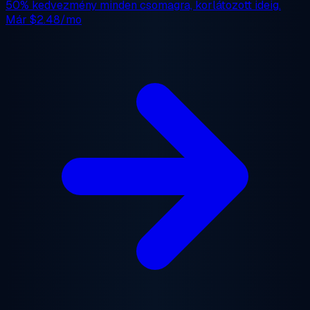
50% kedvezmény
minden csomagra, korlátozott ideig.
Már
$2.48/mo