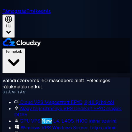
Támogatás
Értékesítés
HU
Termékek
Valódi szerverek, 60 másodperc alatt. Felesleges
rátukmálás nélkül.
SZÁMÍTÁS
Cloud VPS
Megosztott EPYC, 2,48 $/hó-tól
Nagy teljesítményű VPS
Dedikált EPYC magok,
DDR5
GPU VPS
New
L4, L40S, H100 igény szerint
Windows VPS
Windows Server, teljes admin