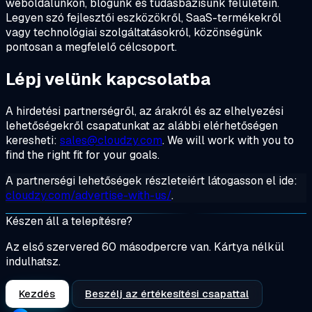
weboldalunkon, blogunk és tudásbázisunk felületein.
Legyen szó fejlesztői eszközökről, SaaS-termékekről
vagy technológiai szolgáltatásokról, közönségünk
pontosan a megfelelő célcsoport.
Lépj velünk kapcsolatba
A hirdetési partnerségről, az árakról és az elhelyezési
lehetőségekről csapatunkat az alábbi elérhetőségen
keresheti:
sales@cloudzy.com
. We will work with you to
find the right fit for your goals.
A partnerségi lehetőségek részleteiért látogasson el ide:
cloudzy.com/advertise-with-us/
.
Készen áll a telepítésre?
Az első szervered 60 másodpercre van. Kártya nélkül
indulhatsz.
Kezdés
Beszélj az értékesítési csapattal