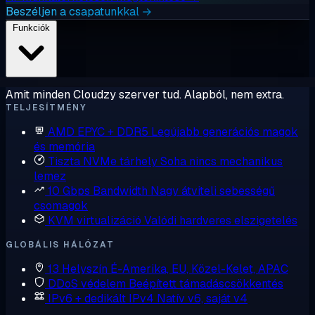
Beszéljen a csapatunkkal →
Funkciók
Amit minden Cloudzy szerver tud. Alapból, nem extra.
TELJESÍTMÉNY
AMD EPYC + DDR5
Legújabb generációs magok
és memória
Tiszta NVMe tárhely
Soha nincs mechanikus
lemez
10 Gbps Bandwidth
Nagy átviteli sebességű
csomagok
KVM virtualizáció
Valódi hardveres elszigetelés
GLOBÁLIS HÁLÓZAT
13 Helyszín
É-Amerika, EU, Közel-Kelet, APAC
DDoS védelem
Beépített támadáscsökkentés
IPv6 + dedikált IPv4
Natív v6, saját v4