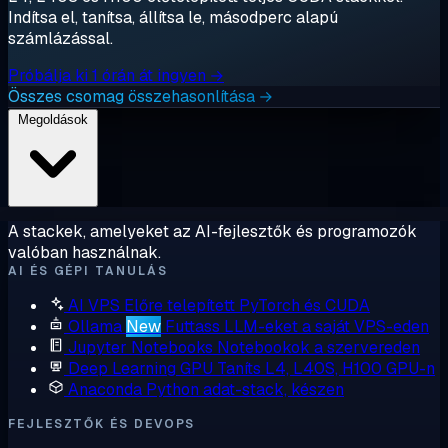
Indítsa el, tanítsa, állítsa le, másodperc alapú
számlázással.
Próbálja ki 1 órán át ingyen →
Összes csomag összehasonlítása →
Megoldások
A stackek, amelyeket az AI-fejlesztők és programozók
valóban használnak.
AI ÉS GÉPI TANULÁS
AI VPS
Előre telepített PyTorch és CUDA
Ollama
New
Futtass LLM-eket a saját VPS-eden
Jupyter Notebooks
Notebookok a szervereden
Deep Learning GPU
Taníts L4, L40S, H100 GPU-n
Anaconda
Python adat-stack, készen
FEJLESZTŐK ÉS DEVOPS