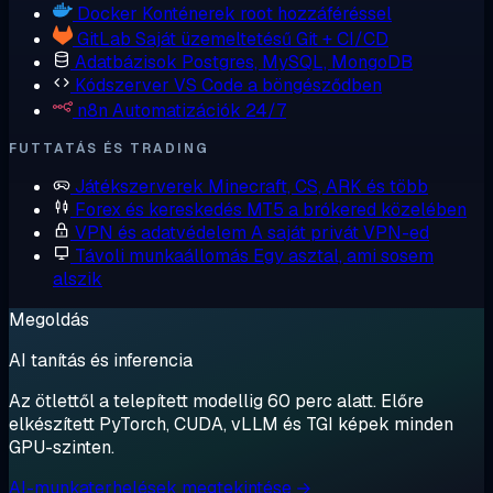
Docker
Konténerek root hozzáféréssel
GitLab
Saját üzemeltetésű Git + CI/CD
Adatbázisok
Postgres, MySQL, MongoDB
Kódszerver
VS Code a böngésződben
n8n
Automatizációk 24/7
FUTTATÁS ÉS TRADING
Játékszerverek
Minecraft, CS, ARK és több
Forex és kereskedés
MT5 a brókered közelében
VPN és adatvédelem
A saját privát VPN-ed
Távoli munkaállomás
Egy asztal, ami sosem
alszik
Megoldás
AI tanítás és inferencia
Az ötlettől a telepített modellig 60 perc alatt. Előre
elkészített PyTorch, CUDA, vLLM és TGI képek minden
GPU-szinten.
AI-munkaterhelések megtekintése →