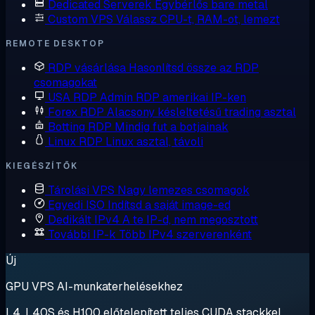
Dedicated Serverek
Egybérlős bare metal
Custom VPS
Válassz CPU-t, RAM-ot, lemezt
REMOTE DESKTOP
RDP vásárlása
Hasonlítsd össze az RDP
csomagokat
USA RDP
Admin RDP amerikai IP-ken
Forex RDP
Alacsony késleltetésű trading asztal
Botting RDP
Mindig fut a botjainak
Linux RDP
Linux asztal, távoli
KIEGÉSZÍTŐK
Tárolási VPS
Nagy lemezes csomagok
Egyedi ISO
Indítsd a saját image-ed
Dedikált IPv4
A te IP-d, nem megosztott
További IP-k
Több IPv4 szerverenként
Új
GPU VPS AI-munkaterhelésekhez
L4, L40S és H100 előtelepített teljes CUDA stackkel.