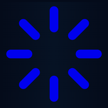
Ugrás a fő tartalomra