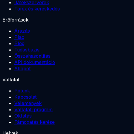
Játékszerverek
Forex és kereskedés
Erőforrások
Árazás
Piac
Blog
Tudásbázis
Összehasonlítás
API dokumentáció
Állapot
Vállalat
Rólunk
Kapcsolat
Vélemények
Vállalati program
Oktatás
Támogatás kérése
Helyek