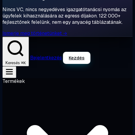
Nincs VC, nincs negyedéves igazgatótanácsi nyomás az
ügyfelek kihasználására az egress díjakon. 122 000+
fejlesztőnek felelünk, nem egy anyacég táblázatának.
Ismerje meg történetünket →
Bejelentkezés
Kezdés
⌘K
Keresés
Termékek