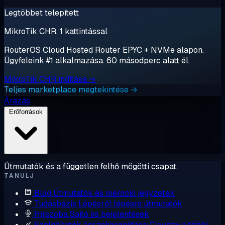
Legtöbbet telepített
MikroTik CHR, 1 kattintással
RouterOS Cloud Hosted Router EPYC + NVMe alapon.
Ügyfeleink #1 alkalmazása. 60 másodperc alatt él.
MikroTik CHR indítása →
Teljes marketplace megtekintése →
Árazás
Erőforrások
Útmutatók és a független felhő mögötti csapat.
TANULJ
Blog
Útmutatók és mérnöki jegyzetek
Tudásbázis
Lépésről lépésre útmutatók
Hírszoba
Sajtó és bejelentések
Szolgáltatók összehasonlítása
Cloudzy a többi