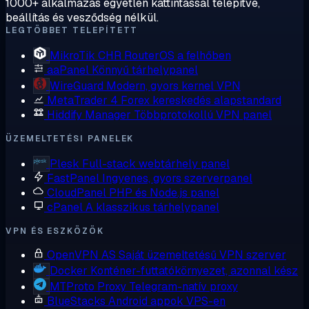
1000+ alkalmazás egyetlen kattintással telepítve,
beállítás és vesződség nélkül.
LEGTÖBBET TELEPÍTETT
MikroTik CHR
RouterOS a felhőben
aaPanel
Könnyű tárhelypanel
WireGuard
Modern, gyors kernel VPN
MetaTrader 4
Forex kereskedés alapstandard
Hiddify Manager
Többprotokollú VPN panel
ÜZEMELTETÉSI PANELEK
Plesk
Full-stack webtárhely panel
FastPanel
Ingyenes, gyors szerverpanel
CloudPanel
PHP és Node.js panel
cPanel
A klasszikus tárhelypanel
VPN ÉS ESZKÖZÖK
OpenVPN AS
Saját üzemeltetésű VPN szerver
Docker
Konténer-futtatókörnyezet, azonnal kész
MTProto Proxy
Telegram-natív proxy
BlueStacks
Android appok VPS-en