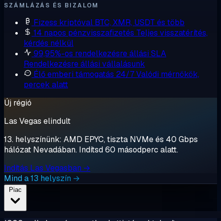
SZÁMLÁZÁS ÉS BIZALOM
Fizess kriptóval
BTC, XMR, USDT és több
14 napos pénzvisszafizetés
Teljes visszatérítés,
kérdés nélkül
99,95%-os rendelkezésre állási SLA
Rendelkezésre állási vállalásunk
Élő emberi támogatás 24/7
Valódi mérnökök,
percek alatt
Új régió
Las Vegas elindult
13. helyszínünk: AMD EPYC, tiszta NVMe és 40 Gbps
hálózat Nevadában. Indítsd 60 másodperc alatt.
Indítás Las Vegasban →
Mind a 13 helyszín →
Piac