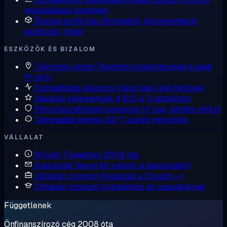
megoldással szemben
Összes erőforrás
Útmutatók, dokumentáció,
eszközök, hírek
ESZKÖZÖK ÉS BIZALOM
Tükrözési nézet
Teszteld a hálózatunkat a saját
IP-dről
Szolgáltatás állapota
Valós idejű elérhetőség
Vásárlói vélemények
4,6/5 a Trustpiloton
Pénzvisszafizetési garancia
14 nap, kérdés nélkül
Támogatás kérése
24/7, valódi mérnökök
VÁLLALAT
Rólunk
Független 2008 óta
Kapcsolat
Vegye fel velünk a kapcsolatot
Vállalati program
Skálázás a Cloudzy-n
Oktatási program
Kutatáshoz és csapatoknak
Függetlenek
Önfinanszírozó cég 2008 óta