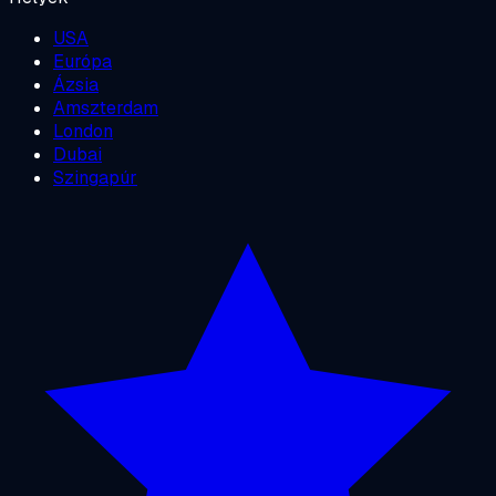
USA
Európa
Ázsia
Amszterdam
London
Dubai
Szingapúr