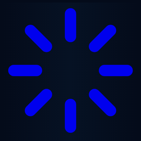
Ugrás a fő tartalomra