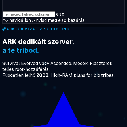
esc
↑↓
navigáljon
↵
nyisd meg
esc
bezárás
🦖
ARK SURVIVAL VPS HOSTING
ARK dedikált szerver,
a te tribod.
Survival Evolved vagy Ascended. Modok, klaszterek,
teljes root-hozzáférés.
Független felhő
2008
. High-RAM plans for big tribes.