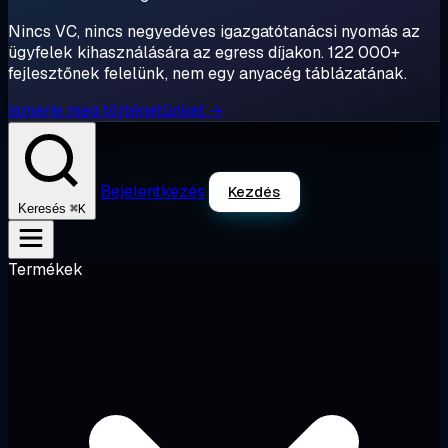
Nincs VC, nincs negyedéves igazgatótanácsi nyomás az
ügyfelek kihasználására az egress díjakon. 122 000+
fejlesztőnek felelünk, nem egy anyacég táblázatának.
Ismerje meg történetünket →
Bejelentkezés
Kezdés
⌘K
Keresés
Termékek