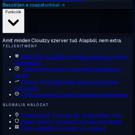
Beszéljen a csapatunkkal →
Funkciók
Amit minden Cloudzy szerver tud. Alapból, nem extra.
TELJESÍTMÉNY
AMD EPYC + DDR5
Legújabb generációs magok
és memória
Tiszta NVMe tárhely
Soha nincs mechanikus
lemez
10 Gbps Bandwidth
Nagy átviteli sebességű
csomagok
KVM virtualizáció
Valódi hardveres elszigetelés
GLOBÁLIS HÁLÓZAT
13 Helyszín
É-Amerika, EU, Közel-Kelet, APAC
DDoS védelem
Beépített támadáscsökkentés
IPv6 + dedikált IPv4
Natív v6, saját v4