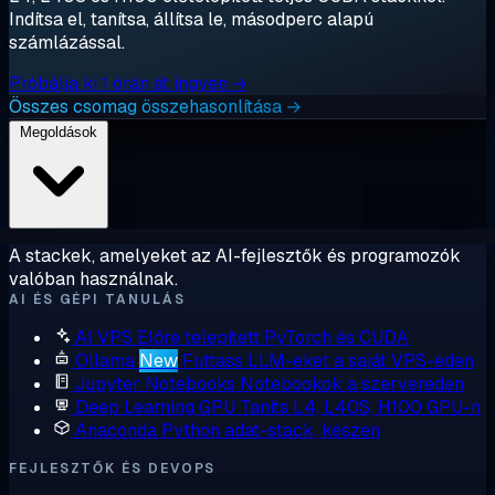
Indítsa el, tanítsa, állítsa le, másodperc alapú
számlázással.
Próbálja ki 1 órán át ingyen →
Összes csomag összehasonlítása →
Megoldások
A stackek, amelyeket az AI-fejlesztők és programozók
valóban használnak.
AI ÉS GÉPI TANULÁS
AI VPS
Előre telepített PyTorch és CUDA
Ollama
New
Futtass LLM-eket a saját VPS-eden
Jupyter Notebooks
Notebookok a szervereden
Deep Learning GPU
Taníts L4, L40S, H100 GPU-n
Anaconda
Python adat-stack, készen
FEJLESZTŐK ÉS DEVOPS