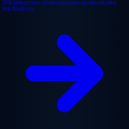
50% kedvezmény
minden csomagra, korlátozott ideig.
Már
$2.48/mo