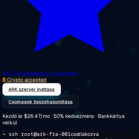
4.6
· 764 értékelés a Trustpiloton
₿
Crypto accepted
ARK szerver indítása
Csomagok összehasonlítása
Kezdő ár
$26.47/mo
· 50% kedvezmény · Bankkártya
nélkül
~ ssh root@ark-fra-001
csatlakozva