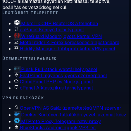
1000+ alkalmazás egyetlen kattintással telepítve,
beállítás és vesződség nélkül.
LEGTÖBBET TELEPÍTETT
MikroTik CHR
RouterOS a felhőben
aaPanel
Könnyű tárhelypanel
WireGuard
Modern, gyors kernel VPN
MetaTrader 4
Forex kereskedés alapstandard
Hiddify Manager
Többprotokollú VPN panel
ÜZEMELTETÉSI PANELEK
Plesk
Full-stack webtárhely panel
FastPanel
Ingyenes, gyors szerverpanel
CloudPanel
PHP és Node.js panel
cPanel
A klasszikus tárhelypanel
VPN ÉS ESZKÖZÖK
OpenVPN AS
Saját üzemeltetésű VPN szerver
Docker
Konténer-futtatókörnyezet, azonnal kész
MTProto Proxy
Telegram-natív proxy
BlueStacks
Android appok VPS-en