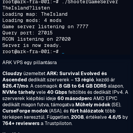
root@ark-fra-001:~#
./ShooterGameServer
TheIsland?listen
Loading map: TheIsland
Loading mods: 4 mods
Game server listening on 7777
Query port: 27015
RCON listening on 27020
Server is now ready.
root@ark-fra-001:~#
_
ARK VPS egy pillantásra
Cloudzy
üzemeltet
ARK: Survival Evolved és
Ascended
dedikált szerverek –
13 régió
, kezdő ár
$26.47/mo
. A csomagok
8 GB to 64 GB DDR5
alapon,
NVMe tárhely
vele
40 Gbps
feltöltés és dedikált IPv4. A
szerverek kiépítési ideje
60 másodperc
AMD EPYC
dedikált magon futva, támogatva
Műhely módok
(SE),
CurseForge modok
(ASA), és
fürt hálózatok
több
térképen keresztül. Független,
2008
, értékelve
4.6/5
by
764+ reviewers
a Trustpiloton.