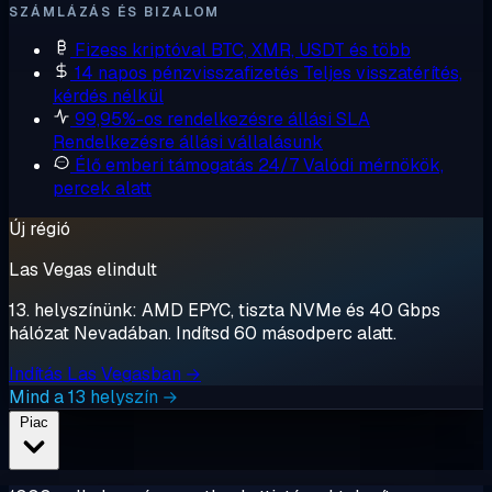
SZÁMLÁZÁS ÉS BIZALOM
Fizess kriptóval
BTC, XMR, USDT és több
14 napos pénzvisszafizetés
Teljes visszatérítés,
kérdés nélkül
99,95%-os rendelkezésre állási SLA
Rendelkezésre állási vállalásunk
Élő emberi támogatás 24/7
Valódi mérnökök,
percek alatt
Új régió
Las Vegas elindult
13. helyszínünk: AMD EPYC, tiszta NVMe és 40 Gbps
hálózat Nevadában. Indítsd 60 másodperc alatt.
Indítás Las Vegasban →
Mind a 13 helyszín →
Piac