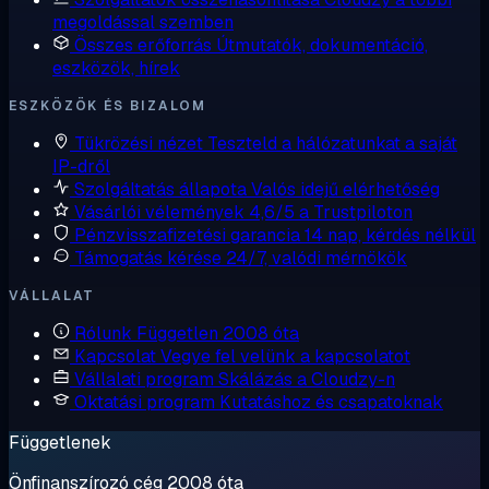
megoldással szemben
Összes erőforrás
Útmutatók, dokumentáció,
eszközök, hírek
ESZKÖZÖK ÉS BIZALOM
Tükrözési nézet
Teszteld a hálózatunkat a saját
IP-dről
Szolgáltatás állapota
Valós idejű elérhetőség
Vásárlói vélemények
4,6/5 a Trustpiloton
Pénzvisszafizetési garancia
14 nap, kérdés nélkül
Támogatás kérése
24/7, valódi mérnökök
VÁLLALAT
Rólunk
Független 2008 óta
Kapcsolat
Vegye fel velünk a kapcsolatot
Vállalati program
Skálázás a Cloudzy-n
Oktatási program
Kutatáshoz és csapatoknak
Függetlenek
Önfinanszírozó cég 2008 óta