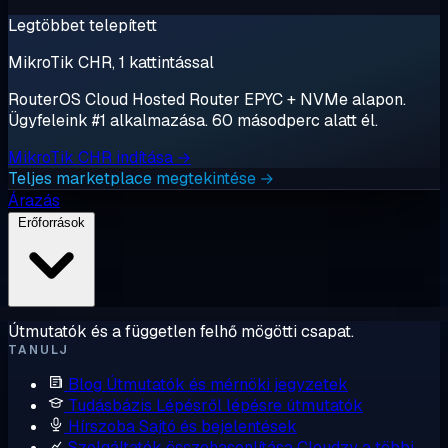
Legtöbbet telepített
MikroTik CHR, 1 kattintással
RouterOS Cloud Hosted Router EPYC + NVMe alapon.
Ügyfeleink #1 alkalmazása. 60 másodperc alatt él.
MikroTik CHR indítása →
Teljes marketplace megtekintése →
Árazás
Erőforrások
Útmutatók és a független felhő mögötti csapat.
TANULJ
Blog
Útmutatók és mérnöki jegyzetek
Tudásbázis
Lépésről lépésre útmutatók
Hírszoba
Sajtó és bejelentések
Szolgáltatók összehasonlítása
Cloudzy a többi