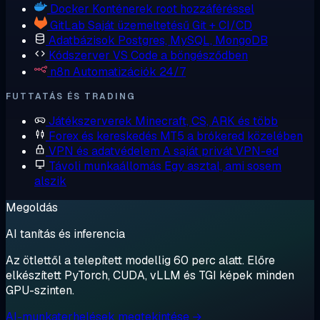
Docker
Konténerek root hozzáféréssel
GitLab
Saját üzemeltetésű Git + CI/CD
Adatbázisok
Postgres, MySQL, MongoDB
Kódszerver
VS Code a böngésződben
n8n
Automatizációk 24/7
FUTTATÁS ÉS TRADING
Játékszerverek
Minecraft, CS, ARK és több
Forex és kereskedés
MT5 a brókered közelében
VPN és adatvédelem
A saját privát VPN-ed
Távoli munkaállomás
Egy asztal, ami sosem
alszik
Megoldás
AI tanítás és inferencia
Az ötlettől a telepített modellig 60 perc alatt. Előre
elkészített PyTorch, CUDA, vLLM és TGI képek minden
GPU-szinten.
AI-munkaterhelések megtekintése →