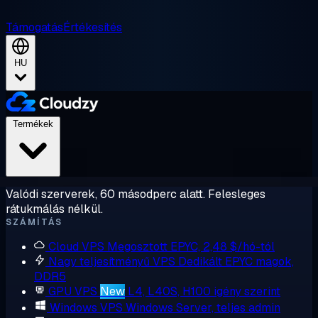
Támogatás
Értékesítés
HU
Termékek
Valódi szerverek, 60 másodperc alatt. Felesleges
rátukmálás nélkül.
SZÁMÍTÁS
Cloud VPS
Megosztott EPYC, 2,48 $/hó-tól
Nagy teljesítményű VPS
Dedikált EPYC magok,
DDR5
GPU VPS
New
L4, L40S, H100 igény szerint
Windows VPS
Windows Server, teljes admin