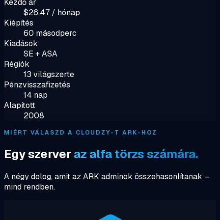
Kezdő ár
$26.47 / hónap
Kiépítés
60 másodperc
Kiadások
SE + ASA
Régiók
13 világszerte
Pénzvisszafizetés
14 nap
Alapított
2008
MIÉRT VÁLASZD A CLOUDZY-T ARK-HOZ
Egy szerver
az alfa törzs számára.
A négy dolog, amit az ARK adminok összehasonlítanak –
mind rendben.