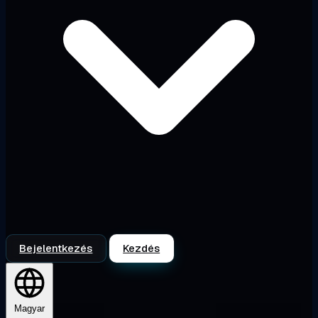
Bejelentkezés
Kezdés
Magyar