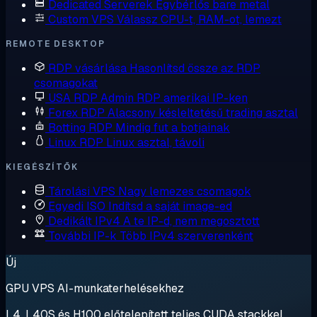
Dedicated Serverek
Egybérlős bare metal
Custom VPS
Válassz CPU-t, RAM-ot, lemezt
REMOTE DESKTOP
RDP vásárlása
Hasonlítsd össze az RDP
csomagokat
USA RDP
Admin RDP amerikai IP-ken
Forex RDP
Alacsony késleltetésű trading asztal
Botting RDP
Mindig fut a botjainak
Linux RDP
Linux asztal, távoli
KIEGÉSZÍTŐK
Tárolási VPS
Nagy lemezes csomagok
Egyedi ISO
Indítsd a saját image-ed
Dedikált IPv4
A te IP-d, nem megosztott
További IP-k
Több IPv4 szerverenként
Új
GPU VPS AI-munkaterhelésekhez
L4, L40S és H100 előtelepített teljes CUDA stackkel.