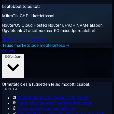
Legtöbbet telepített
MikroTik CHR, 1 kattintással
RouterOS Cloud Hosted Router EPYC + NVMe alapon.
Ügyfeleink #1 alkalmazása. 60 másodperc alatt él.
MikroTik CHR indítása →
Teljes marketplace megtekintése →
Árazás
Erőforrások
Útmutatók és a független felhő mögötti csapat.
TANULJ
Blog
Útmutatók és mérnöki jegyzetek
Tudásbázis
Lépésről lépésre útmutatók
Hírszoba
Sajtó és bejelentések
Szolgáltatók összehasonlítása
Cloudzy a többi