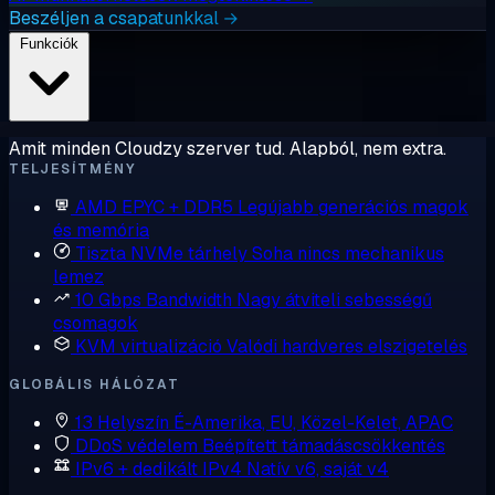
Beszéljen a csapatunkkal →
Funkciók
Amit minden Cloudzy szerver tud. Alapból, nem extra.
TELJESÍTMÉNY
AMD EPYC + DDR5
Legújabb generációs magok
és memória
Tiszta NVMe tárhely
Soha nincs mechanikus
lemez
10 Gbps Bandwidth
Nagy átviteli sebességű
csomagok
KVM virtualizáció
Valódi hardveres elszigetelés
GLOBÁLIS HÁLÓZAT
13 Helyszín
É-Amerika, EU, Közel-Kelet, APAC
DDoS védelem
Beépített támadáscsökkentés
IPv6 + dedikált IPv4
Natív v6, saját v4