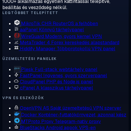
1000+ alkalmazás egyetlen kattintással telepítve,
beállítás és vesződség nélkül.
LEGTÖBBET TELEPÍTETT
MikroTik CHR
RouterOS a felhőben
aaPanel
Könnyű tárhelypanel
WireGuard
Modern, gyors kernel VPN
MetaTrader 4
Forex kereskedés alapstandard
Hiddify Manager
Többprotokollú VPN panel
ÜZEMELTETÉSI PANELEK
Plesk
Full-stack webtárhely panel
FastPanel
Ingyenes, gyors szerverpanel
CloudPanel
PHP és Node.js panel
cPanel
A klasszikus tárhelypanel
VPN ÉS ESZKÖZÖK
OpenVPN AS
Saját üzemeltetésű VPN szerver
Docker
Konténer-futtatókörnyezet, azonnal kész
MTProto Proxy
Telegram-natív proxy
BlueStacks
Android appok VPS-en