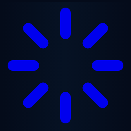
Ugrás a fő tartalomra