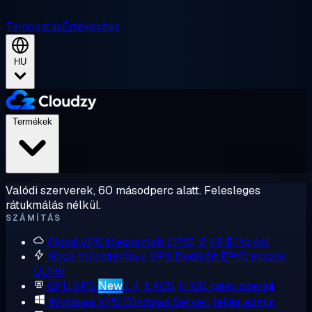
Támogatás
Értékesítés
HU
Termékek
Valódi szerverek, 60 másodperc alatt. Felesleges
rátukmálás nélkül.
SZÁMÍTÁS
Cloud VPS
Megosztott EPYC, 2,48 $/hó-tól
Nagy teljesítményű VPS
Dedikált EPYC magok,
DDR5
GPU VPS
New
L4, L40S, H100 igény szerint
Windows VPS
Windows Server, teljes admin