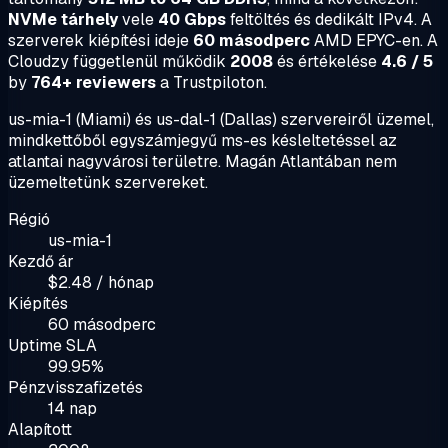
NVMe tárhely
vele
40 Gbps
feltöltés és dedikált IPv4. A
szerverek kiépítési ideje
60 másodperc
AMD EPYC-en. A
Cloudzy függetlenül működik
2008
és értékelése
4.6 / 5
by
764+ reviewers
a Trustpiloton.
us-mia-1 (Miami) és us-dal-1 (Dallas) szervereiről üzemel,
mindkettőből egyszámjegyű ms-es késleltetéssel az
atlantai nagyvárosi területre. Magán Atlantában nem
üzemeltetünk szervereket.
Régió
us-mia-1
Kezdő ár
$2.48 / hónap
Kiépítés
60 másodperc
Uptime SLA
99.95%
Pénzvisszafizetés
14 nap
Alapított