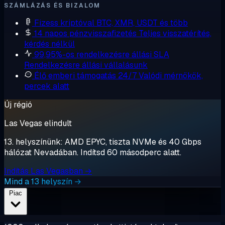
SZÁMLÁZÁS ÉS BIZALOM
Fizess kriptóval
BTC, XMR, USDT és több
14 napos pénzvisszafizetés
Teljes visszatérítés,
kérdés nélkül
99,95%-os rendelkezésre állási SLA
Rendelkezésre állási vállalásunk
Élő emberi támogatás 24/7
Valódi mérnökök,
percek alatt
Új régió
Las Vegas elindult
13. helyszínünk: AMD EPYC, tiszta NVMe és 40 Gbps
hálózat Nevadában. Indítsd 60 másodperc alatt.
Indítás Las Vegasban →
Mind a 13 helyszín →
Piac