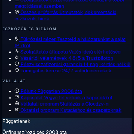
megoldással szemben
Összes erőforrás
Útmutatók, dokumentáció,
eszközök, hírek
ESZKÖZÖK ÉS BIZALOM
Tükrözési nézet
Teszteld a hálózatunkat a saját
IP-dről
Szolgáltatás állapota
Valós idejű elérhetőség
Vásárlói vélemények
4,6/5 a Trustpiloton
Pénzvisszafizetési garancia
14 nap, kérdés nélkül
Támogatás kérése
24/7, valódi mérnökök
VÁLLALAT
Rólunk
Független 2008 óta
Kapcsolat
Vegye fel velünk a kapcsolatot
Vállalati program
Skálázás a Cloudzy-n
Oktatási program
Kutatáshoz és csapatoknak
Függetlenek
Önfinanszírozó cég 2008 óta