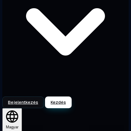
Bejelentkezés
Kezdés
Magyar