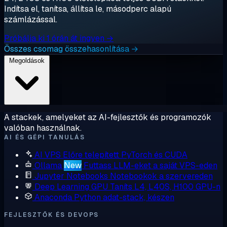
Indítsa el, tanítsa, állítsa le, másodperc alapú
számlázással.
Próbálja ki 1 órán át ingyen →
Összes csomag összehasonlítása →
Megoldások
A stackek, amelyeket az AI-fejlesztők és programozók
valóban használnak.
AI ÉS GÉPI TANULÁS
AI VPS
Előre telepített PyTorch és CUDA
Ollama
New
Futtass LLM-eket a saját VPS-eden
Jupyter Notebooks
Notebookok a szervereden
Deep Learning GPU
Taníts L4, L40S, H100 GPU-n
Anaconda
Python adat-stack, készen
FEJLESZTŐK ÉS DEVOPS