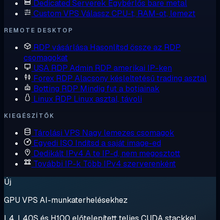
Dedicated Serverek
Egybérlős bare metal
Custom VPS
Válassz CPU-t, RAM-ot, lemezt
REMOTE DESKTOP
RDP vásárlása
Hasonlítsd össze az RDP
csomagokat
USA RDP
Admin RDP amerikai IP-ken
Forex RDP
Alacsony késleltetésű trading asztal
Botting RDP
Mindig fut a botjainak
Linux RDP
Linux asztal, távoli
KIEGÉSZÍTŐK
Tárolási VPS
Nagy lemezes csomagok
Egyedi ISO
Indítsd a saját image-ed
Dedikált IPv4
A te IP-d, nem megosztott
További IP-k
Több IPv4 szerverenként
Új
GPU VPS AI-munkaterhelésekhez
L4, L40S és H100 előtelepített teljes CUDA stackkel.