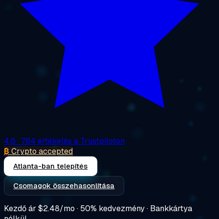
4.6
· 764 értékelés a Trustpiloton
₿
Crypto accepted
Atlanta-ban telepítés
Csomagok összehasonlítása
Kezdő ár
$2.48/mo
· 50% kedvezmény · Bankkártya
nélkül