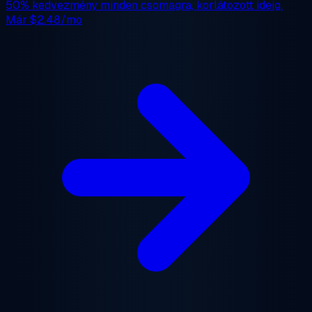
50% kedvezmény
minden csomagra, korlátozott ideig.
Már
$2.48/mo