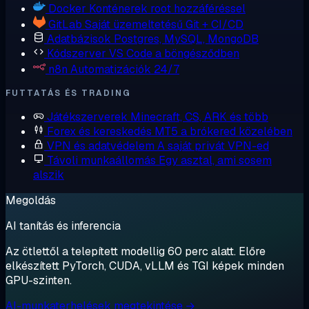
Docker
Konténerek root hozzáféréssel
GitLab
Saját üzemeltetésű Git + CI/CD
Adatbázisok
Postgres, MySQL, MongoDB
Kódszerver
VS Code a böngésződben
n8n
Automatizációk 24/7
FUTTATÁS ÉS TRADING
Játékszerverek
Minecraft, CS, ARK és több
Forex és kereskedés
MT5 a brókered közelében
VPN és adatvédelem
A saját privát VPN-ed
Távoli munkaállomás
Egy asztal, ami sosem
alszik
Megoldás
AI tanítás és inferencia
Az ötlettől a telepített modellig 60 perc alatt. Előre
elkészített PyTorch, CUDA, vLLM és TGI képek minden
GPU-szinten.
AI-munkaterhelések megtekintése →