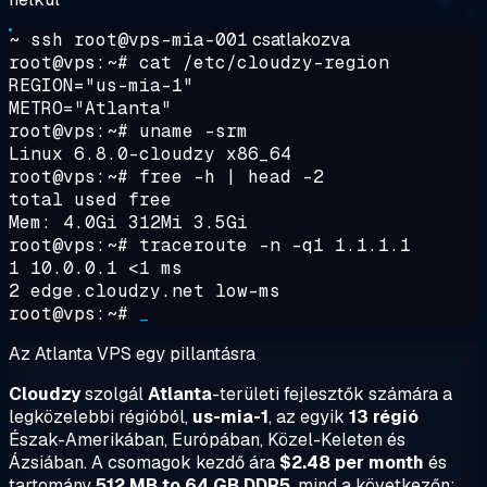
~ ssh root@vps-mia-001
csatlakozva
root@vps:~#
cat /etc/cloudzy-region
REGION="us-mia-1"
METRO="Atlanta"
root@vps:~#
uname -srm
Linux 6.8.0-cloudzy x86_64
root@vps:~#
free -h | head -2
total used free
Mem: 4.0Gi 312Mi 3.5Gi
root@vps:~#
traceroute -n -q1 1.1.1.1
1 10.0.0.1 <1 ms
2 edge.cloudzy.net low-ms
root@vps:~#
_
Az Atlanta VPS egy pillantásra
Cloudzy
szolgál
Atlanta
-területi fejlesztők számára a
legközelebbi régióból,
us-mia-1
, az egyik
13 régió
Észak-Amerikában, Európában, Közel-Keleten és
Ázsiában. A csomagok kezdő ára
$2.48 per month
és
tartomány
512 MB to 64 GB DDR5
, mind a következőn: