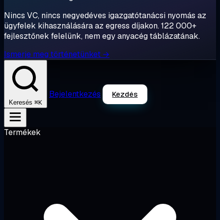
Nincs VC, nincs negyedéves igazgatótanácsi nyomás az
ügyfelek kihasználására az egress díjakon. 122 000+
fejlesztőnek felelünk, nem egy anyacég táblázatának.
Ismerje meg történetünket →
Bejelentkezés
Kezdés
⌘K
Keresés
Termékek