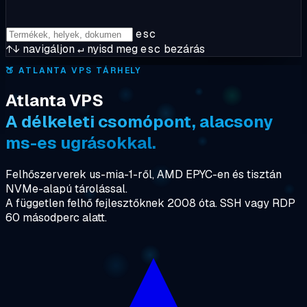
esc
↑↓
navigáljon
↵
nyisd meg
esc
bezárás
🍑
ATLANTA VPS TÁRHELY
Atlanta VPS
A délkeleti csomópont, alacsony
ms-es ugrásokkal.
Felhőszerverek us-mia-1-ről, AMD EPYC-en és tisztán
NVMe-alapú tárolással.
A független felhő fejlesztőknek 2008 óta. SSH vagy RDP
60 másodperc alatt.