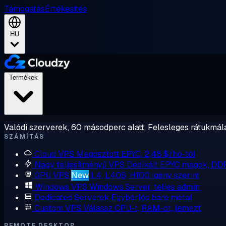
Támogatás
Értékesítés
HU
Termékek
Valódi szerverek, 60 másodperc alatt. Felesleges rátukmálá
SZÁMÍTÁS
Cloud VPS
Megosztott EPYC, 2,48 $/hó-tól
Nagy teljesítményű VPS
Dedikált EPYC magok, DD
GPU VPS
New
L4, L40S, H100 igény szerint
Windows VPS
Windows Server, teljes admin
Dedicated Serverek
Egybérlős bare metal
Custom VPS
Válassz CPU-t, RAM-ot, lemezt
REMOTE DESKTOP