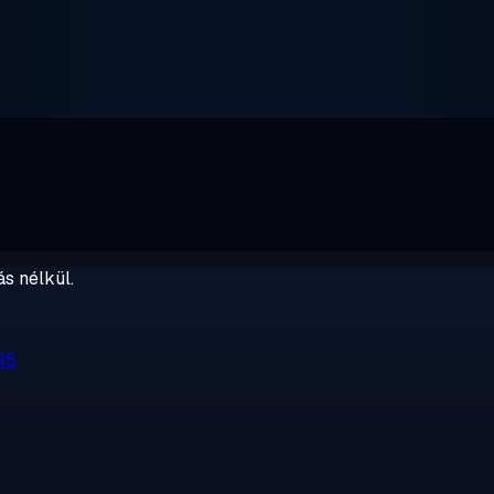
s nélkül.
R5