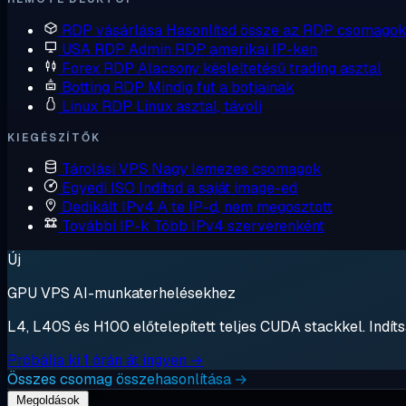
RDP vásárlása
Hasonlítsd össze az RDP csomagok
USA RDP
Admin RDP amerikai IP-ken
Forex RDP
Alacsony késleltetésű trading asztal
Botting RDP
Mindig fut a botjainak
Linux RDP
Linux asztal, távoli
KIEGÉSZÍTŐK
Tárolási VPS
Nagy lemezes csomagok
Egyedi ISO
Indítsd a saját image-ed
Dedikált IPv4
A te IP-d, nem megosztott
További IP-k
Több IPv4 szerverenként
Új
GPU VPS AI-munkaterhelésekhez
L4, L40S és H100 előtelepített teljes CUDA stackkel. Indítsa
Próbálja ki 1 órán át ingyen →
Összes csomag összehasonlítása →
Megoldások