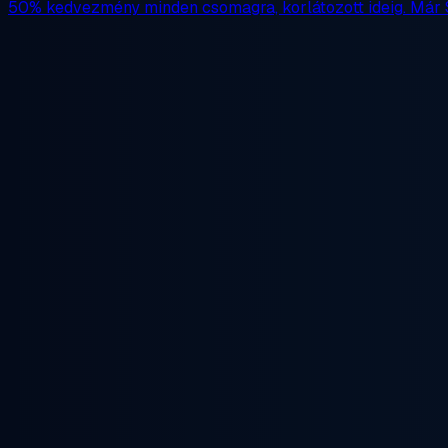
50% kedvezmény
minden csomagra, korlátozott ideig. Már