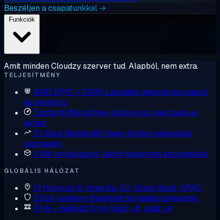
Beszéljen a csapatunkkal →
Funkciók
Amit minden Cloudzy szerver tud. Alapból, nem extra.
TELJESÍTMÉNY
AMD EPYC + DDR5
Legújabb generációs magok
és memória
Tiszta NVMe tárhely
Soha nincs mechanikus
lemez
10 Gbps Bandwidth
Nagy átviteli sebességű
csomagok
KVM virtualizáció
Valódi hardveres elszigetelés
GLOBÁLIS HÁLÓZAT
13 Helyszín
É-Amerika, EU, Közel-Kelet, APAC
DDoS védelem
Beépített támadáscsökkentés
IPv6 + dedikált IPv4
Natív v6, saját v4