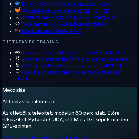
Docker
Konténerek root hozzáféréssel
GitLab
Saját üzemeltetésű Git + CI/CD
Adatbázisok
Postgres, MySQL, MongoDB
Kódszerver
VS Code a böngésződben
n8n
Automatizációk 24/7
FUTTATÁS ÉS TRADING
Játékszerverek
Minecraft, CS, ARK és több
Forex és kereskedés
MT5 a brókered közelében
VPN és adatvédelem
A saját privát VPN-ed
Távoli munkaállomás
Egy asztal, ami sosem
alszik
Megoldás
AI tanítás és inferencia
Az ötlettől a telepített modellig 60 perc alatt. Előre
elkészített PyTorch, CUDA, vLLM és TGI képek minden
GPU-szinten.
AI-munkaterhelések megtekintése →