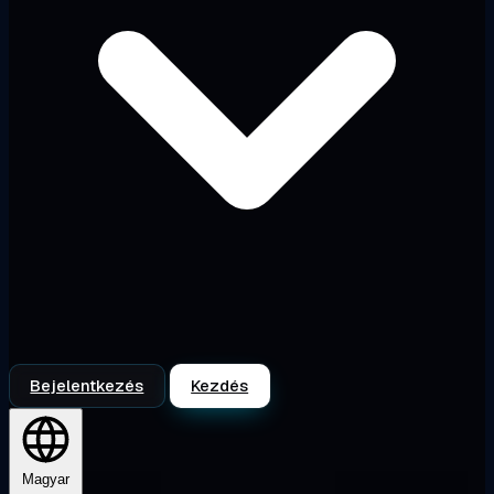
Bejelentkezés
Kezdés
Magyar