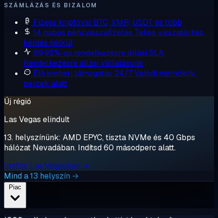
SZÁMLÁZÁS ÉS BIZALOM
Fizess kriptóval
BTC, XMR, USDT és több
14 napos pénzvisszafizetés
Teljes visszatérítés,
kérdés nélkül
99,95%-os rendelkezésre állási SLA
Rendelkezésre állási vállalásunk
Élő emberi támogatás 24/7
Valódi mérnökök,
percek alatt
Új régió
Las Vegas elindult
13. helyszínünk: AMD EPYC, tiszta NVMe és 40 Gbps
hálózat Nevadában. Indítsd 60 másodperc alatt.
Indítás Las Vegasban →
Mind a 13 helyszín →
Piac