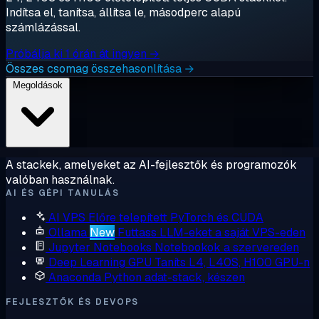
Indítsa el, tanítsa, állítsa le, másodperc alapú
számlázással.
Próbálja ki 1 órán át ingyen →
Összes csomag összehasonlítása →
Megoldások
A stackek, amelyeket az AI-fejlesztők és programozók
valóban használnak.
AI ÉS GÉPI TANULÁS
AI VPS
Előre telepített PyTorch és CUDA
Ollama
New
Futtass LLM-eket a saját VPS-eden
Jupyter Notebooks
Notebookok a szervereden
Deep Learning GPU
Taníts L4, L40S, H100 GPU-n
Anaconda
Python adat-stack, készen
FEJLESZTŐK ÉS DEVOPS