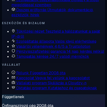
megoldással szemben
Összes erőforrás
Útmutatók, dokumentáció,
eszközök, hírek
ESZKÖZÖK ÉS BIZALOM
Tükrözési nézet
Teszteld a hálózatunkat a saját
IP-dről
Szolgáltatás állapota
Valós idejű elérhetőség
Vásárlói vélemények
4,6/5 a Trustpiloton
Pénzvisszafizetési garancia
14 nap, kérdés nélkül
Támogatás kérése
24/7, valódi mérnökök
VÁLLALAT
Rólunk
Független 2008 óta
Kapcsolat
Vegye fel velünk a kapcsolatot
Vállalati program
Skálázás a Cloudzy-n
Oktatási program
Kutatáshoz és csapatoknak
Függetlenek
Önfinanszírozó cég 2008 óta