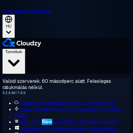
Támogatás
Értékesítés
HU
Termékek
Valódi szerverek, 60 másodperc alatt. Felesleges
rátukmálás nélkül.
SZÁMÍTÁS
Cloud VPS
Megosztott EPYC, 2,48 $/hó-tól
Nagy teljesítményű VPS
Dedikált EPYC magok,
DDR5
GPU VPS
New
L4, L40S, H100 igény szerint
Windows VPS
Windows Server, teljes admin