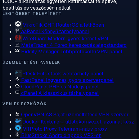
1000+ alkalmazás egyetlen kattintással telepítve,
beállítás és vesződség nélkül.
LEGTÖBBET TELEPÍTETT
MikroTik CHR
RouterOS a felhőben
aaPanel
Könnyű tárhelypanel
WireGuard
Modern, gyors kernel VPN
MetaTrader 4
Forex kereskedés alapstandard
Hiddify Manager
Többprotokollú VPN panel
ÜZEMELTETÉSI PANELEK
Plesk
Full-stack webtárhely panel
FastPanel
Ingyenes, gyors szerverpanel
CloudPanel
PHP és Node.js panel
cPanel
A klasszikus tárhelypanel
VPN ÉS ESZKÖZÖK
OpenVPN AS
Saját üzemeltetésű VPN szerver
Docker
Konténer-futtatókörnyezet, azonnal kész
MTProto Proxy
Telegram-natív proxy
BlueStacks
Android appok VPS-en