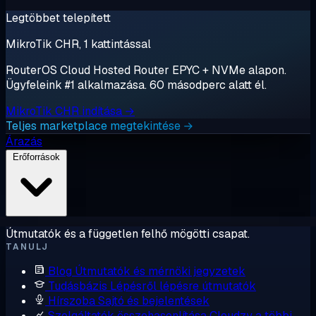
Legtöbbet telepített
MikroTik CHR, 1 kattintással
RouterOS Cloud Hosted Router EPYC + NVMe alapon.
Ügyfeleink #1 alkalmazása. 60 másodperc alatt él.
MikroTik CHR indítása →
Teljes marketplace megtekintése →
Árazás
Erőforrások
Útmutatók és a független felhő mögötti csapat.
TANULJ
Blog
Útmutatók és mérnöki jegyzetek
Tudásbázis
Lépésről lépésre útmutatók
Hírszoba
Sajtó és bejelentések
Szolgáltatók összehasonlítása
Cloudzy a többi