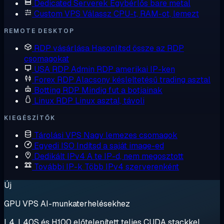
Dedicated Serverek
Egybérlős bare metal
Custom VPS
Válassz CPU-t, RAM-ot, lemezt
REMOTE DESKTOP
RDP vásárlása
Hasonlítsd össze az RDP
csomagokat
USA RDP
Admin RDP amerikai IP-ken
Forex RDP
Alacsony késleltetésű trading asztal
Botting RDP
Mindig fut a botjainak
Linux RDP
Linux asztal, távoli
KIEGÉSZÍTŐK
Tárolási VPS
Nagy lemezes csomagok
Egyedi ISO
Indítsd a saját image-ed
Dedikált IPv4
A te IP-d, nem megosztott
További IP-k
Több IPv4 szerverenként
Új
GPU VPS AI-munkaterhelésekhez
L4, L40S és H100 előtelepített teljes CUDA stackkel.