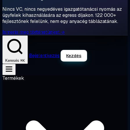
Nincs VC, nincs negyedéves igazgatótanácsi nyomás az
ügyfelek kihasználására az egress díjakon. 122 000+
fejlesztőnek felelünk, nem egy anyacég táblázatának.
Ismerje meg történetünket →
Bejelentkezés
Kezdés
⌘K
Keresés
Termékek