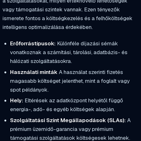
a szolgáltatásokat, milyen értéknövelő lehetőségek
vagy támogatási szintek vannak. Ezen tényezők
ismerete fontos a költségkezelés és a felhőköltségek
intelligens optimalizálása érdekében.
Erőforrástípusok:
Különféle díjazási sémák
vonatkoznak a számítási, tárolási, adatbázis- és
hálózati szolgáltatásokra.
Használati minták
A használat szerinti fizetés
magasabb költséget jelenthet, mint a foglalt vagy
spot példányok.
Hely:
Eltérések az adatközpont helyétől függő
energia-, adó- és egyéb költségek alapján.
Szolgáltatási Szint Megállapodások (SLAs):
A
prémium üzemidő-garancia vagy prémium
támogatási szolgáltatások költségesek lehetnek.