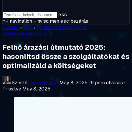
esc
↑↓
navigáljon
↵
nyisd meg
esc
bezárás
Főoldal
›
Blog
›
Felhőarchitektúra és IT
Felhőarchitektúra és IT
Felhő árazási útmutató 2025:
hasonlítsd össze a szolgáltatókat és
optimalizáld a költségeket
Szerző:
Ivy Johnson
·
May 8, 2025
·
6 perc olvasás
·
Frissítve May 8, 2025