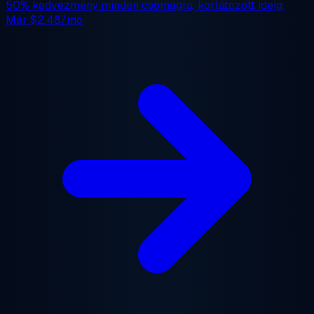
50% kedvezmény
minden csomagra, korlátozott ideig.
Már
$2.48/mo