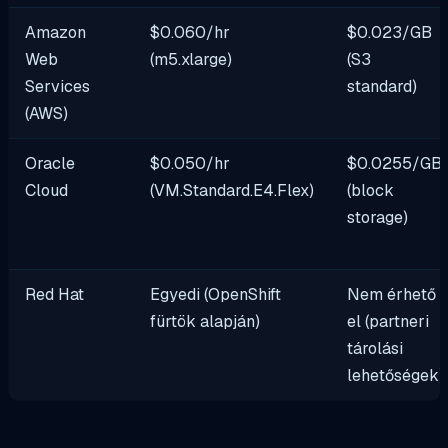
Amazon
$0.060/hr
$0.023/GB
Web
(m5.xlarge)
(S3
Services
standard)
(AWS)
Oracle
$0.050/hr
$0.0255/GB
Cloud
(VM.Standard.E4.Flex)
(block
storage)
Red Hat
Egyedi (OpenShift
Nem érhető
fürtök alapján)
el (partneri
tárolási
lehetőségek)