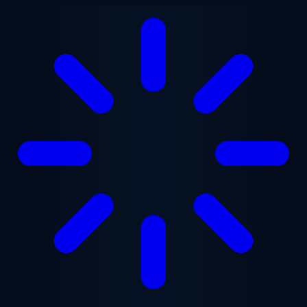
Ugrás a fő tartalomra