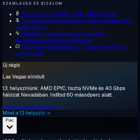
SZÁMLÁZÁS ÉS BIZALOM
Fizess kriptóval
BTC, XMR, USDT és több
14 napos pénzvisszafizetés
Teljes visszatérítés,
kérdés nélkül
99,95%-os rendelkezésre állási SLA
Rendelkezésre állási vállalásunk
Élő emberi támogatás 24/7
Valódi mérnökök,
percek alatt
Új régió
Las Vegas elindult
13. helyszínünk: AMD EPYC, tiszta NVMe és 40 Gbps
hálózat Nevadában. Indítsd 60 másodperc alatt.
Indítás Las Vegasban →
Mind a 13 helyszín →
Piac