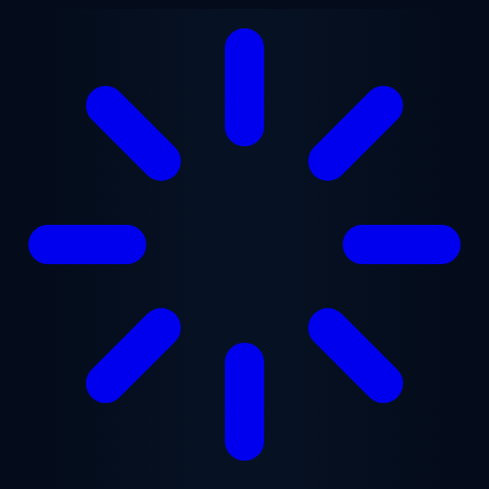
Ugrás a fő tartalomra