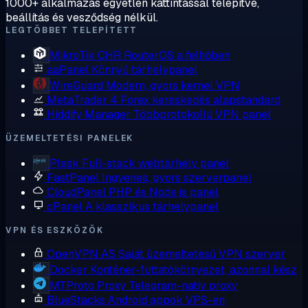
1000+ alkalmazás egyetlen kattintással telepítve,
beállítás és vesződség nélkül.
LEGTÖBBET TELEPÍTETT
MikroTik CHR
RouterOS a felhőben
aaPanel
Könnyű tárhelypanel
WireGuard
Modern, gyors kernel VPN
MetaTrader 4
Forex kereskedés alapstandard
Hiddify Manager
Többprotokollú VPN panel
ÜZEMELTETÉSI PANELEK
Plesk
Full-stack webtárhely panel
FastPanel
Ingyenes, gyors szerverpanel
CloudPanel
PHP és Node.js panel
cPanel
A klasszikus tárhelypanel
VPN ÉS ESZKÖZÖK
OpenVPN AS
Saját üzemeltetésű VPN szerver
Docker
Konténer-futtatókörnyezet, azonnal kész
MTProto Proxy
Telegram-natív proxy
BlueStacks
Android appok VPS-en