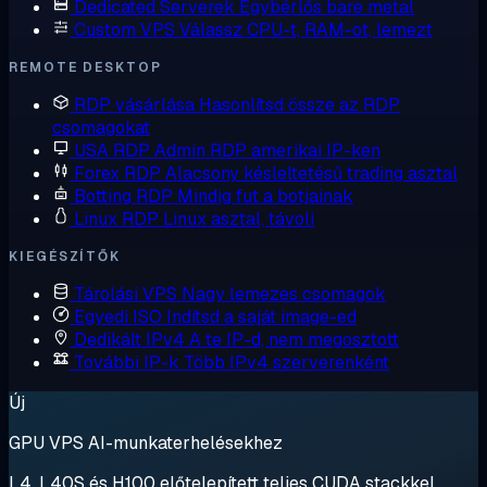
Dedicated Serverek
Egybérlős bare metal
Custom VPS
Válassz CPU-t, RAM-ot, lemezt
REMOTE DESKTOP
RDP vásárlása
Hasonlítsd össze az RDP
csomagokat
USA RDP
Admin RDP amerikai IP-ken
Forex RDP
Alacsony késleltetésű trading asztal
Botting RDP
Mindig fut a botjainak
Linux RDP
Linux asztal, távoli
KIEGÉSZÍTŐK
Tárolási VPS
Nagy lemezes csomagok
Egyedi ISO
Indítsd a saját image-ed
Dedikált IPv4
A te IP-d, nem megosztott
További IP-k
Több IPv4 szerverenként
Új
GPU VPS AI-munkaterhelésekhez
L4, L40S és H100 előtelepített teljes CUDA stackkel.