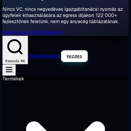
Nincs VC, nincs negyedéves igazgatótanácsi nyomás az
ügyfelek kihasználására az egress díjakon. 122 000+
fejlesztőnek felelünk, nem egy anyacég táblázatának.
Ismerje meg történetünket →
Bejelentkezés
Kezdés
⌘K
Keresés
Termékek