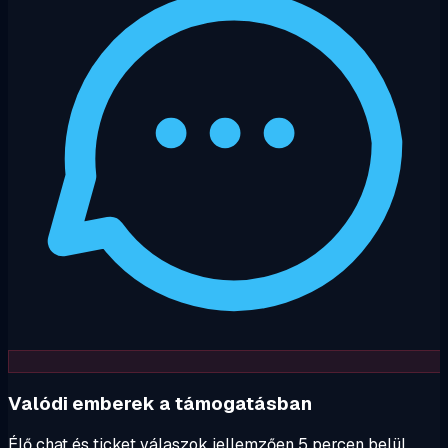
Valódi emberek a támogatásban
Élő chat és ticket válaszok jellemzően 5 percen belül.