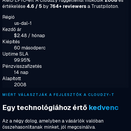
AMD EPYC-en. A Cloudzy függetlenül működik
2008
és
értékelése
4.6 / 5
by
764+ reviewers
a Trustpiloton.
Régió
us-dal-1
Kezdő ár
$2.48 / hónap
Kiépítés
60 másodperc
Uptime SLA
99.95%
Pénzvisszafizetés
14 nap
Alapított
2008
MIÉRT VÁLASZTJÁK A FEJLESZTŐK A CLOUDZY-T
Egy technológiához értő
kedvenc
Az a négy dolog, amelyben a vásárlók valóban
összehasonlítanak minket, jól megcsinálva.