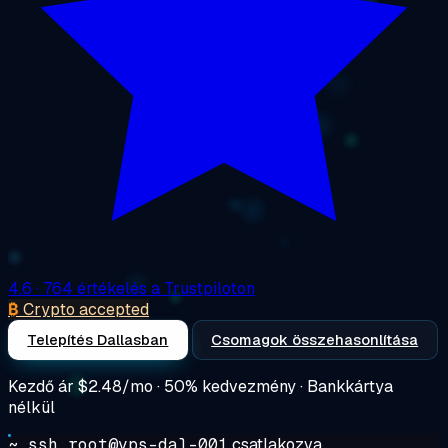
4.6
· 764 értékelés a Trustpiloton
₿
Crypto accepted
Telepítés Dallasban
Csomagok összehasonlítása
Kezdő ár
$2.48/mo
· 50% kedvezmény · Bankkártya
nélkül
~ ssh root@vps-dal-001
csatlakozva