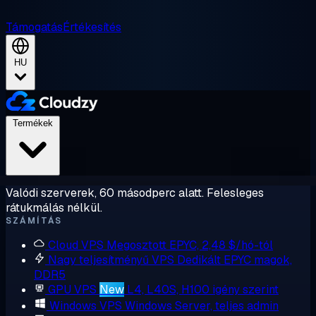
Támogatás
Értékesítés
HU
Termékek
Valódi szerverek, 60 másodperc alatt. Felesleges
rátukmálás nélkül.
SZÁMÍTÁS
Cloud VPS
Megosztott EPYC, 2,48 $/hó-tól
Nagy teljesítményű VPS
Dedikált EPYC magok,
DDR5
GPU VPS
New
L4, L40S, H100 igény szerint
Windows VPS
Windows Server, teljes admin