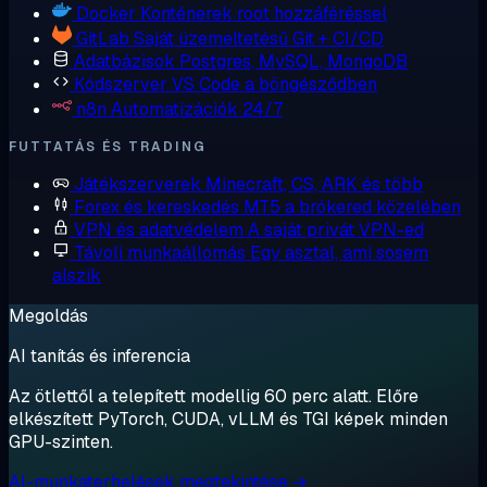
Docker
Konténerek root hozzáféréssel
GitLab
Saját üzemeltetésű Git + CI/CD
Adatbázisok
Postgres, MySQL, MongoDB
Kódszerver
VS Code a böngésződben
n8n
Automatizációk 24/7
FUTTATÁS ÉS TRADING
Játékszerverek
Minecraft, CS, ARK és több
Forex és kereskedés
MT5 a brókered közelében
VPN és adatvédelem
A saját privát VPN-ed
Távoli munkaállomás
Egy asztal, ami sosem
alszik
Megoldás
AI tanítás és inferencia
Az ötlettől a telepített modellig 60 perc alatt. Előre
elkészített PyTorch, CUDA, vLLM és TGI képek minden
GPU-szinten.
AI-munkaterhelések megtekintése →