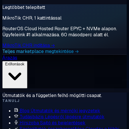
Legtöbbet telepített
MikroTik CHR, 1 kattintással
RouterOS Cloud Hosted Router EPYC + NVMe alapon.
Ügyfeleink #1 alkalmazása. 60 másodperc alatt él.
MikroTik CHR indítása →
Teljes marketplace megtekintése →
Árazás
Erőforrások
Útmutatók és a független felhő mögötti csapat.
TANULJ
Blog
Útmutatók és mérnöki jegyzetek
Tudásbázis
Lépésről lépésre útmutatók
Hírszoba
Sajtó és bejelentések
Szolgáltatók összehasonlítása
Cloudzy a többi