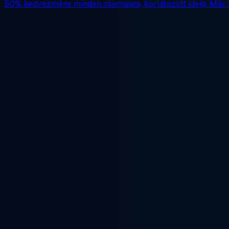
50% kedvezmény
minden csomagra, korlátozott ideig. Már