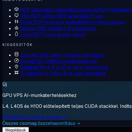
RDP vásárlása
Hasonlítsd össze az RDP csomagok
USA RDP
Admin RDP amerikai IP-ken
Forex RDP
Alacsony késleltetésű trading asztal
Botting RDP
Mindig fut a botjainak
Linux RDP
Linux asztal, távoli
KIEGÉSZÍTŐK
Tárolási VPS
Nagy lemezes csomagok
Egyedi ISO
Indítsd a saját image-ed
Dedikált IPv4
A te IP-d, nem megosztott
További IP-k
Több IPv4 szerverenként
Új
GPU VPS AI-munkaterhelésekhez
L4, L40S és H100 előtelepített teljes CUDA stackkel. Indítsa
Próbálja ki 1 órán át ingyen →
Összes csomag összehasonlítása →
Megoldások