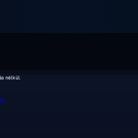
s nélkül.
R5