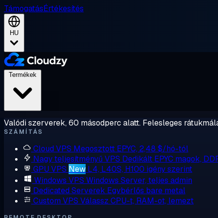
Támogatás
Értékesítés
HU
Termékek
Valódi szerverek, 60 másodperc alatt. Felesleges rátukmálá
SZÁMÍTÁS
Cloud VPS
Megosztott EPYC, 2,48 $/hó-tól
Nagy teljesítményű VPS
Dedikált EPYC magok, DD
GPU VPS
New
L4, L40S, H100 igény szerint
Windows VPS
Windows Server, teljes admin
Dedicated Serverek
Egybérlős bare metal
Custom VPS
Válassz CPU-t, RAM-ot, lemezt
REMOTE DESKTOP