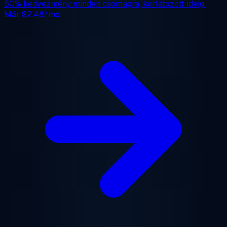
50% kedvezmény
minden csomagra, korlátozott ideig.
Már
$2.48/mo