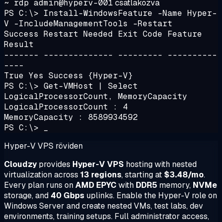
~ rdp admin@hyperv-001
csatlakozva
PS C:\> Install-WindowsFeature -Name Hyper-
V -IncludeManagementTools -Restart
Success Restart Needed Exit Code Feature
Result
------- -------------- --------- ----------
----
True Yes Success {Hyper-V}
PS C:\> Get-VMHost | Select
LogicalProcessorCount, MemoryCapacity
LogicalProcessorCount : 4
MemoryCapacity : 8589934592
PS C:\> _
Hyper-V VPS röviden
Cloudzy
provides
Hyper-V VPS
hosting with nested
virtualization across
13 regions
, starting at
$3.48/mo
.
Every plan runs on
AMD EPYC
with
DDR5
memory,
NVMe
storage, and
40 Gbps
uplinks. Enable the Hyper-V role on
Windows Server and create nested VMs, test labs, dev
environments, training setups. Full administrator access,