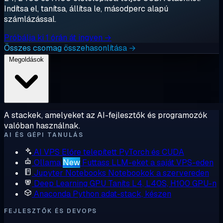
Indítsa el, tanítsa, állítsa le, másodperc alapú
számlázással.
Próbálja ki 1 órán át ingyen →
Összes csomag összehasonlítása →
Megoldások
A stackek, amelyeket az AI-fejlesztők és programozók
valóban használnak.
AI ÉS GÉPI TANULÁS
AI VPS
Előre telepített PyTorch és CUDA
Ollama
New
Futtass LLM-eket a saját VPS-eden
Jupyter Notebooks
Notebookok a szervereden
Deep Learning GPU
Taníts L4, L40S, H100 GPU-n
Anaconda
Python adat-stack, készen
FEJLESZTŐK ÉS DEVOPS