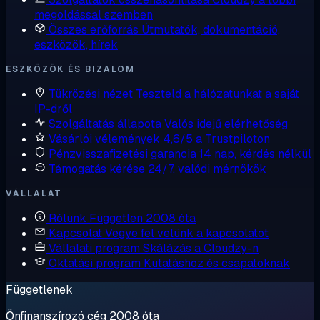
megoldással szemben
Összes erőforrás
Útmutatók, dokumentáció,
eszközök, hírek
ESZKÖZÖK ÉS BIZALOM
Tükrözési nézet
Teszteld a hálózatunkat a saját
IP-dről
Szolgáltatás állapota
Valós idejű elérhetőség
Vásárlói vélemények
4,6/5 a Trustpiloton
Pénzvisszafizetési garancia
14 nap, kérdés nélkül
Támogatás kérése
24/7, valódi mérnökök
VÁLLALAT
Rólunk
Független 2008 óta
Kapcsolat
Vegye fel velünk a kapcsolatot
Vállalati program
Skálázás a Cloudzy-n
Oktatási program
Kutatáshoz és csapatoknak
Függetlenek
Önfinanszírozó cég 2008 óta