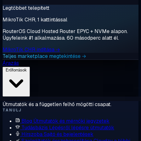
Legtöbbet telepített
MikroTik CHR, 1 kattintással
RouterOS Cloud Hosted Router EPYC + NVMe alapon.
Ügyfeleink #1 alkalmazása. 60 másodperc alatt él.
MikroTik CHR indítása →
Teljes marketplace megtekintése →
Árazás
Erőforrások
Útmutatók és a független felhő mögötti csapat.
TANULJ
Blog
Útmutatók és mérnöki jegyzetek
Tudásbázis
Lépésről lépésre útmutatók
Hírszoba
Sajtó és bejelentések
Szolgáltatók összehasonlítása
Cloudzy a többi