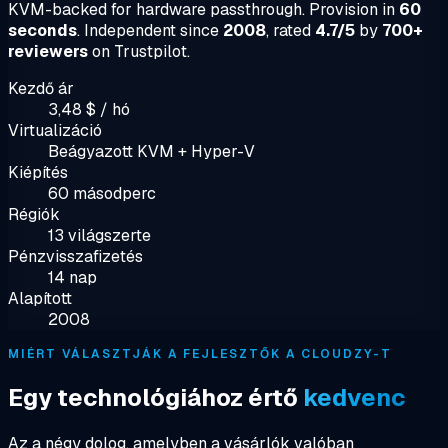
KVM-backed for hardware passthrough. Provision in
60
seconds
. Independent since
2008
, rated
4.7/5
by
700+
reviewers
on Trustpilot.
Kezdő ár
3,48 $ / hó
Virtualizáció
Beágyazott KVM + Hyper-V
Kiépítés
60 másodperc
Régiók
13 világszerte
Pénzvisszafizetés
14 nap
Alapított
2008
MIÉRT VÁLASZTJÁK A FEJLESZTŐK A CLOUDZY-T
Egy technológiához értő
kedvenc
Az a négy dolog, amelyben a vásárlók valóban