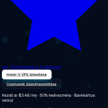
4.6
· 764 értékelés a Trustpiloton
Hyper-V VPS telepítése
Csomagok összehasonlítása
Kezdő ár
$3.48/mo
· 50% kedvezmény · Bankkártya
nélkül