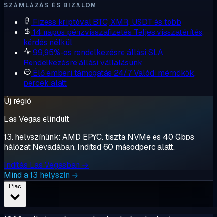
SZÁMLÁZÁS ÉS BIZALOM
Fizess kriptóval
BTC, XMR, USDT és több
14 napos pénzvisszafizetés
Teljes visszatérítés,
kérdés nélkül
99,95%-os rendelkezésre állási SLA
Rendelkezésre állási vállalásunk
Élő emberi támogatás 24/7
Valódi mérnökök,
percek alatt
Új régió
Las Vegas elindult
13. helyszínünk: AMD EPYC, tiszta NVMe és 40 Gbps
hálózat Nevadában. Indítsd 60 másodperc alatt.
Indítás Las Vegasban →
Mind a 13 helyszín →
Piac