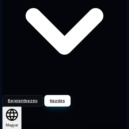
Bejelentkezés
Kezdés
Magyar