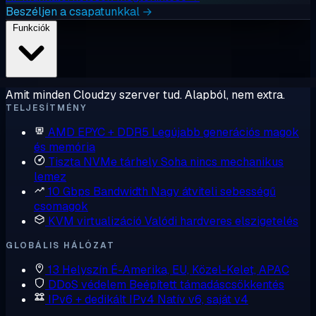
Beszéljen a csapatunkkal →
Funkciók
Amit minden Cloudzy szerver tud. Alapból, nem extra.
TELJESÍTMÉNY
AMD EPYC + DDR5
Legújabb generációs magok
és memória
Tiszta NVMe tárhely
Soha nincs mechanikus
lemez
10 Gbps Bandwidth
Nagy átviteli sebességű
csomagok
KVM virtualizáció
Valódi hardveres elszigetelés
GLOBÁLIS HÁLÓZAT
13 Helyszín
É-Amerika, EU, Közel-Kelet, APAC
DDoS védelem
Beépített támadáscsökkentés
IPv6 + dedikált IPv4
Natív v6, saját v4