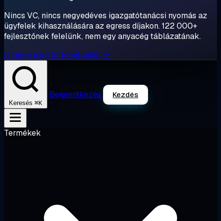
Nincs VC, nincs negyedéves igazgatótanácsi nyomás az
ügyfelek kihasználására az egress díjakon. 122 000+
fejlesztőnek felelünk, nem egy anyacég táblázatának.
Ismerje meg történetünket →
Bejelentkezés
Kezdés
⌘K
Keresés
Termékek