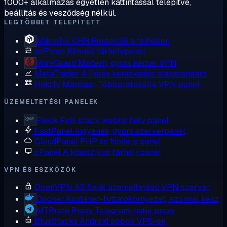
1000+ alkalmazás egyetlen kattintással telepítve,
beállítás és vesződség nélkül.
LEGTÖBBET TELEPÍTETT
MikroTik CHR
RouterOS a felhőben
aaPanel
Könnyű tárhelypanel
WireGuard
Modern, gyors kernel VPN
MetaTrader 4
Forex kereskedés alapstandard
Hiddify Manager
Többprotokollú VPN panel
ÜZEMELTETÉSI PANELEK
Plesk
Full-stack webtárhely panel
FastPanel
Ingyenes, gyors szerverpanel
CloudPanel
PHP és Node.js panel
cPanel
A klasszikus tárhelypanel
VPN ÉS ESZKÖZÖK
OpenVPN AS
Saját üzemeltetésű VPN szerver
Docker
Konténer-futtatókörnyezet, azonnal kész
MTProto Proxy
Telegram-natív proxy
BlueStacks
Android appok VPS-en