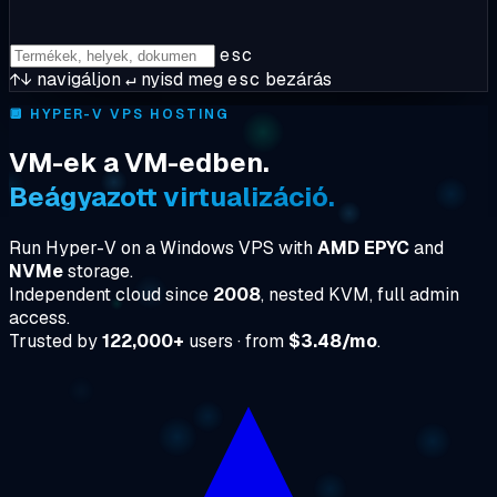
esc
↑↓
navigáljon
↵
nyisd meg
esc
bezárás
🔲
HYPER-V VPS HOSTING
VM-ek a VM-edben.
Beágyazott virtualizáció.
Run Hyper-V on a Windows VPS with
AMD EPYC
and
NVMe
storage.
Independent cloud since
2008
, nested KVM, full admin
access.
Trusted by
122,000+
users · from
$3.48/mo
.