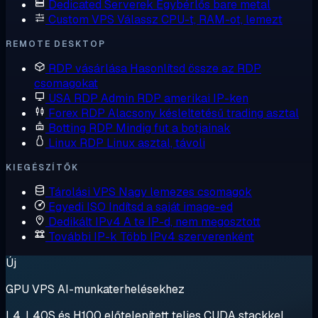
Dedicated Serverek
Egybérlős bare metal
Custom VPS
Válassz CPU-t, RAM-ot, lemezt
REMOTE DESKTOP
RDP vásárlása
Hasonlítsd össze az RDP
csomagokat
USA RDP
Admin RDP amerikai IP-ken
Forex RDP
Alacsony késleltetésű trading asztal
Botting RDP
Mindig fut a botjainak
Linux RDP
Linux asztal, távoli
KIEGÉSZÍTŐK
Tárolási VPS
Nagy lemezes csomagok
Egyedi ISO
Indítsd a saját image-ed
Dedikált IPv4
A te IP-d, nem megosztott
További IP-k
Több IPv4 szerverenként
Új
GPU VPS AI-munkaterhelésekhez
L4, L40S és H100 előtelepített teljes CUDA stackkel.