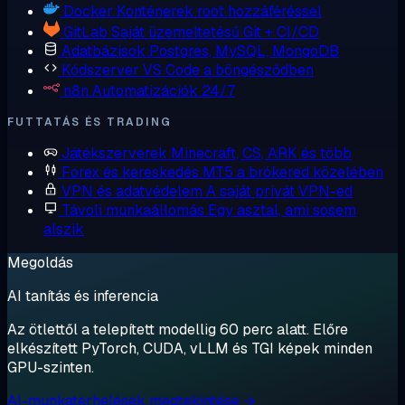
Docker
Konténerek root hozzáféréssel
GitLab
Saját üzemeltetésű Git + CI/CD
Adatbázisok
Postgres, MySQL, MongoDB
Kódszerver
VS Code a böngésződben
n8n
Automatizációk 24/7
FUTTATÁS ÉS TRADING
Játékszerverek
Minecraft, CS, ARK és több
Forex és kereskedés
MT5 a brókered közelében
VPN és adatvédelem
A saját privát VPN-ed
Távoli munkaállomás
Egy asztal, ami sosem
alszik
Megoldás
AI tanítás és inferencia
Az ötlettől a telepített modellig 60 perc alatt. Előre
elkészített PyTorch, CUDA, vLLM és TGI képek minden
GPU-szinten.
AI-munkaterhelések megtekintése →