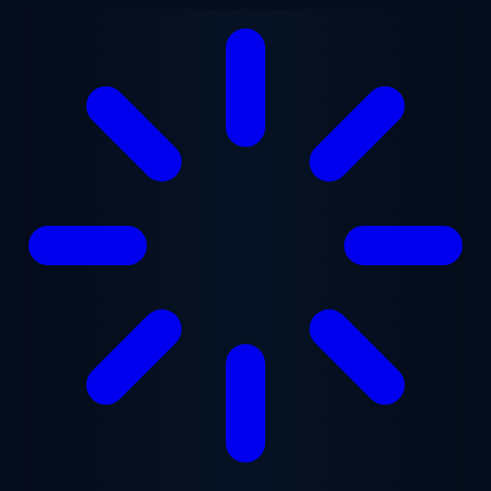
Ugrás a fő tartalomra