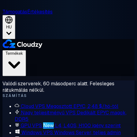
Támogatás
Értékesítés
HU
Termékek
Valódi szerverek, 60 másodperc alatt. Felesleges
rátukmálás nélkül.
SZÁMÍTÁS
Cloud VPS
Megosztott EPYC, 2,48 $/hó-tól
Nagy teljesítményű VPS
Dedikált EPYC magok,
DDR5
GPU VPS
New
L4, L40S, H100 igény szerint
Windows VPS
Windows Server, teljes admin