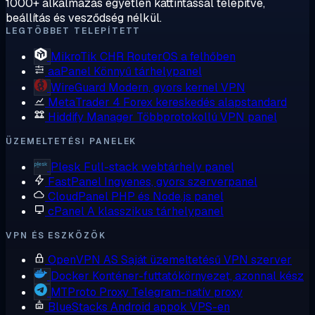
1000+ alkalmazás egyetlen kattintással telepítve,
beállítás és vesződség nélkül.
LEGTÖBBET TELEPÍTETT
MikroTik CHR
RouterOS a felhőben
aaPanel
Könnyű tárhelypanel
WireGuard
Modern, gyors kernel VPN
MetaTrader 4
Forex kereskedés alapstandard
Hiddify Manager
Többprotokollú VPN panel
ÜZEMELTETÉSI PANELEK
Plesk
Full-stack webtárhely panel
FastPanel
Ingyenes, gyors szerverpanel
CloudPanel
PHP és Node.js panel
cPanel
A klasszikus tárhelypanel
VPN ÉS ESZKÖZÖK
OpenVPN AS
Saját üzemeltetésű VPN szerver
Docker
Konténer-futtatókörnyezet, azonnal kész
MTProto Proxy
Telegram-natív proxy
BlueStacks
Android appok VPS-en