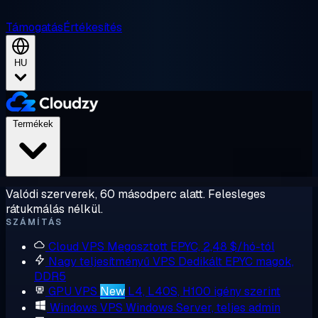
Támogatás
Értékesítés
HU
Termékek
Valódi szerverek, 60 másodperc alatt. Felesleges
rátukmálás nélkül.
SZÁMÍTÁS
Cloud VPS
Megosztott EPYC, 2,48 $/hó-tól
Nagy teljesítményű VPS
Dedikált EPYC magok,
DDR5
GPU VPS
New
L4, L40S, H100 igény szerint
Windows VPS
Windows Server, teljes admin