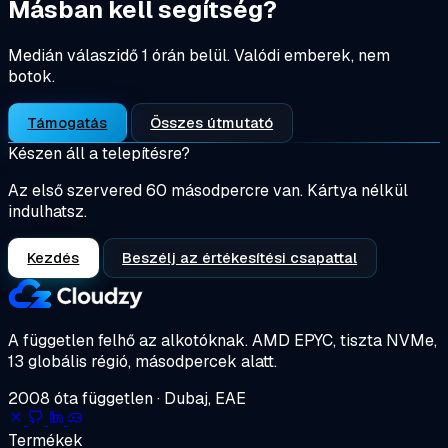
Másban kell segítség?
Medián válaszidő 1 órán belül. Valódi emberek, nem
botok.
Támogatás
Összes útmutató
Készen áll a telepítésre?
Az első szervered 60 másodpercre van. Kártya nélkül
indulhatsz.
Kezdés
Beszélj az értékesítési csapattal
A független felhő az alkotóknak.
AMD EPYC, tiszta NVMe,
13 globális régió, másodpercek alatt.
2008 óta független · Dubaj, EAE
Termékek