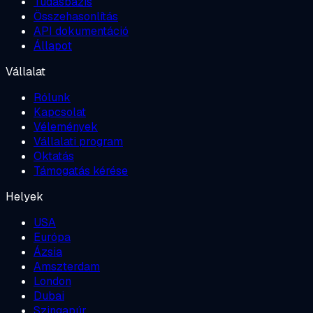
Tudásbázis
Összehasonlítás
API dokumentáció
Állapot
Vállalat
Rólunk
Kapcsolat
Vélemények
Vállalati program
Oktatás
Támogatás kérése
Helyek
USA
Európa
Ázsia
Amszterdam
London
Dubai
Szingapúr