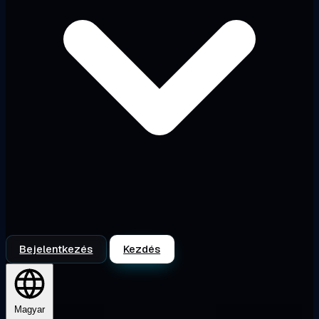
Bejelentkezés
Kezdés
Magyar