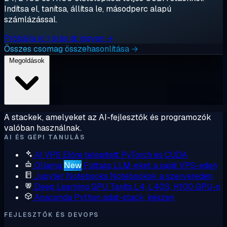
Indítsa el, tanítsa, állítsa le, másodperc alapú
számlázással.
Próbálja ki 1 órán át ingyen →
Összes csomag összehasonlítása →
Megoldások
A stackek, amelyeket az AI-fejlesztők és programozók
valóban használnak.
AI ÉS GÉPI TANULÁS
AI VPS
Előre telepített PyTorch és CUDA
Ollama
New
Futtass LLM-eket a saját VPS-eden
Jupyter Notebooks
Notebookok a szervereden
Deep Learning GPU
Taníts L4, L40S, H100 GPU-n
Anaconda
Python adat-stack, készen
FEJLESZTŐK ÉS DEVOPS