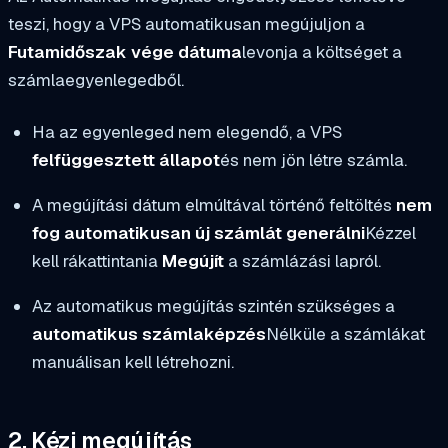
teszi, hogy a VPS automatikusan megújuljon a
Futamidőszak vége dátuma
levonja a költséget a
számlaegyenlegedből.
Ha az egyenleged nem elegendő, a VPS
felfüggesztett állapot
és nem jön létre számla.
A megújítási dátum elmúltával történő feltöltés
nem
fog automatikusan új számlát generálni
Kézzel
kell rákattintania
Megújít
a számlázási lapról.
Az automatikus megújítás szintén szükséges a
automatikus számlaképzés
Nélküle a számlákat
manuálisan kell létrehozni.
2. Kézi megújítás