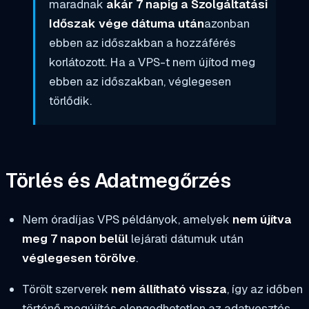
maradnak
akár 7 napig a Szolgáltatási
Időszak vége dátuma után
azonban
ebben az időszakban a hozzáférés
korlátozott. Ha a VPS-t nem újítod meg
ebben az időszakban, véglegesen
törlődik.
Törlés és Adatmegőrzés
Nem óradíjas VPS példányok, amelyek
nem újítva
meg 7 napon belül
lejárati dátumuk után
véglegesen törölve
.
Törölt szerverek
nem állítható vissza
, így az időben
történő megújítás elengedhetetlen az adatvesztés