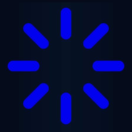
Ugrás a fő tartalomra