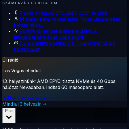
SZÁMLÁZÁS ÉS BIZALOM
Fizess kriptóval
BTC, XMR, USDT és több
14 napos pénzvisszafizetés
Teljes visszatérítés,
kérdés nélkül
99,95%-os rendelkezésre állási SLA
Rendelkezésre állási vállalásunk
Élő emberi támogatás 24/7
Valódi mérnökök,
percek alatt
Új régió
Las Vegas elindult
13. helyszínünk: AMD EPYC, tiszta NVMe és 40 Gbps
hálózat Nevadában. Indítsd 60 másodperc alatt.
Indítás Las Vegasban →
Mind a 13 helyszín →
Piac