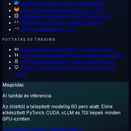
Docker
Konténerek root hozzáféréssel
GitLab
Saját üzemeltetésű Git + CI/CD
Adatbázisok
Postgres, MySQL, MongoDB
Kódszerver
VS Code a böngésződben
n8n
Automatizációk 24/7
FUTTATÁS ÉS TRADING
Játékszerverek
Minecraft, CS, ARK és több
Forex és kereskedés
MT5 a brókered közelében
VPN és adatvédelem
A saját privát VPN-ed
Távoli munkaállomás
Egy asztal, ami sosem
alszik
Megoldás
AI tanítás és inferencia
Az ötlettől a telepített modellig 60 perc alatt. Előre
elkészített PyTorch, CUDA, vLLM és TGI képek minden
GPU-szinten.
AI-munkaterhelések megtekintése →