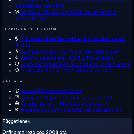
megoldással szemben
Összes erőforrás
Útmutatók, dokumentáció,
eszközök, hírek
ESZKÖZÖK ÉS BIZALOM
Tükrözési nézet
Teszteld a hálózatunkat a saját
IP-dről
Szolgáltatás állapota
Valós idejű elérhetőség
Vásárlói vélemények
4,6/5 a Trustpiloton
Pénzvisszafizetési garancia
14 nap, kérdés nélkül
Támogatás kérése
24/7, valódi mérnökök
VÁLLALAT
Rólunk
Független 2008 óta
Kapcsolat
Vegye fel velünk a kapcsolatot
Vállalati program
Skálázás a Cloudzy-n
Oktatási program
Kutatáshoz és csapatoknak
Függetlenek
Önfinanszírozó cég 2008 óta