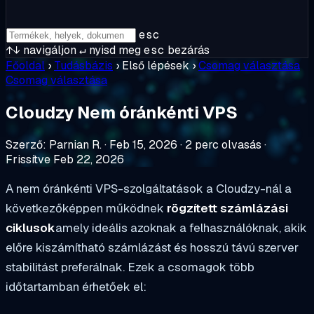
esc
↑↓
navigáljon
↵
nyisd meg
esc
bezárás
Főoldal
›
Tudásbázis
›
Első lépések
›
Csomag választása
Csomag választása
Cloudzy Nem óránkénti VPS
Szerző: Parnian R.
·
Feb 15, 2026
·
2 perc olvasás
·
Frissítve Feb 22, 2026
A nem óránkénti VPS-szolgáltatások a Cloudzy-nál a
következőképpen működnek
rögzített számlázási
ciklusok
amely ideális azoknak a felhasználóknak, akik
előre kiszámítható számlázást és hosszú távú szerver
stabilitást preferálnak. Ezek a csomagok több
időtartamban érhetőek el: