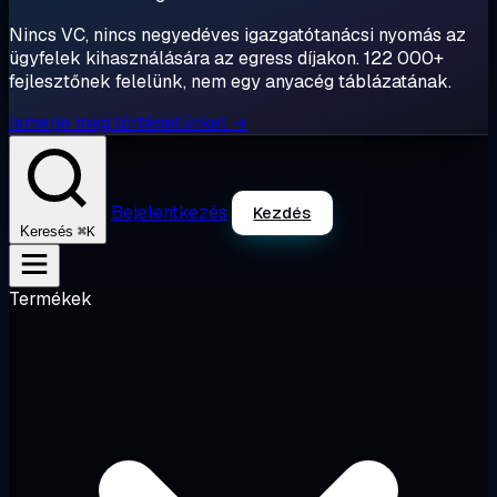
Nincs VC, nincs negyedéves igazgatótanácsi nyomás az
ügyfelek kihasználására az egress díjakon. 122 000+
fejlesztőnek felelünk, nem egy anyacég táblázatának.
Ismerje meg történetünket →
Bejelentkezés
Kezdés
⌘K
Keresés
Termékek