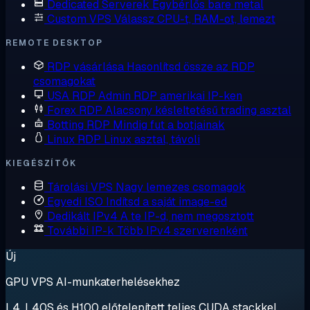
Dedicated Serverek
Egybérlős bare metal
Custom VPS
Válassz CPU-t, RAM-ot, lemezt
REMOTE DESKTOP
RDP vásárlása
Hasonlítsd össze az RDP
csomagokat
USA RDP
Admin RDP amerikai IP-ken
Forex RDP
Alacsony késleltetésű trading asztal
Botting RDP
Mindig fut a botjainak
Linux RDP
Linux asztal, távoli
KIEGÉSZÍTŐK
Tárolási VPS
Nagy lemezes csomagok
Egyedi ISO
Indítsd a saját image-ed
Dedikált IPv4
A te IP-d, nem megosztott
További IP-k
Több IPv4 szerverenként
Új
GPU VPS AI-munkaterhelésekhez
L4, L40S és H100 előtelepített teljes CUDA stackkel.