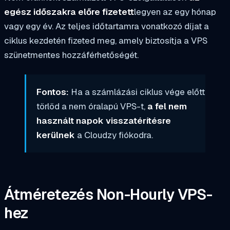
egész időszakra előre fizetett
legyen az egy hónap
vagy egy év. Az teljes időtartamra vonatkozó díjat a
ciklus kezdetén fizeted meg, amely biztosítja a VPS
szünetmentes hozzáférhetőségét.
Fontos:
Ha a számlázási ciklus vége előtt
törlöd a nem óralapú VPS-t,
a fel nem
használt napok visszatérítésre
kerülnek
a Cloudzy fiókodra.
Átméretezés
Non-Hourly VPS-
hez