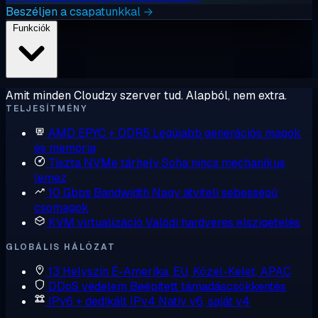
Beszéljen a csapatunkkal →
Funkciók
Amit minden Cloudzy szerver tud. Alapból, nem extra.
TELJESÍTMÉNY
AMD EPYC + DDR5
Legújabb generációs magok
és memória
Tiszta NVMe tárhely
Soha nincs mechanikus
lemez
10 Gbps Bandwidth
Nagy átviteli sebességű
csomagok
KVM virtualizáció
Valódi hardveres elszigetelés
GLOBÁLIS HÁLÓZAT
13 Helyszín
É-Amerika, EU, Közel-Kelet, APAC
DDoS védelem
Beépített támadáscsökkentés
IPv6 + dedikált IPv4
Natív v6, saját v4