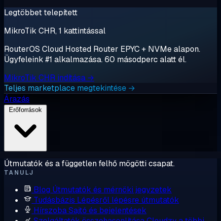
Legtöbbet telepített
MikroTik CHR, 1 kattintással
RouterOS Cloud Hosted Router EPYC + NVMe alapon.
Ügyfeleink #1 alkalmazása. 60 másodperc alatt él.
MikroTik CHR indítása →
Teljes marketplace megtekintése →
Árazás
Erőforrások
Útmutatók és a független felhő mögötti csapat.
TANULJ
Blog
Útmutatók és mérnöki jegyzetek
Tudásbázis
Lépésről lépésre útmutatók
Hírszoba
Sajtó és bejelentések
Szolgáltatók összehasonlítása
Cloudzy a többi