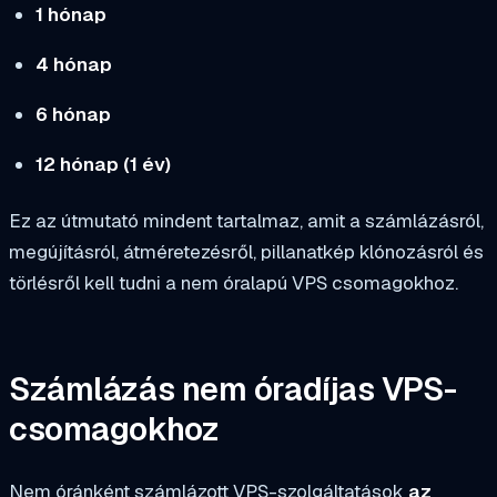
1 hónap
4 hónap
6 hónap
12 hónap (1 év)
Ez az útmutató mindent tartalmaz, amit a számlázásról,
megújításról, átméretezésről, pillanatkép klónozásról és
törlésről kell tudni a nem óralapú VPS csomagokhoz.
Számlázás nem óradíjas VPS-
csomagokhoz
Nem óránként számlázott VPS-szolgáltatások
az