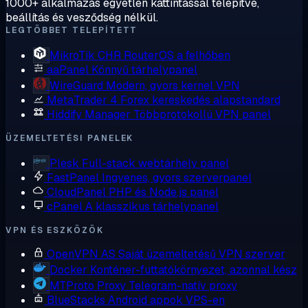
1000+ alkalmazás egyetlen kattintással telepítve,
beállítás és vesződség nélkül.
LEGTÖBBET TELEPÍTETT
MikroTik CHR
RouterOS a felhőben
aaPanel
Könnyű tárhelypanel
WireGuard
Modern, gyors kernel VPN
MetaTrader 4
Forex kereskedés alapstandard
Hiddify Manager
Többprotokollú VPN panel
ÜZEMELTETÉSI PANELEK
Plesk
Full-stack webtárhely panel
FastPanel
Ingyenes, gyors szerverpanel
CloudPanel
PHP és Node.js panel
cPanel
A klasszikus tárhelypanel
VPN ÉS ESZKÖZÖK
OpenVPN AS
Saját üzemeltetésű VPN szerver
Docker
Konténer-futtatókörnyezet, azonnal kész
MTProto Proxy
Telegram-natív proxy
BlueStacks
Android appok VPS-en