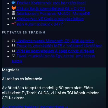
Docker
Konténerek root hozzáféréssel
GitLab
Saját üzemeltetésű Git + CI/CD
Adatbázisok
Postgres, MySQL, MongoDB
Kódszerver
VS Code a böngésződben
n8n
Automatizációk 24/7
FUTTATÁS ÉS TRADING
Játékszerverek
Minecraft, CS, ARK és több
Forex és kereskedés
MT5 a brókered közelében
VPN és adatvédelem
A saját privát VPN-ed
Távoli munkaállomás
Egy asztal, ami sosem
alszik
Megoldás
AI tanítás és inferencia
Az ötlettől a telepített modellig 60 perc alatt. Előre
elkészített PyTorch, CUDA, vLLM és TGI képek minden
GPU-szinten.
AI-munkaterhelések megtekintése →