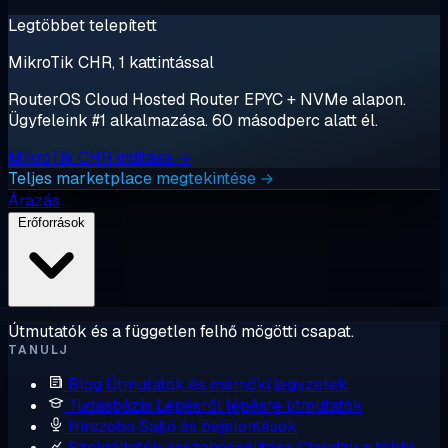
Legtöbbet telepített
MikroTik CHR, 1 kattintással
RouterOS Cloud Hosted Router EPYC + NVMe alapon.
Ügyfeleink #1 alkalmazása. 60 másodperc alatt él.
MikroTik CHR indítása →
Teljes marketplace megtekintése →
Árazás
Erőforrások
Útmutatók és a független felhő mögötti csapat.
TANULJ
Blog
Útmutatók és mérnöki jegyzetek
Tudásbázis
Lépésről lépésre útmutatók
Hírszoba
Sajtó és bejelentések
Szolgáltatók összehasonlítása
Cloudzy a többi