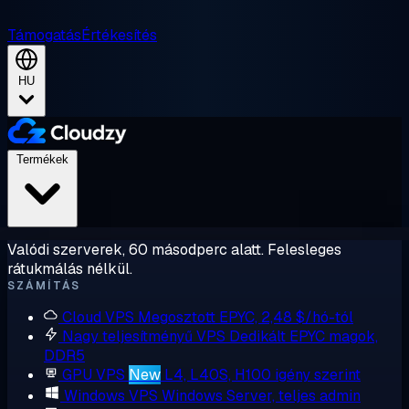
Támogatás
Értékesítés
HU
Termékek
Valódi szerverek, 60 másodperc alatt. Felesleges
rátukmálás nélkül.
SZÁMÍTÁS
Cloud VPS
Megosztott EPYC, 2,48 $/hó-tól
Nagy teljesítményű VPS
Dedikált EPYC magok,
DDR5
GPU VPS
New
L4, L40S, H100 igény szerint
Windows VPS
Windows Server, teljes admin