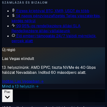
SZÁMLÁZÁS ÉS BIZALOM
Fizess kriptóval
BTC, XMR, USDT és több
14 napos pénzvisszafizetés
Teljes visszatérítés,
kérdés nélkül
99,95%-os rendelkezésre állási SLA
Rendelkezésre állási vállalásunk
Élő emberi támogatás 24/7
Valódi mérnökök,
percek alatt
Új régió
Las Vegas elindult
13. helyszínünk: AMD EPYC, tiszta NVMe és 40 Gbps
hálózat Nevadában. Indítsd 60 másodperc alatt.
Indítás Las Vegasban →
Mind a 13 helyszín →
Piac