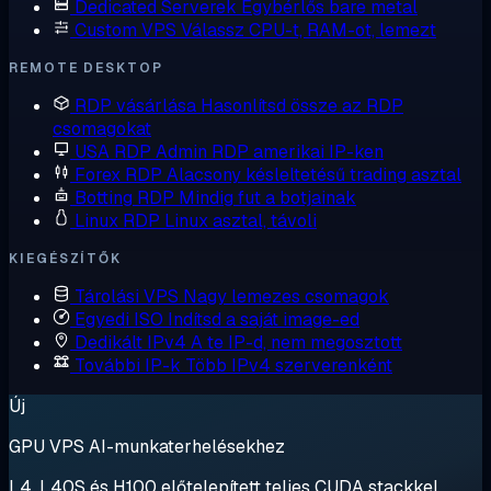
Dedicated Serverek
Egybérlős bare metal
Custom VPS
Válassz CPU-t, RAM-ot, lemezt
REMOTE DESKTOP
RDP vásárlása
Hasonlítsd össze az RDP
csomagokat
USA RDP
Admin RDP amerikai IP-ken
Forex RDP
Alacsony késleltetésű trading asztal
Botting RDP
Mindig fut a botjainak
Linux RDP
Linux asztal, távoli
KIEGÉSZÍTŐK
Tárolási VPS
Nagy lemezes csomagok
Egyedi ISO
Indítsd a saját image-ed
Dedikált IPv4
A te IP-d, nem megosztott
További IP-k
Több IPv4 szerverenként
Új
GPU VPS AI-munkaterhelésekhez
L4, L40S és H100 előtelepített teljes CUDA stackkel.