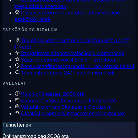
megoldással szemben
Összes erőforrás
Útmutatók, dokumentáció,
eszközök, hírek
ESZKÖZÖK ÉS BIZALOM
Tükrözési nézet
Teszteld a hálózatunkat a saját
IP-dről
Szolgáltatás állapota
Valós idejű elérhetőség
Vásárlói vélemények
4,6/5 a Trustpiloton
Pénzvisszafizetési garancia
14 nap, kérdés nélkül
Támogatás kérése
24/7, valódi mérnökök
VÁLLALAT
Rólunk
Független 2008 óta
Kapcsolat
Vegye fel velünk a kapcsolatot
Vállalati program
Skálázás a Cloudzy-n
Oktatási program
Kutatáshoz és csapatoknak
Függetlenek
Önfinanszírozó cég 2008 óta