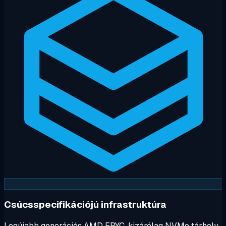
Csúcsspecifikációjú infrastruktúra
Legújabb generációs AMD EPYC, kizárólag NVMe tárhely,