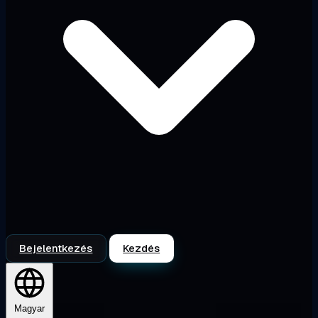
Bejelentkezés
Kezdés
Magyar