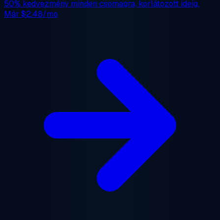
50% kedvezmény
minden csomagra, korlátozott ideig.
Már
$2.48/mo