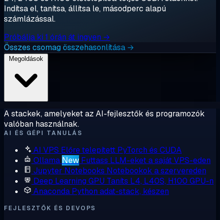
Indítsa el, tanítsa, állítsa le, másodperc alapú
számlázással.
Próbálja ki 1 órán át ingyen →
Összes csomag összehasonlítása →
Megoldások
A stackek, amelyeket az AI-fejlesztők és programozók
valóban használnak.
AI ÉS GÉPI TANULÁS
AI VPS
Előre telepített PyTorch és CUDA
Ollama
New
Futtass LLM-eket a saját VPS-eden
Jupyter Notebooks
Notebookok a szervereden
Deep Learning GPU
Taníts L4, L40S, H100 GPU-n
Anaconda
Python adat-stack, készen
FEJLESZTŐK ÉS DEVOPS