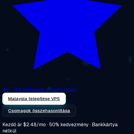
4.6
· 764 értékelés a Trustpiloton
Malaysia telepítése VPS
Csomagok összehasonlítása
Kezdő ár
$2.48/mo
· 50% kedvezmény · Bankkártya
nélkül