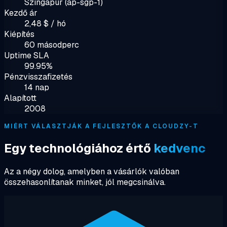
Szingapúr (ap-sgp-1)
Kezdő ár
2,48 $ / hó
Kiépítés
60 másodperc
Uptime SLA
99.95%
Pénzvisszafizetés
14 nap
Alapított
2008
MIÉRT VÁLASZTJÁK A FEJLESZTŐK A CLOUDZY-T
Egy technológiához értő
kedvenc
Az a négy dolog, amelyben a vásárlók valóban
összehasonlítanak minket, jól megcsinálva.