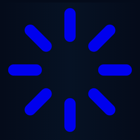
Ugrás a fő tartalomra