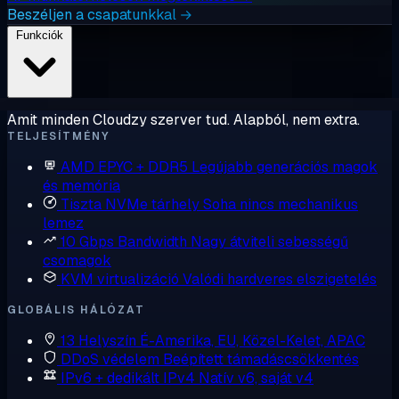
Beszéljen a csapatunkkal →
Funkciók
Amit minden Cloudzy szerver tud. Alapból, nem extra.
TELJESÍTMÉNY
AMD EPYC + DDR5
Legújabb generációs magok
és memória
Tiszta NVMe tárhely
Soha nincs mechanikus
lemez
10 Gbps Bandwidth
Nagy átviteli sebességű
csomagok
KVM virtualizáció
Valódi hardveres elszigetelés
GLOBÁLIS HÁLÓZAT
13 Helyszín
É-Amerika, EU, Közel-Kelet, APAC
DDoS védelem
Beépített támadáscsökkentés
IPv6 + dedikált IPv4
Natív v6, saját v4