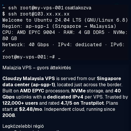
~ ssh root@my-vps-001
csatlakozva
$ ssh root@103.xx.xx.xx
Welcome to Ubuntu 24.04 LTS (GNU/Linux 6.8)
Region: ap-sgp-1 (Singapore → Malaysia)
CPU: AMD EPYC 9004 · RAM: 4 GB DDR5 · NVMe:
80 GB
Network: 40 Gbps · IPv4: dedicated · IPv6:
✓
root@my-vps-001:~# _
Malajzia VPS – gyors áttekintés
Cloudzy Malaysia VPS
is served from our
Singapore
data center (ap-sgp-1)
, located just across the border.
Built on
AMD EPYC
processors,
NVMe
storage, and
40
Gbps
uplinks with a
dedicated IPv4
per VPS. Trusted by
122,000+ users
and rated
4.7/5 on Trustpilot
. Plans
start at
$2.48/mo
. Independent cloud, running since
2008
.
Legközelebbi régió