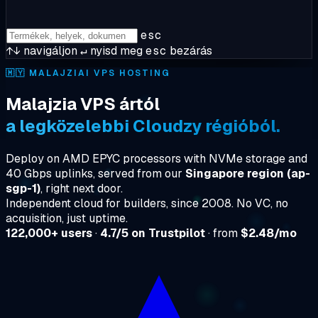
esc
↑↓
navigáljon
↵
nyisd meg
esc
bezárás
🇲🇾
MALAJZIAI VPS HOSTING
Malajzia VPS ártól
a legközelebbi Cloudzy régióból.
Deploy on AMD EPYC processors with NVMe storage and
40 Gbps uplinks, served from our
Singapore region (ap-
sgp-1)
, right next door.
Independent cloud for builders, since 2008. No VC, no
acquisition, just uptime.
122,000+ users
·
4.7/5 on Trustpilot
· from
$2.48/mo