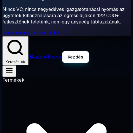
Nincs VC, nincs negyedéves igazgatótanácsi nyomás az
ügyfelek kihasználására az egress díjakon. 122 000+
fejlesztőnek felelünk, nem egy anyacég táblázatának.
Ismerje meg történetünket →
Bejelentkezés
Kezdés
⌘K
Keresés
Termékek