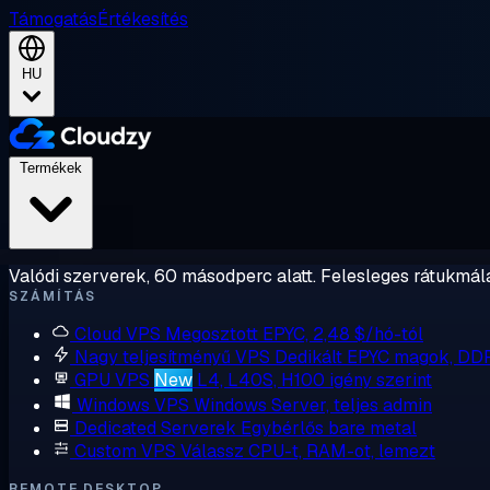
Támogatás
Értékesítés
HU
Termékek
Valódi szerverek, 60 másodperc alatt. Felesleges rátukmálá
SZÁMÍTÁS
Cloud VPS
Megosztott EPYC, 2,48 $/hó-tól
Nagy teljesítményű VPS
Dedikált EPYC magok, DD
GPU VPS
New
L4, L40S, H100 igény szerint
Windows VPS
Windows Server, teljes admin
Dedicated Serverek
Egybérlős bare metal
Custom VPS
Válassz CPU-t, RAM-ot, lemezt
REMOTE DESKTOP