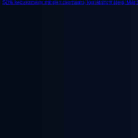
50% kedvezmény
minden csomagra, korlátozott ideig. Már