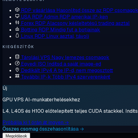
RDP vásárlása
Hasonlítsd össze az RDP csomagok
USA RDP
Admin RDP amerikai IP-ken
Forex RDP
Alacsony késleltetésű trading asztal
Botting RDP
Mindig fut a botjainak
Linux RDP
Linux asztal, távoli
KIEGÉSZÍTŐK
Tárolási VPS
Nagy lemezes csomagok
Egyedi ISO
Indítsd a saját image-ed
Dedikált IPv4
A te IP-d, nem megosztott
További IP-k
Több IPv4 szerverenként
Új
GPU VPS AI-munkaterhelésekhez
L4, L40S és H100 előtelepített teljes CUDA stackkel. Indítsa
Próbálja ki 1 órán át ingyen →
Összes csomag összehasonlítása →
Megoldások