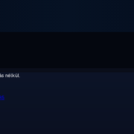
s nélkül.
R5