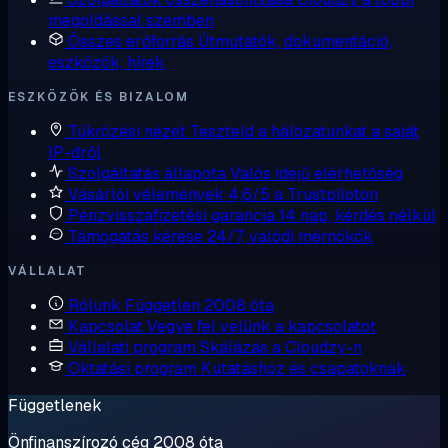
megoldással szemben
Összes erőforrás
Útmutatók, dokumentáció,
eszközök, hírek
ESZKÖZÖK ÉS BIZALOM
Tükrözési nézet
Teszteld a hálózatunkat a saját
IP-dről
Szolgáltatás állapota
Valós idejű elérhetőség
Vásárlói vélemények
4,6/5 a Trustpiloton
Pénzvisszafizetési garancia
14 nap, kérdés nélkül
Támogatás kérése
24/7, valódi mérnökök
VÁLLALAT
Rólunk
Független 2008 óta
Kapcsolat
Vegye fel velünk a kapcsolatot
Vállalati program
Skálázás a Cloudzy-n
Oktatási program
Kutatáshoz és csapatoknak
Függetlenek
Önfinanszírozó cég 2008 óta