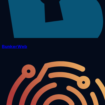
BunkerWeb