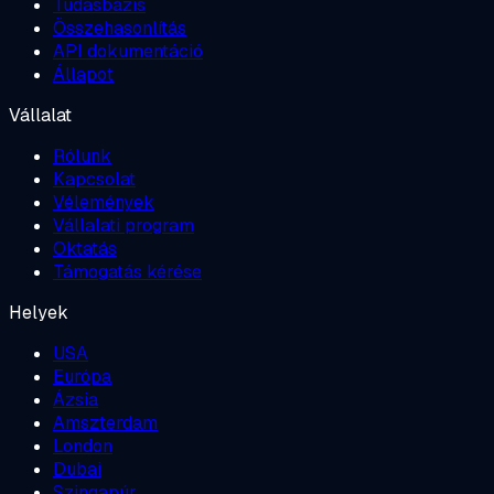
Tudásbázis
Összehasonlítás
API dokumentáció
Állapot
Vállalat
Rólunk
Kapcsolat
Vélemények
Vállalati program
Oktatás
Támogatás kérése
Helyek
USA
Európa
Ázsia
Amszterdam
London
Dubai
Szingapúr