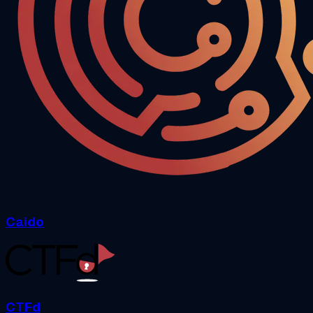
Caido
CTFd