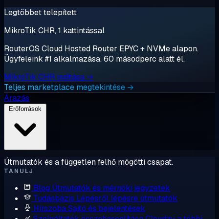
Legtöbbet telepített
MikroTik CHR, 1 kattintással
RouterOS Cloud Hosted Router EPYC + NVMe alapon.
Ügyfeleink #1 alkalmazása. 60 másodperc alatt él.
MikroTik CHR indítása →
Teljes marketplace megtekintése →
Árazás
Erőforrások
Útmutatók és a független felhő mögötti csapat.
TANULJ
Blog
Útmutatók és mérnöki jegyzetek
Tudásbázis
Lépésről lépésre útmutatók
Hírszoba
Sajtó és bejelentések
Szolgáltatók összehasonlítása
Cloudzy a többi