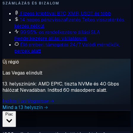
SZÁMLÁZÁS ÉS BIZALOM
Fizess kriptóval
BTC, XMR, USDT és több
14 napos pénzvisszafizetés
Teljes visszatérítés,
kérdés nélkül
99,95%-os rendelkezésre állási SLA
Rendelkezésre állási vállalásunk
Élő emberi támogatás 24/7
Valódi mérnökök,
percek alatt
Új régió
Las Vegas elindult
13. helyszínünk: AMD EPYC, tiszta NVMe és 40 Gbps
hálózat Nevadában. Indítsd 60 másodperc alatt.
Indítás Las Vegasban →
Mind a 13 helyszín →
Piac