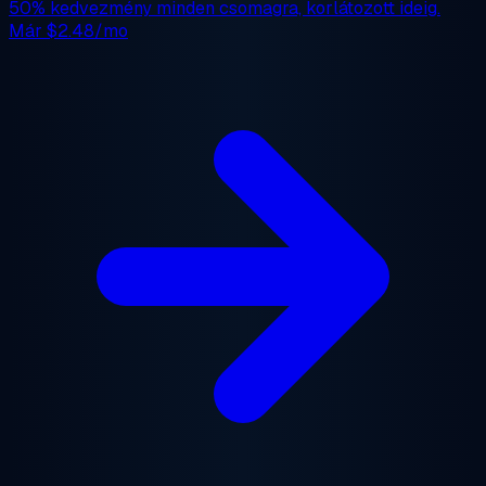
50% kedvezmény
minden csomagra, korlátozott ideig.
Már
$2.48/mo