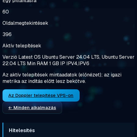
Egy pillantásra
60
Oldalmegtekintések
396
Aktív telepítések
Verzió
Latest
OS
Ubuntu Server 24.04 LTS, Ubuntu Server
22.04 LTS
Min RAM
1 GB
IP
IPV4,IPV6
Az aktív telepítések mintaadatok (előnézet); az igazi
metrika az indítás előtt lesz bekötve.
Az Doppler telepítése VPS-on
← Minden alkalmazás
Hitelesítés