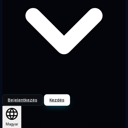
Bejelentkezés
Kezdés
Magyar