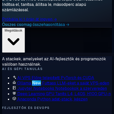
Indítsa el, tanítsa, állítsa le, másodperc alapú
számlázással.
Próbálja ki 1 órán át ingyen →
Összes csomag összehasonlítása →
Megoldások
A stackek, amelyeket az AI-fejlesztők és programozók
valóban használnak.
AI ÉS GÉPI TANULÁS
AI VPS
Előre telepített PyTorch és CUDA
Ollama
New
Futtass LLM-eket a saját VPS-eden
Jupyter Notebooks
Notebookok a szervereden
Deep Learning GPU
Taníts L4, L40S, H100 GPU-n
Anaconda
Python adat-stack, készen
FEJLESZTŐK ÉS DEVOPS