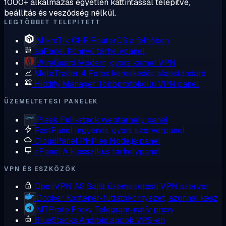
1000+ alkalmazás egyetlen kattintással telepítve,
beállítás és vesződség nélkül.
LEGTÖBBET TELEPÍTETT
MikroTik CHR
RouterOS a felhőben
aaPanel
Könnyű tárhelypanel
WireGuard
Modern, gyors kernel VPN
MetaTrader 4
Forex kereskedés alapstandard
Hiddify Manager
Többprotokollú VPN panel
ÜZEMELTETÉSI PANELEK
Plesk
Full-stack webtárhely panel
FastPanel
Ingyenes, gyors szerverpanel
CloudPanel
PHP és Node.js panel
cPanel
A klasszikus tárhelypanel
VPN ÉS ESZKÖZÖK
OpenVPN AS
Saját üzemeltetésű VPN szerver
Docker
Konténer-futtatókörnyezet, azonnal kész
MTProto Proxy
Telegram-natív proxy
BlueStacks
Android appok VPS-en