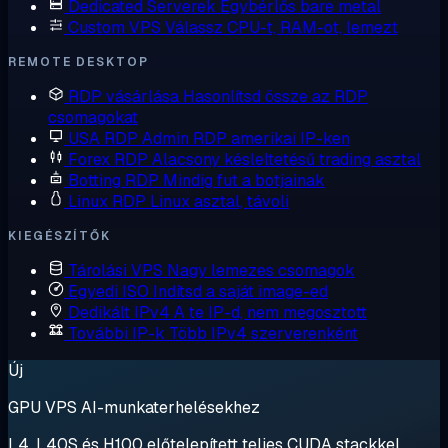
Dedicated Serverek
Egybérlős bare metal
Custom VPS
Válassz CPU-t, RAM-ot, lemezt
REMOTE DESKTOP
RDP vásárlása
Hasonlítsd össze az RDP
csomagokat
USA RDP
Admin RDP amerikai IP-ken
Forex RDP
Alacsony késleltetésű trading asztal
Botting RDP
Mindig fut a botjainak
Linux RDP
Linux asztal, távoli
KIEGÉSZÍTŐK
Tárolási VPS
Nagy lemezes csomagok
Egyedi ISO
Indítsd a saját image-ed
Dedikált IPv4
A te IP-d, nem megosztott
További IP-k
Több IPv4 szerverenként
Új
GPU VPS AI-munkaterhelésekhez
L4, L40S és H100 előtelepített teljes CUDA stackkel.