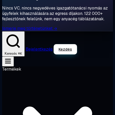
Nincs VC, nincs negyedéves igazgatótanácsi nyomás az
ügyfelek kihasználására az egress díjakon. 122 000+
fejlesztőnek felelünk, nem egy anyacég táblázatának.
Ismerje meg történetünket →
Bejelentkezés
Kezdés
⌘K
Keresés
Termékek