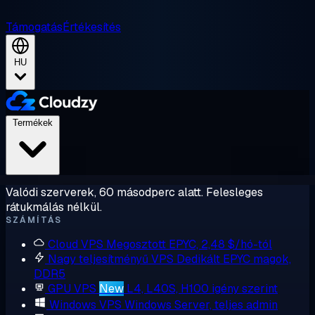
Támogatás
Értékesítés
HU
Termékek
Valódi szerverek, 60 másodperc alatt. Felesleges
rátukmálás nélkül.
SZÁMÍTÁS
Cloud VPS
Megosztott EPYC, 2,48 $/hó-tól
Nagy teljesítményű VPS
Dedikált EPYC magok,
DDR5
GPU VPS
New
L4, L40S, H100 igény szerint
Windows VPS
Windows Server, teljes admin