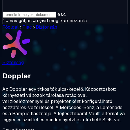
esc
↑↓
navigáljon
↵
nyisd meg
esc
bezárás
Főoldal
›
Piac
›
Biztonság
Biztonság
Doppler
Az Doppler egy titkosítókulcs-kezelő. Központosított
környezeti változók tárolása rotációval,
verzióelőzménnyel és projektenként konfigurálható
hozzáférés-vezérléssel. A Mercedes-Benz, a Lemonade
és a Ramp is használja. A fejlesztőbarát Vault-alternatíva
ingyenes szinttel és minden nyelvhez elérhető SDK-val.