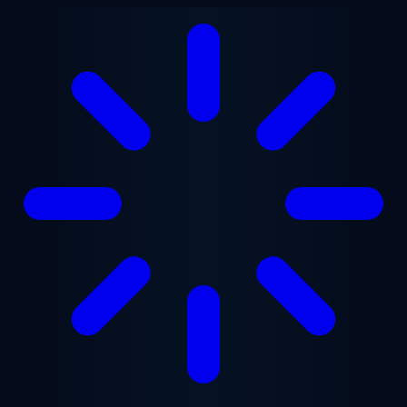
Ugrás a fő tartalomra