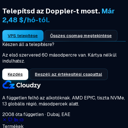
Telepítsd az Doppler-t most.
Már
2,48 $/hó-tól.
VPS telepítése
Összes csomag megtekintése
Készen áll a telepítésre?
Az első szervered 60 másodpercre van. Kártya nélkül
indulhatsz.
Kezdés
Beszélj az értékesítési csapattal
A független felhő az alkotóknak.
AMD EPYC, tiszta NVMe,
13 globális régió, másodpercek alatt.
2008 óta független · Dubaj, EAE
Termékek