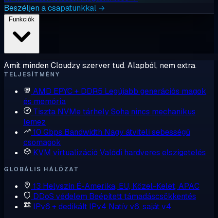
Beszéljen a csapatunkkal →
Funkciók
Amit minden Cloudzy szerver tud. Alapból, nem extra.
TELJESÍTMÉNY
AMD EPYC + DDR5
Legújabb generációs magok
és memória
Tiszta NVMe tárhely
Soha nincs mechanikus
lemez
10 Gbps Bandwidth
Nagy átviteli sebességű
csomagok
KVM virtualizáció
Valódi hardveres elszigetelés
GLOBÁLIS HÁLÓZAT
13 Helyszín
É-Amerika, EU, Közel-Kelet, APAC
DDoS védelem
Beépített támadáscsökkentés
IPv6 + dedikált IPv4
Natív v6, saját v4