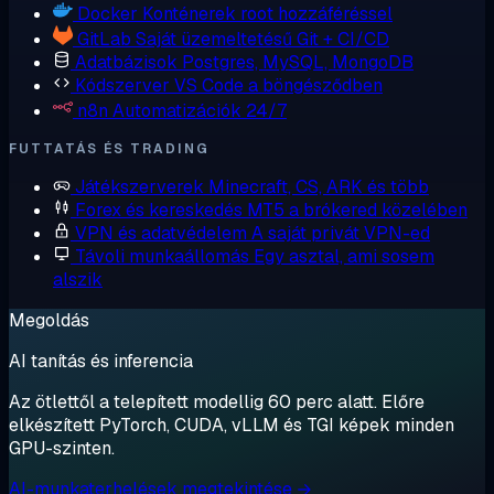
Docker
Konténerek root hozzáféréssel
GitLab
Saját üzemeltetésű Git + CI/CD
Adatbázisok
Postgres, MySQL, MongoDB
Kódszerver
VS Code a böngésződben
n8n
Automatizációk 24/7
FUTTATÁS ÉS TRADING
Játékszerverek
Minecraft, CS, ARK és több
Forex és kereskedés
MT5 a brókered közelében
VPN és adatvédelem
A saját privát VPN-ed
Távoli munkaállomás
Egy asztal, ami sosem
alszik
Megoldás
AI tanítás és inferencia
Az ötlettől a telepített modellig 60 perc alatt. Előre
elkészített PyTorch, CUDA, vLLM és TGI képek minden
GPU-szinten.
AI-munkaterhelések megtekintése →