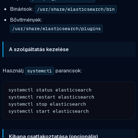
Binárisok:
/usr/share/elasticsearch/bin
Bővítmények:
/usr/share/elasticsearch/plugins
A szolgáltatás kezelése
Használj
parancsok:
systemctl
systemctl status elasticsearch

systemctl restart elasticsearch

systemctl stop elasticsearch

Kibana csatlakoztatása (opcionális)