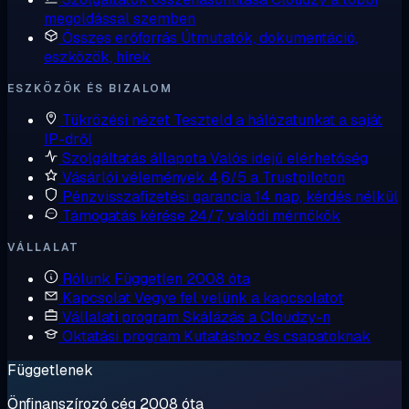
megoldással szemben
Összes erőforrás
Útmutatók, dokumentáció,
eszközök, hírek
ESZKÖZÖK ÉS BIZALOM
Tükrözési nézet
Teszteld a hálózatunkat a saját
IP-dről
Szolgáltatás állapota
Valós idejű elérhetőség
Vásárlói vélemények
4,6/5 a Trustpiloton
Pénzvisszafizetési garancia
14 nap, kérdés nélkül
Támogatás kérése
24/7, valódi mérnökök
VÁLLALAT
Rólunk
Független 2008 óta
Kapcsolat
Vegye fel velünk a kapcsolatot
Vállalati program
Skálázás a Cloudzy-n
Oktatási program
Kutatáshoz és csapatoknak
Függetlenek
Önfinanszírozó cég 2008 óta