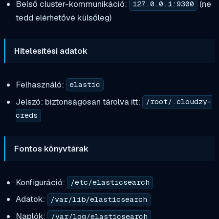
Belső cluster-kommunikáció:
(ne
127.0.0.1:9300
tedd elérhetővé külsőleg)
Hitelesítési adatok
Felhasználó:
elastic
Jelszó: biztonságosan tárolva itt:
/root/.cloudzy-
creds
Fontos könyvtárak
Konfiguráció:
/etc/elasticsearch
Adatok:
/var/lib/elasticsearch
Naplók:
/var/log/elasticsearch