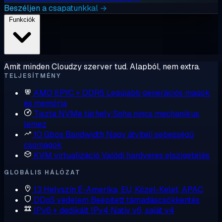
Beszéljen a csapatunkkal →
Funkciók
Amit minden Cloudzy szerver tud. Alapból, nem extra.
TELJESÍTMÉNY
AMD EPYC + DDR5
Legújabb generációs magok
és memória
Tiszta NVMe tárhely
Soha nincs mechanikus
lemez
10 Gbps Bandwidth
Nagy átviteli sebességű
csomagok
KVM virtualizáció
Valódi hardveres elszigetelés
GLOBÁLIS HÁLÓZAT
13 Helyszín
É-Amerika, EU, Közel-Kelet, APAC
DDoS védelem
Beépített támadáscsökkentés
IPv6 + dedikált IPv4
Natív v6, saját v4