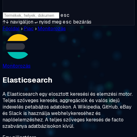
esc
↑↓
navigáljon
↵
nyisd meg
esc
bezárás
Főoldal
›
Piac
›
Monitorozás
Monitorozás
Elasticsearch
A Elasticsearch egy elosztott keresési és elemzési motor.
Teljes szöveges keresés, aggregációk és valós idejű
indexelés petabájtos adatokon. A Wikipedia, GitHub, eBay
és Slack is használja webhelykereséhez és
naplóelemzéshez. A teljes szöveges keresés de facto
szabványa adatbázisokon kívül.