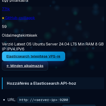
Egy pillantásra
77.1k
GitHub-csillagok
59
Oldalmegtekintések
Verzió
Latest
OS
Ubuntu Server 24.04 LTS
Min RAM
8 GB
IP
IPV4,IPV6
Elasticsearch telepítése VPS-re
← Minden alkalmazás
Hozzáférés a Elasticsearch API-hoz
URL:
http://<server-ip>:9200