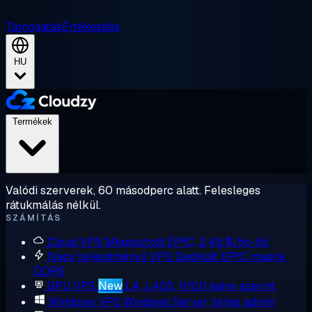
Támogatás
Értékesítés
HU
Termékek
Valódi szerverek, 60 másodperc alatt. Felesleges
rátukmálás nélkül.
SZÁMÍTÁS
Cloud VPS
Megosztott EPYC, 2,48 $/hó-tól
Nagy teljesítményű VPS
Dedikált EPYC magok,
DDR5
GPU VPS
New
L4, L40S, H100 igény szerint
Windows VPS
Windows Server, teljes admin