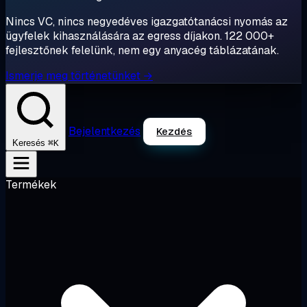
Nincs VC, nincs negyedéves igazgatótanácsi nyomás az
ügyfelek kihasználására az egress díjakon. 122 000+
fejlesztőnek felelünk, nem egy anyacég táblázatának.
Ismerje meg történetünket →
Bejelentkezés
Kezdés
⌘K
Keresés
Termékek