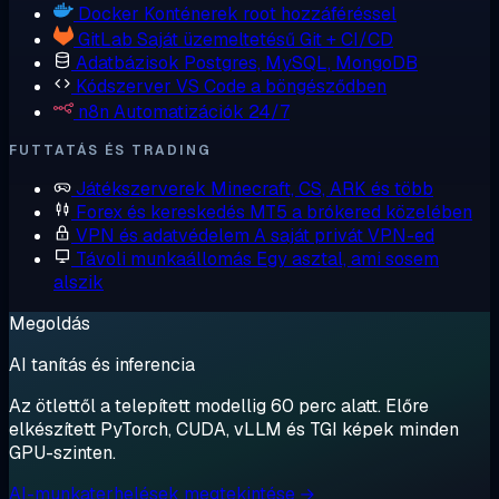
Docker
Konténerek root hozzáféréssel
GitLab
Saját üzemeltetésű Git + CI/CD
Adatbázisok
Postgres, MySQL, MongoDB
Kódszerver
VS Code a böngésződben
n8n
Automatizációk 24/7
FUTTATÁS ÉS TRADING
Játékszerverek
Minecraft, CS, ARK és több
Forex és kereskedés
MT5 a brókered közelében
VPN és adatvédelem
A saját privát VPN-ed
Távoli munkaállomás
Egy asztal, ami sosem
alszik
Megoldás
AI tanítás és inferencia
Az ötlettől a telepített modellig 60 perc alatt. Előre
elkészített PyTorch, CUDA, vLLM és TGI képek minden
GPU-szinten.
AI-munkaterhelések megtekintése →