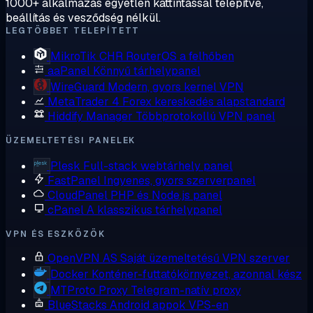
1000+ alkalmazás egyetlen kattintással telepítve,
beállítás és vesződség nélkül.
LEGTÖBBET TELEPÍTETT
MikroTik CHR
RouterOS a felhőben
aaPanel
Könnyű tárhelypanel
WireGuard
Modern, gyors kernel VPN
MetaTrader 4
Forex kereskedés alapstandard
Hiddify Manager
Többprotokollú VPN panel
ÜZEMELTETÉSI PANELEK
Plesk
Full-stack webtárhely panel
FastPanel
Ingyenes, gyors szerverpanel
CloudPanel
PHP és Node.js panel
cPanel
A klasszikus tárhelypanel
VPN ÉS ESZKÖZÖK
OpenVPN AS
Saját üzemeltetésű VPN szerver
Docker
Konténer-futtatókörnyezet, azonnal kész
MTProto Proxy
Telegram-natív proxy
BlueStacks
Android appok VPS-en