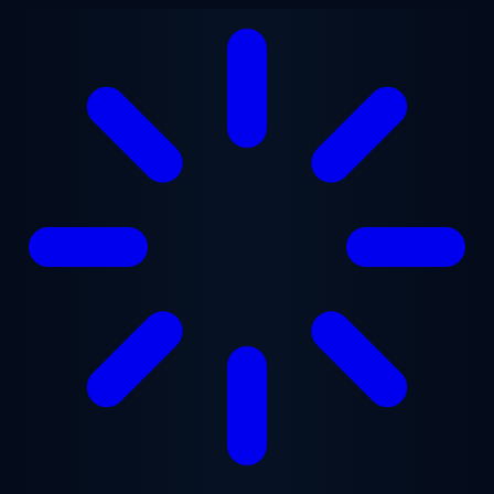
Ugrás a fő tartalomra