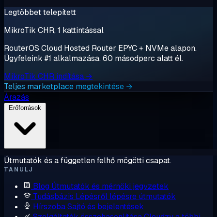
Legtöbbet telepített
MikroTik CHR, 1 kattintással
RouterOS Cloud Hosted Router EPYC + NVMe alapon.
Ügyfeleink #1 alkalmazása. 60 másodperc alatt él.
MikroTik CHR indítása →
Teljes marketplace megtekintése →
Árazás
Erőforrások
Útmutatók és a független felhő mögötti csapat.
TANULJ
Blog
Útmutatók és mérnöki jegyzetek
Tudásbázis
Lépésről lépésre útmutatók
Hírszoba
Sajtó és bejelentések
Szolgáltatók összehasonlítása
Cloudzy a többi