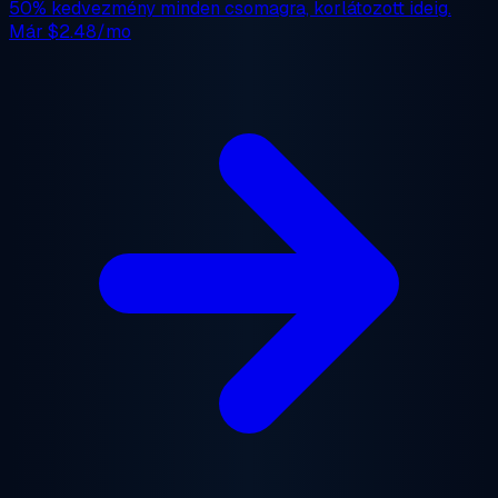
50% kedvezmény
minden csomagra, korlátozott ideig.
Már
$2.48/mo