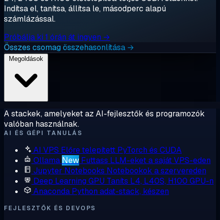
Indítsa el, tanítsa, állítsa le, másodperc alapú
számlázással.
Próbálja ki 1 órán át ingyen →
Összes csomag összehasonlítása →
Megoldások
A stackek, amelyeket az AI-fejlesztők és programozók
valóban használnak.
AI ÉS GÉPI TANULÁS
AI VPS
Előre telepített PyTorch és CUDA
Ollama
New
Futtass LLM-eket a saját VPS-eden
Jupyter Notebooks
Notebookok a szervereden
Deep Learning GPU
Taníts L4, L40S, H100 GPU-n
Anaconda
Python adat-stack, készen
FEJLESZTŐK ÉS DEVOPS