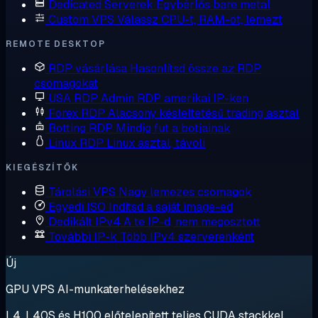
Dedicated Serverek
Egybérlős bare metal
Custom VPS
Válassz CPU-t, RAM-ot, lemezt
REMOTE DESKTOP
RDP vásárlása
Hasonlítsd össze az RDP
csomagokat
USA RDP
Admin RDP amerikai IP-ken
Forex RDP
Alacsony késleltetésű trading asztal
Botting RDP
Mindig fut a botjainak
Linux RDP
Linux asztal, távoli
KIEGÉSZÍTŐK
Tárolási VPS
Nagy lemezes csomagok
Egyedi ISO
Indítsd a saját image-ed
Dedikált IPv4
A te IP-d, nem megosztott
További IP-k
Több IPv4 szerverenként
Új
GPU VPS AI-munkaterhelésekhez
L4, L40S és H100 előtelepített teljes CUDA stackkel.