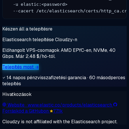
  -u elastic:<password> 

Készen áll a telepítésre
Elasticsearch telepítése Cloudzy-n
Előhangolt VPS-csomagok AMD EPYC-en, NVMe, 40
Gbps. Már 2,48 $/hó-tól.
Telepítés most →
14 napos pénzvisszafizetési garancia · 60 másodperces
telepítés
Hivatkozások
Website
· www.elastic.co/products/elasticsearch
Forráskód a GitHubon
77.1k
Cloudzy is not affiliated with the Elasticsearch project.