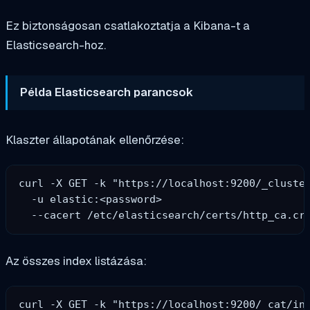
Ez biztonságosan csatlakoztatja a Kibana-t a
Elasticsearch-hoz.
Példa Elasticsearch parancsok
Klaszter állapotának ellenőrzése:
curl -X GET -k "https://localhost:9200/_cluster
  -u elastic:<password> 

Az összes index listázása:
curl -X GET -k "https://localhost:9200/_cat/ind