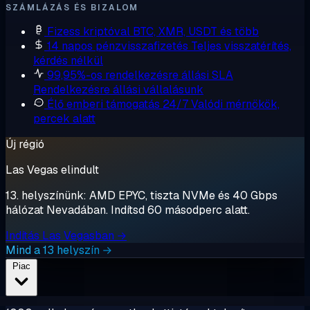
SZÁMLÁZÁS ÉS BIZALOM
Fizess kriptóval
BTC, XMR, USDT és több
14 napos pénzvisszafizetés
Teljes visszatérítés,
kérdés nélkül
99,95%-os rendelkezésre állási SLA
Rendelkezésre állási vállalásunk
Élő emberi támogatás 24/7
Valódi mérnökök,
percek alatt
Új régió
Las Vegas elindult
13. helyszínünk: AMD EPYC, tiszta NVMe és 40 Gbps
hálózat Nevadában. Indítsd 60 másodperc alatt.
Indítás Las Vegasban →
Mind a 13 helyszín →
Piac