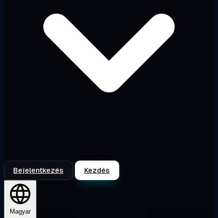
Bejelentkezés
Kezdés
Magyar