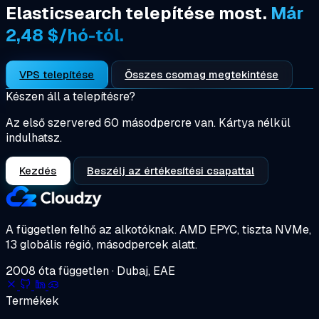
Elasticsearch telepítése most.
Már
2,48 $/hó-tól.
VPS telepítése
Összes csomag megtekintése
Készen áll a telepítésre?
Az első szervered 60 másodpercre van. Kártya nélkül
indulhatsz.
Kezdés
Beszélj az értékesítési csapattal
A független felhő az alkotóknak.
AMD EPYC, tiszta NVMe,
13 globális régió, másodpercek alatt.
2008 óta független · Dubaj, EAE
Termékek