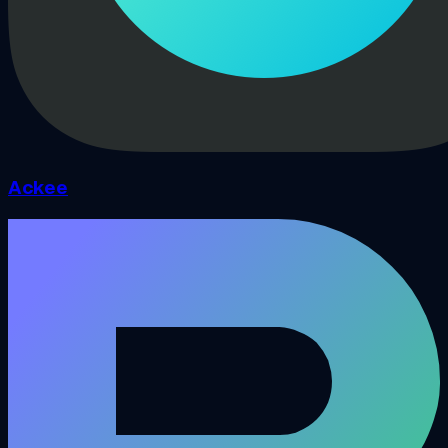
Ackee