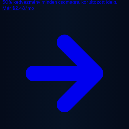
50% kedvezmény
minden csomagra, korlátozott ideig.
Már
$2.48/mo