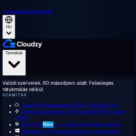
Támogatás
Értékesítés
HU
Termékek
Valódi szerverek, 60 másodperc alatt. Felesleges
rátukmálás nélkül.
SZÁMÍTÁS
Cloud VPS
Megosztott EPYC, 2,48 $/hó-tól
Nagy teljesítményű VPS
Dedikált EPYC magok,
DDR5
GPU VPS
New
L4, L40S, H100 igény szerint
Windows VPS
Windows Server, teljes admin