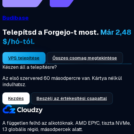
Budibase
Telepítsd a Forgejo-t most.
Már 2,48
$/hó-tól.
VPS telepítése
Összes csomag megtekintése
Készen áll a telepítésre?
Az első szervered 60 másodpercre van. Kártya nélkül
indulhatsz.
Kezdés
Beszélj az értékesítési csapattal
A független felhő az alkotóknak.
AMD EPYC, tiszta NVMe,
13 globális régió, másodpercek alatt.