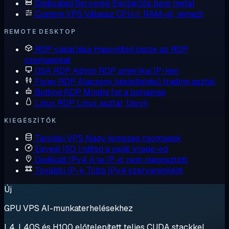
Dedicated Serverek
Egybérlős bare metal
Custom VPS
Válassz CPU-t, RAM-ot, lemezt
REMOTE DESKTOP
RDP vásárlása
Hasonlítsd össze az RDP
csomagokat
USA RDP
Admin RDP amerikai IP-ken
Forex RDP
Alacsony késleltetésű trading asztal
Botting RDP
Mindig fut a botjainak
Linux RDP
Linux asztal, távoli
KIEGÉSZÍTŐK
Tárolási VPS
Nagy lemezes csomagok
Egyedi ISO
Indítsd a saját image-ed
Dedikált IPv4
A te IP-d, nem megosztott
További IP-k
Több IPv4 szerverenként
Új
GPU VPS AI-munkaterhelésekhez
L4, L40S és H100 előtelepített teljes CUDA stackkel.