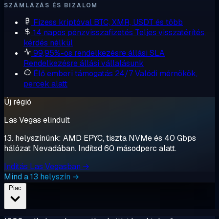
SZÁMLÁZÁS ÉS BIZALOM
Fizess kriptóval
BTC, XMR, USDT és több
14 napos pénzvisszafizetés
Teljes visszatérítés,
kérdés nélkül
99,95%-os rendelkezésre állási SLA
Rendelkezésre állási vállalásunk
Élő emberi támogatás 24/7
Valódi mérnökök,
percek alatt
Új régió
Las Vegas elindult
13. helyszínünk: AMD EPYC, tiszta NVMe és 40 Gbps
hálózat Nevadában. Indítsd 60 másodperc alatt.
Indítás Las Vegasban →
Mind a 13 helyszín →
Piac