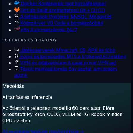
Docker
Konténerek root hozzáféréssel
GitLab
Saját üzemeltetésű Git + CI/CD
Adatbázisok
Postgres, MySQL, MongoDB
Kódszerver
VS Code a böngésződben
n8n
Automatizációk 24/7
FUTTATÁS ÉS TRADING
Játékszerverek
Minecraft, CS, ARK és több
Forex és kereskedés
MT5 a brókered közelében
VPN és adatvédelem
A saját privát VPN-ed
Távoli munkaállomás
Egy asztal, ami sosem
alszik
Megoldás
AI tanítás és inferencia
Az ötlettől a telepített modellig 60 perc alatt. Előre
elkészített PyTorch, CUDA, vLLM és TGI képek minden
GPU-szinten.
AI-munkaterhelések megtekintése →