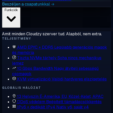
Beszéljen a csapatunkkal →
Funkciók
Amit minden Cloudzy szerver tud. Alapból, nem extra.
TELJESÍTMÉNY
AMD EPYC + DDR5
Legújabb generációs magok
és memória
Tiszta NVMe tárhely
Soha nincs mechanikus
lemez
10 Gbps Bandwidth
Nagy átviteli sebességű
csomagok
KVM virtualizáció
Valódi hardveres elszigetelés
GLOBÁLIS HÁLÓZAT
13 Helyszín
É-Amerika, EU, Közel-Kelet, APAC
DDoS védelem
Beépített támadáscsökkentés
IPv6 + dedikált IPv4
Natív v6, saját v4