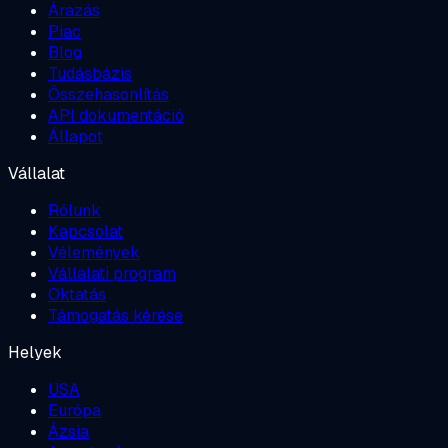
Árazás
Piac
Blog
Tudásbázis
Összehasonlítás
API dokumentáció
Állapot
Vállalat
Rólunk
Kapcsolat
Vélemények
Vállalati program
Oktatás
Támogatás kérése
Helyek
USA
Európa
Ázsia