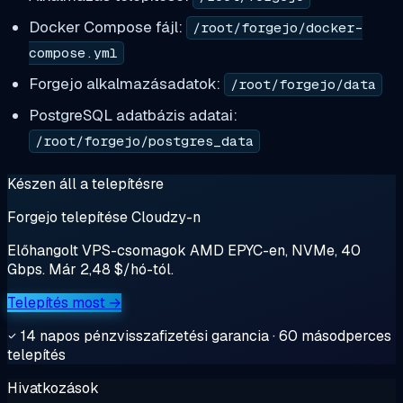
Docker Compose fájl:
/root/forgejo/docker-
compose.yml
Forgejo alkalmazásadatok:
/root/forgejo/data
PostgreSQL adatbázis adatai:
/root/forgejo/postgres_data
Készen áll a telepítésre
Forgejo telepítése Cloudzy-n
Előhangolt VPS-csomagok AMD EPYC-en, NVMe, 40
Gbps. Már 2,48 $/hó-tól.
Telepítés most →
14 napos pénzvisszafizetési garancia · 60 másodperces
telepítés
Hivatkozások