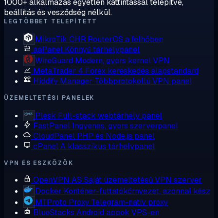
1000+ alkalmazás egyetlen kattintással telepítve,
beállítás és vesződség nélkül.
LEGTÖBBET TELEPÍTETT
MikroTik CHR
RouterOS a felhőben
aaPanel
Könnyű tárhelypanel
WireGuard
Modern, gyors kernel VPN
MetaTrader 4
Forex kereskedés alapstandard
Hiddify Manager
Többprotokollú VPN panel
ÜZEMELTETÉSI PANELEK
Plesk
Full-stack webtárhely panel
FastPanel
Ingyenes, gyors szerverpanel
CloudPanel
PHP és Node.js panel
cPanel
A klasszikus tárhelypanel
VPN ÉS ESZKÖZÖK
OpenVPN AS
Saját üzemeltetésű VPN szerver
Docker
Konténer-futtatókörnyezet, azonnal kész
MTProto Proxy
Telegram-natív proxy
BlueStacks
Android appok VPS-en