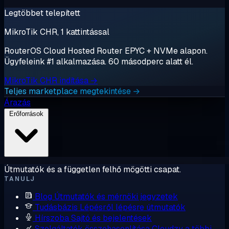
Legtöbbet telepített
MikroTik CHR, 1 kattintással
RouterOS Cloud Hosted Router EPYC + NVMe alapon.
Ügyfeleink #1 alkalmazása. 60 másodperc alatt él.
MikroTik CHR indítása →
Teljes marketplace megtekintése →
Árazás
Erőforrások
Útmutatók és a független felhő mögötti csapat.
TANULJ
Blog
Útmutatók és mérnöki jegyzetek
Tudásbázis
Lépésről lépésre útmutatók
Hírszoba
Sajtó és bejelentések
Szolgáltatók összehasonlítása
Cloudzy a többi