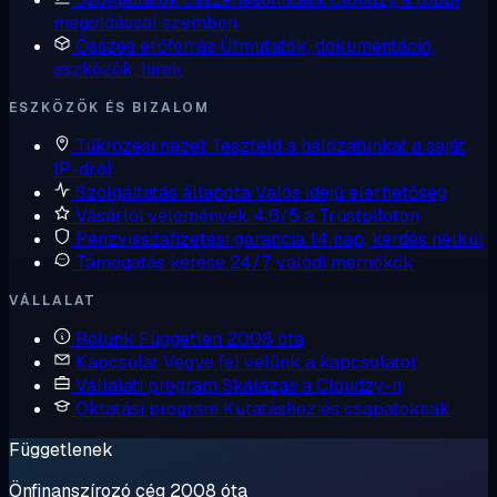
megoldással szemben
Összes erőforrás
Útmutatók, dokumentáció,
eszközök, hírek
ESZKÖZÖK ÉS BIZALOM
Tükrözési nézet
Teszteld a hálózatunkat a saját
IP-dről
Szolgáltatás állapota
Valós idejű elérhetőség
Vásárlói vélemények
4,6/5 a Trustpiloton
Pénzvisszafizetési garancia
14 nap, kérdés nélkül
Támogatás kérése
24/7, valódi mérnökök
VÁLLALAT
Rólunk
Független 2008 óta
Kapcsolat
Vegye fel velünk a kapcsolatot
Vállalati program
Skálázás a Cloudzy-n
Oktatási program
Kutatáshoz és csapatoknak
Függetlenek
Önfinanszírozó cég 2008 óta