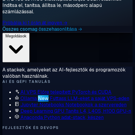
Indítsa el, tanítsa, állítsa le, másodperc alapú
számlázással.
Próbálja ki 1 órán át ingyen →
Összes csomag összehasonlítása →
Megoldások
A stackek, amelyeket az AI-fejlesztők és programozók
valóban használnak.
AI ÉS GÉPI TANULÁS
AI VPS
Előre telepített PyTorch és CUDA
Ollama
New
Futtass LLM-eket a saját VPS-eden
Jupyter Notebooks
Notebookok a szervereden
Deep Learning GPU
Taníts L4, L40S, H100 GPU-n
Anaconda
Python adat-stack, készen
FEJLESZTŐK ÉS DEVOPS