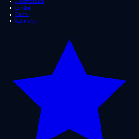
Amszterdam
London
Dubai
Szingapúr