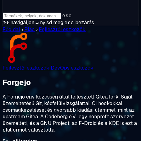
esc
↑↓
navigáljon
↵
nyisd meg
esc
bezárás
Főoldal
›
Piac
›
Fejlesztői eszközök
Fejlesztői eszközök
DevOps eszközök
Forgejo
A Forgejo egy közösség által fejlesztett Gitea fork. Saját
üzemeltetésű Git, kódfelülvizsgálattal, CI hookokkal,
csomagkezeléssel és gyorsabb kiadási ütemmel, mint az
upstream Gitea. A Codeberg e.V., egy nonprofit szervezet
üzemelteti, és a GNU Project, az F-Droid és a KDE is ezt a
platformot választotta.