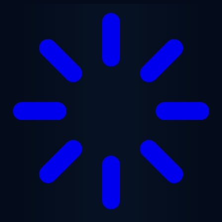
Ugrás a fő tartalomra