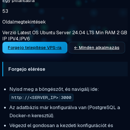
Egy pillantásra
53
Oldalmegtekintések
Verzió
Latest
OS
Ubuntu Server 24.04 LTS
Min RAM
2 GB
IP
IPV4,IPV6
Forgejo telepítése VPS-ra
← Minden alkalmazás
Forgejo elérése
Nyisd meg a böngészőt, és navigálj ide:
http://<SERVER_IP>:3000
Az adatbázis már konfigurálva van (PostgreSQL a
Docker-n keresztül).
Végezd el gondosan a kezdeti konfigurációt és