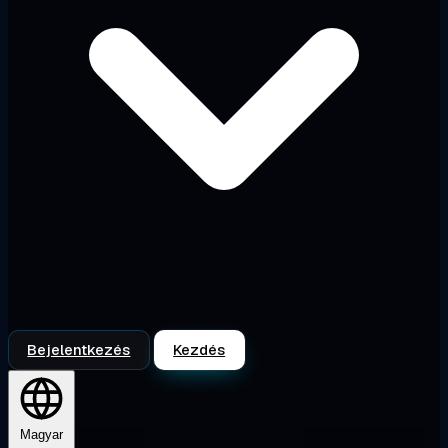
Bejelentkezés
Kezdés
Magyar