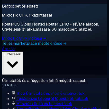
Legtöbbet telepített
MikroTik CHR, 1 kattintással
RouterOS Cloud Hosted Router EPYC + NVMe alapon.
Ügyfeleink #1 alkalmazása. 60 másodperc alatt él.
MikroTik CHR indítása →
Teljes marketplace megtekintése →
Árazás
Erőforrások
Útmutatók és a független felhő mögötti csapat.
TANULJ
Blog
Útmutatók és mérnöki jegyzetek
Tudásbázis
Lépésről lépésre útmutatók
Hírszoba
Sajtó és bejelentések
Szolgáltatók összehasonlítása
Cloudzy a többi