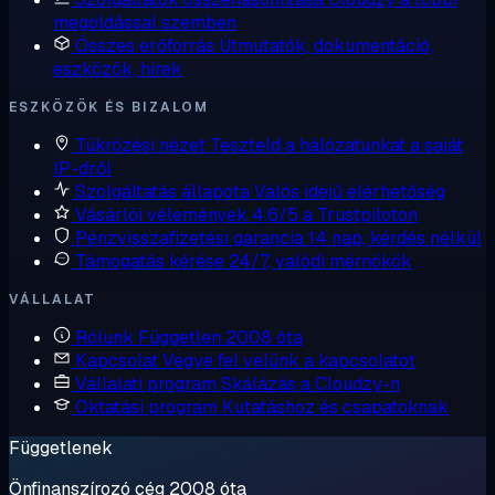
megoldással szemben
Összes erőforrás
Útmutatók, dokumentáció,
eszközök, hírek
ESZKÖZÖK ÉS BIZALOM
Tükrözési nézet
Teszteld a hálózatunkat a saját
IP-dről
Szolgáltatás állapota
Valós idejű elérhetőség
Vásárlói vélemények
4,6/5 a Trustpiloton
Pénzvisszafizetési garancia
14 nap, kérdés nélkül
Támogatás kérése
24/7, valódi mérnökök
VÁLLALAT
Rólunk
Független 2008 óta
Kapcsolat
Vegye fel velünk a kapcsolatot
Vállalati program
Skálázás a Cloudzy-n
Oktatási program
Kutatáshoz és csapatoknak
Függetlenek
Önfinanszírozó cég 2008 óta