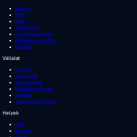
Árazás
Piac
Blog
Tudásbázis
Összehasonlítás
API dokumentáció
Állapot
Vállalat
Rólunk
Kapcsolat
Vélemények
Vállalati program
Oktatás
Támogatás kérése
Helyek
USA
Európa