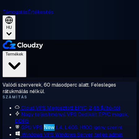
Támogatás
Értékesítés
HU
Termékek
Valódi szerverek, 60 másodperc alatt. Felesleges
rátukmálás nélkül.
SZÁMÍTÁS
Cloud VPS
Megosztott EPYC, 2,48 $/hó-tól
Nagy teljesítményű VPS
Dedikált EPYC magok,
DDR5
GPU VPS
New
L4, L40S, H100 igény szerint
Windows VPS
Windows Server, teljes admin