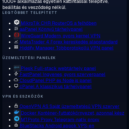
1000+ alkalmazás egyetlen kattintással telepítve,
beállítás és vesződség nélkül.
LEGTÖBBET TELEPÍTETT
MikroTik CHR
RouterOS a felhőben
aaPanel
Könnyű tárhelypanel
WireGuard
Modern, gyors kernel VPN
MetaTrader 4
Forex kereskedés alapstandard
Hiddify Manager
Többprotokollú VPN panel
ÜZEMELTETÉSI PANELEK
Plesk
Full-stack webtárhely panel
FastPanel
Ingyenes, gyors szerverpanel
CloudPanel
PHP és Node.js panel
cPanel
A klasszikus tárhelypanel
VPN ÉS ESZKÖZÖK
OpenVPN AS
Saját üzemeltetésű VPN szerver
Docker
Konténer-futtatókörnyezet, azonnal kész
MTProto Proxy
Telegram-natív proxy
BlueStacks
Android appok VPS-en