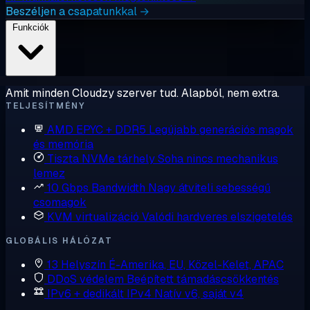
Beszéljen a csapatunkkal →
Funkciók
Amit minden Cloudzy szerver tud. Alapból, nem extra.
TELJESÍTMÉNY
AMD EPYC + DDR5
Legújabb generációs magok
és memória
Tiszta NVMe tárhely
Soha nincs mechanikus
lemez
10 Gbps Bandwidth
Nagy átviteli sebességű
csomagok
KVM virtualizáció
Valódi hardveres elszigetelés
GLOBÁLIS HÁLÓZAT
13 Helyszín
É-Amerika, EU, Közel-Kelet, APAC
DDoS védelem
Beépített támadáscsökkentés
IPv6 + dedikált IPv4
Natív v6, saját v4