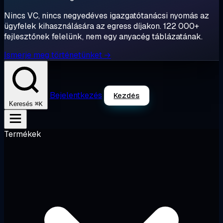
Nincs VC, nincs negyedéves igazgatótanácsi nyomás az
ügyfelek kihasználására az egress díjakon. 122 000+
fejlesztőnek felelünk, nem egy anyacég táblázatának.
Ismerje meg történetünket →
Bejelentkezés
Kezdés
⌘K
Keresés
Termékek