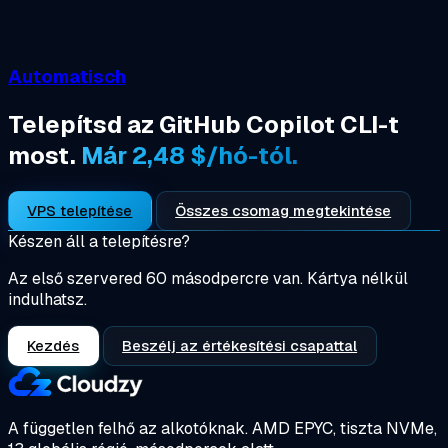
Automatisch
Telepítsd az GitHub Copilot CLI-t
most.
Már 2,48 $/hó-tól.
VPS telepítése
Összes csomag megtekintése
Készen áll a telepítésre?
Az első szervered 60 másodpercre van. Kártya nélkül
indulhatsz.
Kezdés
Beszélj az értékesítési csapattal
A független felhő az alkotóknak.
AMD EPYC, tiszta NVMe,