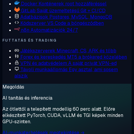
Docker
Konténerek root hozzáféréssel
GitLab
Saját üzemeltetésű Git + CI/CD
Adatbázisok
Postgres, MySQL, MongoDB
Kódszerver
VS Code a böngésződben
n8n
Automatizációk 24/7
FUTTATÁS ÉS TRADING
Játékszerverek
Minecraft, CS, ARK és több
Forex és kereskedés
MT5 a brókered közelében
VPN és adatvédelem
A saját privát VPN-ed
Távoli munkaállomás
Egy asztal, ami sosem
alszik
Megoldás
AI tanítás és inferencia
Az ötlettől a telepített modellig 60 perc alatt. Előre
elkészített PyTorch, CUDA, vLLM és TGI képek minden
GPU-szinten.
AI-munkaterhelések megtekintése →