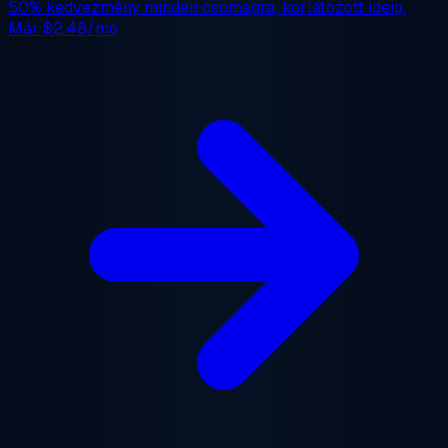
50% kedvezmény
minden csomagra, korlátozott ideig.
Már
$2.48/mo