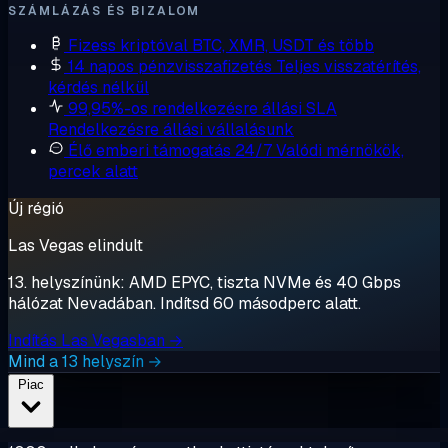
SZÁMLÁZÁS ÉS BIZALOM
Fizess kriptóval
BTC, XMR, USDT és több
14 napos pénzvisszafizetés
Teljes visszatérítés,
kérdés nélkül
99,95%-os rendelkezésre állási SLA
Rendelkezésre állási vállalásunk
Élő emberi támogatás 24/7
Valódi mérnökök,
percek alatt
Új régió
Las Vegas elindult
13. helyszínünk: AMD EPYC, tiszta NVMe és 40 Gbps
hálózat Nevadában. Indítsd 60 másodperc alatt.
Indítás Las Vegasban →
Mind a 13 helyszín →
Piac