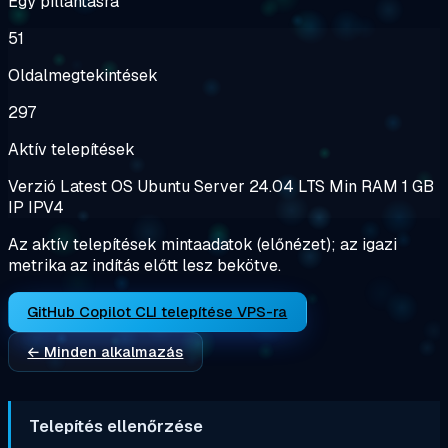
Egy pillantásra
51
Oldalmegtekintések
297
Aktív telepítések
Verzió
Latest
OS
Ubuntu Server 24.04 LTS
Min RAM
1 GB
IP
IPV4
Az aktív telepítések mintaadatok (előnézet); az igazi
metrika az indítás előtt lesz bekötve.
GitHub Copilot CLI telepítése VPS-ra
← Minden alkalmazás
Telepítés ellenőrzése