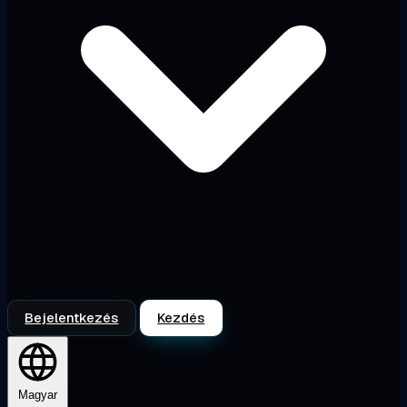
Bejelentkezés
Kezdés
Magyar