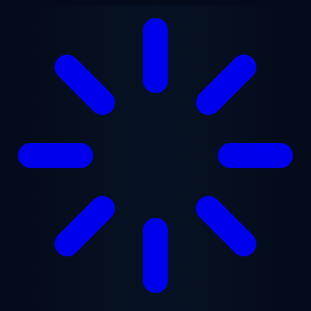
Ugrás a fő tartalomra