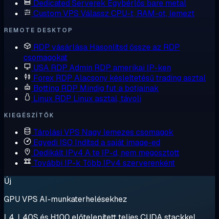
Dedicated Serverek
Egybérlős bare metal
Custom VPS
Válassz CPU-t, RAM-ot, lemezt
REMOTE DESKTOP
RDP vásárlása
Hasonlítsd össze az RDP
csomagokat
USA RDP
Admin RDP amerikai IP-ken
Forex RDP
Alacsony késleltetésű trading asztal
Botting RDP
Mindig fut a botjainak
Linux RDP
Linux asztal, távoli
KIEGÉSZÍTŐK
Tárolási VPS
Nagy lemezes csomagok
Egyedi ISO
Indítsd a saját image-ed
Dedikált IPv4
A te IP-d, nem megosztott
További IP-k
Több IPv4 szerverenként
Új
GPU VPS AI-munkaterhelésekhez
L4, L40S és H100 előtelepített teljes CUDA stackkel.