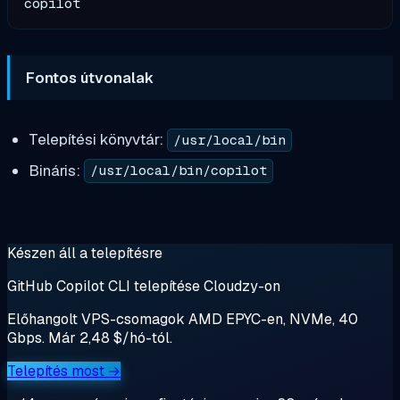
copilot
Fontos útvonalak
Telepítési könyvtár:
/usr/local/bin
Bináris:
/usr/local/bin/copilot
Készen áll a telepítésre
GitHub Copilot CLI telepítése Cloudzy-on
Előhangolt VPS-csomagok AMD EPYC-en, NVMe, 40
Gbps. Már 2,48 $/hó-tól.
Telepítés most →