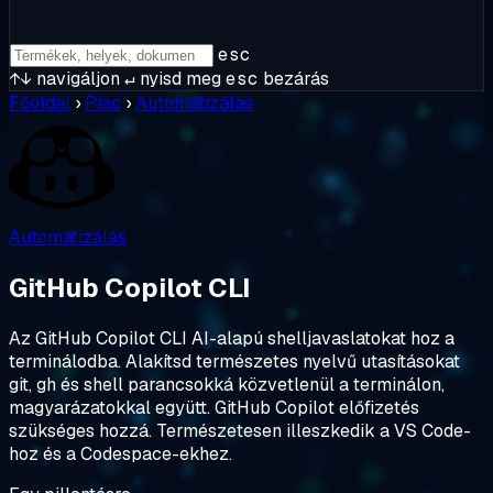
esc
↑↓
navigáljon
↵
nyisd meg
esc
bezárás
Főoldal
›
Piac
›
Automatizálás
Automatizálás
GitHub Copilot CLI
Az GitHub Copilot CLI AI-alapú shelljavaslatokat hoz a
terminálodba. Alakítsd természetes nyelvű utasításokat
git, gh és shell parancsokká közvetlenül a terminálon,
magyarázatokkal együtt. GitHub Copilot előfizetés
szükséges hozzá. Természetesen illeszkedik a VS Code-
hoz és a Codespace-ekhez.