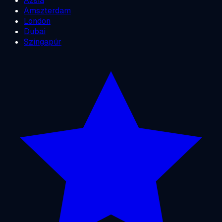
Ázsia
Amszterdam
London
Dubai
Szingapúr