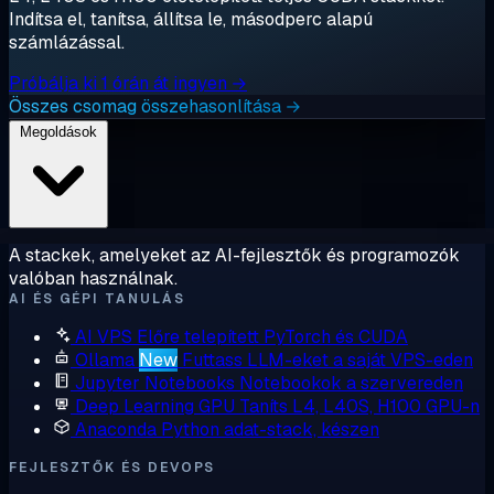
Indítsa el, tanítsa, állítsa le, másodperc alapú
számlázással.
Próbálja ki 1 órán át ingyen →
Összes csomag összehasonlítása →
Megoldások
A stackek, amelyeket az AI-fejlesztők és programozók
valóban használnak.
AI ÉS GÉPI TANULÁS
AI VPS
Előre telepített PyTorch és CUDA
Ollama
New
Futtass LLM-eket a saját VPS-eden
Jupyter Notebooks
Notebookok a szervereden
Deep Learning GPU
Taníts L4, L40S, H100 GPU-n
Anaconda
Python adat-stack, készen
FEJLESZTŐK ÉS DEVOPS