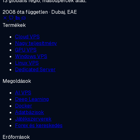
13 globális régió, másodpercek alatt.
2008 óta független · Dubaj, EAE
Termékek
Cloud VPS
Nagy teljesítmény
GPU VPS
Windows VPS
Linux VPS
Dedicated Server
Megoldások
AI VPS
Deep Learning
Docker
Adatbázisok
Játékszerverek
Forex és kereskedés
Erőforrások