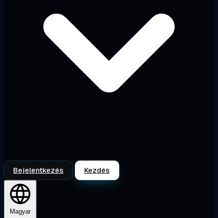
Bejelentkezés
Kezdés
Magyar