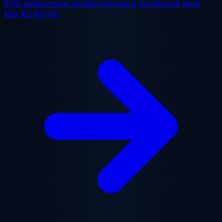
50% kedvezmény
minden csomagra, korlátozott ideig.
Már
$2.48/mo