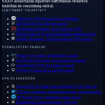
1000+ alkalmazás egyetlen kattintással telepítve,
beállítás és vesződség nélkül.
LEGTÖBBET TELEPÍTETT
MikroTik CHR
RouterOS a felhőben
aaPanel
Könnyű tárhelypanel
WireGuard
Modern, gyors kernel VPN
MetaTrader 4
Forex kereskedés alapstandard
Hiddify Manager
Többprotokollú VPN panel
ÜZEMELTETÉSI PANELEK
Plesk
Full-stack webtárhely panel
FastPanel
Ingyenes, gyors szerverpanel
CloudPanel
PHP és Node.js panel
cPanel
A klasszikus tárhelypanel
VPN ÉS ESZKÖZÖK
OpenVPN AS
Saját üzemeltetésű VPN szerver
Docker
Konténer-futtatókörnyezet, azonnal kész
MTProto Proxy
Telegram-natív proxy
BlueStacks
Android appok VPS-en