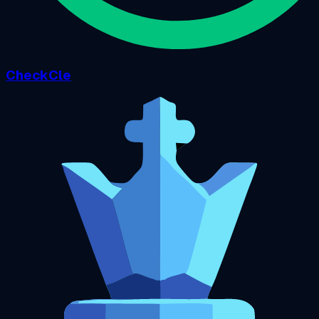
CheckCle