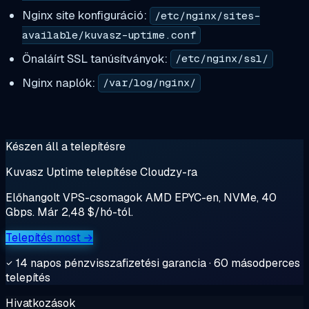
Nginx site konfiguráció:
/etc/nginx/sites-
available/kuvasz-uptime.conf
Önaláírt SSL tanúsítványok:
/etc/nginx/ssl/
Nginx naplók:
/var/log/nginx/
Készen áll a telepítésre
Kuvasz Uptime telepítése Cloudzy-ra
Előhangolt VPS-csomagok AMD EPYC-en, NVMe, 40
Gbps. Már 2,48 $/hó-tól.
Telepítés most →
14 napos pénzvisszafizetési garancia · 60 másodperces
telepítés
Hivatkozások