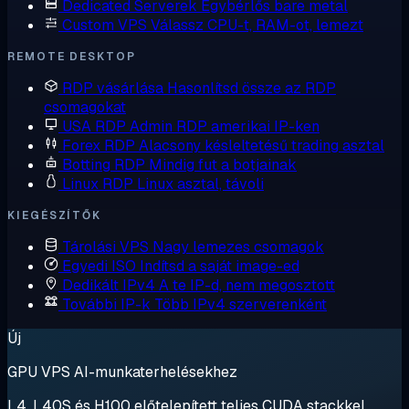
Dedicated Serverek
Egybérlős bare metal
Custom VPS
Válassz CPU-t, RAM-ot, lemezt
REMOTE DESKTOP
RDP vásárlása
Hasonlítsd össze az RDP
csomagokat
USA RDP
Admin RDP amerikai IP-ken
Forex RDP
Alacsony késleltetésű trading asztal
Botting RDP
Mindig fut a botjainak
Linux RDP
Linux asztal, távoli
KIEGÉSZÍTŐK
Tárolási VPS
Nagy lemezes csomagok
Egyedi ISO
Indítsd a saját image-ed
Dedikált IPv4
A te IP-d, nem megosztott
További IP-k
Több IPv4 szerverenként
Új
GPU VPS AI-munkaterhelésekhez
L4, L40S és H100 előtelepített teljes CUDA stackkel.