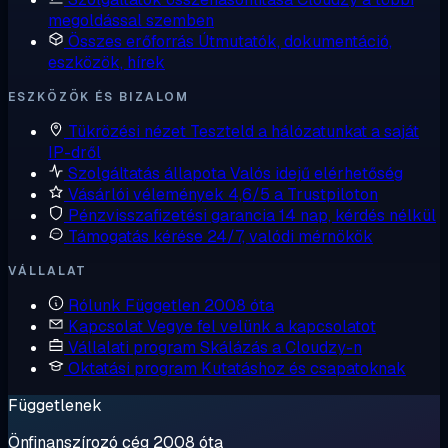
megoldással szemben
Összes erőforrás
Útmutatók, dokumentáció,
eszközök, hírek
ESZKÖZÖK ÉS BIZALOM
Tükrözési nézet
Teszteld a hálózatunkat a saját
IP-dről
Szolgáltatás állapota
Valós idejű elérhetőség
Vásárlói vélemények
4,6/5 a Trustpiloton
Pénzvisszafizetési garancia
14 nap, kérdés nélkül
Támogatás kérése
24/7, valódi mérnökök
VÁLLALAT
Rólunk
Független 2008 óta
Kapcsolat
Vegye fel velünk a kapcsolatot
Vállalati program
Skálázás a Cloudzy-n
Oktatási program
Kutatáshoz és csapatoknak
Függetlenek
Önfinanszírozó cég 2008 óta