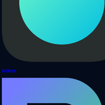
Ackee