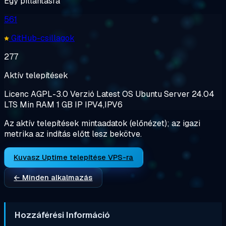
Egy pillantásra
561
GitHub-csillagok
277
Aktív telepítések
Licenc
AGPL-3.0
Verzió
Latest
OS
Ubuntu Server 24.04
LTS
Min RAM
1 GB
IP
IPV4,IPV6
Az aktív telepítések mintaadatok (előnézet); az igazi
metrika az indítás előtt lesz bekötve.
Kuvasz Uptime telepítése VPS-ra
← Minden alkalmazás
Hozzáférési Információ