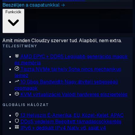
Beszéljen a csapatunkkal →
Funkciók
Amit minden Cloudzy szerver tud. Alapból, nem extra.
TELJESÍTMÉNY
AMD EPYC + DDR5
Legújabb generációs magok
és memória
Tiszta NVMe tárhely
Soha nincs mechanikus
lemez
10 Gbps Bandwidth
Nagy átviteli sebességű
csomagok
KVM virtualizáció
Valódi hardveres elszigetelés
GLOBÁLIS HÁLÓZAT
13 Helyszín
É-Amerika, EU, Közel-Kelet, APAC
DDoS védelem
Beépített támadáscsökkentés
IPv6 + dedikált IPv4
Natív v6, saját v4