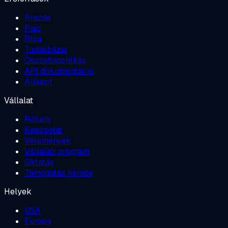
Árazás
Piac
Blog
Tudásbázis
Összehasonlítás
API dokumentáció
Állapot
Vállalat
Rólunk
Kapcsolat
Vélemények
Vállalati program
Oktatás
Támogatás kérése
Helyek
USA
Európa