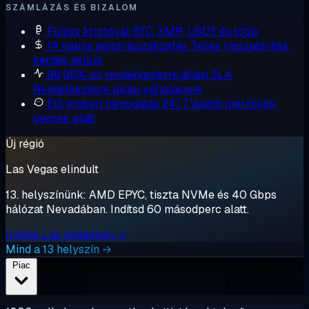
SZÁMLÁZÁS ÉS BIZALOM
Fizess kriptóval
BTC, XMR, USDT és több
14 napos pénzvisszafizetés
Teljes visszatérítés,
kérdés nélkül
99,95%-os rendelkezésre állási SLA
Rendelkezésre állási vállalásunk
Élő emberi támogatás 24/7
Valódi mérnökök,
percek alatt
Új régió
Las Vegas elindult
13. helyszínünk: AMD EPYC, tiszta NVMe és 40 Gbps
hálózat Nevadában. Indítsd 60 másodperc alatt.
Indítás Las Vegasban →
Mind a 13 helyszín →
Piac