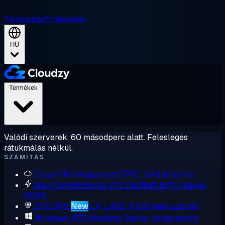
Támogatás
Értékesítés
HU
Termékek
Valódi szerverek, 60 másodperc alatt. Felesleges
rátukmálás nélkül.
SZÁMÍTÁS
Cloud VPS
Megosztott EPYC, 2,48 $/hó-tól
Nagy teljesítményű VPS
Dedikált EPYC magok,
DDR5
GPU VPS
New
L4, L40S, H100 igény szerint
Windows VPS
Windows Server, teljes admin