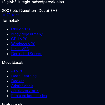
13 globális régió, másodpercek alatt.
2008 óta független · Dubaj, EAE
Termékek
Cloud VPS
Nagy teljesítmény
GPU VPS
Windows VPS
Linux VPS
Dedicated Server
Megoldások
AI VPS
Deep Learning
Docker
Adatbázisok
Játékszerverek
Forex és kereskedés
Erőforrások