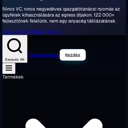
Nincs VC, nincs negyedéves igazgatótanácsi nyomás az
ügyfelek kihasználására az egress díjakon. 122 000+
fejlesztőnek felelünk, nem egy anyacég táblázatának.
Ismerje meg történetünket →
Bejelentkezés
Kezdés
⌘K
Keresés
Termékek