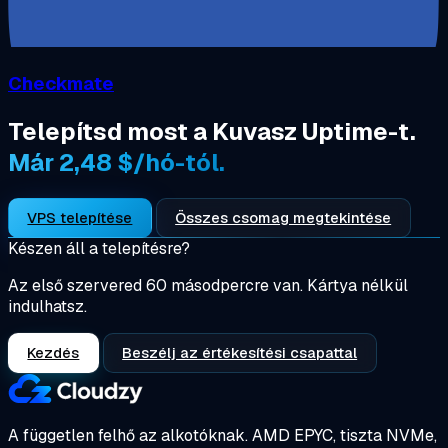
Checkmate
Telepítsd most a Kuvasz Uptime-t.
Már 2,48 $/hó-tól.
VPS telepítése
Összes csomag megtekintése
Készen áll a telepítésre?
Az első szervered 60 másodpercre van. Kártya nélkül
indulhatsz.
Kezdés
Beszélj az értékesítési csapattal
A független felhő az alkotóknak.
AMD EPYC, tiszta NVMe,