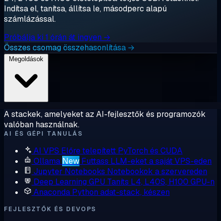
Indítsa el, tanítsa, állítsa le, másodperc alapú
számlázással.
Próbálja ki 1 órán át ingyen →
Összes csomag összehasonlítása →
Megoldások
A stackek, amelyeket az AI-fejlesztők és programozók
valóban használnak.
AI ÉS GÉPI TANULÁS
AI VPS
Előre telepített PyTorch és CUDA
Ollama
New
Futtass LLM-eket a saját VPS-eden
Jupyter Notebooks
Notebookok a szervereden
Deep Learning GPU
Taníts L4, L40S, H100 GPU-n
Anaconda
Python adat-stack, készen
FEJLESZTŐK ÉS DEVOPS