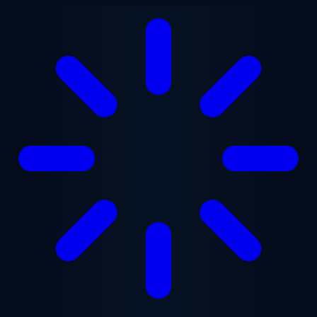
Ugrás a fő tartalomra