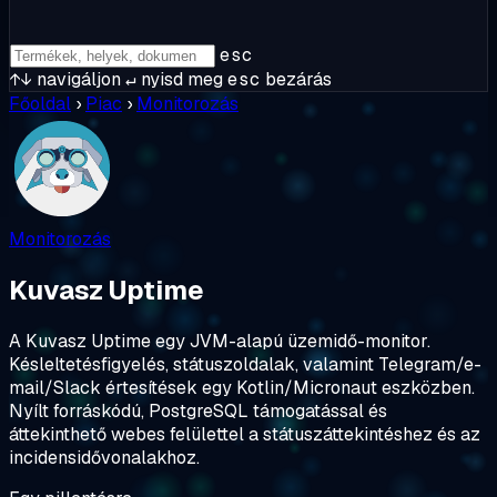
esc
↑↓
navigáljon
↵
nyisd meg
esc
bezárás
Főoldal
›
Piac
›
Monitorozás
Monitorozás
Kuvasz Uptime
A Kuvasz Uptime egy JVM-alapú üzemidő-monitor.
Késleltetésfigyelés, státuszoldalak, valamint Telegram/e-
mail/Slack értesítések egy Kotlin/Micronaut eszközben.
Nyílt forráskódú, PostgreSQL támogatással és
áttekinthető webes felülettel a státuszáttekintéshez és az
incidensidővonalakhoz.