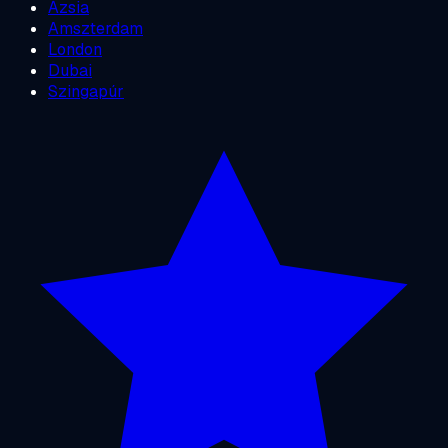
Ázsia
Amszterdam
London
Dubai
Szingapúr