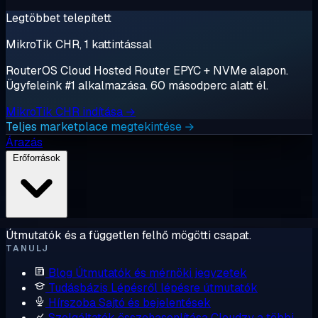
Legtöbbet telepített
MikroTik CHR, 1 kattintással
RouterOS Cloud Hosted Router EPYC + NVMe alapon.
Ügyfeleink #1 alkalmazása. 60 másodperc alatt él.
MikroTik CHR indítása →
Teljes marketplace megtekintése →
Árazás
Erőforrások
Útmutatók és a független felhő mögötti csapat.
TANULJ
Blog
Útmutatók és mérnöki jegyzetek
Tudásbázis
Lépésről lépésre útmutatók
Hírszoba
Sajtó és bejelentések
Szolgáltatók összehasonlítása
Cloudzy a többi