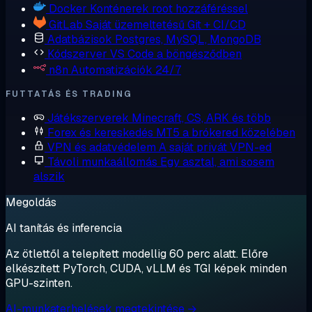
Docker
Konténerek root hozzáféréssel
GitLab
Saját üzemeltetésű Git + CI/CD
Adatbázisok
Postgres, MySQL, MongoDB
Kódszerver
VS Code a böngésződben
n8n
Automatizációk 24/7
FUTTATÁS ÉS TRADING
Játékszerverek
Minecraft, CS, ARK és több
Forex és kereskedés
MT5 a brókered közelében
VPN és adatvédelem
A saját privát VPN-ed
Távoli munkaállomás
Egy asztal, ami sosem
alszik
Megoldás
AI tanítás és inferencia
Az ötlettől a telepített modellig 60 perc alatt. Előre
elkészített PyTorch, CUDA, vLLM és TGI képek minden
GPU-szinten.
AI-munkaterhelések megtekintése →