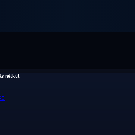
s nélkül.
R5