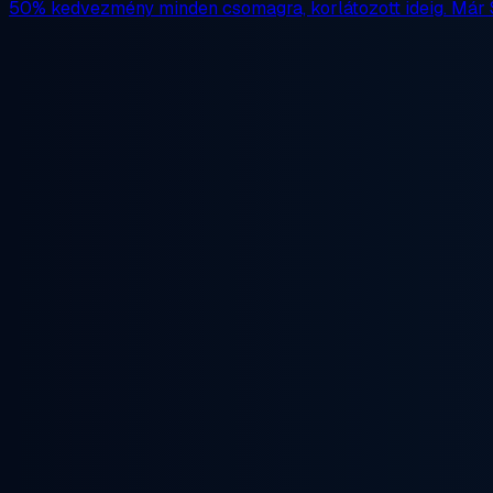
50% kedvezmény
minden csomagra, korlátozott ideig. Már