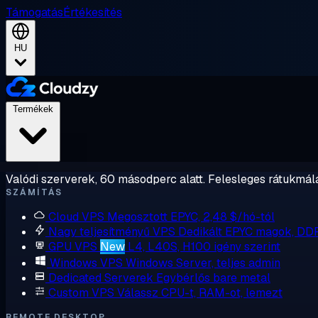
Támogatás
Értékesítés
HU
Termékek
Valódi szerverek, 60 másodperc alatt. Felesleges rátukmálá
SZÁMÍTÁS
Cloud VPS
Megosztott EPYC, 2,48 $/hó-tól
Nagy teljesítményű VPS
Dedikált EPYC magok, DD
GPU VPS
New
L4, L40S, H100 igény szerint
Windows VPS
Windows Server, teljes admin
Dedicated Serverek
Egybérlős bare metal
Custom VPS
Válassz CPU-t, RAM-ot, lemezt
REMOTE DESKTOP