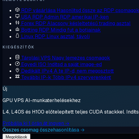
RDP vásárlása
Hasonlítsd össze az RDP csomagok
USA RDP
Admin RDP amerikai IP-ken
Forex RDP
Alacsony késleltetésű trading asztal
Botting RDP
Mindig fut a botjainak
Linux RDP
Linux asztal, távoli
KIEGÉSZÍTŐK
Tárolási VPS
Nagy lemezes csomagok
Egyedi ISO
Indítsd a saját image-ed
Dedikált IPv4
A te IP-d, nem megosztott
További IP-k
Több IPv4 szerverenként
Új
GPU VPS AI-munkaterhelésekhez
L4, L40S és H100 előtelepített teljes CUDA stackkel. Indítsa
Próbálja ki 1 órán át ingyen →
Összes csomag összehasonlítása →
Megoldások