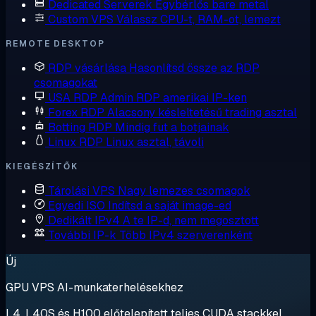
Dedicated Serverek
Egybérlős bare metal
Custom VPS
Válassz CPU-t, RAM-ot, lemezt
REMOTE DESKTOP
RDP vásárlása
Hasonlítsd össze az RDP
csomagokat
USA RDP
Admin RDP amerikai IP-ken
Forex RDP
Alacsony késleltetésű trading asztal
Botting RDP
Mindig fut a botjainak
Linux RDP
Linux asztal, távoli
KIEGÉSZÍTŐK
Tárolási VPS
Nagy lemezes csomagok
Egyedi ISO
Indítsd a saját image-ed
Dedikált IPv4
A te IP-d, nem megosztott
További IP-k
Több IPv4 szerverenként
Új
GPU VPS AI-munkaterhelésekhez
L4, L40S és H100 előtelepített teljes CUDA stackkel.