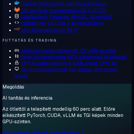
Docker
Konténerek root hozzáféréssel
GitLab
Saját üzemeltetésű Git + CI/CD
Adatbázisok
Postgres, MySQL, MongoDB
Kódszerver
VS Code a böngésződben
n8n
Automatizációk 24/7
FUTTATÁS ÉS TRADING
Játékszerverek
Minecraft, CS, ARK és több
Forex és kereskedés
MT5 a brókered közelében
VPN és adatvédelem
A saját privát VPN-ed
Távoli munkaállomás
Egy asztal, ami sosem
alszik
Megoldás
AI tanítás és inferencia
Az ötlettől a telepített modellig 60 perc alatt. Előre
elkészített PyTorch, CUDA, vLLM és TGI képek minden
GPU-szinten.
AI-munkaterhelések megtekintése →