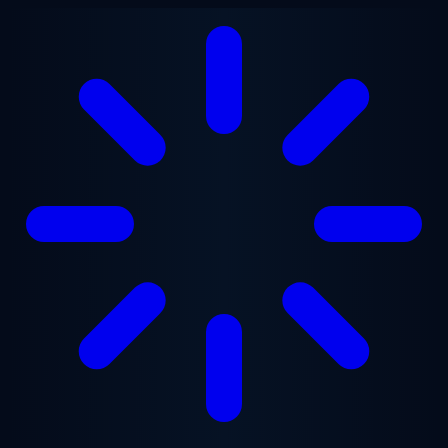
Ugrás a fő tartalomra