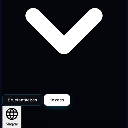
Bejelentkezés
Kezdés
Magyar