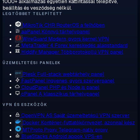
1000+ alkalmazás egyetlen kattintással telepítve,
beállítás és vesződség nélkül.
LEGTÖBBET TELEPÍTETT
MikroTik CHR
RouterOS a felhőben
aaPanel
Könnyű tárhelypanel
WireGuard
Modern, gyors kernel VPN
MetaTrader 4
Forex kereskedés alapstandard
Hiddify Manager
Többprotokollú VPN panel
ÜZEMELTETÉSI PANELEK
Plesk
Full-stack webtárhely panel
FastPanel
Ingyenes, gyors szerverpanel
CloudPanel
PHP és Node.js panel
cPanel
A klasszikus tárhelypanel
VPN ÉS ESZKÖZÖK
OpenVPN AS
Saját üzemeltetésű VPN szerver
Docker
Konténer-futtatókörnyezet, azonnal kész
MTProto Proxy
Telegram-natív proxy
BlueStacks
Android appok VPS-en