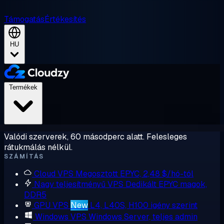
Támogatás
Értékesítés
HU
Termékek
Valódi szerverek, 60 másodperc alatt. Felesleges
rátukmálás nélkül.
SZÁMÍTÁS
Cloud VPS
Megosztott EPYC, 2,48 $/hó-tól
Nagy teljesítményű VPS
Dedikált EPYC magok,
DDR5
GPU VPS
New
L4, L40S, H100 igény szerint
Windows VPS
Windows Server, teljes admin