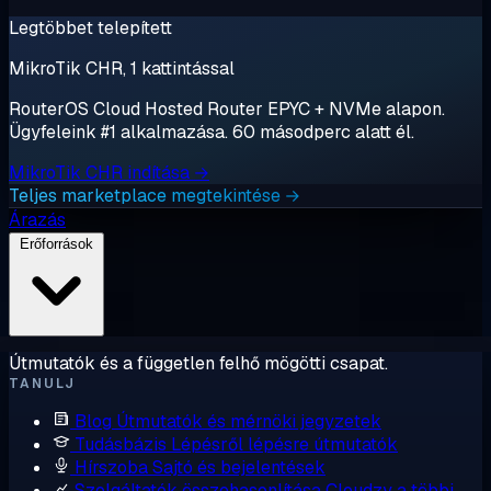
Legtöbbet telepített
MikroTik CHR, 1 kattintással
RouterOS Cloud Hosted Router EPYC + NVMe alapon.
Ügyfeleink #1 alkalmazása. 60 másodperc alatt él.
MikroTik CHR indítása →
Teljes marketplace megtekintése →
Árazás
Erőforrások
Útmutatók és a független felhő mögötti csapat.
TANULJ
Blog
Útmutatók és mérnöki jegyzetek
Tudásbázis
Lépésről lépésre útmutatók
Hírszoba
Sajtó és bejelentések
Szolgáltatók összehasonlítása
Cloudzy a többi