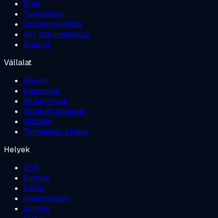
Blog
Tudásbázis
Összehasonlítás
API dokumentáció
Állapot
Vállalat
Rólunk
Kapcsolat
Vélemények
Vállalati program
Oktatás
Támogatás kérése
Helyek
USA
Európa
Ázsia
Amszterdam
London