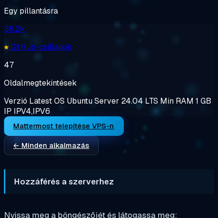
Egy pillantásra
38.2k
GitHub-csillagok
47
Oldalmegtekintések
Verzió
Latest
OS
Ubuntu Server 24.04 LTS
Min RAM
1 GB
IP
IPV4,IPV6
Mattermost telepítése VPS-n
← Minden alkalmazás
Hozzáférés a szerverhez
Nyissa meg a böngészőjét és látogassa meg: