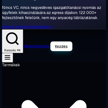
Nincs VC, nincs negyedéves igazgatótanácsi nyomás az
ügyfelek kihasználására az egress díjakon. 122 000+
fejlesztőnek felelünk, nem egy anyacég táblázatának.
Ismerje meg történetünket →
Bejelentkezés
Kezdés
⌘K
Keresés
Termékek