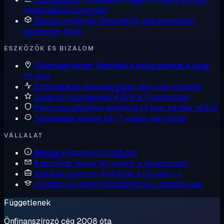
megoldással szemben
Összes erőforrás
Útmutatók, dokumentáció,
eszközök, hírek
ESZKÖZÖK ÉS BIZALOM
Tükrözési nézet
Teszteld a hálózatunkat a saját
IP-dről
Szolgáltatás állapota
Valós idejű elérhetőség
Vásárlói vélemények
4,6/5 a Trustpiloton
Pénzvisszafizetési garancia
14 nap, kérdés nélkül
Támogatás kérése
24/7, valódi mérnökök
VÁLLALAT
Rólunk
Független 2008 óta
Kapcsolat
Vegye fel velünk a kapcsolatot
Vállalati program
Skálázás a Cloudzy-n
Oktatási program
Kutatáshoz és csapatoknak
Függetlenek
Önfinanszírozó cég 2008 óta