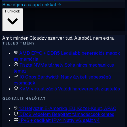
Beszéljen a csapatunkkal →
Funkciók
Amit minden Cloudzy szerver tud. Alapból, nem extra.
TELJESÍTMÉNY
AMD EPYC + DDR5
Legújabb generációs magok
és memória
Tiszta NVMe tárhely
Soha nincs mechanikus
lemez
10 Gbps Bandwidth
Nagy átviteli sebességű
csomagok
KVM virtualizáció
Valódi hardveres elszigetelés
GLOBÁLIS HÁLÓZAT
13 Helyszín
É-Amerika, EU, Közel-Kelet, APAC
DDoS védelem
Beépített támadáscsökkentés
IPv6 + dedikált IPv4
Natív v6, saját v4