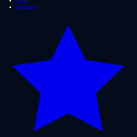
Dubai
Szingapúr