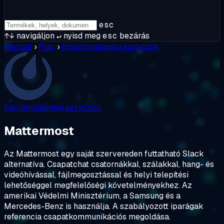
esc
↑↓
navigáljon
↵
nyisd meg
esc
bezárás
Főoldal
›
Piac
›
Együttműködési eszközök
Együttműködési eszközök
Mattermost
Az Mattermost egy saját szervereden futtatható Slack
alternatíva. Csapatchat csatornákkal, szálakkal, hang- és
videóhívással, fájlmegosztással és helyi telepítési
lehetőséggel megfelelőségi követelményekhez. Az
amerikai Védelmi Minisztérium, a Samsung és a
Mercedes-Benz is használja. A szabályozott iparágak
referencia csapatkommunikációs megoldása.