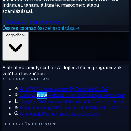
Indítsa el, tanítsa, állítsa le, másodperc alapú
számlázással.
Próbálja ki 1 órán át ingyen →
Összes csomag összehasonlítása →
Megoldások
A stackek, amelyeket az AI-fejlesztők és programozók
valóban használnak.
AI ÉS GÉPI TANULÁS
AI VPS
Előre telepített PyTorch és CUDA
Ollama
New
Futtass LLM-eket a saját VPS-eden
Jupyter Notebooks
Notebookok a szervereden
Deep Learning GPU
Taníts L4, L40S, H100 GPU-n
Anaconda
Python adat-stack, készen
FEJLESZTŐK ÉS DEVOPS