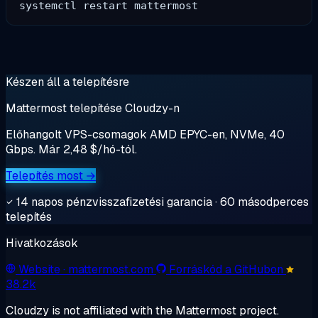
Készen áll a telepítésre
Mattermost telepítése Cloudzy-n
Előhangolt VPS-csomagok AMD EPYC-en, NVMe, 40
Gbps. Már 2,48 $/hó-tól.
Telepítés most →
14 napos pénzvisszafizetési garancia · 60 másodperces
telepítés
Hivatkozások
Website
· mattermost.com
Forráskód a GitHubon
38.2k
Cloudzy is not affiliated with the Mattermost project.