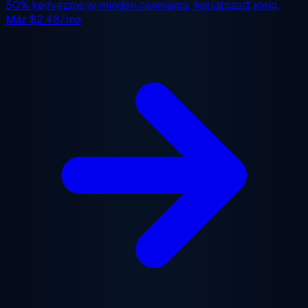
50% kedvezmény
minden csomagra, korlátozott ideig.
Már
$2.48/mo