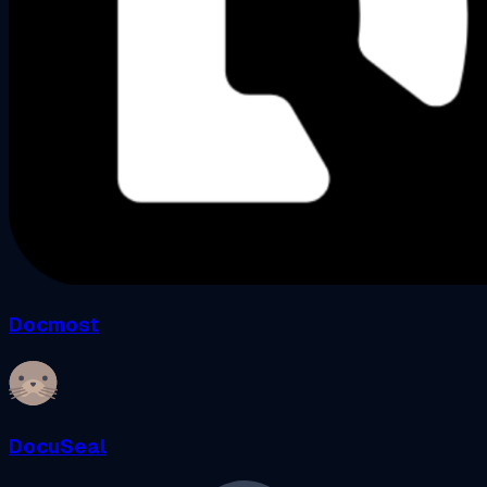
Docmost
DocuSeal