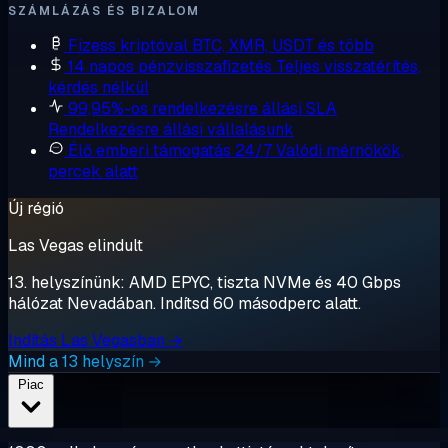
SZÁMLÁZÁS ÉS BIZALOM
Fizess kriptóval
BTC, XMR, USDT és több
14 napos pénzvisszafizetés
Teljes visszatérítés,
kérdés nélkül
99,95%-os rendelkezésre állási SLA
Rendelkezésre állási vállalásunk
Élő emberi támogatás 24/7
Valódi mérnökök,
percek alatt
Új régió
Las Vegas elindult
13. helyszínünk: AMD EPYC, tiszta NVMe és 40 Gbps
hálózat Nevadában. Indítsd 60 másodperc alatt.
Indítás Las Vegasban →
Mind a 13 helyszín →
Piac